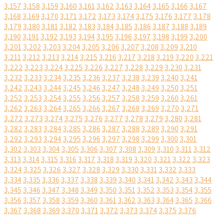
3,157
3,158
3,159
3,160
3,161
3,162
3,163
3,164
3,165
3,166
3,167
3,168
3,169
3,170
3,171
3,172
3,173
3,174
3,175
3,176
3,177
3,178
3,179
3,180
3,181
3,182
3,183
3,184
3,185
3,186
3,187
3,188
3,189
3,190
3,191
3,192
3,193
3,194
3,195
3,196
3,197
3,198
3,199
3,200
3,201
3,202
3,203
3,204
3,205
3,206
3,207
3,208
3,209
3,210
3,211
3,212
3,213
3,214
3,215
3,216
3,217
3,218
3,219
3,220
3,221
3,222
3,223
3,224
3,225
3,226
3,227
3,228
3,229
3,230
3,231
3,232
3,233
3,234
3,235
3,236
3,237
3,238
3,239
3,240
3,241
3,242
3,243
3,244
3,245
3,246
3,247
3,248
3,249
3,250
3,251
3,252
3,253
3,254
3,255
3,256
3,257
3,258
3,259
3,260
3,261
3,262
3,263
3,264
3,265
3,266
3,267
3,268
3,269
3,270
3,271
3,272
3,273
3,274
3,275
3,276
3,277
3,278
3,279
3,280
3,281
3,282
3,283
3,284
3,285
3,286
3,287
3,288
3,289
3,290
3,291
3,292
3,293
3,294
3,295
3,296
3,297
3,298
3,299
3,300
3,301
3,302
3,303
3,304
3,305
3,306
3,307
3,308
3,309
3,310
3,311
3,312
3,313
3,314
3,315
3,316
3,317
3,318
3,319
3,320
3,321
3,322
3,323
3,324
3,325
3,326
3,327
3,328
3,329
3,330
3,331
3,332
3,333
3,334
3,335
3,336
3,337
3,338
3,339
3,340
3,341
3,342
3,343
3,344
3,345
3,346
3,347
3,348
3,349
3,350
3,351
3,352
3,353
3,354
3,355
3,356
3,357
3,358
3,359
3,360
3,361
3,362
3,363
3,364
3,365
3,366
3,367
3,368
3,369
3,370
3,371
3,372
3,373
3,374
3,375
3,376