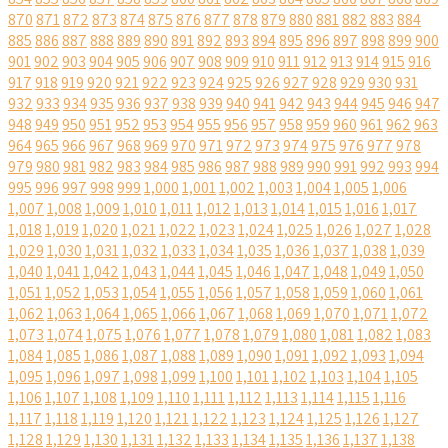
870
871
872
873
874
875
876
877
878
879
880
881
882
883
884
885
886
887
888
889
890
891
892
893
894
895
896
897
898
899
900
901
902
903
904
905
906
907
908
909
910
911
912
913
914
915
916
917
918
919
920
921
922
923
924
925
926
927
928
929
930
931
932
933
934
935
936
937
938
939
940
941
942
943
944
945
946
947
948
949
950
951
952
953
954
955
956
957
958
959
960
961
962
963
964
965
966
967
968
969
970
971
972
973
974
975
976
977
978
979
980
981
982
983
984
985
986
987
988
989
990
991
992
993
994
995
996
997
998
999
1,000
1,001
1,002
1,003
1,004
1,005
1,006
1,007
1,008
1,009
1,010
1,011
1,012
1,013
1,014
1,015
1,016
1,017
1,018
1,019
1,020
1,021
1,022
1,023
1,024
1,025
1,026
1,027
1,028
1,029
1,030
1,031
1,032
1,033
1,034
1,035
1,036
1,037
1,038
1,039
1,040
1,041
1,042
1,043
1,044
1,045
1,046
1,047
1,048
1,049
1,050
1,051
1,052
1,053
1,054
1,055
1,056
1,057
1,058
1,059
1,060
1,061
1,062
1,063
1,064
1,065
1,066
1,067
1,068
1,069
1,070
1,071
1,072
1,073
1,074
1,075
1,076
1,077
1,078
1,079
1,080
1,081
1,082
1,083
1,084
1,085
1,086
1,087
1,088
1,089
1,090
1,091
1,092
1,093
1,094
1,095
1,096
1,097
1,098
1,099
1,100
1,101
1,102
1,103
1,104
1,105
1,106
1,107
1,108
1,109
1,110
1,111
1,112
1,113
1,114
1,115
1,116
1,117
1,118
1,119
1,120
1,121
1,122
1,123
1,124
1,125
1,126
1,127
1,128
1,129
1,130
1,131
1,132
1,133
1,134
1,135
1,136
1,137
1,138