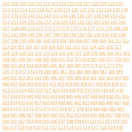
207
208
209
210
211
212
213
214
215
216
217
218
219
220
221
222
223
224
225
226
227
228
229
230
231
232
233
234
235
236
237
238
239
240
241
242
243
244
245
246
247
248
249
250
251
252
253
254
255
256
257
258
259
260
261
262
263
264
265
266
267
268
269
270
271
272
273
274
275
276
277
278
279
280
281
282
283
284
285
286
287
288
289
290
291
292
293
294
295
296
297
298
299
300
301
302
303
304
305
306
307
308
309
310
311
312
313
314
315
316
317
318
319
320
321
322
323
324
325
326
327
328
329
330
331
332
333
334
335
336
337
338
339
340
341
342
343
344
345
346
347
348
349
350
351
352
353
354
355
356
357
358
359
360
361
362
363
364
365
366
367
368
369
370
371
372
373
374
375
376
377
378
379
380
381
382
383
384
385
386
387
388
389
390
391
392
393
394
395
396
397
398
399
400
401
402
403
404
405
406
407
408
409
410
411
412
413
414
415
416
417
418
419
420
421
422
423
424
425
426
427
428
429
430
431
432
433
434
435
436
437
438
439
440
441
442
443
444
445
446
447
448
449
450
451
452
453
454
455
456
457
458
459
460
461
462
463
464
465
466
467
468
469
470
471
472
473
474
475
476
477
478
479
480
481
482
483
484
485
486
487
488
489
490
491
492
493
494
495
496
497
498
499
500
501
502
503
504
505
506
507
508
509
510
511
512
513
514
515
516
517
518
519
520
521
522
523
524
525
526
527
528
529
530