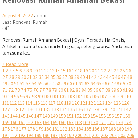
August 4, 2022
admin
Jasa Renovasi Rumah
Off
Renovasi Rumah Amanah Bekasi | Qyusi Persada Hai Ghais,
Artikel ini cuma tools marketing saja, selengkapnya Anda bisa
langsung ke...
+ Read More
1
2
3
4
5
6
7
8
9
10
11
12
13
14
15
16
17
18
19
20
21
22
23
24
25
26
27
28
29
30
31
32
33
34
35
36
37
38
39
40
41
42
43
44
45
46
47
48
49
50
51
52
53
54
55
56
57
58
59
60
61
62
63
64
65
66
67
68
69
70
71
72
73
74
75
76
77
78
79
80
81
82
83
84
85
86
87
88
89
90
91
92
93
94
95
96
97
98
99
100
101
102
103
104
105
106
107
108
109
110
111
112
113
114
115
116
117
118
119
120
121
122
123
124
125
126
127
128
129
130
131
132
133
134
135
136
137
138
139
140
141
142
143
144
145
146
147
148
149
150
151
152
153
154
155
156
157
158
159
160
161
162
163
164
165
166
167
168
169
170
171
172
173
174
175
176
177
178
179
180
181
182
183
184
185
186
187
188
189
190
191
192
193
194
195
196
197
198
199
200
201
202
203
204
205
206