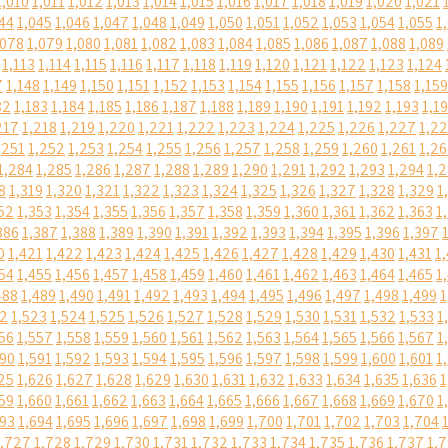
1,010
1,011
1,012
1,013
1,014
1,015
1,016
1,017
1,018
1,019
1,020
1,021
44
1,045
1,046
1,047
1,048
1,049
1,050
1,051
1,052
1,053
1,054
1,055
1
,078
1,079
1,080
1,081
1,082
1,083
1,084
1,085
1,086
1,087
1,088
1,089
1,113
1,114
1,115
1,116
1,117
1,118
1,119
1,120
1,121
1,122
1,123
1,124
7
1,148
1,149
1,150
1,151
1,152
1,153
1,154
1,155
1,156
1,157
1,158
1,159
82
1,183
1,184
1,185
1,186
1,187
1,188
1,189
1,190
1,191
1,192
1,193
1,1
217
1,218
1,219
1,220
1,221
1,222
1,223
1,224
1,225
1,226
1,227
1,2
,251
1,252
1,253
1,254
1,255
1,256
1,257
1,258
1,259
1,260
1,261
1,2
1,284
1,285
1,286
1,287
1,288
1,289
1,290
1,291
1,292
1,293
1,294
1,
8
1,319
1,320
1,321
1,322
1,323
1,324
1,325
1,326
1,327
1,328
1,329
1
52
1,353
1,354
1,355
1,356
1,357
1,358
1,359
1,360
1,361
1,362
1,363
1
386
1,387
1,388
1,389
1,390
1,391
1,392
1,393
1,394
1,395
1,396
1,397
0
1,421
1,422
1,423
1,424
1,425
1,426
1,427
1,428
1,429
1,430
1,431
1
54
1,455
1,456
1,457
1,458
1,459
1,460
1,461
1,462
1,463
1,464
1,465
1
488
1,489
1,490
1,491
1,492
1,493
1,494
1,495
1,496
1,497
1,498
1,499
1
22
1,523
1,524
1,525
1,526
1,527
1,528
1,529
1,530
1,531
1,532
1,533
1
56
1,557
1,558
1,559
1,560
1,561
1,562
1,563
1,564
1,565
1,566
1,567
1
590
1,591
1,592
1,593
1,594
1,595
1,596
1,597
1,598
1,599
1,600
1,601
1
25
1,626
1,627
1,628
1,629
1,630
1,631
1,632
1,633
1,634
1,635
1,636
1
59
1,660
1,661
1,662
1,663
1,664
1,665
1,666
1,667
1,668
1,669
1,670
1
693
1,694
1,695
1,696
1,697
1,698
1,699
1,700
1,701
1,702
1,703
1,704
1,727
1,728
1,729
1,730
1,731
1,732
1,733
1,734
1,735
1,736
1,737
1,