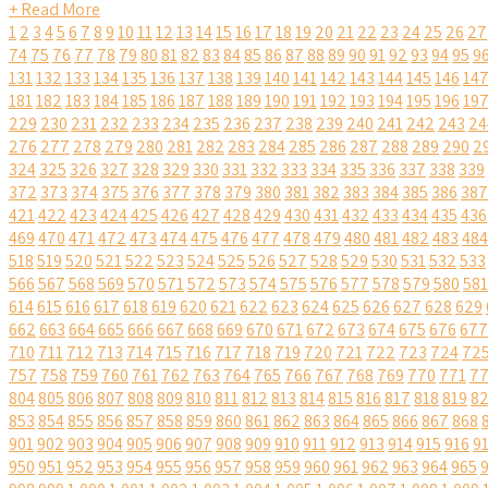
+ Read More
1
2
3
4
5
6
7
8
9
10
11
12
13
14
15
16
17
18
19
20
21
22
23
24
25
26
27
74
75
76
77
78
79
80
81
82
83
84
85
86
87
88
89
90
91
92
93
94
95
9
131
132
133
134
135
136
137
138
139
140
141
142
143
144
145
146
14
181
182
183
184
185
186
187
188
189
190
191
192
193
194
195
196
19
229
230
231
232
233
234
235
236
237
238
239
240
241
242
243
24
276
277
278
279
280
281
282
283
284
285
286
287
288
289
290
2
324
325
326
327
328
329
330
331
332
333
334
335
336
337
338
339
372
373
374
375
376
377
378
379
380
381
382
383
384
385
386
387
421
422
423
424
425
426
427
428
429
430
431
432
433
434
435
436
469
470
471
472
473
474
475
476
477
478
479
480
481
482
483
484
518
519
520
521
522
523
524
525
526
527
528
529
530
531
532
533
566
567
568
569
570
571
572
573
574
575
576
577
578
579
580
581
614
615
616
617
618
619
620
621
622
623
624
625
626
627
628
629
662
663
664
665
666
667
668
669
670
671
672
673
674
675
676
677
710
711
712
713
714
715
716
717
718
719
720
721
722
723
724
72
757
758
759
760
761
762
763
764
765
766
767
768
769
770
771
7
804
805
806
807
808
809
810
811
812
813
814
815
816
817
818
819
8
853
854
855
856
857
858
859
860
861
862
863
864
865
866
867
868
901
902
903
904
905
906
907
908
909
910
911
912
913
914
915
916
9
950
951
952
953
954
955
956
957
958
959
960
961
962
963
964
965