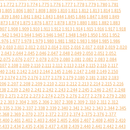
71
1,772
1,773
1,774
1,775
1,776
1,777
1,778
1,779
1,780
1,781
4
1,805
1,806
1,807
1,808
1,809
1,810
1,811
1,812
1,813
1,814
1,815
1,839
1,840
1,841
1,842
1,843
1,844
1,845
1,846
1,847
1,848
1,849
,873
1,874
1,875
1,876
1,877
1,878
1,879
1,880
1,881
1,882
1,883
,907
1,908
1,909
1,910
1,911
1,912
1,913
1,914
1,915
1,916
1,917
1,918
1,942
1,943
1,944
1,945
1,946
1,947
1,948
1,949
1,950
1,951
1,952
1,976
1,977
1,978
1,979
1,980
1,981
1,982
1,983
1,984
1,985
1,986
9
2,010
2,011
2,012
2,013
2,014
2,015
2,016
2,017
2,018
2,019
2,020
2,043
2,044
2,045
2,046
2,047
2,048
2,049
2,050
2,051
2,052
2,075
2,076
2,077
2,078
2,079
2,080
2,081
2,082
2,083
2,084
,107
2,108
2,109
2,110
2,111
2,112
2,113
2,114
2,115
2,116
2,117
140
2,141
2,142
2,143
2,144
2,145
2,146
2,147
2,148
2,149
2,150
73
2,174
2,175
2,176
2,177
2,178
2,179
2,180
2,181
2,182
2,183
206
2,207
2,208
2,209
2,210
2,211
2,212
2,213
2,214
2,215
2,216
238
2,239
2,240
2,241
2,242
2,243
2,244
2,245
2,246
2,247
2,248
70
2,271
2,272
2,273
2,274
2,275
2,276
2,277
2,278
2,279
2,280
02
2,303
2,304
2,305
2,306
2,307
2,308
2,309
2,310
2,311
2,312
2,335
2,336
2,337
2,338
2,339
2,340
2,341
2,342
2,343
2,344
2,345
2,368
2,369
2,370
2,371
2,372
2,373
2,374
2,375
2,376
2,377
2,400
2,401
2,402
2,403
2,404
2,405
2,406
2,407
2,408
2,409
2,410
2,433
2,434
2,435
2,436
2,437
2,438
2,439
2,440
2,441
2,442
2,443