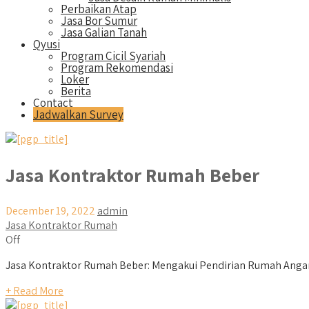
Perbaikan Atap
Jasa Bor Sumur
Jasa Galian Tanah
Qyusi
Program Cicil Syariah
Program Rekomendasi
Loker
Berita
Contact
Jadwalkan Survey
Jasa Kontraktor Rumah Beber
December 19, 2022
admin
Jasa Kontraktor Rumah
Off
Jasa Kontraktor Rumah Beber: Mengakui Pendirian Rumah Angan
+ Read More