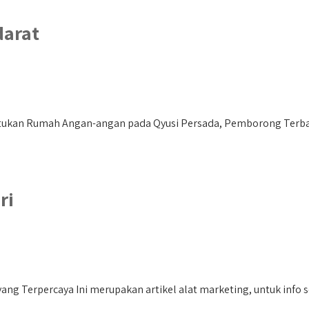
darat
kan Rumah Angan-angan pada Qyusi Persada, Pemborong Terbai
ri
ng Terpercaya Ini merupakan artikel alat marketing, untuk info se