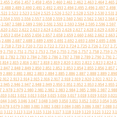
2,455
2,456
2,457
2,458
2,459
2,460
2,461
2,462
2,463
2,464
2,465
7
2,488
2,489
2,490
2,491
2,492
2,493
2,494
2,495
2,496
2,497
2,498
,521
2,522
2,523
2,524
2,525
2,526
2,527
2,528
2,529
2,530
2,531
2,554
2,555
2,556
2,557
2,558
2,559
2,560
2,561
2,562
2,563
2,564
6
2,587
2,588
2,589
2,590
2,591
2,592
2,593
2,594
2,595
2,596
2,597
,620
2,621
2,622
2,623
2,624
2,625
2,626
2,627
2,628
2,629
2,630
2,653
2,654
2,655
2,656
2,657
2,658
2,659
2,660
2,661
2,662
2,663
5
2,686
2,687
2,688
2,689
2,690
2,691
2,692
2,693
2,694
2,695
2,696
7
2,718
2,719
2,720
2,721
2,722
2,723
2,724
2,725
2,726
2,727
2,7
49
2,750
2,751
2,752
2,753
2,754
2,755
2,756
2,757
2,758
2,759
2,7
781
2,782
2,783
2,784
2,785
2,786
2,787
2,788
2,789
2,790
2,791
2,
2,814
2,815
2,816
2,817
2,818
2,819
2,820
2,821
2,822
2,823
2,824
2
2,847
2,848
2,849
2,850
2,851
2,852
2,853
2,854
2,855
2,856
2,857
79
2,880
2,881
2,882
2,883
2,884
2,885
2,886
2,887
2,888
2,889
2,89
2,912
2,913
2,914
2,915
2,916
2,917
2,918
2,919
2,920
2,921
2,922
2
2,945
2,946
2,947
2,948
2,949
2,950
2,951
2,952
2,953
2,954
2,955
7
2,978
2,979
2,980
2,981
2,982
2,983
2,984
2,985
2,986
2,987
2,98
,010
3,011
3,012
3,013
3,014
3,015
3,016
3,017
3,018
3,019
3,020
3,021
,044
3,045
3,046
3,047
3,048
3,049
3,050
3,051
3,052
3,053
3,054
3,0
3,078
3,079
3,080
3,081
3,082
3,083
3,084
3,085
3,086
3,087
3,088
3,
11
3,112
3,113
3,114
3,115
3,116
3,117
3,118
3,119
3,120
3,121
3,122
3,