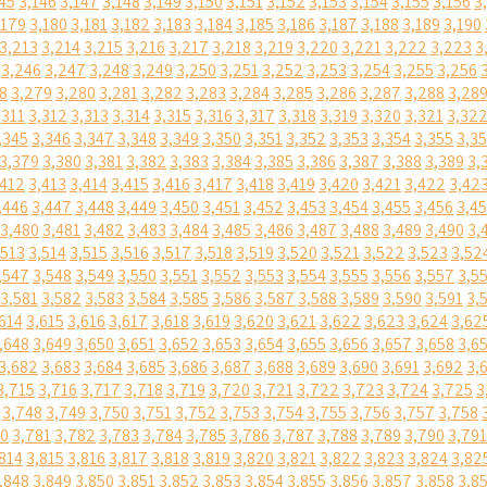
45
3,146
3,147
3,148
3,149
3,150
3,151
3,152
3,153
3,154
3,155
3,156
3
,179
3,180
3,181
3,182
3,183
3,184
3,185
3,186
3,187
3,188
3,189
3,190
3,213
3,214
3,215
3,216
3,217
3,218
3,219
3,220
3,221
3,222
3,223
3
3,246
3,247
3,248
3,249
3,250
3,251
3,252
3,253
3,254
3,255
3,256
8
3,279
3,280
3,281
3,282
3,283
3,284
3,285
3,286
3,287
3,288
3,28
,311
3,312
3,313
3,314
3,315
3,316
3,317
3,318
3,319
3,320
3,321
3,32
,345
3,346
3,347
3,348
3,349
3,350
3,351
3,352
3,353
3,354
3,355
3,3
3,379
3,380
3,381
3,382
3,383
3,384
3,385
3,386
3,387
3,388
3,389
3,
,412
3,413
3,414
3,415
3,416
3,417
3,418
3,419
3,420
3,421
3,422
3,42
,446
3,447
3,448
3,449
3,450
3,451
3,452
3,453
3,454
3,455
3,456
3,4
3,480
3,481
3,482
3,483
3,484
3,485
3,486
3,487
3,488
3,489
3,490
3,
,513
3,514
3,515
3,516
3,517
3,518
3,519
3,520
3,521
3,522
3,523
3,52
,547
3,548
3,549
3,550
3,551
3,552
3,553
3,554
3,555
3,556
3,557
3,5
3,581
3,582
3,583
3,584
3,585
3,586
3,587
3,588
3,589
3,590
3,591
3,
614
3,615
3,616
3,617
3,618
3,619
3,620
3,621
3,622
3,623
3,624
3,62
,648
3,649
3,650
3,651
3,652
3,653
3,654
3,655
3,656
3,657
3,658
3,6
3,682
3,683
3,684
3,685
3,686
3,687
3,688
3,689
3,690
3,691
3,692
3,
3,715
3,716
3,717
3,718
3,719
3,720
3,721
3,722
3,723
3,724
3,725
3
3,748
3,749
3,750
3,751
3,752
3,753
3,754
3,755
3,756
3,757
3,758
80
3,781
3,782
3,783
3,784
3,785
3,786
3,787
3,788
3,789
3,790
3,791
814
3,815
3,816
3,817
3,818
3,819
3,820
3,821
3,822
3,823
3,824
3,82
,848
3,849
3,850
3,851
3,852
3,853
3,854
3,855
3,856
3,857
3,858
3,8