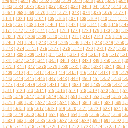
998
999
1,000
1,001
1,002
1,003
1,004
1,005
1,006
1,007
1,008
1,009
1,033
1,034
1,035
1,036
1,037
1,038
1,039
1,040
1,041
1,042
1,043
1,0
1,067
1,068
1,069
1,070
1,071
1,072
1,073
1,074
1,075
1,076
1,077
1
1,101
1,102
1,103
1,104
1,105
1,106
1,107
1,108
1,109
1,110
1,111
1,112
1,136
1,137
1,138
1,139
1,140
1,141
1,142
1,143
1,144
1,145
1,146
1,14
1,171
1,172
1,173
1,174
1,175
1,176
1,177
1,178
1,179
1,180
1,181
1,1
1,206
1,207
1,208
1,209
1,210
1,211
1,212
1,213
1,214
1,215
1,216
1,
1,240
1,241
1,242
1,243
1,244
1,245
1,246
1,247
1,248
1,249
1,250
1
1,273
1,274
1,275
1,276
1,277
1,278
1,279
1,280
1,281
1,282
1,283
1,307
1,308
1,309
1,310
1,311
1,312
1,313
1,314
1,315
1,316
1,317
1,31
1,341
1,342
1,343
1,344
1,345
1,346
1,347
1,348
1,349
1,350
1,351
1,3
1,375
1,376
1,377
1,378
1,379
1,380
1,381
1,382
1,383
1,384
1,385
1,
1,409
1,410
1,411
1,412
1,413
1,414
1,415
1,416
1,417
1,418
1,419
1,42
1,443
1,444
1,445
1,446
1,447
1,448
1,449
1,450
1,451
1,452
1,453
1,4
1,477
1,478
1,479
1,480
1,481
1,482
1,483
1,484
1,485
1,486
1,487
1,
1,511
1,512
1,513
1,514
1,515
1,516
1,517
1,518
1,519
1,520
1,521
1,5
1,545
1,546
1,547
1,548
1,549
1,550
1,551
1,552
1,553
1,554
1,555
1,5
1,579
1,580
1,581
1,582
1,583
1,584
1,585
1,586
1,587
1,588
1,589
1,
1,614
1,615
1,616
1,617
1,618
1,619
1,620
1,621
1,622
1,623
1,624
1,6
1,648
1,649
1,650
1,651
1,652
1,653
1,654
1,655
1,656
1,657
1,658
1,6
1,682
1,683
1,684
1,685
1,686
1,687
1,688
1,689
1,690
1,691
1,692
1,
1,716
1,717
1,718
1,719
1,720
1,721
1,722
1,723
1,724
1,725
1,726