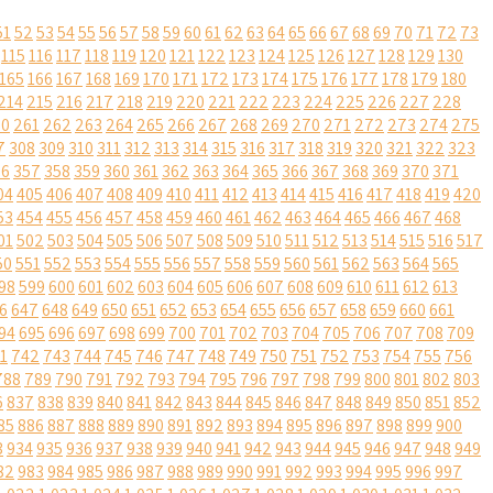
51
52
53
54
55
56
57
58
59
60
61
62
63
64
65
66
67
68
69
70
71
72
73
115
116
117
118
119
120
121
122
123
124
125
126
127
128
129
130
165
166
167
168
169
170
171
172
173
174
175
176
177
178
179
180
214
215
216
217
218
219
220
221
222
223
224
225
226
227
228
60
261
262
263
264
265
266
267
268
269
270
271
272
273
274
275
7
308
309
310
311
312
313
314
315
316
317
318
319
320
321
322
323
56
357
358
359
360
361
362
363
364
365
366
367
368
369
370
371
04
405
406
407
408
409
410
411
412
413
414
415
416
417
418
419
420
53
454
455
456
457
458
459
460
461
462
463
464
465
466
467
468
01
502
503
504
505
506
507
508
509
510
511
512
513
514
515
516
517
50
551
552
553
554
555
556
557
558
559
560
561
562
563
564
565
98
599
600
601
602
603
604
605
606
607
608
609
610
611
612
613
6
647
648
649
650
651
652
653
654
655
656
657
658
659
660
661
94
695
696
697
698
699
700
701
702
703
704
705
706
707
708
709
1
742
743
744
745
746
747
748
749
750
751
752
753
754
755
756
788
789
790
791
792
793
794
795
796
797
798
799
800
801
802
803
6
837
838
839
840
841
842
843
844
845
846
847
848
849
850
851
852
85
886
887
888
889
890
891
892
893
894
895
896
897
898
899
900
3
934
935
936
937
938
939
940
941
942
943
944
945
946
947
948
949
82
983
984
985
986
987
988
989
990
991
992
993
994
995
996
997