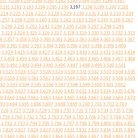
,157
3,158
3,159
3,160
3,161
3,162
3,163
3,164
3,165
3,166
3,167
3,191
3,192
3,193
3,194
3,195
3,196
3,197
3,198
3,199
3,200
3,201
,224
3,225
3,226
3,227
3,228
3,229
3,230
3,231
3,232
3,233
3,234
3,257
3,258
3,259
3,260
3,261
3,262
3,263
3,264
3,265
3,266
3,267
9
3,290
3,291
3,292
3,293
3,294
3,295
3,296
3,297
3,298
3,299
2
3,323
3,324
3,325
3,326
3,327
3,328
3,329
3,330
3,331
3,332
3,333
56
3,357
3,358
3,359
3,360
3,361
3,362
3,363
3,364
3,365
3,366
3,367
390
3,391
3,392
3,393
3,394
3,395
3,396
3,397
3,398
3,399
3,400
3
3,424
3,425
3,426
3,427
3,428
3,429
3,430
3,431
3,432
3,433
3,434
57
3,458
3,459
3,460
3,461
3,462
3,463
3,464
3,465
3,466
3,467
3,468
491
3,492
3,493
3,494
3,495
3,496
3,497
3,498
3,499
3,500
3,501
4
3,525
3,526
3,527
3,528
3,529
3,530
3,531
3,532
3,533
3,534
3,535
58
3,559
3,560
3,561
3,562
3,563
3,564
3,565
3,566
3,567
3,568
3,569
592
3,593
3,594
3,595
3,596
3,597
3,598
3,599
3,600
3,601
3,602
5
3,626
3,627
3,628
3,629
3,630
3,631
3,632
3,633
3,634
3,635
3,636
59
3,660
3,661
3,662
3,663
3,664
3,665
3,666
3,667
3,668
3,669
3,670
693
3,694
3,695
3,696
3,697
3,698
3,699
3,700
3,701
3,702
3,703
,726
3,727
3,728
3,729
3,730
3,731
3,732
3,733
3,734
3,735
3,736
3,759
3,760
3,761
3,762
3,763
3,764
3,765
3,766
3,767
3,768
3,769
3,792
3,793
3,794
3,795
3,796
3,797
3,798
3,799
3,800
3,801
3,802
5
3,826
3,827
3,828
3,829
3,830
3,831
3,832
3,833
3,834
3,835
3,836
59
3,860
3,861
3,862
3,863
3,864
3,865
3,866
3,867
3,868
3,869
3,870