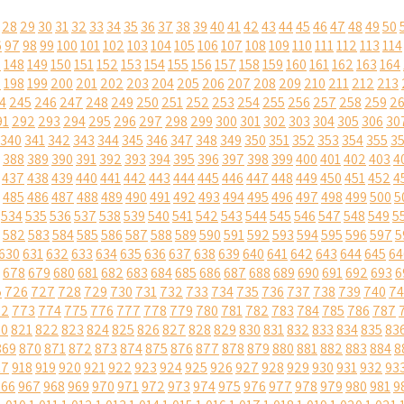
28
29
30
31
32
33
34
35
36
37
38
39
40
41
42
43
44
45
46
47
48
49
50
6
97
98
99
100
101
102
103
104
105
106
107
108
109
110
111
112
113
114
7
148
149
150
151
152
153
154
155
156
157
158
159
160
161
162
163
164
7
198
199
200
201
202
203
204
205
206
207
208
209
210
211
212
213
4
245
246
247
248
249
250
251
252
253
254
255
256
257
258
259
2
91
292
293
294
295
296
297
298
299
300
301
302
303
304
305
306
30
340
341
342
343
344
345
346
347
348
349
350
351
352
353
354
355
3
388
389
390
391
392
393
394
395
396
397
398
399
400
401
402
403
4
437
438
439
440
441
442
443
444
445
446
447
448
449
450
451
452
4
485
486
487
488
489
490
491
492
493
494
495
496
497
498
499
500
5
534
535
536
537
538
539
540
541
542
543
544
545
546
547
548
549
5
582
583
584
585
586
587
588
589
590
591
592
593
594
595
596
597
5
630
631
632
633
634
635
636
637
638
639
640
641
642
643
644
645
64
678
679
680
681
682
683
684
685
686
687
688
689
690
691
692
693
6
5
726
727
728
729
730
731
732
733
734
735
736
737
738
739
740
74
72
773
774
775
776
777
778
779
780
781
782
783
784
785
786
787
20
821
822
823
824
825
826
827
828
829
830
831
832
833
834
835
83
869
870
871
872
873
874
875
876
877
878
879
880
881
882
883
884
8
17
918
919
920
921
922
923
924
925
926
927
928
929
930
931
932
93
966
967
968
969
970
971
972
973
974
975
976
977
978
979
980
981
9