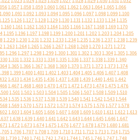
1,022
1,023
1,024
1,025
1,026
1,027
1,028
1,029
1,030
1,031
1,032
,056
1,057
1,058
1,059
1,060
1,061
1,062
1,063
1,064
1,065
1,066
1,090
1,091
1,092
1,093
1,094
1,095
1,096
1,097
1,098
1,099
1,100
1,125
1,126
1,127
1,128
1,129
1,130
1,131
1,132
1,133
1,134
1,135
1,160
1,161
1,162
1,163
1,164
1,165
1,166
1,167
1,168
1,169
1,170
94
1,195
1,196
1,197
1,198
1,199
1,200
1,201
1,202
1,203
1,204
1,205
28
1,229
1,230
1,231
1,232
1,233
1,234
1,235
1,236
1,237
1,238
1,239
62
1,263
1,264
1,265
1,266
1,267
1,268
1,269
1,270
1,271
1,272
295
1,296
1,297
1,298
1,299
1,300
1,301
1,302
1,303
1,304
1,305
1,306
,330
1,331
1,332
1,333
1,334
1,335
1,336
1,337
1,338
1,339
1,340
,364
1,365
1,366
1,367
1,368
1,369
1,370
1,371
1,372
1,373
1,374
1,398
1,399
1,400
1,401
1,402
1,403
1,404
1,405
1,406
1,407
1,408
,432
1,433
1,434
1,435
1,436
1,437
1,438
1,439
1,440
1,441
1,442
,466
1,467
1,468
1,469
1,470
1,471
1,472
1,473
1,474
1,475
1,476
,500
1,501
1,502
1,503
1,504
1,505
1,506
1,507
1,508
1,509
1,510
,534
1,535
1,536
1,537
1,538
1,539
1,540
1,541
1,542
1,543
1,544
,568
1,569
1,570
1,571
1,572
1,573
1,574
1,575
1,576
1,577
1,578
,602
1,603
1,604
1,605
1,606
1,607
1,608
1,609
1,610
1,611
1,612
1,613
,637
1,638
1,639
1,640
1,641
1,642
1,643
1,644
1,645
1,646
1,647
,671
1,672
1,673
1,674
1,675
1,676
1,677
1,678
1,679
1,680
1,681
1,705
1,706
1,707
1,708
1,709
1,710
1,711
1,712
1,713
1,714
1,715
738
1,739
1,740
1,741
1,742
1,743
1,744
1,745
1,746
1,747
1,748