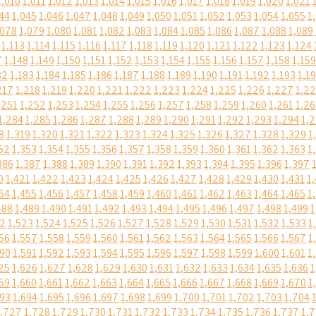
1,010
1,011
1,012
1,013
1,014
1,015
1,016
1,017
1,018
1,019
1,020
1,021
44
1,045
1,046
1,047
1,048
1,049
1,050
1,051
1,052
1,053
1,054
1,055
1
,078
1,079
1,080
1,081
1,082
1,083
1,084
1,085
1,086
1,087
1,088
1,089
1,113
1,114
1,115
1,116
1,117
1,118
1,119
1,120
1,121
1,122
1,123
1,124
7
1,148
1,149
1,150
1,151
1,152
1,153
1,154
1,155
1,156
1,157
1,158
1,159
82
1,183
1,184
1,185
1,186
1,187
1,188
1,189
1,190
1,191
1,192
1,193
1,1
217
1,218
1,219
1,220
1,221
1,222
1,223
1,224
1,225
1,226
1,227
1,2
,251
1,252
1,253
1,254
1,255
1,256
1,257
1,258
1,259
1,260
1,261
1,2
1,284
1,285
1,286
1,287
1,288
1,289
1,290
1,291
1,292
1,293
1,294
1,
8
1,319
1,320
1,321
1,322
1,323
1,324
1,325
1,326
1,327
1,328
1,329
1
52
1,353
1,354
1,355
1,356
1,357
1,358
1,359
1,360
1,361
1,362
1,363
1
386
1,387
1,388
1,389
1,390
1,391
1,392
1,393
1,394
1,395
1,396
1,397
0
1,421
1,422
1,423
1,424
1,425
1,426
1,427
1,428
1,429
1,430
1,431
1
54
1,455
1,456
1,457
1,458
1,459
1,460
1,461
1,462
1,463
1,464
1,465
1
488
1,489
1,490
1,491
1,492
1,493
1,494
1,495
1,496
1,497
1,498
1,499
1
22
1,523
1,524
1,525
1,526
1,527
1,528
1,529
1,530
1,531
1,532
1,533
1
56
1,557
1,558
1,559
1,560
1,561
1,562
1,563
1,564
1,565
1,566
1,567
1
590
1,591
1,592
1,593
1,594
1,595
1,596
1,597
1,598
1,599
1,600
1,601
1
25
1,626
1,627
1,628
1,629
1,630
1,631
1,632
1,633
1,634
1,635
1,636
1
59
1,660
1,661
1,662
1,663
1,664
1,665
1,666
1,667
1,668
1,669
1,670
1
693
1,694
1,695
1,696
1,697
1,698
1,699
1,700
1,701
1,702
1,703
1,704
1,727
1,728
1,729
1,730
1,731
1,732
1,733
1,734
1,735
1,736
1,737
1,