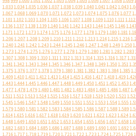
998
999
1,000
1,001
1,002
1,003
1,004
1,005
1,006
1,007
1,008
1,009
1,033
1,034
1,035
1,036
1,037
1,038
1,039
1,040
1,041
1,042
1,043
1,0
1,067
1,068
1,069
1,070
1,071
1,072
1,073
1,074
1,075
1,076
1,077
1
1,101
1,102
1,103
1,104
1,105
1,106
1,107
1,108
1,109
1,110
1,111
1,112
1,136
1,137
1,138
1,139
1,140
1,141
1,142
1,143
1,144
1,145
1,146
1,14
1,171
1,172
1,173
1,174
1,175
1,176
1,177
1,178
1,179
1,180
1,181
1,1
1,206
1,207
1,208
1,209
1,210
1,211
1,212
1,213
1,214
1,215
1,216
1,
1,240
1,241
1,242
1,243
1,244
1,245
1,246
1,247
1,248
1,249
1,250
1
1,273
1,274
1,275
1,276
1,277
1,278
1,279
1,280
1,281
1,282
1,283
1,307
1,308
1,309
1,310
1,311
1,312
1,313
1,314
1,315
1,316
1,317
1,31
1,341
1,342
1,343
1,344
1,345
1,346
1,347
1,348
1,349
1,350
1,351
1,3
1,375
1,376
1,377
1,378
1,379
1,380
1,381
1,382
1,383
1,384
1,385
1,
1,409
1,410
1,411
1,412
1,413
1,414
1,415
1,416
1,417
1,418
1,419
1,42
1,443
1,444
1,445
1,446
1,447
1,448
1,449
1,450
1,451
1,452
1,453
1,4
1,477
1,478
1,479
1,480
1,481
1,482
1,483
1,484
1,485
1,486
1,487
1,
1,511
1,512
1,513
1,514
1,515
1,516
1,517
1,518
1,519
1,520
1,521
1,5
1,545
1,546
1,547
1,548
1,549
1,550
1,551
1,552
1,553
1,554
1,555
1,5
1,579
1,580
1,581
1,582
1,583
1,584
1,585
1,586
1,587
1,588
1,589
1,
1,614
1,615
1,616
1,617
1,618
1,619
1,620
1,621
1,622
1,623
1,624
1,6
1,648
1,649
1,650
1,651
1,652
1,653
1,654
1,655
1,656
1,657
1,658
1,6
1,682
1,683
1,684
1,685
1,686
1,687
1,688
1,689
1,690
1,691
1,692
1,
1,716
1,717
1,718
1,719
1,720
1,721
1,722
1,723
1,724
1,725
1,726