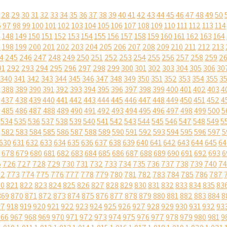
28
29
30
31
32
33
34
35
36
37
38
39
40
41
42
43
44
45
46
47
48
49
50
6
97
98
99
100
101
102
103
104
105
106
107
108
109
110
111
112
113
114
7
148
149
150
151
152
153
154
155
156
157
158
159
160
161
162
163
164
7
198
199
200
201
202
203
204
205
206
207
208
209
210
211
212
213
4
245
246
247
248
249
250
251
252
253
254
255
256
257
258
259
2
91
292
293
294
295
296
297
298
299
300
301
302
303
304
305
306
30
340
341
342
343
344
345
346
347
348
349
350
351
352
353
354
355
3
388
389
390
391
392
393
394
395
396
397
398
399
400
401
402
403
4
437
438
439
440
441
442
443
444
445
446
447
448
449
450
451
452
4
485
486
487
488
489
490
491
492
493
494
495
496
497
498
499
500
5
534
535
536
537
538
539
540
541
542
543
544
545
546
547
548
549
5
582
583
584
585
586
587
588
589
590
591
592
593
594
595
596
597
5
630
631
632
633
634
635
636
637
638
639
640
641
642
643
644
645
64
678
679
680
681
682
683
684
685
686
687
688
689
690
691
692
693
6
5
726
727
728
729
730
731
732
733
734
735
736
737
738
739
740
74
72
773
774
775
776
777
778
779
780
781
782
783
784
785
786
787
20
821
822
823
824
825
826
827
828
829
830
831
832
833
834
835
83
869
870
871
872
873
874
875
876
877
878
879
880
881
882
883
884
8
17
918
919
920
921
922
923
924
925
926
927
928
929
930
931
932
93
966
967
968
969
970
971
972
973
974
975
976
977
978
979
980
981
9