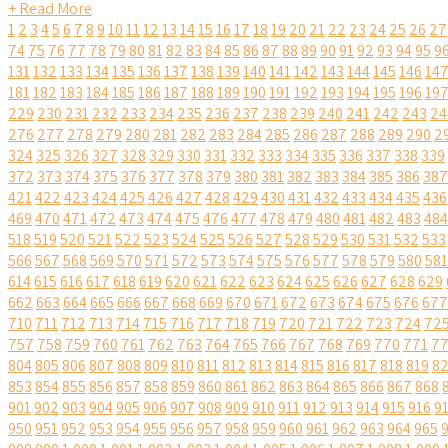
+ Read More
1
2
3
4
5
6
7
8
9
10
11
12
13
14
15
16
17
18
19
20
21
22
23
24
25
26
27
74
75
76
77
78
79
80
81
82
83
84
85
86
87
88
89
90
91
92
93
94
95
9
131
132
133
134
135
136
137
138
139
140
141
142
143
144
145
146
14
181
182
183
184
185
186
187
188
189
190
191
192
193
194
195
196
19
229
230
231
232
233
234
235
236
237
238
239
240
241
242
243
24
276
277
278
279
280
281
282
283
284
285
286
287
288
289
290
2
324
325
326
327
328
329
330
331
332
333
334
335
336
337
338
339
372
373
374
375
376
377
378
379
380
381
382
383
384
385
386
387
421
422
423
424
425
426
427
428
429
430
431
432
433
434
435
436
469
470
471
472
473
474
475
476
477
478
479
480
481
482
483
484
518
519
520
521
522
523
524
525
526
527
528
529
530
531
532
533
566
567
568
569
570
571
572
573
574
575
576
577
578
579
580
581
614
615
616
617
618
619
620
621
622
623
624
625
626
627
628
629
662
663
664
665
666
667
668
669
670
671
672
673
674
675
676
677
710
711
712
713
714
715
716
717
718
719
720
721
722
723
724
72
757
758
759
760
761
762
763
764
765
766
767
768
769
770
771
7
804
805
806
807
808
809
810
811
812
813
814
815
816
817
818
819
8
853
854
855
856
857
858
859
860
861
862
863
864
865
866
867
868
901
902
903
904
905
906
907
908
909
910
911
912
913
914
915
916
9
950
951
952
953
954
955
956
957
958
959
960
961
962
963
964
965