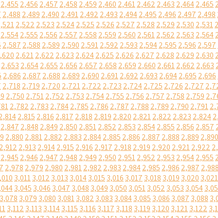
2,455
2,456
2,457
2,458
2,459
2,460
2,461
2,462
2,463
2,464
2,465
7
2,488
2,489
2,490
2,491
2,492
2,493
2,494
2,495
2,496
2,497
2,498
,521
2,522
2,523
2,524
2,525
2,526
2,527
2,528
2,529
2,530
2,531
2,554
2,555
2,556
2,557
2,558
2,559
2,560
2,561
2,562
2,563
2,564
6
2,587
2,588
2,589
2,590
2,591
2,592
2,593
2,594
2,595
2,596
2,597
,620
2,621
2,622
2,623
2,624
2,625
2,626
2,627
2,628
2,629
2,630
2,653
2,654
2,655
2,656
2,657
2,658
2,659
2,660
2,661
2,662
2,663
5
2,686
2,687
2,688
2,689
2,690
2,691
2,692
2,693
2,694
2,695
2,696
7
2,718
2,719
2,720
2,721
2,722
2,723
2,724
2,725
2,726
2,727
2,7
49
2,750
2,751
2,752
2,753
2,754
2,755
2,756
2,757
2,758
2,759
2,7
781
2,782
2,783
2,784
2,785
2,786
2,787
2,788
2,789
2,790
2,791
2,
2,814
2,815
2,816
2,817
2,818
2,819
2,820
2,821
2,822
2,823
2,824
2
2,847
2,848
2,849
2,850
2,851
2,852
2,853
2,854
2,855
2,856
2,857
79
2,880
2,881
2,882
2,883
2,884
2,885
2,886
2,887
2,888
2,889
2,89
2,912
2,913
2,914
2,915
2,916
2,917
2,918
2,919
2,920
2,921
2,922
2
2,945
2,946
2,947
2,948
2,949
2,950
2,951
2,952
2,953
2,954
2,955
7
2,978
2,979
2,980
2,981
2,982
2,983
2,984
2,985
2,986
2,987
2,98
,010
3,011
3,012
3,013
3,014
3,015
3,016
3,017
3,018
3,019
3,020
3,021
,044
3,045
3,046
3,047
3,048
3,049
3,050
3,051
3,052
3,053
3,054
3,0
3,078
3,079
3,080
3,081
3,082
3,083
3,084
3,085
3,086
3,087
3,088
3,
11
3,112
3,113
3,114
3,115
3,116
3,117
3,118
3,119
3,120
3,121
3,122
3,