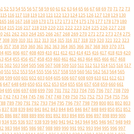
51
52
53
54
55
56
57
58
59
60
61
62
63
64
65
66
67
68
69
70
71
72
73
115
116
117
118
119
120
121
122
123
124
125
126
127
128
129
130
165
166
167
168
169
170
171
172
173
174
175
176
177
178
179
180
214
215
216
217
218
219
220
221
222
223
224
225
226
227
228
60
261
262
263
264
265
266
267
268
269
270
271
272
273
274
275
7
308
309
310
311
312
313
314
315
316
317
318
319
320
321
322
323
56
357
358
359
360
361
362
363
364
365
366
367
368
369
370
371
04
405
406
407
408
409
410
411
412
413
414
415
416
417
418
419
420
53
454
455
456
457
458
459
460
461
462
463
464
465
466
467
468
01
502
503
504
505
506
507
508
509
510
511
512
513
514
515
516
517
50
551
552
553
554
555
556
557
558
559
560
561
562
563
564
565
98
599
600
601
602
603
604
605
606
607
608
609
610
611
612
613
6
647
648
649
650
651
652
653
654
655
656
657
658
659
660
661
94
695
696
697
698
699
700
701
702
703
704
705
706
707
708
709
1
742
743
744
745
746
747
748
749
750
751
752
753
754
755
756
788
789
790
791
792
793
794
795
796
797
798
799
800
801
802
803
6
837
838
839
840
841
842
843
844
845
846
847
848
849
850
851
852
85
886
887
888
889
890
891
892
893
894
895
896
897
898
899
900
3
934
935
936
937
938
939
940
941
942
943
944
945
946
947
948
949
82
983
984
985
986
987
988
989
990
991
992
993
994
995
996
997