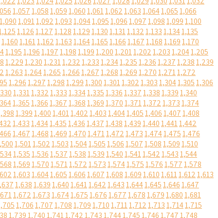
1,022
1,023
1,024
1,025
1,026
1,027
1,028
1,029
1,030
1,031
1,032
,056
1,057
1,058
1,059
1,060
1,061
1,062
1,063
1,064
1,065
1,066
1,090
1,091
1,092
1,093
1,094
1,095
1,096
1,097
1,098
1,099
1,100
1,125
1,126
1,127
1,128
1,129
1,130
1,131
1,132
1,133
1,134
1,135
1,160
1,161
1,162
1,163
1,164
1,165
1,166
1,167
1,168
1,169
1,170
94
1,195
1,196
1,197
1,198
1,199
1,200
1,201
1,202
1,203
1,204
1,205
28
1,229
1,230
1,231
1,232
1,233
1,234
1,235
1,236
1,237
1,238
1,239
62
1,263
1,264
1,265
1,266
1,267
1,268
1,269
1,270
1,271
1,272
295
1,296
1,297
1,298
1,299
1,300
1,301
1,302
1,303
1,304
1,305
1,306
,330
1,331
1,332
1,333
1,334
1,335
1,336
1,337
1,338
1,339
1,340
,364
1,365
1,366
1,367
1,368
1,369
1,370
1,371
1,372
1,373
1,374
1,398
1,399
1,400
1,401
1,402
1,403
1,404
1,405
1,406
1,407
1,408
,432
1,433
1,434
1,435
1,436
1,437
1,438
1,439
1,440
1,441
1,442
,466
1,467
1,468
1,469
1,470
1,471
1,472
1,473
1,474
1,475
1,476
,500
1,501
1,502
1,503
1,504
1,505
1,506
1,507
1,508
1,509
1,510
,534
1,535
1,536
1,537
1,538
1,539
1,540
1,541
1,542
1,543
1,544
,568
1,569
1,570
1,571
1,572
1,573
1,574
1,575
1,576
1,577
1,578
,602
1,603
1,604
1,605
1,606
1,607
1,608
1,609
1,610
1,611
1,612
1,613
,637
1,638
1,639
1,640
1,641
1,642
1,643
1,644
1,645
1,646
1,647
,671
1,672
1,673
1,674
1,675
1,676
1,677
1,678
1,679
1,680
1,681
1,705
1,706
1,707
1,708
1,709
1,710
1,711
1,712
1,713
1,714
1,715
738
1,739
1,740
1,741
1,742
1,743
1,744
1,745
1,746
1,747
1,748