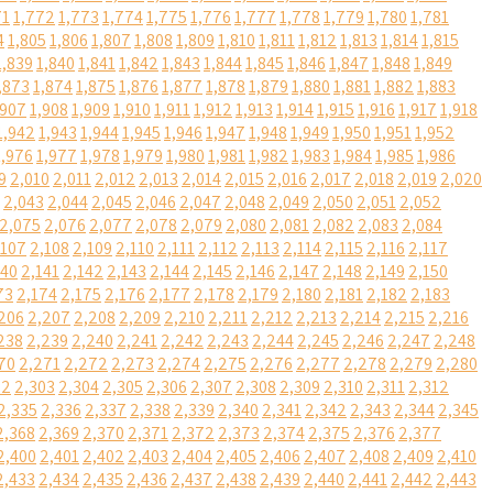
71
1,772
1,773
1,774
1,775
1,776
1,777
1,778
1,779
1,780
1,781
4
1,805
1,806
1,807
1,808
1,809
1,810
1,811
1,812
1,813
1,814
1,815
1,839
1,840
1,841
1,842
1,843
1,844
1,845
1,846
1,847
1,848
1,849
,873
1,874
1,875
1,876
1,877
1,878
1,879
1,880
1,881
1,882
1,883
,907
1,908
1,909
1,910
1,911
1,912
1,913
1,914
1,915
1,916
1,917
1,918
1,942
1,943
1,944
1,945
1,946
1,947
1,948
1,949
1,950
1,951
1,952
1,976
1,977
1,978
1,979
1,980
1,981
1,982
1,983
1,984
1,985
1,986
9
2,010
2,011
2,012
2,013
2,014
2,015
2,016
2,017
2,018
2,019
2,020
2,043
2,044
2,045
2,046
2,047
2,048
2,049
2,050
2,051
2,052
2,075
2,076
2,077
2,078
2,079
2,080
2,081
2,082
2,083
2,084
,107
2,108
2,109
2,110
2,111
2,112
2,113
2,114
2,115
2,116
2,117
140
2,141
2,142
2,143
2,144
2,145
2,146
2,147
2,148
2,149
2,150
73
2,174
2,175
2,176
2,177
2,178
2,179
2,180
2,181
2,182
2,183
206
2,207
2,208
2,209
2,210
2,211
2,212
2,213
2,214
2,215
2,216
238
2,239
2,240
2,241
2,242
2,243
2,244
2,245
2,246
2,247
2,248
70
2,271
2,272
2,273
2,274
2,275
2,276
2,277
2,278
2,279
2,280
02
2,303
2,304
2,305
2,306
2,307
2,308
2,309
2,310
2,311
2,312
2,335
2,336
2,337
2,338
2,339
2,340
2,341
2,342
2,343
2,344
2,345
2,368
2,369
2,370
2,371
2,372
2,373
2,374
2,375
2,376
2,377
2,400
2,401
2,402
2,403
2,404
2,405
2,406
2,407
2,408
2,409
2,410
2,433
2,434
2,435
2,436
2,437
2,438
2,439
2,440
2,441
2,442
2,443