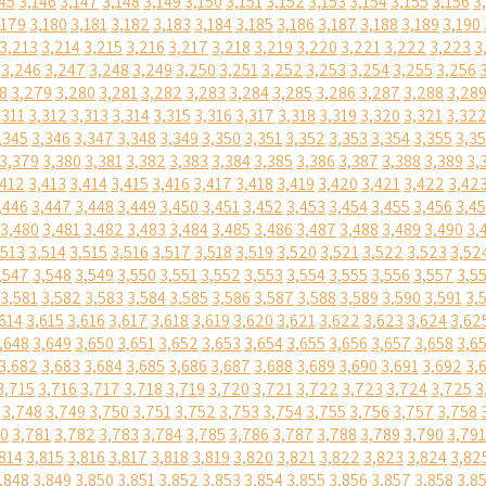
45
3,146
3,147
3,148
3,149
3,150
3,151
3,152
3,153
3,154
3,155
3,156
3
,179
3,180
3,181
3,182
3,183
3,184
3,185
3,186
3,187
3,188
3,189
3,190
3,213
3,214
3,215
3,216
3,217
3,218
3,219
3,220
3,221
3,222
3,223
3
3,246
3,247
3,248
3,249
3,250
3,251
3,252
3,253
3,254
3,255
3,256
8
3,279
3,280
3,281
3,282
3,283
3,284
3,285
3,286
3,287
3,288
3,28
,311
3,312
3,313
3,314
3,315
3,316
3,317
3,318
3,319
3,320
3,321
3,32
,345
3,346
3,347
3,348
3,349
3,350
3,351
3,352
3,353
3,354
3,355
3,3
3,379
3,380
3,381
3,382
3,383
3,384
3,385
3,386
3,387
3,388
3,389
3,
,412
3,413
3,414
3,415
3,416
3,417
3,418
3,419
3,420
3,421
3,422
3,42
,446
3,447
3,448
3,449
3,450
3,451
3,452
3,453
3,454
3,455
3,456
3,4
3,480
3,481
3,482
3,483
3,484
3,485
3,486
3,487
3,488
3,489
3,490
3,
,513
3,514
3,515
3,516
3,517
3,518
3,519
3,520
3,521
3,522
3,523
3,52
,547
3,548
3,549
3,550
3,551
3,552
3,553
3,554
3,555
3,556
3,557
3,5
3,581
3,582
3,583
3,584
3,585
3,586
3,587
3,588
3,589
3,590
3,591
3,
614
3,615
3,616
3,617
3,618
3,619
3,620
3,621
3,622
3,623
3,624
3,62
,648
3,649
3,650
3,651
3,652
3,653
3,654
3,655
3,656
3,657
3,658
3,6
3,682
3,683
3,684
3,685
3,686
3,687
3,688
3,689
3,690
3,691
3,692
3,
3,715
3,716
3,717
3,718
3,719
3,720
3,721
3,722
3,723
3,724
3,725
3
3,748
3,749
3,750
3,751
3,752
3,753
3,754
3,755
3,756
3,757
3,758
80
3,781
3,782
3,783
3,784
3,785
3,786
3,787
3,788
3,789
3,790
3,791
814
3,815
3,816
3,817
3,818
3,819
3,820
3,821
3,822
3,823
3,824
3,82
,848
3,849
3,850
3,851
3,852
3,853
3,854
3,855
3,856
3,857
3,858
3,8