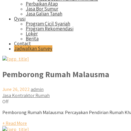
Perbaikan Atap
Jasa Bor Sumur
Jasa Galian Tanah
Qyusi
Program Cicil Syariah
Program Rekomendasi
Loker
Berita
Contact
Jadwalkan Survey
Pemborong Rumah Malausma
June 26, 2022
admin
Jasa Kontraktor Rumah
Off
Pemborong Rumah Malausma: Percayakan Pendirian Rumah Kha
+ Read More