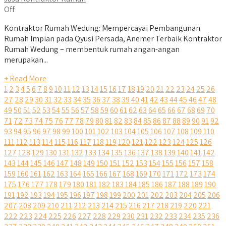
Off
Kontraktor Rumah Wedung: Mempercayai Pembangunan
Rumah Impian pada Qyusi Persada, Anemer Terbaik Kontraktor
Rumah Wedung – membentuk rumah angan-angan
merupakan...
+ Read More
1
2
3
4
5
6
7
8
9
10
11
12
13
14
15
16
17
18
19
20
21
22
23
24
25
26
27
28
29
30
31
32
33
34
35
36
37
38
39
40
41
42
43
44
45
46
47
48
49
50
51
52
53
54
55
56
57
58
59
60
61
62
63
64
65
66
67
68
69
70
71
72
73
74
75
76
77
78
79
80
81
82
83
84
85
86
87
88
89
90
91
92
93
94
95
96
97
98
99
100
101
102
103
104
105
106
107
108
109
110
111
112
113
114
115
116
117
118
119
120
121
122
123
124
125
126
127
128
129
130
131
132
133
134
135
136
137
138
139
140
141
142
143
144
145
146
147
148
149
150
151
152
153
154
155
156
157
158
159
160
161
162
163
164
165
166
167
168
169
170
171
172
173
174
175
176
177
178
179
180
181
182
183
184
185
186
187
188
189
190
191
192
193
194
195
196
197
198
199
200
201
202
203
204
205
206
207
208
209
210
211
212
213
214
215
216
217
218
219
220
221
222
223
224
225
226
227
228
229
230
231
232
233
234
235
236