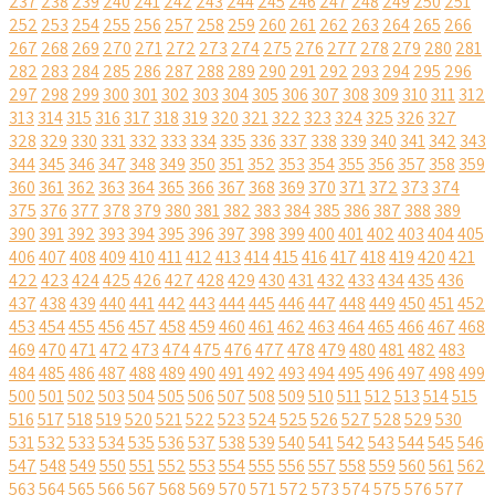
237
238
239
240
241
242
243
244
245
246
247
248
249
250
251
252
253
254
255
256
257
258
259
260
261
262
263
264
265
266
267
268
269
270
271
272
273
274
275
276
277
278
279
280
281
282
283
284
285
286
287
288
289
290
291
292
293
294
295
296
297
298
299
300
301
302
303
304
305
306
307
308
309
310
311
312
313
314
315
316
317
318
319
320
321
322
323
324
325
326
327
328
329
330
331
332
333
334
335
336
337
338
339
340
341
342
343
344
345
346
347
348
349
350
351
352
353
354
355
356
357
358
359
360
361
362
363
364
365
366
367
368
369
370
371
372
373
374
375
376
377
378
379
380
381
382
383
384
385
386
387
388
389
390
391
392
393
394
395
396
397
398
399
400
401
402
403
404
405
406
407
408
409
410
411
412
413
414
415
416
417
418
419
420
421
422
423
424
425
426
427
428
429
430
431
432
433
434
435
436
437
438
439
440
441
442
443
444
445
446
447
448
449
450
451
452
453
454
455
456
457
458
459
460
461
462
463
464
465
466
467
468
469
470
471
472
473
474
475
476
477
478
479
480
481
482
483
484
485
486
487
488
489
490
491
492
493
494
495
496
497
498
499
500
501
502
503
504
505
506
507
508
509
510
511
512
513
514
515
516
517
518
519
520
521
522
523
524
525
526
527
528
529
530
531
532
533
534
535
536
537
538
539
540
541
542
543
544
545
546
547
548
549
550
551
552
553
554
555
556
557
558
559
560
561
562
563
564
565
566
567
568
569
570
571
572
573
574
575
576
577