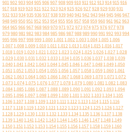
901
902
903
904
905
906
907
908
909
910
911
912
913
914
915
916
917
918
919
920
921
922
923
924
925
926
927
928
929
930
931
932
933
934
935
936
937
938
939
940
941
942
943
944
945
946
947
948
949
950
951
952
953
954
955
956
957
958
959
960
961
962
963
964
965
966
967
968
969
970
971
972
973
974
975
976
977
978
979
980
981
982
983
984
985
986
987
988
989
990
991
992
993
994
995
996
997
998
999
1,000
1,001
1,002
1,003
1,004
1,005
1,006
1,007
1,008
1,009
1,010
1,011
1,012
1,013
1,014
1,015
1,016
1,017
1,018
1,019
1,020
1,021
1,022
1,023
1,024
1,025
1,026
1,027
1,028
1,029
1,030
1,031
1,032
1,033
1,034
1,035
1,036
1,037
1,038
1,039
1,040
1,041
1,042
1,043
1,044
1,045
1,046
1,047
1,048
1,049
1,050
1,051
1,052
1,053
1,054
1,055
1,056
1,057
1,058
1,059
1,060
1,061
1,062
1,063
1,064
1,065
1,066
1,067
1,068
1,069
1,070
1,071
1,072
1,073
1,074
1,075
1,076
1,077
1,078
1,079
1,080
1,081
1,082
1,083
1,084
1,085
1,086
1,087
1,088
1,089
1,090
1,091
1,092
1,093
1,094
1,095
1,096
1,097
1,098
1,099
1,100
1,101
1,102
1,103
1,104
1,105
1,106
1,107
1,108
1,109
1,110
1,111
1,112
1,113
1,114
1,115
1,116
1,117
1,118
1,119
1,120
1,121
1,122
1,123
1,124
1,125
1,126
1,127
1,128
1,129
1,130
1,131
1,132
1,133
1,134
1,135
1,136
1,137
1,138
1,139
1,140
1,141
1,142
1,143
1,144
1,145
1,146
1,147
1,148
1,149
1,150
1,151
1,152
1,153
1,154
1,155
1,156
1,157
1,158
1,159
1,160