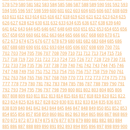
578
579
580
581
582
583
584
585
586
587
588
589
590
591
592
593
594
595
596
597
598
599
600
601
602
603
604
605
606
607
608
609
610
611
612
613
614
615
616
617
618
619
620
621
622
623
624
625
626
627
628
629
630
631
632
633
634
635
636
637
638
639
640
641
642
643
644
645
646
647
648
649
650
651
652
653
654
655
656
657
658
659
660
661
662
663
664
665
666
667
668
669
670
671
672
673
674
675
676
677
678
679
680
681
682
683
684
685
686
687
688
689
690
691
692
693
694
695
696
697
698
699
700
701
702
703
704
705
706
707
708
709
710
711
712
713
714
715
716
717
718
719
720
721
722
723
724
725
726
727
728
729
730
731
732
733
734
735
736
737
738
739
740
741
742
743
744
745
746
747
748
749
750
751
752
753
754
755
756
757
758
759
760
761
762
763
764
765
766
767
768
769
770
771
772
773
774
775
776
777
778
779
780
781
782
783
784
785
786
787
788
789
790
791
792
793
794
795
796
797
798
799
800
801
802
803
804
805
806
807
808
809
810
811
812
813
814
815
816
817
818
819
820
821
822
823
824
825
826
827
828
829
830
831
832
833
834
835
836
837
838
839
840
841
842
843
844
845
846
847
848
849
850
851
852
853
854
855
856
857
858
859
860
861
862
863
864
865
866
867
868
869
870
871
872
873
874
875
876
877
878
879
880
881
882
883
884
885
886
887
888
889
890
891
892
893
894
895
896
897
898
899
900