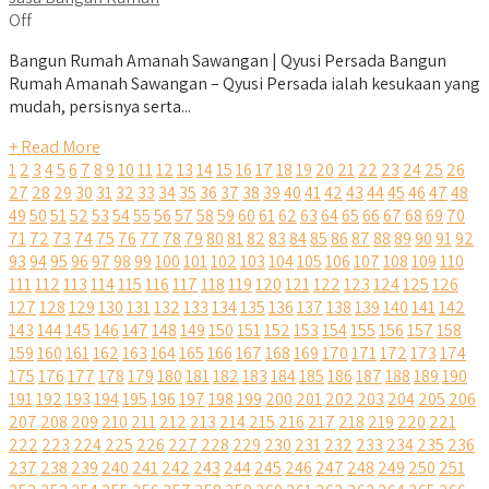
Off
Bangun Rumah Amanah Sawangan | Qyusi Persada Bangun
Rumah Amanah Sawangan – Qyusi Persada ialah kesukaan yang
mudah, persisnya serta...
+ Read More
1
2
3
4
5
6
7
8
9
10
11
12
13
14
15
16
17
18
19
20
21
22
23
24
25
26
27
28
29
30
31
32
33
34
35
36
37
38
39
40
41
42
43
44
45
46
47
48
49
50
51
52
53
54
55
56
57
58
59
60
61
62
63
64
65
66
67
68
69
70
71
72
73
74
75
76
77
78
79
80
81
82
83
84
85
86
87
88
89
90
91
92
93
94
95
96
97
98
99
100
101
102
103
104
105
106
107
108
109
110
111
112
113
114
115
116
117
118
119
120
121
122
123
124
125
126
127
128
129
130
131
132
133
134
135
136
137
138
139
140
141
142
143
144
145
146
147
148
149
150
151
152
153
154
155
156
157
158
159
160
161
162
163
164
165
166
167
168
169
170
171
172
173
174
175
176
177
178
179
180
181
182
183
184
185
186
187
188
189
190
191
192
193
194
195
196
197
198
199
200
201
202
203
204
205
206
207
208
209
210
211
212
213
214
215
216
217
218
219
220
221
222
223
224
225
226
227
228
229
230
231
232
233
234
235
236
237
238
239
240
241
242
243
244
245
246
247
248
249
250
251