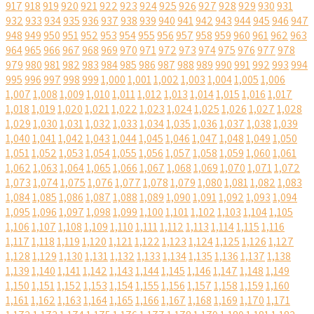
917
918
919
920
921
922
923
924
925
926
927
928
929
930
931
932
933
934
935
936
937
938
939
940
941
942
943
944
945
946
947
948
949
950
951
952
953
954
955
956
957
958
959
960
961
962
963
964
965
966
967
968
969
970
971
972
973
974
975
976
977
978
979
980
981
982
983
984
985
986
987
988
989
990
991
992
993
994
995
996
997
998
999
1,000
1,001
1,002
1,003
1,004
1,005
1,006
1,007
1,008
1,009
1,010
1,011
1,012
1,013
1,014
1,015
1,016
1,017
1,018
1,019
1,020
1,021
1,022
1,023
1,024
1,025
1,026
1,027
1,028
1,029
1,030
1,031
1,032
1,033
1,034
1,035
1,036
1,037
1,038
1,039
1,040
1,041
1,042
1,043
1,044
1,045
1,046
1,047
1,048
1,049
1,050
1,051
1,052
1,053
1,054
1,055
1,056
1,057
1,058
1,059
1,060
1,061
1,062
1,063
1,064
1,065
1,066
1,067
1,068
1,069
1,070
1,071
1,072
1,073
1,074
1,075
1,076
1,077
1,078
1,079
1,080
1,081
1,082
1,083
1,084
1,085
1,086
1,087
1,088
1,089
1,090
1,091
1,092
1,093
1,094
1,095
1,096
1,097
1,098
1,099
1,100
1,101
1,102
1,103
1,104
1,105
1,106
1,107
1,108
1,109
1,110
1,111
1,112
1,113
1,114
1,115
1,116
1,117
1,118
1,119
1,120
1,121
1,122
1,123
1,124
1,125
1,126
1,127
1,128
1,129
1,130
1,131
1,132
1,133
1,134
1,135
1,136
1,137
1,138
1,139
1,140
1,141
1,142
1,143
1,144
1,145
1,146
1,147
1,148
1,149
1,150
1,151
1,152
1,153
1,154
1,155
1,156
1,157
1,158
1,159
1,160
1,161
1,162
1,163
1,164
1,165
1,166
1,167
1,168
1,169
1,170
1,171