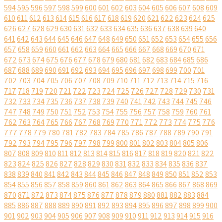
594
595
596
597
598
599
600
601
602
603
604
605
606
607
608
609
610
611
612
613
614
615
616
617
618
619
620
621
622
623
624
625
626
627
628
629
630
631
632
633
634
635
636
637
638
639
640
641
642
643
644
645
646
647
648
649
650
651
652
653
654
655
656
657
658
659
660
661
662
663
664
665
666
667
668
669
670
671
672
673
674
675
676
677
678
679
680
681
682
683
684
685
686
687
688
689
690
691
692
693
694
695
696
697
698
699
700
701
702
703
704
705
706
707
708
709
710
711
712
713
714
715
716
717
718
719
720
721
722
723
724
725
726
727
728
729
730
731
732
733
734
735
736
737
738
739
740
741
742
743
744
745
746
747
748
749
750
751
752
753
754
755
756
757
758
759
760
761
762
763
764
765
766
767
768
769
770
771
772
773
774
775
776
777
778
779
780
781
782
783
784
785
786
787
788
789
790
791
792
793
794
795
796
797
798
799
800
801
802
803
804
805
806
807
808
809
810
811
812
813
814
815
816
817
818
819
820
821
822
823
824
825
826
827
828
829
830
831
832
833
834
835
836
837
838
839
840
841
842
843
844
845
846
847
848
849
850
851
852
853
854
855
856
857
858
859
860
861
862
863
864
865
866
867
868
869
870
871
872
873
874
875
876
877
878
879
880
881
882
883
884
885
886
887
888
889
890
891
892
893
894
895
896
897
898
899
900
901
902
903
904
905
906
907
908
909
910
911
912
913
914
915
916