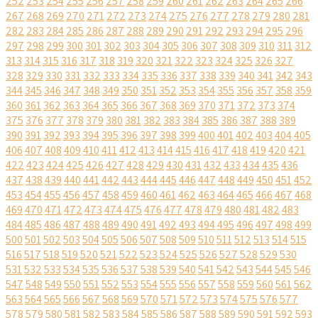
252
253
254
255
256
257
258
259
260
261
262
263
264
265
266
267
268
269
270
271
272
273
274
275
276
277
278
279
280
281
282
283
284
285
286
287
288
289
290
291
292
293
294
295
296
297
298
299
300
301
302
303
304
305
306
307
308
309
310
311
312
313
314
315
316
317
318
319
320
321
322
323
324
325
326
327
328
329
330
331
332
333
334
335
336
337
338
339
340
341
342
343
344
345
346
347
348
349
350
351
352
353
354
355
356
357
358
359
360
361
362
363
364
365
366
367
368
369
370
371
372
373
374
375
376
377
378
379
380
381
382
383
384
385
386
387
388
389
390
391
392
393
394
395
396
397
398
399
400
401
402
403
404
405
406
407
408
409
410
411
412
413
414
415
416
417
418
419
420
421
422
423
424
425
426
427
428
429
430
431
432
433
434
435
436
437
438
439
440
441
442
443
444
445
446
447
448
449
450
451
452
453
454
455
456
457
458
459
460
461
462
463
464
465
466
467
468
469
470
471
472
473
474
475
476
477
478
479
480
481
482
483
484
485
486
487
488
489
490
491
492
493
494
495
496
497
498
499
500
501
502
503
504
505
506
507
508
509
510
511
512
513
514
515
516
517
518
519
520
521
522
523
524
525
526
527
528
529
530
531
532
533
534
535
536
537
538
539
540
541
542
543
544
545
546
547
548
549
550
551
552
553
554
555
556
557
558
559
560
561
562
563
564
565
566
567
568
569
570
571
572
573
574
575
576
577
578
579
580
581
582
583
584
585
586
587
588
589
590
591
592
593