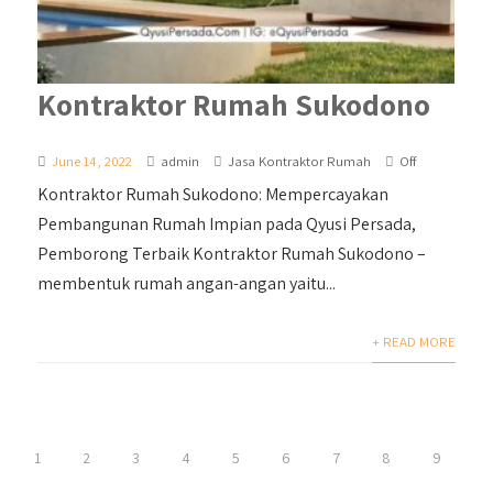
Kontraktor Rumah Sukodono
June 14, 2022
admin
Jasa Kontraktor Rumah
Off
Kontraktor Rumah Sukodono: Mempercayakan
Pembangunan Rumah Impian pada Qyusi Persada,
Pemborong Terbaik Kontraktor Rumah Sukodono –
membentuk rumah angan-angan yaitu...
+ READ MORE
1
2
3
4
5
6
7
8
9