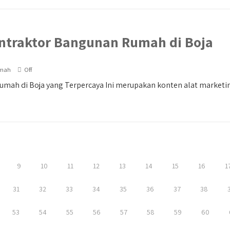
ntraktor Bangunan Rumah di Boja
umah
Off
mah di Boja yang Terpercaya Ini merupakan konten alat marketing
9
10
11
12
13
14
15
16
1
31
32
33
34
35
36
37
38
53
54
55
56
57
58
59
60