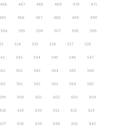
466
467
468
469
470
471
485
486
487
488
489
490
504
505
506
507
508
509
23
524
525
526
527
528
542
543
544
545
546
547
561
562
563
564
565
566
580
581
582
583
584
585
599
600
601
602
603
604
618
619
620
621
622
623
637
638
639
640
641
642