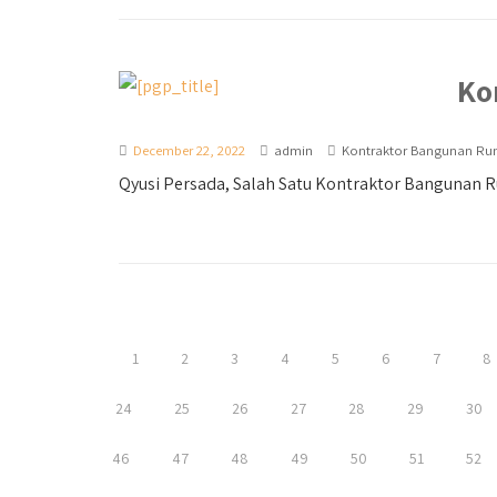
Ko
December 22, 2022
admin
Kontraktor Bangunan R
Qyusi Persada, Salah Satu Kontraktor Bangunan Ru
1
2
3
4
5
6
7
8
24
25
26
27
28
29
30
46
47
48
49
50
51
52