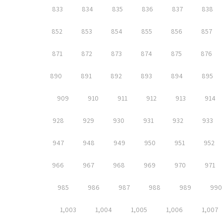
833
834
835
836
837
838
852
853
854
855
856
857
871
872
873
874
875
876
890
891
892
893
894
895
909
910
911
912
913
914
928
929
930
931
932
933
947
948
949
950
951
952
966
967
968
969
970
971
985
986
987
988
989
990
1,003
1,004
1,005
1,006
1,007