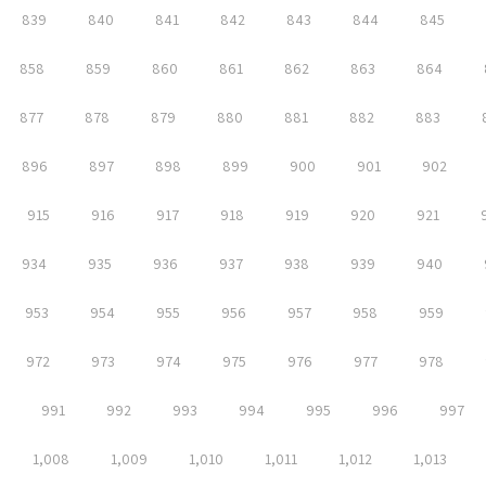
839
840
841
842
843
844
845
858
859
860
861
862
863
864
877
878
879
880
881
882
883
896
897
898
899
900
901
902
915
916
917
918
919
920
921
934
935
936
937
938
939
940
953
954
955
956
957
958
959
972
973
974
975
976
977
978
991
992
993
994
995
996
997
1,008
1,009
1,010
1,011
1,012
1,013