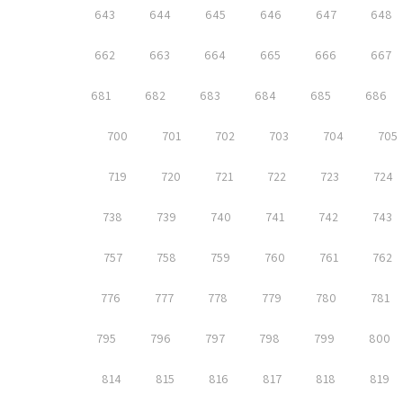
643
644
645
646
647
648
662
663
664
665
666
667
681
682
683
684
685
686
700
701
702
703
704
705
719
720
721
722
723
724
738
739
740
741
742
743
757
758
759
760
761
762
776
777
778
779
780
781
795
796
797
798
799
800
814
815
816
817
818
819