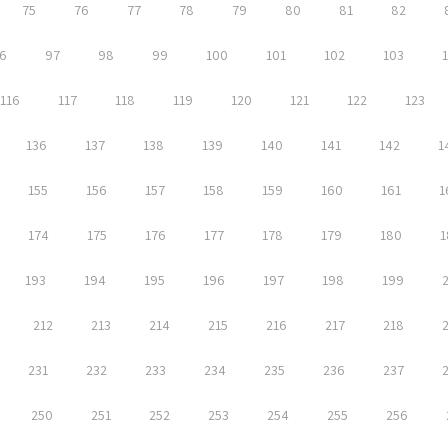
75
76
77
78
79
80
81
82
6
97
98
99
100
101
102
103
116
117
118
119
120
121
122
123
136
137
138
139
140
141
142
1
155
156
157
158
159
160
161
1
174
175
176
177
178
179
180
1
193
194
195
196
197
198
199
212
213
214
215
216
217
218
231
232
233
234
235
236
237
250
251
252
253
254
255
256