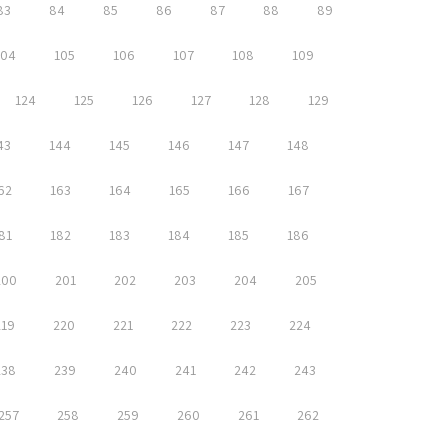
83
84
85
86
87
88
89
104
105
106
107
108
109
124
125
126
127
128
129
43
144
145
146
147
148
62
163
164
165
166
167
81
182
183
184
185
186
200
201
202
203
204
205
219
220
221
222
223
224
238
239
240
241
242
243
257
258
259
260
261
262