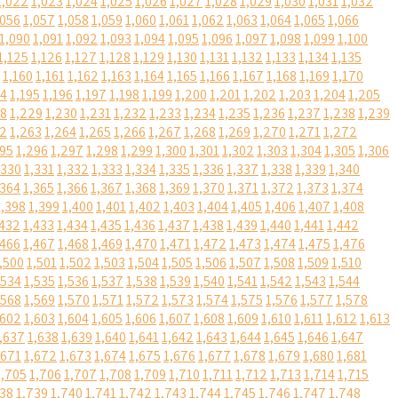
1,022
1,023
1,024
1,025
1,026
1,027
1,028
1,029
1,030
1,031
1,032
,056
1,057
1,058
1,059
1,060
1,061
1,062
1,063
1,064
1,065
1,066
1,090
1,091
1,092
1,093
1,094
1,095
1,096
1,097
1,098
1,099
1,100
1,125
1,126
1,127
1,128
1,129
1,130
1,131
1,132
1,133
1,134
1,135
1,160
1,161
1,162
1,163
1,164
1,165
1,166
1,167
1,168
1,169
1,170
94
1,195
1,196
1,197
1,198
1,199
1,200
1,201
1,202
1,203
1,204
1,205
28
1,229
1,230
1,231
1,232
1,233
1,234
1,235
1,236
1,237
1,238
1,239
62
1,263
1,264
1,265
1,266
1,267
1,268
1,269
1,270
1,271
1,272
295
1,296
1,297
1,298
1,299
1,300
1,301
1,302
1,303
1,304
1,305
1,306
,330
1,331
1,332
1,333
1,334
1,335
1,336
1,337
1,338
1,339
1,340
,364
1,365
1,366
1,367
1,368
1,369
1,370
1,371
1,372
1,373
1,374
1,398
1,399
1,400
1,401
1,402
1,403
1,404
1,405
1,406
1,407
1,408
,432
1,433
1,434
1,435
1,436
1,437
1,438
1,439
1,440
1,441
1,442
,466
1,467
1,468
1,469
1,470
1,471
1,472
1,473
1,474
1,475
1,476
,500
1,501
1,502
1,503
1,504
1,505
1,506
1,507
1,508
1,509
1,510
,534
1,535
1,536
1,537
1,538
1,539
1,540
1,541
1,542
1,543
1,544
,568
1,569
1,570
1,571
1,572
1,573
1,574
1,575
1,576
1,577
1,578
,602
1,603
1,604
1,605
1,606
1,607
1,608
1,609
1,610
1,611
1,612
1,613
,637
1,638
1,639
1,640
1,641
1,642
1,643
1,644
1,645
1,646
1,647
,671
1,672
1,673
1,674
1,675
1,676
1,677
1,678
1,679
1,680
1,681
1,705
1,706
1,707
1,708
1,709
1,710
1,711
1,712
1,713
1,714
1,715
738
1,739
1,740
1,741
1,742
1,743
1,744
1,745
1,746
1,747
1,748