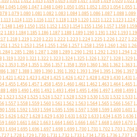
1,010
1,011
1,012
1,013
1,014
1,015
1,016
1,017
1,018
1,019
1,020
1,021
44
1,045
1,046
1,047
1,048
1,049
1,050
1,051
1,052
1,053
1,054
1,055
1
,078
1,079
1,080
1,081
1,082
1,083
1,084
1,085
1,086
1,087
1,088
1,089
1,113
1,114
1,115
1,116
1,117
1,118
1,119
1,120
1,121
1,122
1,123
1,124
7
1,148
1,149
1,150
1,151
1,152
1,153
1,154
1,155
1,156
1,157
1,158
1,159
82
1,183
1,184
1,185
1,186
1,187
1,188
1,189
1,190
1,191
1,192
1,193
1,1
217
1,218
1,219
1,220
1,221
1,222
1,223
1,224
1,225
1,226
1,227
1,2
,251
1,252
1,253
1,254
1,255
1,256
1,257
1,258
1,259
1,260
1,261
1,2
1,284
1,285
1,286
1,287
1,288
1,289
1,290
1,291
1,292
1,293
1,294
1,
8
1,319
1,320
1,321
1,322
1,323
1,324
1,325
1,326
1,327
1,328
1,329
1
52
1,353
1,354
1,355
1,356
1,357
1,358
1,359
1,360
1,361
1,362
1,363
1
386
1,387
1,388
1,389
1,390
1,391
1,392
1,393
1,394
1,395
1,396
1,397
0
1,421
1,422
1,423
1,424
1,425
1,426
1,427
1,428
1,429
1,430
1,431
1
54
1,455
1,456
1,457
1,458
1,459
1,460
1,461
1,462
1,463
1,464
1,465
1
488
1,489
1,490
1,491
1,492
1,493
1,494
1,495
1,496
1,497
1,498
1,499
1
22
1,523
1,524
1,525
1,526
1,527
1,528
1,529
1,530
1,531
1,532
1,533
1
56
1,557
1,558
1,559
1,560
1,561
1,562
1,563
1,564
1,565
1,566
1,567
1
590
1,591
1,592
1,593
1,594
1,595
1,596
1,597
1,598
1,599
1,600
1,601
1
25
1,626
1,627
1,628
1,629
1,630
1,631
1,632
1,633
1,634
1,635
1,636
1
59
1,660
1,661
1,662
1,663
1,664
1,665
1,666
1,667
1,668
1,669
1,670
1
693
1,694
1,695
1,696
1,697
1,698
1,699
1,700
1,701
1,702
1,703
1,704
1,727
1,728
1,729
1,730
1,731
1,732
1,733
1,734
1,735
1,736
1,737
1,