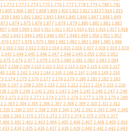
71
1,772
1,773
1,774
1,775
1,776
1,777
1,778
1,779
1,780
1,781
4
1,805
1,806
1,807
1,808
1,809
1,810
1,811
1,812
1,813
1,814
1,815
1,839
1,840
1,841
1,842
1,843
1,844
1,845
1,846
1,847
1,848
1,849
,873
1,874
1,875
1,876
1,877
1,878
1,879
1,880
1,881
1,882
1,883
,907
1,908
1,909
1,910
1,911
1,912
1,913
1,914
1,915
1,916
1,917
1,918
1,942
1,943
1,944
1,945
1,946
1,947
1,948
1,949
1,950
1,951
1,952
1,976
1,977
1,978
1,979
1,980
1,981
1,982
1,983
1,984
1,985
1,986
9
2,010
2,011
2,012
2,013
2,014
2,015
2,016
2,017
2,018
2,019
2,020
2,043
2,044
2,045
2,046
2,047
2,048
2,049
2,050
2,051
2,052
2,075
2,076
2,077
2,078
2,079
2,080
2,081
2,082
2,083
2,084
,107
2,108
2,109
2,110
2,111
2,112
2,113
2,114
2,115
2,116
2,117
140
2,141
2,142
2,143
2,144
2,145
2,146
2,147
2,148
2,149
2,150
73
2,174
2,175
2,176
2,177
2,178
2,179
2,180
2,181
2,182
2,183
206
2,207
2,208
2,209
2,210
2,211
2,212
2,213
2,214
2,215
2,216
238
2,239
2,240
2,241
2,242
2,243
2,244
2,245
2,246
2,247
2,248
70
2,271
2,272
2,273
2,274
2,275
2,276
2,277
2,278
2,279
2,280
02
2,303
2,304
2,305
2,306
2,307
2,308
2,309
2,310
2,311
2,312
2,335
2,336
2,337
2,338
2,339
2,340
2,341
2,342
2,343
2,344
2,345
2,368
2,369
2,370
2,371
2,372
2,373
2,374
2,375
2,376
2,377
2,400
2,401
2,402
2,403
2,404
2,405
2,406
2,407
2,408
2,409
2,410
2,433
2,434
2,435
2,436
2,437
2,438
2,439
2,440
2,441
2,442
2,443