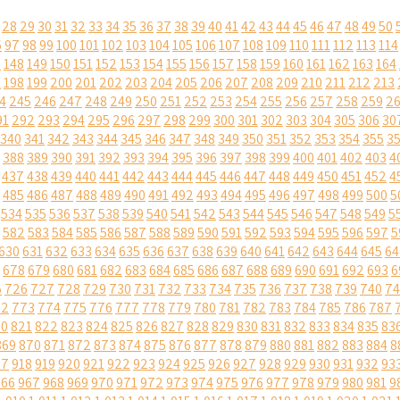
28
29
30
31
32
33
34
35
36
37
38
39
40
41
42
43
44
45
46
47
48
49
50
6
97
98
99
100
101
102
103
104
105
106
107
108
109
110
111
112
113
114
7
148
149
150
151
152
153
154
155
156
157
158
159
160
161
162
163
164
7
198
199
200
201
202
203
204
205
206
207
208
209
210
211
212
213
4
245
246
247
248
249
250
251
252
253
254
255
256
257
258
259
2
91
292
293
294
295
296
297
298
299
300
301
302
303
304
305
306
30
340
341
342
343
344
345
346
347
348
349
350
351
352
353
354
355
3
388
389
390
391
392
393
394
395
396
397
398
399
400
401
402
403
4
437
438
439
440
441
442
443
444
445
446
447
448
449
450
451
452
4
485
486
487
488
489
490
491
492
493
494
495
496
497
498
499
500
5
534
535
536
537
538
539
540
541
542
543
544
545
546
547
548
549
5
582
583
584
585
586
587
588
589
590
591
592
593
594
595
596
597
5
630
631
632
633
634
635
636
637
638
639
640
641
642
643
644
645
64
678
679
680
681
682
683
684
685
686
687
688
689
690
691
692
693
6
5
726
727
728
729
730
731
732
733
734
735
736
737
738
739
740
74
72
773
774
775
776
777
778
779
780
781
782
783
784
785
786
787
20
821
822
823
824
825
826
827
828
829
830
831
832
833
834
835
83
869
870
871
872
873
874
875
876
877
878
879
880
881
882
883
884
8
17
918
919
920
921
922
923
924
925
926
927
928
929
930
931
932
93
966
967
968
969
970
971
972
973
974
975
976
977
978
979
980
981
9