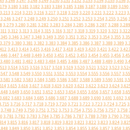
45
3,146
3,147
3,148
3,149
3,150
3,151
3,152
3,153
3,154
3,155
3,156
3
,179
3,180
3,181
3,182
3,183
3,184
3,185
3,186
3,187
3,188
3,189
3,190
3,213
3,214
3,215
3,216
3,217
3,218
3,219
3,220
3,221
3,222
3,223
3
3,246
3,247
3,248
3,249
3,250
3,251
3,252
3,253
3,254
3,255
3,256
8
3,279
3,280
3,281
3,282
3,283
3,284
3,285
3,286
3,287
3,288
3,28
,311
3,312
3,313
3,314
3,315
3,316
3,317
3,318
3,319
3,320
3,321
3,32
,345
3,346
3,347
3,348
3,349
3,350
3,351
3,352
3,353
3,354
3,355
3,3
3,379
3,380
3,381
3,382
3,383
3,384
3,385
3,386
3,387
3,388
3,389
3,
,412
3,413
3,414
3,415
3,416
3,417
3,418
3,419
3,420
3,421
3,422
3,42
,446
3,447
3,448
3,449
3,450
3,451
3,452
3,453
3,454
3,455
3,456
3,4
3,480
3,481
3,482
3,483
3,484
3,485
3,486
3,487
3,488
3,489
3,490
3,
,513
3,514
3,515
3,516
3,517
3,518
3,519
3,520
3,521
3,522
3,523
3,52
,547
3,548
3,549
3,550
3,551
3,552
3,553
3,554
3,555
3,556
3,557
3,5
3,581
3,582
3,583
3,584
3,585
3,586
3,587
3,588
3,589
3,590
3,591
3,
614
3,615
3,616
3,617
3,618
3,619
3,620
3,621
3,622
3,623
3,624
3,62
,648
3,649
3,650
3,651
3,652
3,653
3,654
3,655
3,656
3,657
3,658
3,6
3,682
3,683
3,684
3,685
3,686
3,687
3,688
3,689
3,690
3,691
3,692
3,
3,715
3,716
3,717
3,718
3,719
3,720
3,721
3,722
3,723
3,724
3,725
3
3,748
3,749
3,750
3,751
3,752
3,753
3,754
3,755
3,756
3,757
3,758
80
3,781
3,782
3,783
3,784
3,785
3,786
3,787
3,788
3,789
3,790
3,791
814
3,815
3,816
3,817
3,818
3,819
3,820
3,821
3,822
3,823
3,824
3,82
,848
3,849
3,850
3,851
3,852
3,853
3,854
3,855
3,856
3,857
3,858
3,8