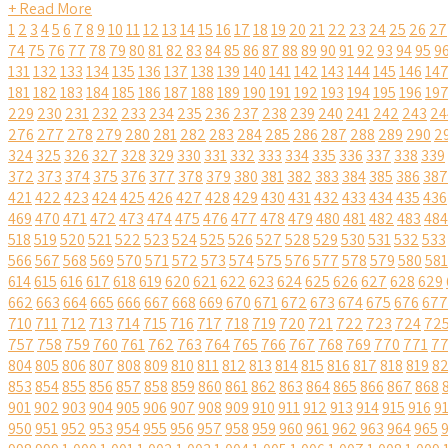
+ Read More
1
2
3
4
5
6
7
8
9
10
11
12
13
14
15
16
17
18
19
20
21
22
23
24
25
26
27
74
75
76
77
78
79
80
81
82
83
84
85
86
87
88
89
90
91
92
93
94
95
9
131
132
133
134
135
136
137
138
139
140
141
142
143
144
145
146
14
181
182
183
184
185
186
187
188
189
190
191
192
193
194
195
196
19
229
230
231
232
233
234
235
236
237
238
239
240
241
242
243
24
276
277
278
279
280
281
282
283
284
285
286
287
288
289
290
2
324
325
326
327
328
329
330
331
332
333
334
335
336
337
338
339
372
373
374
375
376
377
378
379
380
381
382
383
384
385
386
387
421
422
423
424
425
426
427
428
429
430
431
432
433
434
435
436
469
470
471
472
473
474
475
476
477
478
479
480
481
482
483
484
518
519
520
521
522
523
524
525
526
527
528
529
530
531
532
533
566
567
568
569
570
571
572
573
574
575
576
577
578
579
580
581
614
615
616
617
618
619
620
621
622
623
624
625
626
627
628
629
662
663
664
665
666
667
668
669
670
671
672
673
674
675
676
677
710
711
712
713
714
715
716
717
718
719
720
721
722
723
724
72
757
758
759
760
761
762
763
764
765
766
767
768
769
770
771
7
804
805
806
807
808
809
810
811
812
813
814
815
816
817
818
819
8
853
854
855
856
857
858
859
860
861
862
863
864
865
866
867
868
901
902
903
904
905
906
907
908
909
910
911
912
913
914
915
916
9
950
951
952
953
954
955
956
957
958
959
960
961
962
963
964
965