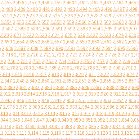
2,455
2,456
2,457
2,458
2,459
2,460
2,461
2,462
2,463
2,464
2,465
7
2,488
2,489
2,490
2,491
2,492
2,493
2,494
2,495
2,496
2,497
2,498
,521
2,522
2,523
2,524
2,525
2,526
2,527
2,528
2,529
2,530
2,531
2,554
2,555
2,556
2,557
2,558
2,559
2,560
2,561
2,562
2,563
2,564
6
2,587
2,588
2,589
2,590
2,591
2,592
2,593
2,594
2,595
2,596
2,597
,620
2,621
2,622
2,623
2,624
2,625
2,626
2,627
2,628
2,629
2,630
2,653
2,654
2,655
2,656
2,657
2,658
2,659
2,660
2,661
2,662
2,663
5
2,686
2,687
2,688
2,689
2,690
2,691
2,692
2,693
2,694
2,695
2,696
7
2,718
2,719
2,720
2,721
2,722
2,723
2,724
2,725
2,726
2,727
2,7
49
2,750
2,751
2,752
2,753
2,754
2,755
2,756
2,757
2,758
2,759
2,7
781
2,782
2,783
2,784
2,785
2,786
2,787
2,788
2,789
2,790
2,791
2,
2,814
2,815
2,816
2,817
2,818
2,819
2,820
2,821
2,822
2,823
2,824
2
2,847
2,848
2,849
2,850
2,851
2,852
2,853
2,854
2,855
2,856
2,857
79
2,880
2,881
2,882
2,883
2,884
2,885
2,886
2,887
2,888
2,889
2,89
2,912
2,913
2,914
2,915
2,916
2,917
2,918
2,919
2,920
2,921
2,922
2
2,945
2,946
2,947
2,948
2,949
2,950
2,951
2,952
2,953
2,954
2,955
7
2,978
2,979
2,980
2,981
2,982
2,983
2,984
2,985
2,986
2,987
2,98
,010
3,011
3,012
3,013
3,014
3,015
3,016
3,017
3,018
3,019
3,020
3,021
,044
3,045
3,046
3,047
3,048
3,049
3,050
3,051
3,052
3,053
3,054
3,0
3,078
3,079
3,080
3,081
3,082
3,083
3,084
3,085
3,086
3,087
3,088
3,
11
3,112
3,113
3,114
3,115
3,116
3,117
3,118
3,119
3,120
3,121
3,122
3,