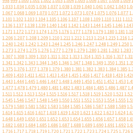
998
999
1,000
1,001
1,002
1,003
1,004
1,005
1,006
1,007
1,008
1,009
1,033
1,034
1,035
1,036
1,037
1,038
1,039
1,040
1,041
1,042
1,043
1,0
1,067
1,068
1,069
1,070
1,071
1,072
1,073
1,074
1,075
1,076
1,077
1
1,101
1,102
1,103
1,104
1,105
1,106
1,107
1,108
1,109
1,110
1,111
1,112
1,136
1,137
1,138
1,139
1,140
1,141
1,142
1,143
1,144
1,145
1,146
1,14
1,171
1,172
1,173
1,174
1,175
1,176
1,177
1,178
1,179
1,180
1,181
1,1
1,206
1,207
1,208
1,209
1,210
1,211
1,212
1,213
1,214
1,215
1,216
1,
1,240
1,241
1,242
1,243
1,244
1,245
1,246
1,247
1,248
1,249
1,250
1
1,273
1,274
1,275
1,276
1,277
1,278
1,279
1,280
1,281
1,282
1,283
1,307
1,308
1,309
1,310
1,311
1,312
1,313
1,314
1,315
1,316
1,317
1,31
1,341
1,342
1,343
1,344
1,345
1,346
1,347
1,348
1,349
1,350
1,351
1,3
1,375
1,376
1,377
1,378
1,379
1,380
1,381
1,382
1,383
1,384
1,385
1,
1,409
1,410
1,411
1,412
1,413
1,414
1,415
1,416
1,417
1,418
1,419
1,42
1,443
1,444
1,445
1,446
1,447
1,448
1,449
1,450
1,451
1,452
1,453
1,4
1,477
1,478
1,479
1,480
1,481
1,482
1,483
1,484
1,485
1,486
1,487
1,
1,511
1,512
1,513
1,514
1,515
1,516
1,517
1,518
1,519
1,520
1,521
1,5
1,545
1,546
1,547
1,548
1,549
1,550
1,551
1,552
1,553
1,554
1,555
1,5
1,579
1,580
1,581
1,582
1,583
1,584
1,585
1,586
1,587
1,588
1,589
1,
1,614
1,615
1,616
1,617
1,618
1,619
1,620
1,621
1,622
1,623
1,624
1,6
1,648
1,649
1,650
1,651
1,652
1,653
1,654
1,655
1,656
1,657
1,658
1,6
1,682
1,683
1,684
1,685
1,686
1,687
1,688
1,689
1,690
1,691
1,692
1,
1,716
1,717
1,718
1,719
1,720
1,721
1,722
1,723
1,724
1,725
1,726