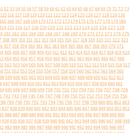
51
52
53
54
55
56
57
58
59
60
61
62
63
64
65
66
67
68
69
70
71
72
73
115
116
117
118
119
120
121
122
123
124
125
126
127
128
129
130
165
166
167
168
169
170
171
172
173
174
175
176
177
178
179
180
214
215
216
217
218
219
220
221
222
223
224
225
226
227
228
60
261
262
263
264
265
266
267
268
269
270
271
272
273
274
275
7
308
309
310
311
312
313
314
315
316
317
318
319
320
321
322
323
56
357
358
359
360
361
362
363
364
365
366
367
368
369
370
371
04
405
406
407
408
409
410
411
412
413
414
415
416
417
418
419
420
53
454
455
456
457
458
459
460
461
462
463
464
465
466
467
468
01
502
503
504
505
506
507
508
509
510
511
512
513
514
515
516
517
50
551
552
553
554
555
556
557
558
559
560
561
562
563
564
565
98
599
600
601
602
603
604
605
606
607
608
609
610
611
612
613
6
647
648
649
650
651
652
653
654
655
656
657
658
659
660
661
94
695
696
697
698
699
700
701
702
703
704
705
706
707
708
709
1
742
743
744
745
746
747
748
749
750
751
752
753
754
755
756
788
789
790
791
792
793
794
795
796
797
798
799
800
801
802
803
6
837
838
839
840
841
842
843
844
845
846
847
848
849
850
851
852
85
886
887
888
889
890
891
892
893
894
895
896
897
898
899
900
3
934
935
936
937
938
939
940
941
942
943
944
945
946
947
948
949
82
983
984
985
986
987
988
989
990
991
992
993
994
995
996
997