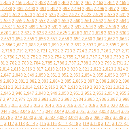
2,455
2,456
2,457
2,458
2,459
2,460
2,461
2,462
2,463
2,464
2,465
7
2,488
2,489
2,490
2,491
2,492
2,493
2,494
2,495
2,496
2,497
2,498
,521
2,522
2,523
2,524
2,525
2,526
2,527
2,528
2,529
2,530
2,531
2,554
2,555
2,556
2,557
2,558
2,559
2,560
2,561
2,562
2,563
2,564
6
2,587
2,588
2,589
2,590
2,591
2,592
2,593
2,594
2,595
2,596
2,597
,620
2,621
2,622
2,623
2,624
2,625
2,626
2,627
2,628
2,629
2,630
2,653
2,654
2,655
2,656
2,657
2,658
2,659
2,660
2,661
2,662
2,663
5
2,686
2,687
2,688
2,689
2,690
2,691
2,692
2,693
2,694
2,695
2,696
7
2,718
2,719
2,720
2,721
2,722
2,723
2,724
2,725
2,726
2,727
2,7
49
2,750
2,751
2,752
2,753
2,754
2,755
2,756
2,757
2,758
2,759
2,7
781
2,782
2,783
2,784
2,785
2,786
2,787
2,788
2,789
2,790
2,791
2,
2,814
2,815
2,816
2,817
2,818
2,819
2,820
2,821
2,822
2,823
2,824
2
2,847
2,848
2,849
2,850
2,851
2,852
2,853
2,854
2,855
2,856
2,857
79
2,880
2,881
2,882
2,883
2,884
2,885
2,886
2,887
2,888
2,889
2,89
2,912
2,913
2,914
2,915
2,916
2,917
2,918
2,919
2,920
2,921
2,922
2
2,945
2,946
2,947
2,948
2,949
2,950
2,951
2,952
2,953
2,954
2,955
7
2,978
2,979
2,980
2,981
2,982
2,983
2,984
2,985
2,986
2,987
2,98
,010
3,011
3,012
3,013
3,014
3,015
3,016
3,017
3,018
3,019
3,020
3,021
,044
3,045
3,046
3,047
3,048
3,049
3,050
3,051
3,052
3,053
3,054
3,0
3,078
3,079
3,080
3,081
3,082
3,083
3,084
3,085
3,086
3,087
3,088
3,
11
3,112
3,113
3,114
3,115
3,116
3,117
3,118
3,119
3,120
3,121
3,122
3,