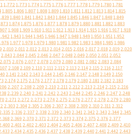
71
1,772
1,773
1,774
1,775
1,776
1,777
1,778
1,779
1,780
1,781
4
1,805
1,806
1,807
1,808
1,809
1,810
1,811
1,812
1,813
1,814
1,815
1,839
1,840
1,841
1,842
1,843
1,844
1,845
1,846
1,847
1,848
1,849
,873
1,874
1,875
1,876
1,877
1,878
1,879
1,880
1,881
1,882
1,883
,907
1,908
1,909
1,910
1,911
1,912
1,913
1,914
1,915
1,916
1,917
1,918
1,942
1,943
1,944
1,945
1,946
1,947
1,948
1,949
1,950
1,951
1,952
1,976
1,977
1,978
1,979
1,980
1,981
1,982
1,983
1,984
1,985
1,986
9
2,010
2,011
2,012
2,013
2,014
2,015
2,016
2,017
2,018
2,019
2,020
2,043
2,044
2,045
2,046
2,047
2,048
2,049
2,050
2,051
2,052
2,075
2,076
2,077
2,078
2,079
2,080
2,081
2,082
2,083
2,084
,107
2,108
2,109
2,110
2,111
2,112
2,113
2,114
2,115
2,116
2,117
140
2,141
2,142
2,143
2,144
2,145
2,146
2,147
2,148
2,149
2,150
73
2,174
2,175
2,176
2,177
2,178
2,179
2,180
2,181
2,182
2,183
206
2,207
2,208
2,209
2,210
2,211
2,212
2,213
2,214
2,215
2,216
238
2,239
2,240
2,241
2,242
2,243
2,244
2,245
2,246
2,247
2,248
70
2,271
2,272
2,273
2,274
2,275
2,276
2,277
2,278
2,279
2,280
02
2,303
2,304
2,305
2,306
2,307
2,308
2,309
2,310
2,311
2,312
2,335
2,336
2,337
2,338
2,339
2,340
2,341
2,342
2,343
2,344
2,345
2,368
2,369
2,370
2,371
2,372
2,373
2,374
2,375
2,376
2,377
2,400
2,401
2,402
2,403
2,404
2,405
2,406
2,407
2,408
2,409
2,410
2,433
2,434
2,435
2,436
2,437
2,438
2,439
2,440
2,441
2,442
2,443