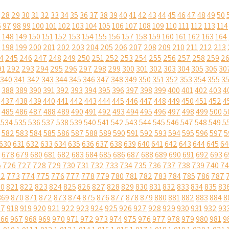
28
29
30
31
32
33
34
35
36
37
38
39
40
41
42
43
44
45
46
47
48
49
50
6
97
98
99
100
101
102
103
104
105
106
107
108
109
110
111
112
113
114
7
148
149
150
151
152
153
154
155
156
157
158
159
160
161
162
163
164
7
198
199
200
201
202
203
204
205
206
207
208
209
210
211
212
213
4
245
246
247
248
249
250
251
252
253
254
255
256
257
258
259
2
91
292
293
294
295
296
297
298
299
300
301
302
303
304
305
306
30
340
341
342
343
344
345
346
347
348
349
350
351
352
353
354
355
3
388
389
390
391
392
393
394
395
396
397
398
399
400
401
402
403
4
437
438
439
440
441
442
443
444
445
446
447
448
449
450
451
452
4
485
486
487
488
489
490
491
492
493
494
495
496
497
498
499
500
5
534
535
536
537
538
539
540
541
542
543
544
545
546
547
548
549
5
582
583
584
585
586
587
588
589
590
591
592
593
594
595
596
597
5
630
631
632
633
634
635
636
637
638
639
640
641
642
643
644
645
64
678
679
680
681
682
683
684
685
686
687
688
689
690
691
692
693
6
5
726
727
728
729
730
731
732
733
734
735
736
737
738
739
740
74
72
773
774
775
776
777
778
779
780
781
782
783
784
785
786
787
20
821
822
823
824
825
826
827
828
829
830
831
832
833
834
835
83
869
870
871
872
873
874
875
876
877
878
879
880
881
882
883
884
8
17
918
919
920
921
922
923
924
925
926
927
928
929
930
931
932
93
966
967
968
969
970
971
972
973
974
975
976
977
978
979
980
981
9