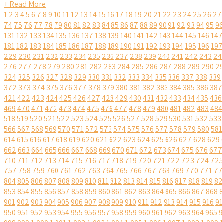
+ Read More
1
2
3
4
5
6
7
8
9
10
11
12
13
14
15
16
17
18
19
20
21
22
23
24
25
26
27
74
75
76
77
78
79
80
81
82
83
84
85
86
87
88
89
90
91
92
93
94
95
9
131
132
133
134
135
136
137
138
139
140
141
142
143
144
145
146
14
181
182
183
184
185
186
187
188
189
190
191
192
193
194
195
196
19
229
230
231
232
233
234
235
236
237
238
239
240
241
242
243
24
276
277
278
279
280
281
282
283
284
285
286
287
288
289
290
2
324
325
326
327
328
329
330
331
332
333
334
335
336
337
338
339
372
373
374
375
376
377
378
379
380
381
382
383
384
385
386
387
421
422
423
424
425
426
427
428
429
430
431
432
433
434
435
436
469
470
471
472
473
474
475
476
477
478
479
480
481
482
483
484
518
519
520
521
522
523
524
525
526
527
528
529
530
531
532
533
566
567
568
569
570
571
572
573
574
575
576
577
578
579
580
581
614
615
616
617
618
619
620
621
622
623
624
625
626
627
628
629
662
663
664
665
666
667
668
669
670
671
672
673
674
675
676
677
710
711
712
713
714
715
716
717
718
719
720
721
722
723
724
72
757
758
759
760
761
762
763
764
765
766
767
768
769
770
771
7
804
805
806
807
808
809
810
811
812
813
814
815
816
817
818
819
8
853
854
855
856
857
858
859
860
861
862
863
864
865
866
867
868
901
902
903
904
905
906
907
908
909
910
911
912
913
914
915
916
9
950
951
952
953
954
955
956
957
958
959
960
961
962
963
964
965