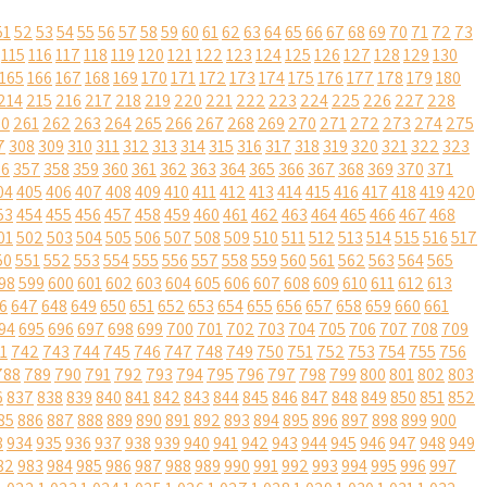
51
52
53
54
55
56
57
58
59
60
61
62
63
64
65
66
67
68
69
70
71
72
73
115
116
117
118
119
120
121
122
123
124
125
126
127
128
129
130
165
166
167
168
169
170
171
172
173
174
175
176
177
178
179
180
214
215
216
217
218
219
220
221
222
223
224
225
226
227
228
60
261
262
263
264
265
266
267
268
269
270
271
272
273
274
275
7
308
309
310
311
312
313
314
315
316
317
318
319
320
321
322
323
56
357
358
359
360
361
362
363
364
365
366
367
368
369
370
371
04
405
406
407
408
409
410
411
412
413
414
415
416
417
418
419
420
53
454
455
456
457
458
459
460
461
462
463
464
465
466
467
468
01
502
503
504
505
506
507
508
509
510
511
512
513
514
515
516
517
50
551
552
553
554
555
556
557
558
559
560
561
562
563
564
565
98
599
600
601
602
603
604
605
606
607
608
609
610
611
612
613
6
647
648
649
650
651
652
653
654
655
656
657
658
659
660
661
94
695
696
697
698
699
700
701
702
703
704
705
706
707
708
709
1
742
743
744
745
746
747
748
749
750
751
752
753
754
755
756
788
789
790
791
792
793
794
795
796
797
798
799
800
801
802
803
6
837
838
839
840
841
842
843
844
845
846
847
848
849
850
851
852
85
886
887
888
889
890
891
892
893
894
895
896
897
898
899
900
3
934
935
936
937
938
939
940
941
942
943
944
945
946
947
948
949
82
983
984
985
986
987
988
989
990
991
992
993
994
995
996
997