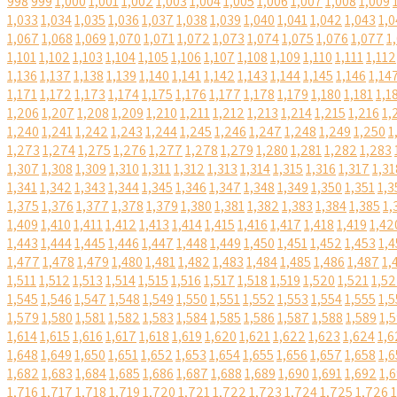
998
999
1,000
1,001
1,002
1,003
1,004
1,005
1,006
1,007
1,008
1,009
1,033
1,034
1,035
1,036
1,037
1,038
1,039
1,040
1,041
1,042
1,043
1,0
1,067
1,068
1,069
1,070
1,071
1,072
1,073
1,074
1,075
1,076
1,077
1
1,101
1,102
1,103
1,104
1,105
1,106
1,107
1,108
1,109
1,110
1,111
1,112
1,136
1,137
1,138
1,139
1,140
1,141
1,142
1,143
1,144
1,145
1,146
1,14
1,171
1,172
1,173
1,174
1,175
1,176
1,177
1,178
1,179
1,180
1,181
1,1
1,206
1,207
1,208
1,209
1,210
1,211
1,212
1,213
1,214
1,215
1,216
1,
1,240
1,241
1,242
1,243
1,244
1,245
1,246
1,247
1,248
1,249
1,250
1
1,273
1,274
1,275
1,276
1,277
1,278
1,279
1,280
1,281
1,282
1,283
1,307
1,308
1,309
1,310
1,311
1,312
1,313
1,314
1,315
1,316
1,317
1,31
1,341
1,342
1,343
1,344
1,345
1,346
1,347
1,348
1,349
1,350
1,351
1,3
1,375
1,376
1,377
1,378
1,379
1,380
1,381
1,382
1,383
1,384
1,385
1,
1,409
1,410
1,411
1,412
1,413
1,414
1,415
1,416
1,417
1,418
1,419
1,42
1,443
1,444
1,445
1,446
1,447
1,448
1,449
1,450
1,451
1,452
1,453
1,4
1,477
1,478
1,479
1,480
1,481
1,482
1,483
1,484
1,485
1,486
1,487
1,
1,511
1,512
1,513
1,514
1,515
1,516
1,517
1,518
1,519
1,520
1,521
1,5
1,545
1,546
1,547
1,548
1,549
1,550
1,551
1,552
1,553
1,554
1,555
1,5
1,579
1,580
1,581
1,582
1,583
1,584
1,585
1,586
1,587
1,588
1,589
1,
1,614
1,615
1,616
1,617
1,618
1,619
1,620
1,621
1,622
1,623
1,624
1,6
1,648
1,649
1,650
1,651
1,652
1,653
1,654
1,655
1,656
1,657
1,658
1,6
1,682
1,683
1,684
1,685
1,686
1,687
1,688
1,689
1,690
1,691
1,692
1,
1,716
1,717
1,718
1,719
1,720
1,721
1,722
1,723
1,724
1,725
1,726