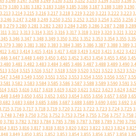
45
3,146
3,147
3,148
3,149
3,150
3,151
3,152
3,153
3,154
3,155
3,156
3
,179
3,180
3,181
3,182
3,183
3,184
3,185
3,186
3,187
3,188
3,189
3,190
3,213
3,214
3,215
3,216
3,217
3,218
3,219
3,220
3,221
3,222
3,223
3
3,246
3,247
3,248
3,249
3,250
3,251
3,252
3,253
3,254
3,255
3,256
8
3,279
3,280
3,281
3,282
3,283
3,284
3,285
3,286
3,287
3,288
3,28
,311
3,312
3,313
3,314
3,315
3,316
3,317
3,318
3,319
3,320
3,321
3,32
,345
3,346
3,347
3,348
3,349
3,350
3,351
3,352
3,353
3,354
3,355
3,3
3,379
3,380
3,381
3,382
3,383
3,384
3,385
3,386
3,387
3,388
3,389
3,
,412
3,413
3,414
3,415
3,416
3,417
3,418
3,419
3,420
3,421
3,422
3,42
,446
3,447
3,448
3,449
3,450
3,451
3,452
3,453
3,454
3,455
3,456
3,4
3,480
3,481
3,482
3,483
3,484
3,485
3,486
3,487
3,488
3,489
3,490
3,
,513
3,514
3,515
3,516
3,517
3,518
3,519
3,520
3,521
3,522
3,523
3,52
,547
3,548
3,549
3,550
3,551
3,552
3,553
3,554
3,555
3,556
3,557
3,5
3,581
3,582
3,583
3,584
3,585
3,586
3,587
3,588
3,589
3,590
3,591
3,
614
3,615
3,616
3,617
3,618
3,619
3,620
3,621
3,622
3,623
3,624
3,62
,648
3,649
3,650
3,651
3,652
3,653
3,654
3,655
3,656
3,657
3,658
3,6
3,682
3,683
3,684
3,685
3,686
3,687
3,688
3,689
3,690
3,691
3,692
3,
3,715
3,716
3,717
3,718
3,719
3,720
3,721
3,722
3,723
3,724
3,725
3
3,748
3,749
3,750
3,751
3,752
3,753
3,754
3,755
3,756
3,757
3,758
80
3,781
3,782
3,783
3,784
3,785
3,786
3,787
3,788
3,789
3,790
3,791
814
3,815
3,816
3,817
3,818
3,819
3,820
3,821
3,822
3,823
3,824
3,82
,848
3,849
3,850
3,851
3,852
3,853
3,854
3,855
3,856
3,857
3,858
3,8