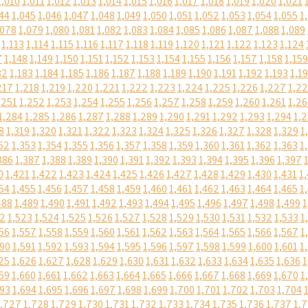
1,010
1,011
1,012
1,013
1,014
1,015
1,016
1,017
1,018
1,019
1,020
1,021
44
1,045
1,046
1,047
1,048
1,049
1,050
1,051
1,052
1,053
1,054
1,055
1
,078
1,079
1,080
1,081
1,082
1,083
1,084
1,085
1,086
1,087
1,088
1,089
1,113
1,114
1,115
1,116
1,117
1,118
1,119
1,120
1,121
1,122
1,123
1,124
7
1,148
1,149
1,150
1,151
1,152
1,153
1,154
1,155
1,156
1,157
1,158
1,159
82
1,183
1,184
1,185
1,186
1,187
1,188
1,189
1,190
1,191
1,192
1,193
1,1
217
1,218
1,219
1,220
1,221
1,222
1,223
1,224
1,225
1,226
1,227
1,2
,251
1,252
1,253
1,254
1,255
1,256
1,257
1,258
1,259
1,260
1,261
1,2
1,284
1,285
1,286
1,287
1,288
1,289
1,290
1,291
1,292
1,293
1,294
1,
8
1,319
1,320
1,321
1,322
1,323
1,324
1,325
1,326
1,327
1,328
1,329
1
52
1,353
1,354
1,355
1,356
1,357
1,358
1,359
1,360
1,361
1,362
1,363
1
386
1,387
1,388
1,389
1,390
1,391
1,392
1,393
1,394
1,395
1,396
1,397
0
1,421
1,422
1,423
1,424
1,425
1,426
1,427
1,428
1,429
1,430
1,431
1
54
1,455
1,456
1,457
1,458
1,459
1,460
1,461
1,462
1,463
1,464
1,465
1
488
1,489
1,490
1,491
1,492
1,493
1,494
1,495
1,496
1,497
1,498
1,499
1
22
1,523
1,524
1,525
1,526
1,527
1,528
1,529
1,530
1,531
1,532
1,533
1
56
1,557
1,558
1,559
1,560
1,561
1,562
1,563
1,564
1,565
1,566
1,567
1
590
1,591
1,592
1,593
1,594
1,595
1,596
1,597
1,598
1,599
1,600
1,601
1
25
1,626
1,627
1,628
1,629
1,630
1,631
1,632
1,633
1,634
1,635
1,636
1
59
1,660
1,661
1,662
1,663
1,664
1,665
1,666
1,667
1,668
1,669
1,670
1
693
1,694
1,695
1,696
1,697
1,698
1,699
1,700
1,701
1,702
1,703
1,704
1,727
1,728
1,729
1,730
1,731
1,732
1,733
1,734
1,735
1,736
1,737
1,