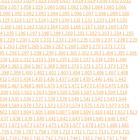
1,022
1,023
1,024
1,025
1,026
1,027
1,028
1,029
1,030
1,031
1,032
,056
1,057
1,058
1,059
1,060
1,061
1,062
1,063
1,064
1,065
1,066
1,090
1,091
1,092
1,093
1,094
1,095
1,096
1,097
1,098
1,099
1,100
1,125
1,126
1,127
1,128
1,129
1,130
1,131
1,132
1,133
1,134
1,135
1,160
1,161
1,162
1,163
1,164
1,165
1,166
1,167
1,168
1,169
1,170
94
1,195
1,196
1,197
1,198
1,199
1,200
1,201
1,202
1,203
1,204
1,205
28
1,229
1,230
1,231
1,232
1,233
1,234
1,235
1,236
1,237
1,238
1,239
62
1,263
1,264
1,265
1,266
1,267
1,268
1,269
1,270
1,271
1,272
295
1,296
1,297
1,298
1,299
1,300
1,301
1,302
1,303
1,304
1,305
1,306
,330
1,331
1,332
1,333
1,334
1,335
1,336
1,337
1,338
1,339
1,340
,364
1,365
1,366
1,367
1,368
1,369
1,370
1,371
1,372
1,373
1,374
1,398
1,399
1,400
1,401
1,402
1,403
1,404
1,405
1,406
1,407
1,408
,432
1,433
1,434
1,435
1,436
1,437
1,438
1,439
1,440
1,441
1,442
,466
1,467
1,468
1,469
1,470
1,471
1,472
1,473
1,474
1,475
1,476
,500
1,501
1,502
1,503
1,504
1,505
1,506
1,507
1,508
1,509
1,510
,534
1,535
1,536
1,537
1,538
1,539
1,540
1,541
1,542
1,543
1,544
,568
1,569
1,570
1,571
1,572
1,573
1,574
1,575
1,576
1,577
1,578
,602
1,603
1,604
1,605
1,606
1,607
1,608
1,609
1,610
1,611
1,612
1,613
,637
1,638
1,639
1,640
1,641
1,642
1,643
1,644
1,645
1,646
1,647
,671
1,672
1,673
1,674
1,675
1,676
1,677
1,678
1,679
1,680
1,681
1,705
1,706
1,707
1,708
1,709
1,710
1,711
1,712
1,713
1,714
1,715
738
1,739
1,740
1,741
1,742
1,743
1,744
1,745
1,746
1,747
1,748