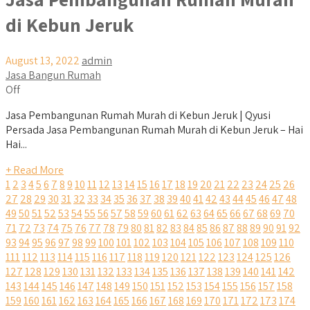
di Kebun Jeruk
August 13, 2022
admin
Jasa Bangun Rumah
Off
Jasa Pembangunan Rumah Murah di Kebun Jeruk | Qyusi
Persada Jasa Pembangunan Rumah Murah di Kebun Jeruk – Hai
Hai...
+ Read More
1
2
3
4
5
6
7
8
9
10
11
12
13
14
15
16
17
18
19
20
21
22
23
24
25
26
27
28
29
30
31
32
33
34
35
36
37
38
39
40
41
42
43
44
45
46
47
48
49
50
51
52
53
54
55
56
57
58
59
60
61
62
63
64
65
66
67
68
69
70
71
72
73
74
75
76
77
78
79
80
81
82
83
84
85
86
87
88
89
90
91
92
93
94
95
96
97
98
99
100
101
102
103
104
105
106
107
108
109
110
111
112
113
114
115
116
117
118
119
120
121
122
123
124
125
126
127
128
129
130
131
132
133
134
135
136
137
138
139
140
141
142
143
144
145
146
147
148
149
150
151
152
153
154
155
156
157
158
159
160
161
162
163
164
165
166
167
168
169
170
171
172
173
174