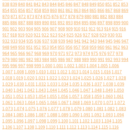
838
839
840
841
842
843
844
845
846
847
848
849
850
851
852
853
854
855
856
857
858
859
860
861
862
863
864
865
866
867
868
869
870
871
872
873
874
875
876
877
878
879
880
881
882
883
884
885
886
887
888
889
890
891
892
893
894
895
896
897
898
899
900
901
902
903
904
905
906
907
908
909
910
911
912
913
914
915
916
917
918
919
920
921
922
923
924
925
926
927
928
929
930
931
932
933
934
935
936
937
938
939
940
941
942
943
944
945
946
947
948
949
950
951
952
953
954
955
956
957
958
959
960
961
962
963
964
965
966
967
968
969
970
971
972
973
974
975
976
977
978
979
980
981
982
983
984
985
986
987
988
989
990
991
992
993
994
995
996
997
998
999
1,000
1,001
1,002
1,003
1,004
1,005
1,006
1,007
1,008
1,009
1,010
1,011
1,012
1,013
1,014
1,015
1,016
1,017
1,018
1,019
1,020
1,021
1,022
1,023
1,024
1,025
1,026
1,027
1,028
1,029
1,030
1,031
1,032
1,033
1,034
1,035
1,036
1,037
1,038
1,039
1,040
1,041
1,042
1,043
1,044
1,045
1,046
1,047
1,048
1,049
1,050
1,051
1,052
1,053
1,054
1,055
1,056
1,057
1,058
1,059
1,060
1,061
1,062
1,063
1,064
1,065
1,066
1,067
1,068
1,069
1,070
1,071
1,072
1,073
1,074
1,075
1,076
1,077
1,078
1,079
1,080
1,081
1,082
1,083
1,084
1,085
1,086
1,087
1,088
1,089
1,090
1,091
1,092
1,093
1,094
1,095
1,096
1,097
1,098
1,099
1,100
1,101
1,102
1,103
1,104
1,105
1,106
1,107
1,108
1,109
1,110
1,111
1,112
1,113
1,114
1,115
1,116