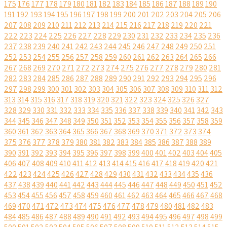
175
176
177
178
179
180
181
182
183
184
185
186
187
188
189
190
191
192
193
194
195
196
197
198
199
200
201
202
203
204
205
206
207
208
209
210
211
212
213
214
215
216
217
218
219
220
221
222
223
224
225
226
227
228
229
230
231
232
233
234
235
236
237
238
239
240
241
242
243
244
245
246
247
248
249
250
251
252
253
254
255
256
257
258
259
260
261
262
263
264
265
266
267
268
269
270
271
272
273
274
275
276
277
278
279
280
281
282
283
284
285
286
287
288
289
290
291
292
293
294
295
296
297
298
299
300
301
302
303
304
305
306
307
308
309
310
311
312
313
314
315
316
317
318
319
320
321
322
323
324
325
326
327
328
329
330
331
332
333
334
335
336
337
338
339
340
341
342
343
344
345
346
347
348
349
350
351
352
353
354
355
356
357
358
359
360
361
362
363
364
365
366
367
368
369
370
371
372
373
374
375
376
377
378
379
380
381
382
383
384
385
386
387
388
389
390
391
392
393
394
395
396
397
398
399
400
401
402
403
404
405
406
407
408
409
410
411
412
413
414
415
416
417
418
419
420
421
422
423
424
425
426
427
428
429
430
431
432
433
434
435
436
437
438
439
440
441
442
443
444
445
446
447
448
449
450
451
452
453
454
455
456
457
458
459
460
461
462
463
464
465
466
467
468
469
470
471
472
473
474
475
476
477
478
479
480
481
482
483
484
485
486
487
488
489
490
491
492
493
494
495
496
497
498
499