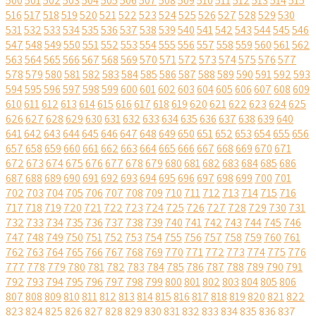
500
501
502
503
504
505
506
507
508
509
510
511
512
513
514
515
516
517
518
519
520
521
522
523
524
525
526
527
528
529
530
531
532
533
534
535
536
537
538
539
540
541
542
543
544
545
546
547
548
549
550
551
552
553
554
555
556
557
558
559
560
561
562
563
564
565
566
567
568
569
570
571
572
573
574
575
576
577
578
579
580
581
582
583
584
585
586
587
588
589
590
591
592
593
594
595
596
597
598
599
600
601
602
603
604
605
606
607
608
609
610
611
612
613
614
615
616
617
618
619
620
621
622
623
624
625
626
627
628
629
630
631
632
633
634
635
636
637
638
639
640
641
642
643
644
645
646
647
648
649
650
651
652
653
654
655
656
657
658
659
660
661
662
663
664
665
666
667
668
669
670
671
672
673
674
675
676
677
678
679
680
681
682
683
684
685
686
687
688
689
690
691
692
693
694
695
696
697
698
699
700
701
702
703
704
705
706
707
708
709
710
711
712
713
714
715
716
717
718
719
720
721
722
723
724
725
726
727
728
729
730
731
732
733
734
735
736
737
738
739
740
741
742
743
744
745
746
747
748
749
750
751
752
753
754
755
756
757
758
759
760
761
762
763
764
765
766
767
768
769
770
771
772
773
774
775
776
777
778
779
780
781
782
783
784
785
786
787
788
789
790
791
792
793
794
795
796
797
798
799
800
801
802
803
804
805
806
807
808
809
810
811
812
813
814
815
816
817
818
819
820
821
822
823
824
825
826
827
828
829
830
831
832
833
834
835
836
837