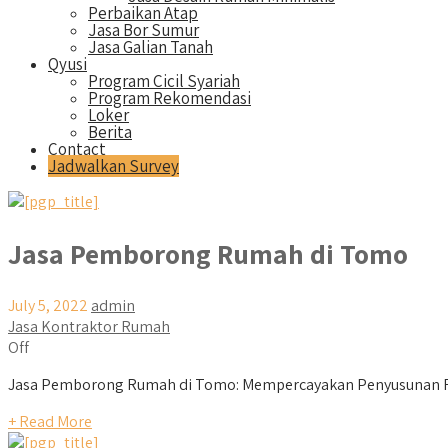
Perbaikan Atap
Jasa Bor Sumur
Jasa Galian Tanah
Qyusi
Program Cicil Syariah
Program Rekomendasi
Loker
Berita
Contact
Jadwalkan Survey
Jasa Pemborong Rumah di Tomo
July 5, 2022
admin
Jasa Kontraktor Rumah
Off
Jasa Pemborong Rumah di Tomo: Mempercayakan Penyusunan Ru
+ Read More