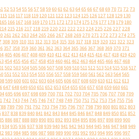
51
52
53
54
55
56
57
58
59
60
61
62
63
64
65
66
67
68
69
70
71
72
73
115
116
117
118
119
120
121
122
123
124
125
126
127
128
129
130
165
166
167
168
169
170
171
172
173
174
175
176
177
178
179
180
214
215
216
217
218
219
220
221
222
223
224
225
226
227
228
60
261
262
263
264
265
266
267
268
269
270
271
272
273
274
275
7
308
309
310
311
312
313
314
315
316
317
318
319
320
321
322
323
56
357
358
359
360
361
362
363
364
365
366
367
368
369
370
371
04
405
406
407
408
409
410
411
412
413
414
415
416
417
418
419
420
53
454
455
456
457
458
459
460
461
462
463
464
465
466
467
468
01
502
503
504
505
506
507
508
509
510
511
512
513
514
515
516
517
50
551
552
553
554
555
556
557
558
559
560
561
562
563
564
565
98
599
600
601
602
603
604
605
606
607
608
609
610
611
612
613
6
647
648
649
650
651
652
653
654
655
656
657
658
659
660
661
94
695
696
697
698
699
700
701
702
703
704
705
706
707
708
709
1
742
743
744
745
746
747
748
749
750
751
752
753
754
755
756
788
789
790
791
792
793
794
795
796
797
798
799
800
801
802
803
6
837
838
839
840
841
842
843
844
845
846
847
848
849
850
851
852
85
886
887
888
889
890
891
892
893
894
895
896
897
898
899
900
3
934
935
936
937
938
939
940
941
942
943
944
945
946
947
948
949
82
983
984
985
986
987
988
989
990
991
992
993
994
995
996
997