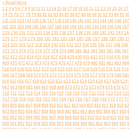
+ Read More
1
2
3
4
5
6
7
8
9
10
11
12
13
14
15
16
17
18
19
20
21
22
23
24
25
26
27
74
75
76
77
78
79
80
81
82
83
84
85
86
87
88
89
90
91
92
93
94
95
9
131
132
133
134
135
136
137
138
139
140
141
142
143
144
145
146
14
181
182
183
184
185
186
187
188
189
190
191
192
193
194
195
196
19
229
230
231
232
233
234
235
236
237
238
239
240
241
242
243
24
276
277
278
279
280
281
282
283
284
285
286
287
288
289
290
2
324
325
326
327
328
329
330
331
332
333
334
335
336
337
338
339
372
373
374
375
376
377
378
379
380
381
382
383
384
385
386
387
421
422
423
424
425
426
427
428
429
430
431
432
433
434
435
436
469
470
471
472
473
474
475
476
477
478
479
480
481
482
483
484
518
519
520
521
522
523
524
525
526
527
528
529
530
531
532
533
566
567
568
569
570
571
572
573
574
575
576
577
578
579
580
581
614
615
616
617
618
619
620
621
622
623
624
625
626
627
628
629
662
663
664
665
666
667
668
669
670
671
672
673
674
675
676
677
710
711
712
713
714
715
716
717
718
719
720
721
722
723
724
72
757
758
759
760
761
762
763
764
765
766
767
768
769
770
771
7
804
805
806
807
808
809
810
811
812
813
814
815
816
817
818
819
8
853
854
855
856
857
858
859
860
861
862
863
864
865
866
867
868
901
902
903
904
905
906
907
908
909
910
911
912
913
914
915
916
9
950
951
952
953
954
955
956
957
958
959
960
961
962
963
964
965