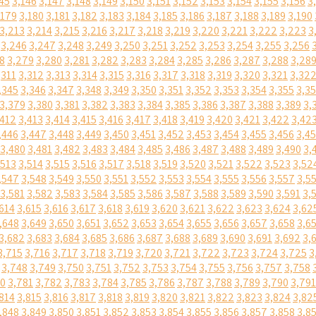
45
3,146
3,147
3,148
3,149
3,150
3,151
3,152
3,153
3,154
3,155
3,156
3
,179
3,180
3,181
3,182
3,183
3,184
3,185
3,186
3,187
3,188
3,189
3,190
3,213
3,214
3,215
3,216
3,217
3,218
3,219
3,220
3,221
3,222
3,223
3
3,246
3,247
3,248
3,249
3,250
3,251
3,252
3,253
3,254
3,255
3,256
8
3,279
3,280
3,281
3,282
3,283
3,284
3,285
3,286
3,287
3,288
3,28
,311
3,312
3,313
3,314
3,315
3,316
3,317
3,318
3,319
3,320
3,321
3,32
,345
3,346
3,347
3,348
3,349
3,350
3,351
3,352
3,353
3,354
3,355
3,3
3,379
3,380
3,381
3,382
3,383
3,384
3,385
3,386
3,387
3,388
3,389
3,
,412
3,413
3,414
3,415
3,416
3,417
3,418
3,419
3,420
3,421
3,422
3,42
,446
3,447
3,448
3,449
3,450
3,451
3,452
3,453
3,454
3,455
3,456
3,4
3,480
3,481
3,482
3,483
3,484
3,485
3,486
3,487
3,488
3,489
3,490
3,
,513
3,514
3,515
3,516
3,517
3,518
3,519
3,520
3,521
3,522
3,523
3,52
,547
3,548
3,549
3,550
3,551
3,552
3,553
3,554
3,555
3,556
3,557
3,5
3,581
3,582
3,583
3,584
3,585
3,586
3,587
3,588
3,589
3,590
3,591
3,
614
3,615
3,616
3,617
3,618
3,619
3,620
3,621
3,622
3,623
3,624
3,62
,648
3,649
3,650
3,651
3,652
3,653
3,654
3,655
3,656
3,657
3,658
3,6
3,682
3,683
3,684
3,685
3,686
3,687
3,688
3,689
3,690
3,691
3,692
3,
3,715
3,716
3,717
3,718
3,719
3,720
3,721
3,722
3,723
3,724
3,725
3
3,748
3,749
3,750
3,751
3,752
3,753
3,754
3,755
3,756
3,757
3,758
80
3,781
3,782
3,783
3,784
3,785
3,786
3,787
3,788
3,789
3,790
3,791
814
3,815
3,816
3,817
3,818
3,819
3,820
3,821
3,822
3,823
3,824
3,82
,848
3,849
3,850
3,851
3,852
3,853
3,854
3,855
3,856
3,857
3,858
3,8