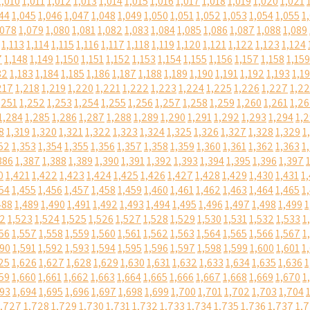
1,010
1,011
1,012
1,013
1,014
1,015
1,016
1,017
1,018
1,019
1,020
1,021
44
1,045
1,046
1,047
1,048
1,049
1,050
1,051
1,052
1,053
1,054
1,055
1
,078
1,079
1,080
1,081
1,082
1,083
1,084
1,085
1,086
1,087
1,088
1,089
1,113
1,114
1,115
1,116
1,117
1,118
1,119
1,120
1,121
1,122
1,123
1,124
7
1,148
1,149
1,150
1,151
1,152
1,153
1,154
1,155
1,156
1,157
1,158
1,159
82
1,183
1,184
1,185
1,186
1,187
1,188
1,189
1,190
1,191
1,192
1,193
1,1
217
1,218
1,219
1,220
1,221
1,222
1,223
1,224
1,225
1,226
1,227
1,2
,251
1,252
1,253
1,254
1,255
1,256
1,257
1,258
1,259
1,260
1,261
1,2
1,284
1,285
1,286
1,287
1,288
1,289
1,290
1,291
1,292
1,293
1,294
1,
8
1,319
1,320
1,321
1,322
1,323
1,324
1,325
1,326
1,327
1,328
1,329
1
52
1,353
1,354
1,355
1,356
1,357
1,358
1,359
1,360
1,361
1,362
1,363
1
386
1,387
1,388
1,389
1,390
1,391
1,392
1,393
1,394
1,395
1,396
1,397
0
1,421
1,422
1,423
1,424
1,425
1,426
1,427
1,428
1,429
1,430
1,431
1
54
1,455
1,456
1,457
1,458
1,459
1,460
1,461
1,462
1,463
1,464
1,465
1
488
1,489
1,490
1,491
1,492
1,493
1,494
1,495
1,496
1,497
1,498
1,499
1
22
1,523
1,524
1,525
1,526
1,527
1,528
1,529
1,530
1,531
1,532
1,533
1
56
1,557
1,558
1,559
1,560
1,561
1,562
1,563
1,564
1,565
1,566
1,567
1
590
1,591
1,592
1,593
1,594
1,595
1,596
1,597
1,598
1,599
1,600
1,601
1
25
1,626
1,627
1,628
1,629
1,630
1,631
1,632
1,633
1,634
1,635
1,636
1
59
1,660
1,661
1,662
1,663
1,664
1,665
1,666
1,667
1,668
1,669
1,670
1
693
1,694
1,695
1,696
1,697
1,698
1,699
1,700
1,701
1,702
1,703
1,704
1,727
1,728
1,729
1,730
1,731
1,732
1,733
1,734
1,735
1,736
1,737
1,