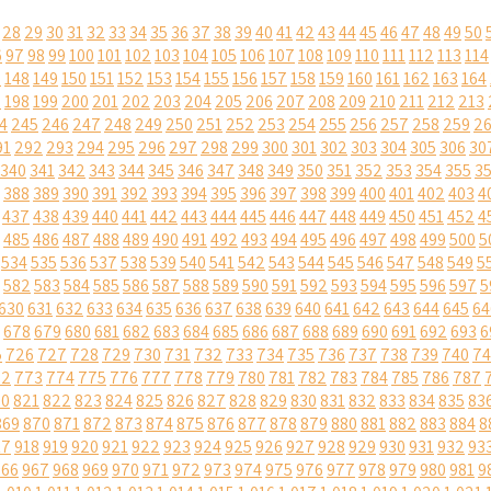
28
29
30
31
32
33
34
35
36
37
38
39
40
41
42
43
44
45
46
47
48
49
50
6
97
98
99
100
101
102
103
104
105
106
107
108
109
110
111
112
113
114
7
148
149
150
151
152
153
154
155
156
157
158
159
160
161
162
163
164
7
198
199
200
201
202
203
204
205
206
207
208
209
210
211
212
213
4
245
246
247
248
249
250
251
252
253
254
255
256
257
258
259
2
91
292
293
294
295
296
297
298
299
300
301
302
303
304
305
306
30
340
341
342
343
344
345
346
347
348
349
350
351
352
353
354
355
3
388
389
390
391
392
393
394
395
396
397
398
399
400
401
402
403
4
437
438
439
440
441
442
443
444
445
446
447
448
449
450
451
452
4
485
486
487
488
489
490
491
492
493
494
495
496
497
498
499
500
5
534
535
536
537
538
539
540
541
542
543
544
545
546
547
548
549
5
582
583
584
585
586
587
588
589
590
591
592
593
594
595
596
597
5
630
631
632
633
634
635
636
637
638
639
640
641
642
643
644
645
64
678
679
680
681
682
683
684
685
686
687
688
689
690
691
692
693
6
5
726
727
728
729
730
731
732
733
734
735
736
737
738
739
740
74
72
773
774
775
776
777
778
779
780
781
782
783
784
785
786
787
20
821
822
823
824
825
826
827
828
829
830
831
832
833
834
835
83
869
870
871
872
873
874
875
876
877
878
879
880
881
882
883
884
8
17
918
919
920
921
922
923
924
925
926
927
928
929
930
931
932
93
966
967
968
969
970
971
972
973
974
975
976
977
978
979
980
981
9