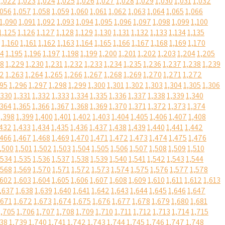
1,022
1,023
1,024
1,025
1,026
1,027
1,028
1,029
1,030
1,031
1,032
,056
1,057
1,058
1,059
1,060
1,061
1,062
1,063
1,064
1,065
1,066
1,090
1,091
1,092
1,093
1,094
1,095
1,096
1,097
1,098
1,099
1,100
1,125
1,126
1,127
1,128
1,129
1,130
1,131
1,132
1,133
1,134
1,135
1,160
1,161
1,162
1,163
1,164
1,165
1,166
1,167
1,168
1,169
1,170
94
1,195
1,196
1,197
1,198
1,199
1,200
1,201
1,202
1,203
1,204
1,205
28
1,229
1,230
1,231
1,232
1,233
1,234
1,235
1,236
1,237
1,238
1,239
62
1,263
1,264
1,265
1,266
1,267
1,268
1,269
1,270
1,271
1,272
295
1,296
1,297
1,298
1,299
1,300
1,301
1,302
1,303
1,304
1,305
1,306
,330
1,331
1,332
1,333
1,334
1,335
1,336
1,337
1,338
1,339
1,340
,364
1,365
1,366
1,367
1,368
1,369
1,370
1,371
1,372
1,373
1,374
1,398
1,399
1,400
1,401
1,402
1,403
1,404
1,405
1,406
1,407
1,408
,432
1,433
1,434
1,435
1,436
1,437
1,438
1,439
1,440
1,441
1,442
,466
1,467
1,468
1,469
1,470
1,471
1,472
1,473
1,474
1,475
1,476
,500
1,501
1,502
1,503
1,504
1,505
1,506
1,507
1,508
1,509
1,510
,534
1,535
1,536
1,537
1,538
1,539
1,540
1,541
1,542
1,543
1,544
,568
1,569
1,570
1,571
1,572
1,573
1,574
1,575
1,576
1,577
1,578
,602
1,603
1,604
1,605
1,606
1,607
1,608
1,609
1,610
1,611
1,612
1,613
,637
1,638
1,639
1,640
1,641
1,642
1,643
1,644
1,645
1,646
1,647
,671
1,672
1,673
1,674
1,675
1,676
1,677
1,678
1,679
1,680
1,681
1,705
1,706
1,707
1,708
1,709
1,710
1,711
1,712
1,713
1,714
1,715
738
1,739
1,740
1,741
1,742
1,743
1,744
1,745
1,746
1,747
1,748