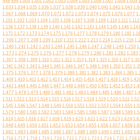
998
999
1,000
1,001
1,002
1,003
1,004
1,005
1,006
1,007
1,008
1,009
1,033
1,034
1,035
1,036
1,037
1,038
1,039
1,040
1,041
1,042
1,043
1,0
1,067
1,068
1,069
1,070
1,071
1,072
1,073
1,074
1,075
1,076
1,077
1
1,101
1,102
1,103
1,104
1,105
1,106
1,107
1,108
1,109
1,110
1,111
1,112
1,136
1,137
1,138
1,139
1,140
1,141
1,142
1,143
1,144
1,145
1,146
1,14
1,171
1,172
1,173
1,174
1,175
1,176
1,177
1,178
1,179
1,180
1,181
1,1
1,206
1,207
1,208
1,209
1,210
1,211
1,212
1,213
1,214
1,215
1,216
1,
1,240
1,241
1,242
1,243
1,244
1,245
1,246
1,247
1,248
1,249
1,250
1
1,273
1,274
1,275
1,276
1,277
1,278
1,279
1,280
1,281
1,282
1,283
1,307
1,308
1,309
1,310
1,311
1,312
1,313
1,314
1,315
1,316
1,317
1,31
1,341
1,342
1,343
1,344
1,345
1,346
1,347
1,348
1,349
1,350
1,351
1,3
1,375
1,376
1,377
1,378
1,379
1,380
1,381
1,382
1,383
1,384
1,385
1,
1,409
1,410
1,411
1,412
1,413
1,414
1,415
1,416
1,417
1,418
1,419
1,42
1,443
1,444
1,445
1,446
1,447
1,448
1,449
1,450
1,451
1,452
1,453
1,4
1,477
1,478
1,479
1,480
1,481
1,482
1,483
1,484
1,485
1,486
1,487
1,
1,511
1,512
1,513
1,514
1,515
1,516
1,517
1,518
1,519
1,520
1,521
1,5
1,545
1,546
1,547
1,548
1,549
1,550
1,551
1,552
1,553
1,554
1,555
1,5
1,579
1,580
1,581
1,582
1,583
1,584
1,585
1,586
1,587
1,588
1,589
1,
1,614
1,615
1,616
1,617
1,618
1,619
1,620
1,621
1,622
1,623
1,624
1,6
1,648
1,649
1,650
1,651
1,652
1,653
1,654
1,655
1,656
1,657
1,658
1,6
1,682
1,683
1,684
1,685
1,686
1,687
1,688
1,689
1,690
1,691
1,692
1,
1,716
1,717
1,718
1,719
1,720
1,721
1,722
1,723
1,724
1,725
1,726