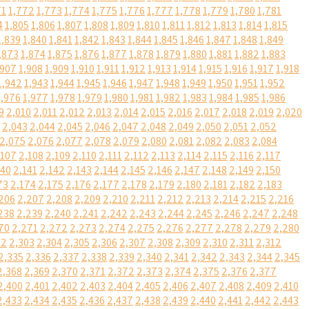
71
1,772
1,773
1,774
1,775
1,776
1,777
1,778
1,779
1,780
1,781
4
1,805
1,806
1,807
1,808
1,809
1,810
1,811
1,812
1,813
1,814
1,815
1,839
1,840
1,841
1,842
1,843
1,844
1,845
1,846
1,847
1,848
1,849
,873
1,874
1,875
1,876
1,877
1,878
1,879
1,880
1,881
1,882
1,883
,907
1,908
1,909
1,910
1,911
1,912
1,913
1,914
1,915
1,916
1,917
1,918
1,942
1,943
1,944
1,945
1,946
1,947
1,948
1,949
1,950
1,951
1,952
1,976
1,977
1,978
1,979
1,980
1,981
1,982
1,983
1,984
1,985
1,986
9
2,010
2,011
2,012
2,013
2,014
2,015
2,016
2,017
2,018
2,019
2,020
2,043
2,044
2,045
2,046
2,047
2,048
2,049
2,050
2,051
2,052
2,075
2,076
2,077
2,078
2,079
2,080
2,081
2,082
2,083
2,084
,107
2,108
2,109
2,110
2,111
2,112
2,113
2,114
2,115
2,116
2,117
140
2,141
2,142
2,143
2,144
2,145
2,146
2,147
2,148
2,149
2,150
73
2,174
2,175
2,176
2,177
2,178
2,179
2,180
2,181
2,182
2,183
206
2,207
2,208
2,209
2,210
2,211
2,212
2,213
2,214
2,215
2,216
238
2,239
2,240
2,241
2,242
2,243
2,244
2,245
2,246
2,247
2,248
70
2,271
2,272
2,273
2,274
2,275
2,276
2,277
2,278
2,279
2,280
02
2,303
2,304
2,305
2,306
2,307
2,308
2,309
2,310
2,311
2,312
2,335
2,336
2,337
2,338
2,339
2,340
2,341
2,342
2,343
2,344
2,345
2,368
2,369
2,370
2,371
2,372
2,373
2,374
2,375
2,376
2,377
2,400
2,401
2,402
2,403
2,404
2,405
2,406
2,407
2,408
2,409
2,410
2,433
2,434
2,435
2,436
2,437
2,438
2,439
2,440
2,441
2,442
2,443