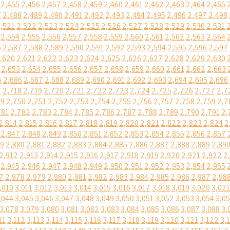
2,455
2,456
2,457
2,458
2,459
2,460
2,461
2,462
2,463
2,464
2,465
7
2,488
2,489
2,490
2,491
2,492
2,493
2,494
2,495
2,496
2,497
2,498
,521
2,522
2,523
2,524
2,525
2,526
2,527
2,528
2,529
2,530
2,531
2,554
2,555
2,556
2,557
2,558
2,559
2,560
2,561
2,562
2,563
2,564
6
2,587
2,588
2,589
2,590
2,591
2,592
2,593
2,594
2,595
2,596
2,597
,620
2,621
2,622
2,623
2,624
2,625
2,626
2,627
2,628
2,629
2,630
2,653
2,654
2,655
2,656
2,657
2,658
2,659
2,660
2,661
2,662
2,663
5
2,686
2,687
2,688
2,689
2,690
2,691
2,692
2,693
2,694
2,695
2,696
7
2,718
2,719
2,720
2,721
2,722
2,723
2,724
2,725
2,726
2,727
2,7
49
2,750
2,751
2,752
2,753
2,754
2,755
2,756
2,757
2,758
2,759
2,7
781
2,782
2,783
2,784
2,785
2,786
2,787
2,788
2,789
2,790
2,791
2,
2,814
2,815
2,816
2,817
2,818
2,819
2,820
2,821
2,822
2,823
2,824
2
2,847
2,848
2,849
2,850
2,851
2,852
2,853
2,854
2,855
2,856
2,857
79
2,880
2,881
2,882
2,883
2,884
2,885
2,886
2,887
2,888
2,889
2,89
2,912
2,913
2,914
2,915
2,916
2,917
2,918
2,919
2,920
2,921
2,922
2
2,945
2,946
2,947
2,948
2,949
2,950
2,951
2,952
2,953
2,954
2,955
7
2,978
2,979
2,980
2,981
2,982
2,983
2,984
2,985
2,986
2,987
2,98
,010
3,011
3,012
3,013
3,014
3,015
3,016
3,017
3,018
3,019
3,020
3,021
,044
3,045
3,046
3,047
3,048
3,049
3,050
3,051
3,052
3,053
3,054
3,0
3,078
3,079
3,080
3,081
3,082
3,083
3,084
3,085
3,086
3,087
3,088
3,
11
3,112
3,113
3,114
3,115
3,116
3,117
3,118
3,119
3,120
3,121
3,122
3,