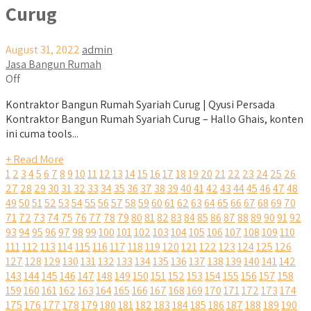
Curug
August 31, 2022
admin
Jasa Bangun Rumah
Off
Kontraktor Bangun Rumah Syariah Curug | Qyusi Persada
Kontraktor Bangun Rumah Syariah Curug – Hallo Ghais, konten
ini cuma tools...
+ Read More
1
2
3
4
5
6
7
8
9
10
11
12
13
14
15
16
17
18
19
20
21
22
23
24
25
26
27
28
29
30
31
32
33
34
35
36
37
38
39
40
41
42
43
44
45
46
47
48
49
50
51
52
53
54
55
56
57
58
59
60
61
62
63
64
65
66
67
68
69
70
71
72
73
74
75
76
77
78
79
80
81
82
83
84
85
86
87
88
89
90
91
92
93
94
95
96
97
98
99
100
101
102
103
104
105
106
107
108
109
110
111
112
113
114
115
116
117
118
119
120
121
122
123
124
125
126
127
128
129
130
131
132
133
134
135
136
137
138
139
140
141
142
143
144
145
146
147
148
149
150
151
152
153
154
155
156
157
158
159
160
161
162
163
164
165
166
167
168
169
170
171
172
173
174
175
176
177
178
179
180
181
182
183
184
185
186
187
188
189
190