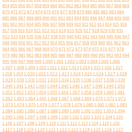
854
855
856
857
858
859
860
861
862
863
864
865
866
867
868
869
870
871
872
873
874
875
876
877
878
879
880
881
882
883
884
885
886
887
888
889
890
891
892
893
894
895
896
897
898
899
900
901
902
903
904
905
906
907
908
909
910
911
912
913
914
915
916
917
918
919
920
921
922
923
924
925
926
927
928
929
930
931
932
933
934
935
936
937
938
939
940
941
942
943
944
945
946
947
948
949
950
951
952
953
954
955
956
957
958
959
960
961
962
963
964
965
966
967
968
969
970
971
972
973
974
975
976
977
978
979
980
981
982
983
984
985
986
987
988
989
990
991
992
993
994
995
996
997
998
999
1,000
1,001
1,002
1,003
1,004
1,005
1,006
1,007
1,008
1,009
1,010
1,011
1,012
1,013
1,014
1,015
1,016
1,017
1,018
1,019
1,020
1,021
1,022
1,023
1,024
1,025
1,026
1,027
1,028
1,029
1,030
1,031
1,032
1,033
1,034
1,035
1,036
1,037
1,038
1,039
1,040
1,041
1,042
1,043
1,044
1,045
1,046
1,047
1,048
1,049
1,050
1,051
1,052
1,053
1,054
1,055
1,056
1,057
1,058
1,059
1,060
1,061
1,062
1,063
1,064
1,065
1,066
1,067
1,068
1,069
1,070
1,071
1,072
1,073
1,074
1,075
1,076
1,077
1,078
1,079
1,080
1,081
1,082
1,083
1,084
1,085
1,086
1,087
1,088
1,089
1,090
1,091
1,092
1,093
1,094
1,095
1,096
1,097
1,098
1,099
1,100
1,101
1,102
1,103
1,104
1,105
1,106
1,107
1,108
1,109
1,110
1,111
1,112
1,113
1,114
1,115
1,116
1,117
1,118
1,119
1,120
1,121
1,122
1,123
1,124
1,125
1,126
1,127