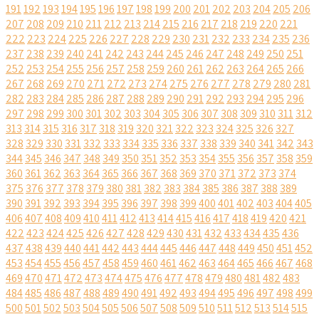
191
192
193
194
195
196
197
198
199
200
201
202
203
204
205
206
207
208
209
210
211
212
213
214
215
216
217
218
219
220
221
222
223
224
225
226
227
228
229
230
231
232
233
234
235
236
237
238
239
240
241
242
243
244
245
246
247
248
249
250
251
252
253
254
255
256
257
258
259
260
261
262
263
264
265
266
267
268
269
270
271
272
273
274
275
276
277
278
279
280
281
282
283
284
285
286
287
288
289
290
291
292
293
294
295
296
297
298
299
300
301
302
303
304
305
306
307
308
309
310
311
312
313
314
315
316
317
318
319
320
321
322
323
324
325
326
327
328
329
330
331
332
333
334
335
336
337
338
339
340
341
342
343
344
345
346
347
348
349
350
351
352
353
354
355
356
357
358
359
360
361
362
363
364
365
366
367
368
369
370
371
372
373
374
375
376
377
378
379
380
381
382
383
384
385
386
387
388
389
390
391
392
393
394
395
396
397
398
399
400
401
402
403
404
405
406
407
408
409
410
411
412
413
414
415
416
417
418
419
420
421
422
423
424
425
426
427
428
429
430
431
432
433
434
435
436
437
438
439
440
441
442
443
444
445
446
447
448
449
450
451
452
453
454
455
456
457
458
459
460
461
462
463
464
465
466
467
468
469
470
471
472
473
474
475
476
477
478
479
480
481
482
483
484
485
486
487
488
489
490
491
492
493
494
495
496
497
498
499
500
501
502
503
504
505
506
507
508
509
510
511
512
513
514
515