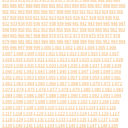
885
886
887
888
889
890
891
892
893
894
895
896
897
898
899
900
901
902
903
904
905
906
907
908
909
910
911
912
913
914
915
916
917
918
919
920
921
922
923
924
925
926
927
928
929
930
931
932
933
934
935
936
937
938
939
940
941
942
943
944
945
946
947
948
949
950
951
952
953
954
955
956
957
958
959
960
961
962
963
964
965
966
967
968
969
970
971
972
973
974
975
976
977
978
979
980
981
982
983
984
985
986
987
988
989
990
991
992
993
994
995
996
997
998
999
1,000
1,001
1,002
1,003
1,004
1,005
1,006
1,007
1,008
1,009
1,010
1,011
1,012
1,013
1,014
1,015
1,016
1,017
1,018
1,019
1,020
1,021
1,022
1,023
1,024
1,025
1,026
1,027
1,028
1,029
1,030
1,031
1,032
1,033
1,034
1,035
1,036
1,037
1,038
1,039
1,040
1,041
1,042
1,043
1,044
1,045
1,046
1,047
1,048
1,049
1,050
1,051
1,052
1,053
1,054
1,055
1,056
1,057
1,058
1,059
1,060
1,061
1,062
1,063
1,064
1,065
1,066
1,067
1,068
1,069
1,070
1,071
1,072
1,073
1,074
1,075
1,076
1,077
1,078
1,079
1,080
1,081
1,082
1,083
1,084
1,085
1,086
1,087
1,088
1,089
1,090
1,091
1,092
1,093
1,094
1,095
1,096
1,097
1,098
1,099
1,100
1,101
1,102
1,103
1,104
1,105
1,106
1,107
1,108
1,109
1,110
1,111
1,112
1,113
1,114
1,115
1,116
1,117
1,118
1,119
1,120
1,121
1,122
1,123
1,124
1,125
1,126
1,127
1,128
1,129
1,130
1,131
1,132
1,133
1,134
1,135
1,136
1,137
1,138
1,139
1,140
1,141
1,142
1,143
1,144
1,145
1,146
1,147
1,148
1,149