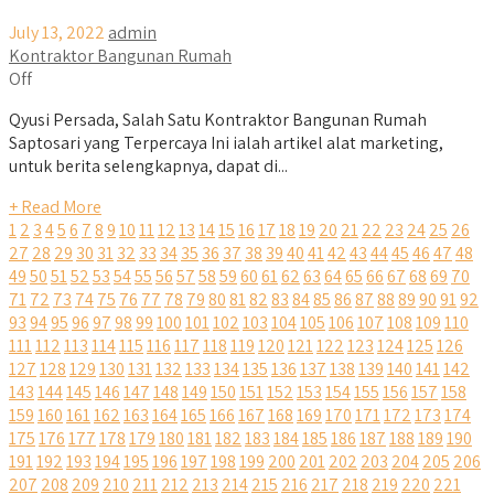
July 13, 2022
admin
Kontraktor Bangunan Rumah
Off
Qyusi Persada, Salah Satu Kontraktor Bangunan Rumah
Saptosari yang Terpercaya Ini ialah artikel alat marketing,
untuk berita selengkapnya, dapat di...
+ Read More
1
2
3
4
5
6
7
8
9
10
11
12
13
14
15
16
17
18
19
20
21
22
23
24
25
26
27
28
29
30
31
32
33
34
35
36
37
38
39
40
41
42
43
44
45
46
47
48
49
50
51
52
53
54
55
56
57
58
59
60
61
62
63
64
65
66
67
68
69
70
71
72
73
74
75
76
77
78
79
80
81
82
83
84
85
86
87
88
89
90
91
92
93
94
95
96
97
98
99
100
101
102
103
104
105
106
107
108
109
110
111
112
113
114
115
116
117
118
119
120
121
122
123
124
125
126
127
128
129
130
131
132
133
134
135
136
137
138
139
140
141
142
143
144
145
146
147
148
149
150
151
152
153
154
155
156
157
158
159
160
161
162
163
164
165
166
167
168
169
170
171
172
173
174
175
176
177
178
179
180
181
182
183
184
185
186
187
188
189
190
191
192
193
194
195
196
197
198
199
200
201
202
203
204
205
206
207
208
209
210
211
212
213
214
215
216
217
218
219
220
221