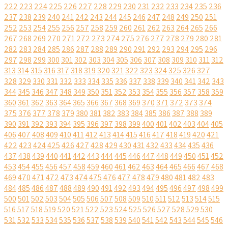
222
223
224
225
226
227
228
229
230
231
232
233
234
235
236
237
238
239
240
241
242
243
244
245
246
247
248
249
250
251
252
253
254
255
256
257
258
259
260
261
262
263
264
265
266
267
268
269
270
271
272
273
274
275
276
277
278
279
280
281
282
283
284
285
286
287
288
289
290
291
292
293
294
295
296
297
298
299
300
301
302
303
304
305
306
307
308
309
310
311
312
313
314
315
316
317
318
319
320
321
322
323
324
325
326
327
328
329
330
331
332
333
334
335
336
337
338
339
340
341
342
343
344
345
346
347
348
349
350
351
352
353
354
355
356
357
358
359
360
361
362
363
364
365
366
367
368
369
370
371
372
373
374
375
376
377
378
379
380
381
382
383
384
385
386
387
388
389
390
391
392
393
394
395
396
397
398
399
400
401
402
403
404
405
406
407
408
409
410
411
412
413
414
415
416
417
418
419
420
421
422
423
424
425
426
427
428
429
430
431
432
433
434
435
436
437
438
439
440
441
442
443
444
445
446
447
448
449
450
451
452
453
454
455
456
457
458
459
460
461
462
463
464
465
466
467
468
469
470
471
472
473
474
475
476
477
478
479
480
481
482
483
484
485
486
487
488
489
490
491
492
493
494
495
496
497
498
499
500
501
502
503
504
505
506
507
508
509
510
511
512
513
514
515
516
517
518
519
520
521
522
523
524
525
526
527
528
529
530
531
532
533
534
535
536
537
538
539
540
541
542
543
544
545
546