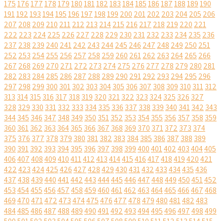
175
176
177
178
179
180
181
182
183
184
185
186
187
188
189
190
191
192
193
194
195
196
197
198
199
200
201
202
203
204
205
206
207
208
209
210
211
212
213
214
215
216
217
218
219
220
221
222
223
224
225
226
227
228
229
230
231
232
233
234
235
236
237
238
239
240
241
242
243
244
245
246
247
248
249
250
251
252
253
254
255
256
257
258
259
260
261
262
263
264
265
266
267
268
269
270
271
272
273
274
275
276
277
278
279
280
281
282
283
284
285
286
287
288
289
290
291
292
293
294
295
296
297
298
299
300
301
302
303
304
305
306
307
308
309
310
311
312
313
314
315
316
317
318
319
320
321
322
323
324
325
326
327
328
329
330
331
332
333
334
335
336
337
338
339
340
341
342
343
344
345
346
347
348
349
350
351
352
353
354
355
356
357
358
359
360
361
362
363
364
365
366
367
368
369
370
371
372
373
374
375
376
377
378
379
380
381
382
383
384
385
386
387
388
389
390
391
392
393
394
395
396
397
398
399
400
401
402
403
404
405
406
407
408
409
410
411
412
413
414
415
416
417
418
419
420
421
422
423
424
425
426
427
428
429
430
431
432
433
434
435
436
437
438
439
440
441
442
443
444
445
446
447
448
449
450
451
452
453
454
455
456
457
458
459
460
461
462
463
464
465
466
467
468
469
470
471
472
473
474
475
476
477
478
479
480
481
482
483
484
485
486
487
488
489
490
491
492
493
494
495
496
497
498
499