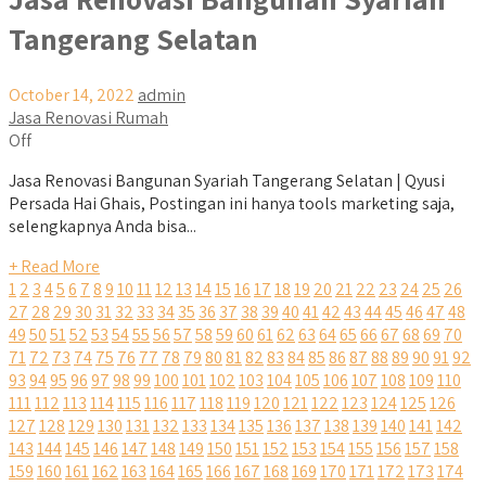
Tangerang Selatan
October 14, 2022
admin
Jasa Renovasi Rumah
Off
Jasa Renovasi Bangunan Syariah Tangerang Selatan | Qyusi
Persada Hai Ghais, Postingan ini hanya tools marketing saja,
selengkapnya Anda bisa...
+ Read More
1
2
3
4
5
6
7
8
9
10
11
12
13
14
15
16
17
18
19
20
21
22
23
24
25
26
27
28
29
30
31
32
33
34
35
36
37
38
39
40
41
42
43
44
45
46
47
48
49
50
51
52
53
54
55
56
57
58
59
60
61
62
63
64
65
66
67
68
69
70
71
72
73
74
75
76
77
78
79
80
81
82
83
84
85
86
87
88
89
90
91
92
93
94
95
96
97
98
99
100
101
102
103
104
105
106
107
108
109
110
111
112
113
114
115
116
117
118
119
120
121
122
123
124
125
126
127
128
129
130
131
132
133
134
135
136
137
138
139
140
141
142
143
144
145
146
147
148
149
150
151
152
153
154
155
156
157
158
159
160
161
162
163
164
165
166
167
168
169
170
171
172
173
174