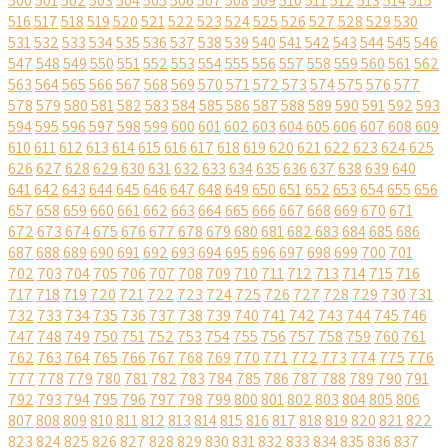
500
501
502
503
504
505
506
507
508
509
510
511
512
513
514
515
516
517
518
519
520
521
522
523
524
525
526
527
528
529
530
531
532
533
534
535
536
537
538
539
540
541
542
543
544
545
546
547
548
549
550
551
552
553
554
555
556
557
558
559
560
561
562
563
564
565
566
567
568
569
570
571
572
573
574
575
576
577
578
579
580
581
582
583
584
585
586
587
588
589
590
591
592
593
594
595
596
597
598
599
600
601
602
603
604
605
606
607
608
609
610
611
612
613
614
615
616
617
618
619
620
621
622
623
624
625
626
627
628
629
630
631
632
633
634
635
636
637
638
639
640
641
642
643
644
645
646
647
648
649
650
651
652
653
654
655
656
657
658
659
660
661
662
663
664
665
666
667
668
669
670
671
672
673
674
675
676
677
678
679
680
681
682
683
684
685
686
687
688
689
690
691
692
693
694
695
696
697
698
699
700
701
702
703
704
705
706
707
708
709
710
711
712
713
714
715
716
717
718
719
720
721
722
723
724
725
726
727
728
729
730
731
732
733
734
735
736
737
738
739
740
741
742
743
744
745
746
747
748
749
750
751
752
753
754
755
756
757
758
759
760
761
762
763
764
765
766
767
768
769
770
771
772
773
774
775
776
777
778
779
780
781
782
783
784
785
786
787
788
789
790
791
792
793
794
795
796
797
798
799
800
801
802
803
804
805
806
807
808
809
810
811
812
813
814
815
816
817
818
819
820
821
822
823
824
825
826
827
828
829
830
831
832
833
834
835
836
837