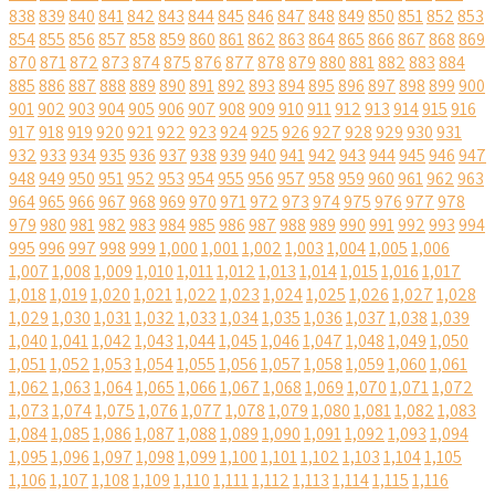
838
839
840
841
842
843
844
845
846
847
848
849
850
851
852
853
854
855
856
857
858
859
860
861
862
863
864
865
866
867
868
869
870
871
872
873
874
875
876
877
878
879
880
881
882
883
884
885
886
887
888
889
890
891
892
893
894
895
896
897
898
899
900
901
902
903
904
905
906
907
908
909
910
911
912
913
914
915
916
917
918
919
920
921
922
923
924
925
926
927
928
929
930
931
932
933
934
935
936
937
938
939
940
941
942
943
944
945
946
947
948
949
950
951
952
953
954
955
956
957
958
959
960
961
962
963
964
965
966
967
968
969
970
971
972
973
974
975
976
977
978
979
980
981
982
983
984
985
986
987
988
989
990
991
992
993
994
995
996
997
998
999
1,000
1,001
1,002
1,003
1,004
1,005
1,006
1,007
1,008
1,009
1,010
1,011
1,012
1,013
1,014
1,015
1,016
1,017
1,018
1,019
1,020
1,021
1,022
1,023
1,024
1,025
1,026
1,027
1,028
1,029
1,030
1,031
1,032
1,033
1,034
1,035
1,036
1,037
1,038
1,039
1,040
1,041
1,042
1,043
1,044
1,045
1,046
1,047
1,048
1,049
1,050
1,051
1,052
1,053
1,054
1,055
1,056
1,057
1,058
1,059
1,060
1,061
1,062
1,063
1,064
1,065
1,066
1,067
1,068
1,069
1,070
1,071
1,072
1,073
1,074
1,075
1,076
1,077
1,078
1,079
1,080
1,081
1,082
1,083
1,084
1,085
1,086
1,087
1,088
1,089
1,090
1,091
1,092
1,093
1,094
1,095
1,096
1,097
1,098
1,099
1,100
1,101
1,102
1,103
1,104
1,105
1,106
1,107
1,108
1,109
1,110
1,111
1,112
1,113
1,114
1,115
1,116