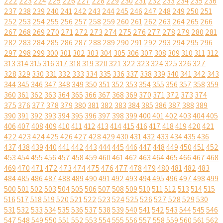
222
223
224
225
226
227
228
229
230
231
232
233
234
235
236
237
238
239
240
241
242
243
244
245
246
247
248
249
250
251
252
253
254
255
256
257
258
259
260
261
262
263
264
265
266
267
268
269
270
271
272
273
274
275
276
277
278
279
280
281
282
283
284
285
286
287
288
289
290
291
292
293
294
295
296
297
298
299
300
301
302
303
304
305
306
307
308
309
310
311
312
313
314
315
316
317
318
319
320
321
322
323
324
325
326
327
328
329
330
331
332
333
334
335
336
337
338
339
340
341
342
343
344
345
346
347
348
349
350
351
352
353
354
355
356
357
358
359
360
361
362
363
364
365
366
367
368
369
370
371
372
373
374
375
376
377
378
379
380
381
382
383
384
385
386
387
388
389
390
391
392
393
394
395
396
397
398
399
400
401
402
403
404
405
406
407
408
409
410
411
412
413
414
415
416
417
418
419
420
421
422
423
424
425
426
427
428
429
430
431
432
433
434
435
436
437
438
439
440
441
442
443
444
445
446
447
448
449
450
451
452
453
454
455
456
457
458
459
460
461
462
463
464
465
466
467
468
469
470
471
472
473
474
475
476
477
478
479
480
481
482
483
484
485
486
487
488
489
490
491
492
493
494
495
496
497
498
499
500
501
502
503
504
505
506
507
508
509
510
511
512
513
514
515
516
517
518
519
520
521
522
523
524
525
526
527
528
529
530
531
532
533
534
535
536
537
538
539
540
541
542
543
544
545
546
547
548
549
550
551
552
553
554
555
556
557
558
559
560
561
562