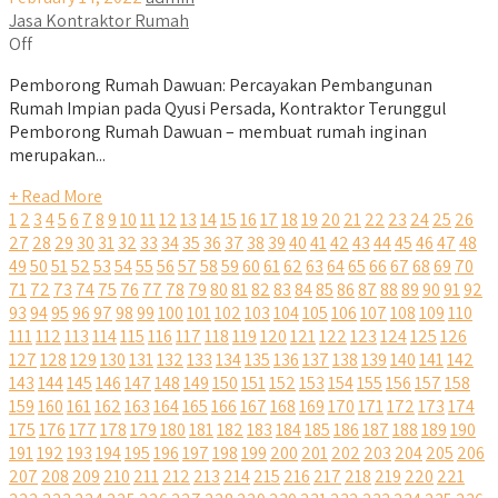
Jasa Kontraktor Rumah
Off
Pemborong Rumah Dawuan: Percayakan Pembangunan
Rumah Impian pada Qyusi Persada, Kontraktor Terunggul
Pemborong Rumah Dawuan – membuat rumah inginan
merupakan...
+ Read More
1
2
3
4
5
6
7
8
9
10
11
12
13
14
15
16
17
18
19
20
21
22
23
24
25
26
27
28
29
30
31
32
33
34
35
36
37
38
39
40
41
42
43
44
45
46
47
48
49
50
51
52
53
54
55
56
57
58
59
60
61
62
63
64
65
66
67
68
69
70
71
72
73
74
75
76
77
78
79
80
81
82
83
84
85
86
87
88
89
90
91
92
93
94
95
96
97
98
99
100
101
102
103
104
105
106
107
108
109
110
111
112
113
114
115
116
117
118
119
120
121
122
123
124
125
126
127
128
129
130
131
132
133
134
135
136
137
138
139
140
141
142
143
144
145
146
147
148
149
150
151
152
153
154
155
156
157
158
159
160
161
162
163
164
165
166
167
168
169
170
171
172
173
174
175
176
177
178
179
180
181
182
183
184
185
186
187
188
189
190
191
192
193
194
195
196
197
198
199
200
201
202
203
204
205
206
207
208
209
210
211
212
213
214
215
216
217
218
219
220
221