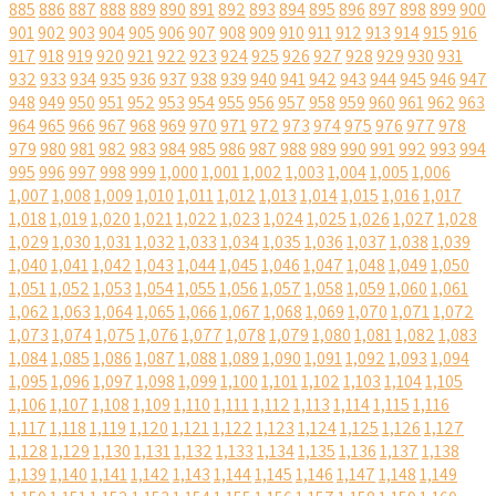
885
886
887
888
889
890
891
892
893
894
895
896
897
898
899
900
901
902
903
904
905
906
907
908
909
910
911
912
913
914
915
916
917
918
919
920
921
922
923
924
925
926
927
928
929
930
931
932
933
934
935
936
937
938
939
940
941
942
943
944
945
946
947
948
949
950
951
952
953
954
955
956
957
958
959
960
961
962
963
964
965
966
967
968
969
970
971
972
973
974
975
976
977
978
979
980
981
982
983
984
985
986
987
988
989
990
991
992
993
994
995
996
997
998
999
1,000
1,001
1,002
1,003
1,004
1,005
1,006
1,007
1,008
1,009
1,010
1,011
1,012
1,013
1,014
1,015
1,016
1,017
1,018
1,019
1,020
1,021
1,022
1,023
1,024
1,025
1,026
1,027
1,028
1,029
1,030
1,031
1,032
1,033
1,034
1,035
1,036
1,037
1,038
1,039
1,040
1,041
1,042
1,043
1,044
1,045
1,046
1,047
1,048
1,049
1,050
1,051
1,052
1,053
1,054
1,055
1,056
1,057
1,058
1,059
1,060
1,061
1,062
1,063
1,064
1,065
1,066
1,067
1,068
1,069
1,070
1,071
1,072
1,073
1,074
1,075
1,076
1,077
1,078
1,079
1,080
1,081
1,082
1,083
1,084
1,085
1,086
1,087
1,088
1,089
1,090
1,091
1,092
1,093
1,094
1,095
1,096
1,097
1,098
1,099
1,100
1,101
1,102
1,103
1,104
1,105
1,106
1,107
1,108
1,109
1,110
1,111
1,112
1,113
1,114
1,115
1,116
1,117
1,118
1,119
1,120
1,121
1,122
1,123
1,124
1,125
1,126
1,127
1,128
1,129
1,130
1,131
1,132
1,133
1,134
1,135
1,136
1,137
1,138
1,139
1,140
1,141
1,142
1,143
1,144
1,145
1,146
1,147
1,148
1,149