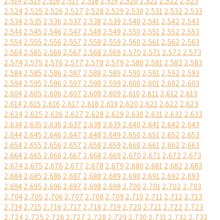
2,514
2,515
2,516
2,517
2,518
2,519
2,520
2,521
2,522
2,523
2,524
2,525
2,526
2,527
2,528
2,529
2,530
2,531
2,532
2,533
2,534
2,535
2,536
2,537
2,538
2,539
2,540
2,541
2,542
2,543
2,544
2,545
2,546
2,547
2,548
2,549
2,550
2,551
2,552
2,553
2,554
2,555
2,556
2,557
2,558
2,559
2,560
2,561
2,562
2,563
2,564
2,565
2,566
2,567
2,568
2,569
2,570
2,571
2,572
2,573
2,574
2,575
2,576
2,577
2,578
2,579
2,580
2,581
2,582
2,583
2,584
2,585
2,586
2,587
2,588
2,589
2,590
2,591
2,592
2,593
2,594
2,595
2,596
2,597
2,598
2,599
2,600
2,601
2,602
2,603
2,604
2,605
2,606
2,607
2,608
2,609
2,610
2,611
2,612
2,613
2,614
2,615
2,616
2,617
2,618
2,619
2,620
2,621
2,622
2,623
2,624
2,625
2,626
2,627
2,628
2,629
2,630
2,631
2,632
2,633
2,634
2,635
2,636
2,637
2,638
2,639
2,640
2,641
2,642
2,643
2,644
2,645
2,646
2,647
2,648
2,649
2,650
2,651
2,652
2,653
2,654
2,655
2,656
2,657
2,658
2,659
2,660
2,661
2,662
2,663
2,664
2,665
2,666
2,667
2,668
2,669
2,670
2,671
2,672
2,673
2,674
2,675
2,676
2,677
2,678
2,679
2,680
2,681
2,682
2,683
2,684
2,685
2,686
2,687
2,688
2,689
2,690
2,691
2,692
2,693
2,694
2,695
2,696
2,697
2,698
2,699
2,700
2,701
2,702
2,703
2,704
2,705
2,706
2,707
2,708
2,709
2,710
2,711
2,712
2,713
2,714
2,715
2,716
2,717
2,718
2,719
2,720
2,721
2,722
2,723
2,724
2,725
2,726
2,727
2,728
2,729
2,730
2,731
2,732
2,733