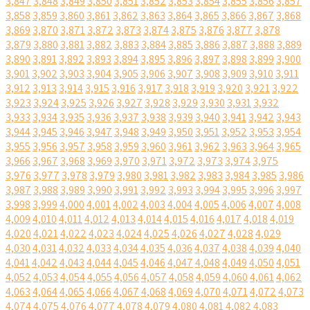
3,847
3,848
3,849
3,850
3,851
3,852
3,853
3,854
3,855
3,856
3,857
3,858
3,859
3,860
3,861
3,862
3,863
3,864
3,865
3,866
3,867
3,868
3,869
3,870
3,871
3,872
3,873
3,874
3,875
3,876
3,877
3,878
3,879
3,880
3,881
3,882
3,883
3,884
3,885
3,886
3,887
3,888
3,889
3,890
3,891
3,892
3,893
3,894
3,895
3,896
3,897
3,898
3,899
3,900
3,901
3,902
3,903
3,904
3,905
3,906
3,907
3,908
3,909
3,910
3,911
3,912
3,913
3,914
3,915
3,916
3,917
3,918
3,919
3,920
3,921
3,922
3,923
3,924
3,925
3,926
3,927
3,928
3,929
3,930
3,931
3,932
3,933
3,934
3,935
3,936
3,937
3,938
3,939
3,940
3,941
3,942
3,943
3,944
3,945
3,946
3,947
3,948
3,949
3,950
3,951
3,952
3,953
3,954
3,955
3,956
3,957
3,958
3,959
3,960
3,961
3,962
3,963
3,964
3,965
3,966
3,967
3,968
3,969
3,970
3,971
3,972
3,973
3,974
3,975
3,976
3,977
3,978
3,979
3,980
3,981
3,982
3,983
3,984
3,985
3,986
3,987
3,988
3,989
3,990
3,991
3,992
3,993
3,994
3,995
3,996
3,997
3,998
3,999
4,000
4,001
4,002
4,003
4,004
4,005
4,006
4,007
4,008
4,009
4,010
4,011
4,012
4,013
4,014
4,015
4,016
4,017
4,018
4,019
4,020
4,021
4,022
4,023
4,024
4,025
4,026
4,027
4,028
4,029
4,030
4,031
4,032
4,033
4,034
4,035
4,036
4,037
4,038
4,039
4,040
4,041
4,042
4,043
4,044
4,045
4,046
4,047
4,048
4,049
4,050
4,051
4,052
4,053
4,054
4,055
4,056
4,057
4,058
4,059
4,060
4,061
4,062
4,063
4,064
4,065
4,066
4,067
4,068
4,069
4,070
4,071
4,072
4,073
4,074
4,075
4,076
4,077
4,078
4,079
4,080
4,081
4,082
4,083