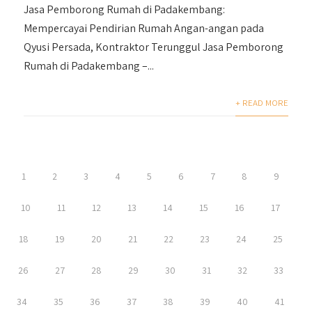
Jasa Pemborong Rumah di Padakembang:
Mempercayai Pendirian Rumah Angan-angan pada
Qyusi Persada, Kontraktor Terunggul Jasa Pemborong
Rumah di Padakembang –...
+ READ MORE
1
2
3
4
5
6
7
8
9
10
11
12
13
14
15
16
17
18
19
20
21
22
23
24
25
26
27
28
29
30
31
32
33
34
35
36
37
38
39
40
41