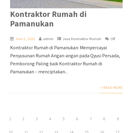
Kontraktor Rumah di
Pamanukan
June 2, 2022
admin
Jasa Kontraktor Rumah
Off
Kontraktor Rumah di Pamanukan: Mempercayai
Penyusunan Rumah Angan-angan pada Qyusi Persada,
Pemborong Paling baik Kontraktor Rumah di
Pamanukan – menciptakan...
+ READ MORE
1
2
3
4
5
6
7
8
9
10
11
12
13
14
15
16
17