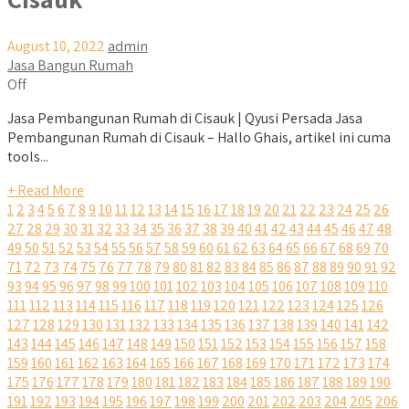
August 10, 2022
admin
Jasa Bangun Rumah
Off
Jasa Pembangunan Rumah di Cisauk | Qyusi Persada Jasa
Pembangunan Rumah di Cisauk – Hallo Ghais, artikel ini cuma
tools...
+ Read More
1
2
3
4
5
6
7
8
9
10
11
12
13
14
15
16
17
18
19
20
21
22
23
24
25
26
27
28
29
30
31
32
33
34
35
36
37
38
39
40
41
42
43
44
45
46
47
48
49
50
51
52
53
54
55
56
57
58
59
60
61
62
63
64
65
66
67
68
69
70
71
72
73
74
75
76
77
78
79
80
81
82
83
84
85
86
87
88
89
90
91
92
93
94
95
96
97
98
99
100
101
102
103
104
105
106
107
108
109
110
111
112
113
114
115
116
117
118
119
120
121
122
123
124
125
126
127
128
129
130
131
132
133
134
135
136
137
138
139
140
141
142
143
144
145
146
147
148
149
150
151
152
153
154
155
156
157
158
159
160
161
162
163
164
165
166
167
168
169
170
171
172
173
174
175
176
177
178
179
180
181
182
183
184
185
186
187
188
189
190
191
192
193
194
195
196
197
198
199
200
201
202
203
204
205
206