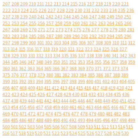
207
208
209
210
211
212
213
214
215
216
217
218
219
220
221
222
223
224
225
226
227
228
229
230
231
232
233
234
235
236
237
238
239
240
241
242
243
244
245
246
247
248
249
250
251
252
253
254
255
256
257
258
259
260
261
262
263
264
265
266
267
268
269
270
271
272
273
274
275
276
277
278
279
280
281
282
283
284
285
286
287
288
289
290
291
292
293
294
295
296
297
298
299
300
301
302
303
304
305
306
307
308
309
310
311
312
313
314
315
316
317
318
319
320
321
322
323
324
325
326
327
328
329
330
331
332
333
334
335
336
337
338
339
340
341
342
343
344
345
346
347
348
349
350
351
352
353
354
355
356
357
358
359
360
361
362
363
364
365
366
367
368
369
370
371
372
373
374
375
376
377
378
379
380
381
382
383
384
385
386
387
388
389
390
391
392
393
394
395
396
397
398
399
400
401
402
403
404
405
406
407
408
409
410
411
412
413
414
415
416
417
418
419
420
421
422
423
424
425
426
427
428
429
430
431
432
433
434
435
436
437
438
439
440
441
442
443
444
445
446
447
448
449
450
451
452
453
454
455
456
457
458
459
460
461
462
463
464
465
466
467
468
469
470
471
472
473
474
475
476
477
478
479
480
481
482
483
484
485
486
487
488
489
490
491
492
493
494
495
496
497
498
499
500
501
502
503
504
505
506
507
508
509
510
511
512
513
514
515
516
517
518
519
520
521
522
523
524
525
526
527
528
529
530