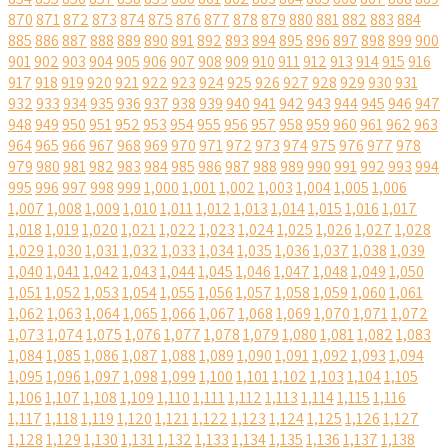
870
871
872
873
874
875
876
877
878
879
880
881
882
883
884
885
886
887
888
889
890
891
892
893
894
895
896
897
898
899
900
901
902
903
904
905
906
907
908
909
910
911
912
913
914
915
916
917
918
919
920
921
922
923
924
925
926
927
928
929
930
931
932
933
934
935
936
937
938
939
940
941
942
943
944
945
946
947
948
949
950
951
952
953
954
955
956
957
958
959
960
961
962
963
964
965
966
967
968
969
970
971
972
973
974
975
976
977
978
979
980
981
982
983
984
985
986
987
988
989
990
991
992
993
994
995
996
997
998
999
1,000
1,001
1,002
1,003
1,004
1,005
1,006
1,007
1,008
1,009
1,010
1,011
1,012
1,013
1,014
1,015
1,016
1,017
1,018
1,019
1,020
1,021
1,022
1,023
1,024
1,025
1,026
1,027
1,028
1,029
1,030
1,031
1,032
1,033
1,034
1,035
1,036
1,037
1,038
1,039
1,040
1,041
1,042
1,043
1,044
1,045
1,046
1,047
1,048
1,049
1,050
1,051
1,052
1,053
1,054
1,055
1,056
1,057
1,058
1,059
1,060
1,061
1,062
1,063
1,064
1,065
1,066
1,067
1,068
1,069
1,070
1,071
1,072
1,073
1,074
1,075
1,076
1,077
1,078
1,079
1,080
1,081
1,082
1,083
1,084
1,085
1,086
1,087
1,088
1,089
1,090
1,091
1,092
1,093
1,094
1,095
1,096
1,097
1,098
1,099
1,100
1,101
1,102
1,103
1,104
1,105
1,106
1,107
1,108
1,109
1,110
1,111
1,112
1,113
1,114
1,115
1,116
1,117
1,118
1,119
1,120
1,121
1,122
1,123
1,124
1,125
1,126
1,127
1,128
1,129
1,130
1,131
1,132
1,133
1,134
1,135
1,136
1,137
1,138