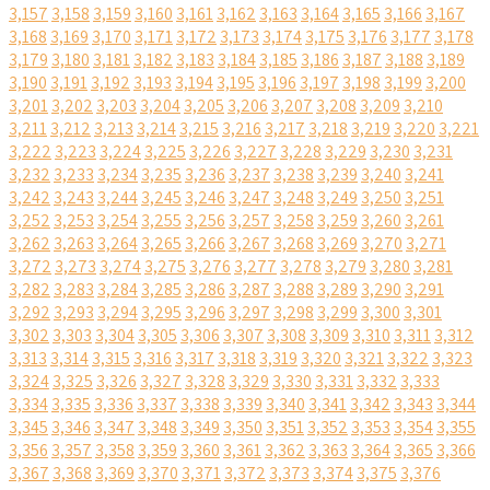
3,157
3,158
3,159
3,160
3,161
3,162
3,163
3,164
3,165
3,166
3,167
3,168
3,169
3,170
3,171
3,172
3,173
3,174
3,175
3,176
3,177
3,178
3,179
3,180
3,181
3,182
3,183
3,184
3,185
3,186
3,187
3,188
3,189
3,190
3,191
3,192
3,193
3,194
3,195
3,196
3,197
3,198
3,199
3,200
3,201
3,202
3,203
3,204
3,205
3,206
3,207
3,208
3,209
3,210
3,211
3,212
3,213
3,214
3,215
3,216
3,217
3,218
3,219
3,220
3,221
3,222
3,223
3,224
3,225
3,226
3,227
3,228
3,229
3,230
3,231
3,232
3,233
3,234
3,235
3,236
3,237
3,238
3,239
3,240
3,241
3,242
3,243
3,244
3,245
3,246
3,247
3,248
3,249
3,250
3,251
3,252
3,253
3,254
3,255
3,256
3,257
3,258
3,259
3,260
3,261
3,262
3,263
3,264
3,265
3,266
3,267
3,268
3,269
3,270
3,271
3,272
3,273
3,274
3,275
3,276
3,277
3,278
3,279
3,280
3,281
3,282
3,283
3,284
3,285
3,286
3,287
3,288
3,289
3,290
3,291
3,292
3,293
3,294
3,295
3,296
3,297
3,298
3,299
3,300
3,301
3,302
3,303
3,304
3,305
3,306
3,307
3,308
3,309
3,310
3,311
3,312
3,313
3,314
3,315
3,316
3,317
3,318
3,319
3,320
3,321
3,322
3,323
3,324
3,325
3,326
3,327
3,328
3,329
3,330
3,331
3,332
3,333
3,334
3,335
3,336
3,337
3,338
3,339
3,340
3,341
3,342
3,343
3,344
3,345
3,346
3,347
3,348
3,349
3,350
3,351
3,352
3,353
3,354
3,355
3,356
3,357
3,358
3,359
3,360
3,361
3,362
3,363
3,364
3,365
3,366
3,367
3,368
3,369
3,370
3,371
3,372
3,373
3,374
3,375
3,376