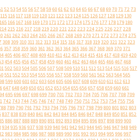
51
52
53
54
55
56
57
58
59
60
61
62
63
64
65
66
67
68
69
70
71
72
73
115
116
117
118
119
120
121
122
123
124
125
126
127
128
129
130
165
166
167
168
169
170
171
172
173
174
175
176
177
178
179
180
214
215
216
217
218
219
220
221
222
223
224
225
226
227
228
60
261
262
263
264
265
266
267
268
269
270
271
272
273
274
275
7
308
309
310
311
312
313
314
315
316
317
318
319
320
321
322
323
56
357
358
359
360
361
362
363
364
365
366
367
368
369
370
371
04
405
406
407
408
409
410
411
412
413
414
415
416
417
418
419
420
53
454
455
456
457
458
459
460
461
462
463
464
465
466
467
468
01
502
503
504
505
506
507
508
509
510
511
512
513
514
515
516
517
50
551
552
553
554
555
556
557
558
559
560
561
562
563
564
565
98
599
600
601
602
603
604
605
606
607
608
609
610
611
612
613
6
647
648
649
650
651
652
653
654
655
656
657
658
659
660
661
94
695
696
697
698
699
700
701
702
703
704
705
706
707
708
709
1
742
743
744
745
746
747
748
749
750
751
752
753
754
755
756
788
789
790
791
792
793
794
795
796
797
798
799
800
801
802
803
6
837
838
839
840
841
842
843
844
845
846
847
848
849
850
851
852
85
886
887
888
889
890
891
892
893
894
895
896
897
898
899
900
3
934
935
936
937
938
939
940
941
942
943
944
945
946
947
948
949
82
983
984
985
986
987
988
989
990
991
992
993
994
995
996
997