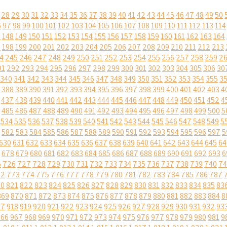
28
29
30
31
32
33
34
35
36
37
38
39
40
41
42
43
44
45
46
47
48
49
50
6
97
98
99
100
101
102
103
104
105
106
107
108
109
110
111
112
113
114
7
148
149
150
151
152
153
154
155
156
157
158
159
160
161
162
163
164
7
198
199
200
201
202
203
204
205
206
207
208
209
210
211
212
213
4
245
246
247
248
249
250
251
252
253
254
255
256
257
258
259
2
91
292
293
294
295
296
297
298
299
300
301
302
303
304
305
306
30
340
341
342
343
344
345
346
347
348
349
350
351
352
353
354
355
3
388
389
390
391
392
393
394
395
396
397
398
399
400
401
402
403
4
437
438
439
440
441
442
443
444
445
446
447
448
449
450
451
452
4
485
486
487
488
489
490
491
492
493
494
495
496
497
498
499
500
5
534
535
536
537
538
539
540
541
542
543
544
545
546
547
548
549
5
582
583
584
585
586
587
588
589
590
591
592
593
594
595
596
597
5
630
631
632
633
634
635
636
637
638
639
640
641
642
643
644
645
64
678
679
680
681
682
683
684
685
686
687
688
689
690
691
692
693
6
5
726
727
728
729
730
731
732
733
734
735
736
737
738
739
740
74
72
773
774
775
776
777
778
779
780
781
782
783
784
785
786
787
20
821
822
823
824
825
826
827
828
829
830
831
832
833
834
835
83
869
870
871
872
873
874
875
876
877
878
879
880
881
882
883
884
8
17
918
919
920
921
922
923
924
925
926
927
928
929
930
931
932
93
966
967
968
969
970
971
972
973
974
975
976
977
978
979
980
981
9