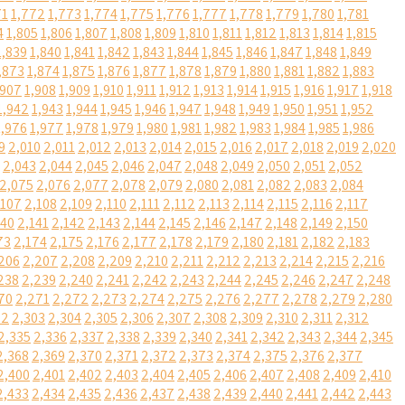
71
1,772
1,773
1,774
1,775
1,776
1,777
1,778
1,779
1,780
1,781
4
1,805
1,806
1,807
1,808
1,809
1,810
1,811
1,812
1,813
1,814
1,815
1,839
1,840
1,841
1,842
1,843
1,844
1,845
1,846
1,847
1,848
1,849
,873
1,874
1,875
1,876
1,877
1,878
1,879
1,880
1,881
1,882
1,883
,907
1,908
1,909
1,910
1,911
1,912
1,913
1,914
1,915
1,916
1,917
1,918
1,942
1,943
1,944
1,945
1,946
1,947
1,948
1,949
1,950
1,951
1,952
1,976
1,977
1,978
1,979
1,980
1,981
1,982
1,983
1,984
1,985
1,986
9
2,010
2,011
2,012
2,013
2,014
2,015
2,016
2,017
2,018
2,019
2,020
2,043
2,044
2,045
2,046
2,047
2,048
2,049
2,050
2,051
2,052
2,075
2,076
2,077
2,078
2,079
2,080
2,081
2,082
2,083
2,084
,107
2,108
2,109
2,110
2,111
2,112
2,113
2,114
2,115
2,116
2,117
140
2,141
2,142
2,143
2,144
2,145
2,146
2,147
2,148
2,149
2,150
73
2,174
2,175
2,176
2,177
2,178
2,179
2,180
2,181
2,182
2,183
206
2,207
2,208
2,209
2,210
2,211
2,212
2,213
2,214
2,215
2,216
238
2,239
2,240
2,241
2,242
2,243
2,244
2,245
2,246
2,247
2,248
70
2,271
2,272
2,273
2,274
2,275
2,276
2,277
2,278
2,279
2,280
02
2,303
2,304
2,305
2,306
2,307
2,308
2,309
2,310
2,311
2,312
2,335
2,336
2,337
2,338
2,339
2,340
2,341
2,342
2,343
2,344
2,345
2,368
2,369
2,370
2,371
2,372
2,373
2,374
2,375
2,376
2,377
2,400
2,401
2,402
2,403
2,404
2,405
2,406
2,407
2,408
2,409
2,410
2,433
2,434
2,435
2,436
2,437
2,438
2,439
2,440
2,441
2,442
2,443