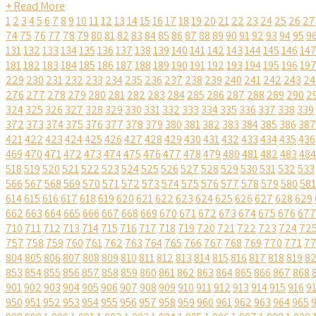
+ Read More
1
2
3
4
5
6
7
8
9
10
11
12
13
14
15
16
17
18
19
20
21
22
23
24
25
26
27
74
75
76
77
78
79
80
81
82
83
84
85
86
87
88
89
90
91
92
93
94
95
9
131
132
133
134
135
136
137
138
139
140
141
142
143
144
145
146
14
181
182
183
184
185
186
187
188
189
190
191
192
193
194
195
196
19
229
230
231
232
233
234
235
236
237
238
239
240
241
242
243
24
276
277
278
279
280
281
282
283
284
285
286
287
288
289
290
2
324
325
326
327
328
329
330
331
332
333
334
335
336
337
338
339
372
373
374
375
376
377
378
379
380
381
382
383
384
385
386
387
421
422
423
424
425
426
427
428
429
430
431
432
433
434
435
436
469
470
471
472
473
474
475
476
477
478
479
480
481
482
483
484
518
519
520
521
522
523
524
525
526
527
528
529
530
531
532
533
566
567
568
569
570
571
572
573
574
575
576
577
578
579
580
581
614
615
616
617
618
619
620
621
622
623
624
625
626
627
628
629
662
663
664
665
666
667
668
669
670
671
672
673
674
675
676
677
710
711
712
713
714
715
716
717
718
719
720
721
722
723
724
72
757
758
759
760
761
762
763
764
765
766
767
768
769
770
771
7
804
805
806
807
808
809
810
811
812
813
814
815
816
817
818
819
8
853
854
855
856
857
858
859
860
861
862
863
864
865
866
867
868
901
902
903
904
905
906
907
908
909
910
911
912
913
914
915
916
9
950
951
952
953
954
955
956
957
958
959
960
961
962
963
964
965