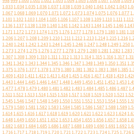
998
999
1,000
1,001
1,002
1,003
1,004
1,005
1,006
1,007
1,008
1,009
1,033
1,034
1,035
1,036
1,037
1,038
1,039
1,040
1,041
1,042
1,043
1,0
1,067
1,068
1,069
1,070
1,071
1,072
1,073
1,074
1,075
1,076
1,077
1
1,101
1,102
1,103
1,104
1,105
1,106
1,107
1,108
1,109
1,110
1,111
1,112
1,136
1,137
1,138
1,139
1,140
1,141
1,142
1,143
1,144
1,145
1,146
1,14
1,171
1,172
1,173
1,174
1,175
1,176
1,177
1,178
1,179
1,180
1,181
1,1
1,206
1,207
1,208
1,209
1,210
1,211
1,212
1,213
1,214
1,215
1,216
1,
1,240
1,241
1,242
1,243
1,244
1,245
1,246
1,247
1,248
1,249
1,250
1
1,273
1,274
1,275
1,276
1,277
1,278
1,279
1,280
1,281
1,282
1,283
1,307
1,308
1,309
1,310
1,311
1,312
1,313
1,314
1,315
1,316
1,317
1,31
1,341
1,342
1,343
1,344
1,345
1,346
1,347
1,348
1,349
1,350
1,351
1,3
1,375
1,376
1,377
1,378
1,379
1,380
1,381
1,382
1,383
1,384
1,385
1,
1,409
1,410
1,411
1,412
1,413
1,414
1,415
1,416
1,417
1,418
1,419
1,42
1,443
1,444
1,445
1,446
1,447
1,448
1,449
1,450
1,451
1,452
1,453
1,4
1,477
1,478
1,479
1,480
1,481
1,482
1,483
1,484
1,485
1,486
1,487
1,
1,511
1,512
1,513
1,514
1,515
1,516
1,517
1,518
1,519
1,520
1,521
1,5
1,545
1,546
1,547
1,548
1,549
1,550
1,551
1,552
1,553
1,554
1,555
1,5
1,579
1,580
1,581
1,582
1,583
1,584
1,585
1,586
1,587
1,588
1,589
1,
1,614
1,615
1,616
1,617
1,618
1,619
1,620
1,621
1,622
1,623
1,624
1,6
1,648
1,649
1,650
1,651
1,652
1,653
1,654
1,655
1,656
1,657
1,658
1,6
1,682
1,683
1,684
1,685
1,686
1,687
1,688
1,689
1,690
1,691
1,692
1,
1,716
1,717
1,718
1,719
1,720
1,721
1,722
1,723
1,724
1,725
1,726