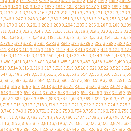
45
3,146
3,147
3,148
3,149
3,150
3,151
3,152
3,153
3,154
3,155
3,156
3
,179
3,180
3,181
3,182
3,183
3,184
3,185
3,186
3,187
3,188
3,189
3,190
3,213
3,214
3,215
3,216
3,217
3,218
3,219
3,220
3,221
3,222
3,223
3
3,246
3,247
3,248
3,249
3,250
3,251
3,252
3,253
3,254
3,255
3,256
8
3,279
3,280
3,281
3,282
3,283
3,284
3,285
3,286
3,287
3,288
3,28
,311
3,312
3,313
3,314
3,315
3,316
3,317
3,318
3,319
3,320
3,321
3,32
,345
3,346
3,347
3,348
3,349
3,350
3,351
3,352
3,353
3,354
3,355
3,3
3,379
3,380
3,381
3,382
3,383
3,384
3,385
3,386
3,387
3,388
3,389
3,
,412
3,413
3,414
3,415
3,416
3,417
3,418
3,419
3,420
3,421
3,422
3,42
,446
3,447
3,448
3,449
3,450
3,451
3,452
3,453
3,454
3,455
3,456
3,4
3,480
3,481
3,482
3,483
3,484
3,485
3,486
3,487
3,488
3,489
3,490
3,
,513
3,514
3,515
3,516
3,517
3,518
3,519
3,520
3,521
3,522
3,523
3,52
,547
3,548
3,549
3,550
3,551
3,552
3,553
3,554
3,555
3,556
3,557
3,5
3,581
3,582
3,583
3,584
3,585
3,586
3,587
3,588
3,589
3,590
3,591
3,
614
3,615
3,616
3,617
3,618
3,619
3,620
3,621
3,622
3,623
3,624
3,62
,648
3,649
3,650
3,651
3,652
3,653
3,654
3,655
3,656
3,657
3,658
3,6
3,682
3,683
3,684
3,685
3,686
3,687
3,688
3,689
3,690
3,691
3,692
3,
3,715
3,716
3,717
3,718
3,719
3,720
3,721
3,722
3,723
3,724
3,725
3
3,748
3,749
3,750
3,751
3,752
3,753
3,754
3,755
3,756
3,757
3,758
80
3,781
3,782
3,783
3,784
3,785
3,786
3,787
3,788
3,789
3,790
3,791
814
3,815
3,816
3,817
3,818
3,819
3,820
3,821
3,822
3,823
3,824
3,82
,848
3,849
3,850
3,851
3,852
3,853
3,854
3,855
3,856
3,857
3,858
3,8