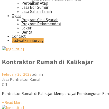
Perbaikan Atap
Jasa Bor Sumur
Jasa Galian Tanah
Qyusi
Program Cicil Syariah
Program Rekomendasi
Loker
Berita
Contact
Jadwalkan Survey
Kontraktor Rumah di Kalikajar
February 26, 2023
admin
Jasa Kontraktor Rumah
Off
Kontraktor Rumah di Kalikajar: Mempercayai Pembangunan Ruma
+ Read More