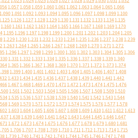
1,022
1,023
1,024
1,025
1,026
1,027
1,028
1,029
1,030
1,031
1,032
,056
1,057
1,058
1,059
1,060
1,061
1,062
1,063
1,064
1,065
1,066
1,090
1,091
1,092
1,093
1,094
1,095
1,096
1,097
1,098
1,099
1,100
1,125
1,126
1,127
1,128
1,129
1,130
1,131
1,132
1,133
1,134
1,135
1,160
1,161
1,162
1,163
1,164
1,165
1,166
1,167
1,168
1,169
1,170
94
1,195
1,196
1,197
1,198
1,199
1,200
1,201
1,202
1,203
1,204
1,205
28
1,229
1,230
1,231
1,232
1,233
1,234
1,235
1,236
1,237
1,238
1,239
62
1,263
1,264
1,265
1,266
1,267
1,268
1,269
1,270
1,271
1,272
295
1,296
1,297
1,298
1,299
1,300
1,301
1,302
1,303
1,304
1,305
1,306
,330
1,331
1,332
1,333
1,334
1,335
1,336
1,337
1,338
1,339
1,340
,364
1,365
1,366
1,367
1,368
1,369
1,370
1,371
1,372
1,373
1,374
1,398
1,399
1,400
1,401
1,402
1,403
1,404
1,405
1,406
1,407
1,408
,432
1,433
1,434
1,435
1,436
1,437
1,438
1,439
1,440
1,441
1,442
,466
1,467
1,468
1,469
1,470
1,471
1,472
1,473
1,474
1,475
1,476
,500
1,501
1,502
1,503
1,504
1,505
1,506
1,507
1,508
1,509
1,510
,534
1,535
1,536
1,537
1,538
1,539
1,540
1,541
1,542
1,543
1,544
,568
1,569
1,570
1,571
1,572
1,573
1,574
1,575
1,576
1,577
1,578
,602
1,603
1,604
1,605
1,606
1,607
1,608
1,609
1,610
1,611
1,612
1,613
,637
1,638
1,639
1,640
1,641
1,642
1,643
1,644
1,645
1,646
1,647
,671
1,672
1,673
1,674
1,675
1,676
1,677
1,678
1,679
1,680
1,681
1,705
1,706
1,707
1,708
1,709
1,710
1,711
1,712
1,713
1,714
1,715
738
1,739
1,740
1,741
1,742
1,743
1,744
1,745
1,746
1,747
1,748