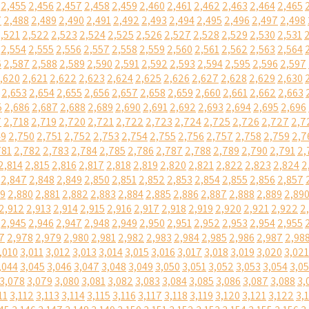
2,455
2,456
2,457
2,458
2,459
2,460
2,461
2,462
2,463
2,464
2,465
7
2,488
2,489
2,490
2,491
2,492
2,493
2,494
2,495
2,496
2,497
2,498
,521
2,522
2,523
2,524
2,525
2,526
2,527
2,528
2,529
2,530
2,531
2,554
2,555
2,556
2,557
2,558
2,559
2,560
2,561
2,562
2,563
2,564
6
2,587
2,588
2,589
2,590
2,591
2,592
2,593
2,594
2,595
2,596
2,597
,620
2,621
2,622
2,623
2,624
2,625
2,626
2,627
2,628
2,629
2,630
2,653
2,654
2,655
2,656
2,657
2,658
2,659
2,660
2,661
2,662
2,663
5
2,686
2,687
2,688
2,689
2,690
2,691
2,692
2,693
2,694
2,695
2,696
7
2,718
2,719
2,720
2,721
2,722
2,723
2,724
2,725
2,726
2,727
2,7
49
2,750
2,751
2,752
2,753
2,754
2,755
2,756
2,757
2,758
2,759
2,7
781
2,782
2,783
2,784
2,785
2,786
2,787
2,788
2,789
2,790
2,791
2,
2,814
2,815
2,816
2,817
2,818
2,819
2,820
2,821
2,822
2,823
2,824
2
2,847
2,848
2,849
2,850
2,851
2,852
2,853
2,854
2,855
2,856
2,857
79
2,880
2,881
2,882
2,883
2,884
2,885
2,886
2,887
2,888
2,889
2,89
2,912
2,913
2,914
2,915
2,916
2,917
2,918
2,919
2,920
2,921
2,922
2
2,945
2,946
2,947
2,948
2,949
2,950
2,951
2,952
2,953
2,954
2,955
7
2,978
2,979
2,980
2,981
2,982
2,983
2,984
2,985
2,986
2,987
2,98
,010
3,011
3,012
3,013
3,014
3,015
3,016
3,017
3,018
3,019
3,020
3,021
,044
3,045
3,046
3,047
3,048
3,049
3,050
3,051
3,052
3,053
3,054
3,0
3,078
3,079
3,080
3,081
3,082
3,083
3,084
3,085
3,086
3,087
3,088
3,
11
3,112
3,113
3,114
3,115
3,116
3,117
3,118
3,119
3,120
3,121
3,122
3,