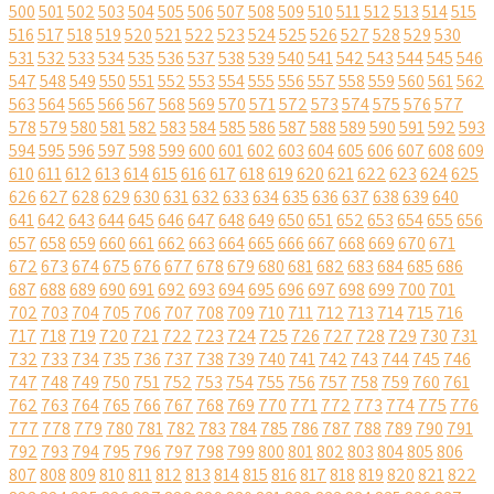
500
501
502
503
504
505
506
507
508
509
510
511
512
513
514
515
516
517
518
519
520
521
522
523
524
525
526
527
528
529
530
531
532
533
534
535
536
537
538
539
540
541
542
543
544
545
546
547
548
549
550
551
552
553
554
555
556
557
558
559
560
561
562
563
564
565
566
567
568
569
570
571
572
573
574
575
576
577
578
579
580
581
582
583
584
585
586
587
588
589
590
591
592
593
594
595
596
597
598
599
600
601
602
603
604
605
606
607
608
609
610
611
612
613
614
615
616
617
618
619
620
621
622
623
624
625
626
627
628
629
630
631
632
633
634
635
636
637
638
639
640
641
642
643
644
645
646
647
648
649
650
651
652
653
654
655
656
657
658
659
660
661
662
663
664
665
666
667
668
669
670
671
672
673
674
675
676
677
678
679
680
681
682
683
684
685
686
687
688
689
690
691
692
693
694
695
696
697
698
699
700
701
702
703
704
705
706
707
708
709
710
711
712
713
714
715
716
717
718
719
720
721
722
723
724
725
726
727
728
729
730
731
732
733
734
735
736
737
738
739
740
741
742
743
744
745
746
747
748
749
750
751
752
753
754
755
756
757
758
759
760
761
762
763
764
765
766
767
768
769
770
771
772
773
774
775
776
777
778
779
780
781
782
783
784
785
786
787
788
789
790
791
792
793
794
795
796
797
798
799
800
801
802
803
804
805
806
807
808
809
810
811
812
813
814
815
816
817
818
819
820
821
822