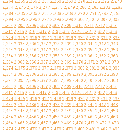
2,264
2,265
2,266
2,267
2,268
2,269
2,270
2,271
2,272
2,273
2,274
2,275
2,276
2,277
2,278
2,279
2,280
2,281
2,282
2,283
2,284
2,285
2,286
2,287
2,288
2,289
2,290
2,291
2,292
2,293
2,294
2,295
2,296
2,297
2,298
2,299
2,300
2,301
2,302
2,303
2,304
2,305
2,306
2,307
2,308
2,309
2,310
2,311
2,312
2,313
2,314
2,315
2,316
2,317
2,318
2,319
2,320
2,321
2,322
2,323
2,324
2,325
2,326
2,327
2,328
2,329
2,330
2,331
2,332
2,333
2,334
2,335
2,336
2,337
2,338
2,339
2,340
2,341
2,342
2,343
2,344
2,345
2,346
2,347
2,348
2,349
2,350
2,351
2,352
2,353
2,354
2,355
2,356
2,357
2,358
2,359
2,360
2,361
2,362
2,363
2,364
2,365
2,366
2,367
2,368
2,369
2,370
2,371
2,372
2,373
2,374
2,375
2,376
2,377
2,378
2,379
2,380
2,381
2,382
2,383
2,384
2,385
2,386
2,387
2,388
2,389
2,390
2,391
2,392
2,393
2,394
2,395
2,396
2,397
2,398
2,399
2,400
2,401
2,402
2,403
2,404
2,405
2,406
2,407
2,408
2,409
2,410
2,411
2,412
2,413
2,414
2,415
2,416
2,417
2,418
2,419
2,420
2,421
2,422
2,423
2,424
2,425
2,426
2,427
2,428
2,429
2,430
2,431
2,432
2,433
2,434
2,435
2,436
2,437
2,438
2,439
2,440
2,441
2,442
2,443
2,444
2,445
2,446
2,447
2,448
2,449
2,450
2,451
2,452
2,453
2,454
2,455
2,456
2,457
2,458
2,459
2,460
2,461
2,462
2,463
2,464
2,465
2,466
2,467
2,468
2,469
2,470
2,471
2,472
2,473
2,474
2,475
2,476
2,477
2,478
2,479
2,480
2,481
2,482
2,483