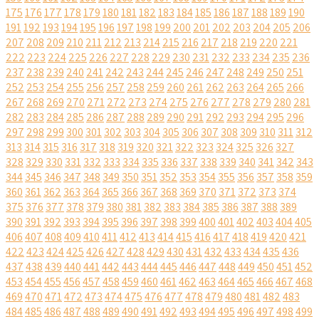
175
176
177
178
179
180
181
182
183
184
185
186
187
188
189
190
191
192
193
194
195
196
197
198
199
200
201
202
203
204
205
206
207
208
209
210
211
212
213
214
215
216
217
218
219
220
221
222
223
224
225
226
227
228
229
230
231
232
233
234
235
236
237
238
239
240
241
242
243
244
245
246
247
248
249
250
251
252
253
254
255
256
257
258
259
260
261
262
263
264
265
266
267
268
269
270
271
272
273
274
275
276
277
278
279
280
281
282
283
284
285
286
287
288
289
290
291
292
293
294
295
296
297
298
299
300
301
302
303
304
305
306
307
308
309
310
311
312
313
314
315
316
317
318
319
320
321
322
323
324
325
326
327
328
329
330
331
332
333
334
335
336
337
338
339
340
341
342
343
344
345
346
347
348
349
350
351
352
353
354
355
356
357
358
359
360
361
362
363
364
365
366
367
368
369
370
371
372
373
374
375
376
377
378
379
380
381
382
383
384
385
386
387
388
389
390
391
392
393
394
395
396
397
398
399
400
401
402
403
404
405
406
407
408
409
410
411
412
413
414
415
416
417
418
419
420
421
422
423
424
425
426
427
428
429
430
431
432
433
434
435
436
437
438
439
440
441
442
443
444
445
446
447
448
449
450
451
452
453
454
455
456
457
458
459
460
461
462
463
464
465
466
467
468
469
470
471
472
473
474
475
476
477
478
479
480
481
482
483
484
485
486
487
488
489
490
491
492
493
494
495
496
497
498
499