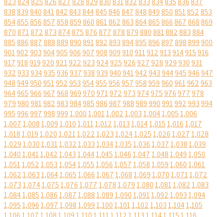
823
824
825
826
827
828
829
830
831
832
833
834
835
836
837
838
839
840
841
842
843
844
845
846
847
848
849
850
851
852
853
854
855
856
857
858
859
860
861
862
863
864
865
866
867
868
869
870
871
872
873
874
875
876
877
878
879
880
881
882
883
884
885
886
887
888
889
890
891
892
893
894
895
896
897
898
899
900
901
902
903
904
905
906
907
908
909
910
911
912
913
914
915
916
917
918
919
920
921
922
923
924
925
926
927
928
929
930
931
932
933
934
935
936
937
938
939
940
941
942
943
944
945
946
947
948
949
950
951
952
953
954
955
956
957
958
959
960
961
962
963
964
965
966
967
968
969
970
971
972
973
974
975
976
977
978
979
980
981
982
983
984
985
986
987
988
989
990
991
992
993
994
995
996
997
998
999
1,000
1,001
1,002
1,003
1,004
1,005
1,006
1,007
1,008
1,009
1,010
1,011
1,012
1,013
1,014
1,015
1,016
1,017
1,018
1,019
1,020
1,021
1,022
1,023
1,024
1,025
1,026
1,027
1,028
1,029
1,030
1,031
1,032
1,033
1,034
1,035
1,036
1,037
1,038
1,039
1,040
1,041
1,042
1,043
1,044
1,045
1,046
1,047
1,048
1,049
1,050
1,051
1,052
1,053
1,054
1,055
1,056
1,057
1,058
1,059
1,060
1,061
1,062
1,063
1,064
1,065
1,066
1,067
1,068
1,069
1,070
1,071
1,072
1,073
1,074
1,075
1,076
1,077
1,078
1,079
1,080
1,081
1,082
1,083
1,084
1,085
1,086
1,087
1,088
1,089
1,090
1,091
1,092
1,093
1,094
1,095
1,096
1,097
1,098
1,099
1,100
1,101
1,102
1,103
1,104
1,105
1,106
1,107
1,108
1,109
1,110
1,111
1,112
1,113
1,114
1,115
1,116