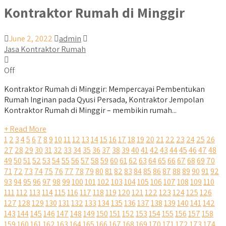
Kontraktor Rumah di Minggir
June 2, 2022
admin
Jasa Kontraktor Rumah
Off
Kontraktor Rumah di Minggir: Mempercayai Pembentukan
Rumah Inginan pada Qyusi Persada, Kontraktor Jempolan
Kontraktor Rumah di Minggir – membikin rumah...
+ Read More
1
2
3
4
5
6
7
8
9
10
11
12
13
14
15
16
17
18
19
20
21
22
23
24
25
26
27
28
29
30
31
32
33
34
35
36
37
38
39
40
41
42
43
44
45
46
47
48
49
50
51
52
53
54
55
56
57
58
59
60
61
62
63
64
65
66
67
68
69
70
71
72
73
74
75
76
77
78
79
80
81
82
83
84
85
86
87
88
89
90
91
92
93
94
95
96
97
98
99
100
101
102
103
104
105
106
107
108
109
110
111
112
113
114
115
116
117
118
119
120
121
122
123
124
125
126
127
128
129
130
131
132
133
134
135
136
137
138
139
140
141
142
143
144
145
146
147
148
149
150
151
152
153
154
155
156
157
158
159
160
161
162
163
164
165
166
167
168
169
170
171
172
173
174