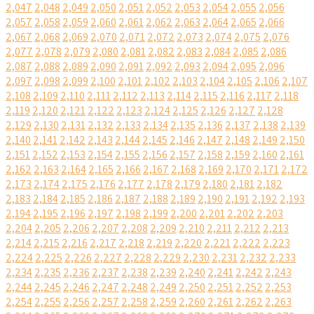
2,047
2,048
2,049
2,050
2,051
2,052
2,053
2,054
2,055
2,056
2,057
2,058
2,059
2,060
2,061
2,062
2,063
2,064
2,065
2,066
2,067
2,068
2,069
2,070
2,071
2,072
2,073
2,074
2,075
2,076
2,077
2,078
2,079
2,080
2,081
2,082
2,083
2,084
2,085
2,086
2,087
2,088
2,089
2,090
2,091
2,092
2,093
2,094
2,095
2,096
2,097
2,098
2,099
2,100
2,101
2,102
2,103
2,104
2,105
2,106
2,107
2,108
2,109
2,110
2,111
2,112
2,113
2,114
2,115
2,116
2,117
2,118
2,119
2,120
2,121
2,122
2,123
2,124
2,125
2,126
2,127
2,128
2,129
2,130
2,131
2,132
2,133
2,134
2,135
2,136
2,137
2,138
2,139
2,140
2,141
2,142
2,143
2,144
2,145
2,146
2,147
2,148
2,149
2,150
2,151
2,152
2,153
2,154
2,155
2,156
2,157
2,158
2,159
2,160
2,161
2,162
2,163
2,164
2,165
2,166
2,167
2,168
2,169
2,170
2,171
2,172
2,173
2,174
2,175
2,176
2,177
2,178
2,179
2,180
2,181
2,182
2,183
2,184
2,185
2,186
2,187
2,188
2,189
2,190
2,191
2,192
2,193
2,194
2,195
2,196
2,197
2,198
2,199
2,200
2,201
2,202
2,203
2,204
2,205
2,206
2,207
2,208
2,209
2,210
2,211
2,212
2,213
2,214
2,215
2,216
2,217
2,218
2,219
2,220
2,221
2,222
2,223
2,224
2,225
2,226
2,227
2,228
2,229
2,230
2,231
2,232
2,233
2,234
2,235
2,236
2,237
2,238
2,239
2,240
2,241
2,242
2,243
2,244
2,245
2,246
2,247
2,248
2,249
2,250
2,251
2,252
2,253
2,254
2,255
2,256
2,257
2,258
2,259
2,260
2,261
2,262
2,263