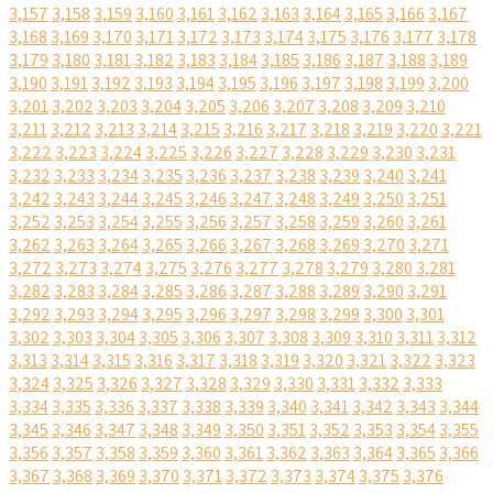
3,157
3,158
3,159
3,160
3,161
3,162
3,163
3,164
3,165
3,166
3,167
3,168
3,169
3,170
3,171
3,172
3,173
3,174
3,175
3,176
3,177
3,178
3,179
3,180
3,181
3,182
3,183
3,184
3,185
3,186
3,187
3,188
3,189
3,190
3,191
3,192
3,193
3,194
3,195
3,196
3,197
3,198
3,199
3,200
3,201
3,202
3,203
3,204
3,205
3,206
3,207
3,208
3,209
3,210
3,211
3,212
3,213
3,214
3,215
3,216
3,217
3,218
3,219
3,220
3,221
3,222
3,223
3,224
3,225
3,226
3,227
3,228
3,229
3,230
3,231
3,232
3,233
3,234
3,235
3,236
3,237
3,238
3,239
3,240
3,241
3,242
3,243
3,244
3,245
3,246
3,247
3,248
3,249
3,250
3,251
3,252
3,253
3,254
3,255
3,256
3,257
3,258
3,259
3,260
3,261
3,262
3,263
3,264
3,265
3,266
3,267
3,268
3,269
3,270
3,271
3,272
3,273
3,274
3,275
3,276
3,277
3,278
3,279
3,280
3,281
3,282
3,283
3,284
3,285
3,286
3,287
3,288
3,289
3,290
3,291
3,292
3,293
3,294
3,295
3,296
3,297
3,298
3,299
3,300
3,301
3,302
3,303
3,304
3,305
3,306
3,307
3,308
3,309
3,310
3,311
3,312
3,313
3,314
3,315
3,316
3,317
3,318
3,319
3,320
3,321
3,322
3,323
3,324
3,325
3,326
3,327
3,328
3,329
3,330
3,331
3,332
3,333
3,334
3,335
3,336
3,337
3,338
3,339
3,340
3,341
3,342
3,343
3,344
3,345
3,346
3,347
3,348
3,349
3,350
3,351
3,352
3,353
3,354
3,355
3,356
3,357
3,358
3,359
3,360
3,361
3,362
3,363
3,364
3,365
3,366
3,367
3,368
3,369
3,370
3,371
3,372
3,373
3,374
3,375
3,376