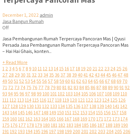
December 1, 2022
admin
Jasa Bangun Rumah
Off
Jasa Pembangunan Rumah Terpercaya Pancoran Mas | Qyusi
Persada Jasa Pembangunan Rumah Terpercaya Pancoran Mas
– Hai Hai Ghais, konten...
+ Read More
1
2
3
4
5
6
7
8
9
10
11
12
13
14
15
16
17
18
19
20
21
22
23
24
25
26
27
28
29
30
31
32
33
34
35
36
37
38
39
40
41
42
43
44
45
46
47
48
49
50
51
52
53
54
55
56
57
58
59
60
61
62
63
64
65
66
67
68
69
70
71
72
73
74
75
76
77
78
79
80
81
82
83
84
85
86
87
88
89
90
91
92
93
94
95
96
97
98
99
100
101
102
103
104
105
106
107
108
109
110
111
112
113
114
115
116
117
118
119
120
121
122
123
124
125
126
127
128
129
130
131
132
133
134
135
136
137
138
139
140
141
142
143
144
145
146
147
148
149
150
151
152
153
154
155
156
157
158
159
160
161
162
163
164
165
166
167
168
169
170
171
172
173
174
175
176
177
178
179
180
181
182
183
184
185
186
187
188
189
190
191
192
193
194
195
196
197
198
199
200
201
202
203
204
205
206