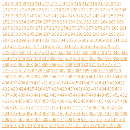
207
208
209
210
211
212
213
214
215
216
217
218
219
220
221
222
223
224
225
226
227
228
229
230
231
232
233
234
235
236
237
238
239
240
241
242
243
244
245
246
247
248
249
250
251
252
253
254
255
256
257
258
259
260
261
262
263
264
265
266
267
268
269
270
271
272
273
274
275
276
277
278
279
280
281
282
283
284
285
286
287
288
289
290
291
292
293
294
295
296
297
298
299
300
301
302
303
304
305
306
307
308
309
310
311
312
313
314
315
316
317
318
319
320
321
322
323
324
325
326
327
328
329
330
331
332
333
334
335
336
337
338
339
340
341
342
343
344
345
346
347
348
349
350
351
352
353
354
355
356
357
358
359
360
361
362
363
364
365
366
367
368
369
370
371
372
373
374
375
376
377
378
379
380
381
382
383
384
385
386
387
388
389
390
391
392
393
394
395
396
397
398
399
400
401
402
403
404
405
406
407
408
409
410
411
412
413
414
415
416
417
418
419
420
421
422
423
424
425
426
427
428
429
430
431
432
433
434
435
436
437
438
439
440
441
442
443
444
445
446
447
448
449
450
451
452
453
454
455
456
457
458
459
460
461
462
463
464
465
466
467
468
469
470
471
472
473
474
475
476
477
478
479
480
481
482
483
484
485
486
487
488
489
490
491
492
493
494
495
496
497
498
499
500
501
502
503
504
505
506
507
508
509
510
511
512
513
514
515
516
517
518
519
520
521
522
523
524
525
526
527
528
529
530