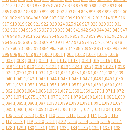
870
871
872
873
874
875
876
877
878
879
880
881
882
883
884
885
886
887
888
889
890
891
892
893
894
895
896
897
898
899
900
901
902
903
904
905
906
907
908
909
910
911
912
913
914
915
916
917
918
919
920
921
922
923
924
925
926
927
928
929
930
931
932
933
934
935
936
937
938
939
940
941
942
943
944
945
946
947
948
949
950
951
952
953
954
955
956
957
958
959
960
961
962
963
964
965
966
967
968
969
970
971
972
973
974
975
976
977
978
979
980
981
982
983
984
985
986
987
988
989
990
991
992
993
994
995
996
997
998
999
1,000
1,001
1,002
1,003
1,004
1,005
1,006
1,007
1,008
1,009
1,010
1,011
1,012
1,013
1,014
1,015
1,016
1,017
1,018
1,019
1,020
1,021
1,022
1,023
1,024
1,025
1,026
1,027
1,028
1,029
1,030
1,031
1,032
1,033
1,034
1,035
1,036
1,037
1,038
1,039
1,040
1,041
1,042
1,043
1,044
1,045
1,046
1,047
1,048
1,049
1,050
1,051
1,052
1,053
1,054
1,055
1,056
1,057
1,058
1,059
1,060
1,061
1,062
1,063
1,064
1,065
1,066
1,067
1,068
1,069
1,070
1,071
1,072
1,073
1,074
1,075
1,076
1,077
1,078
1,079
1,080
1,081
1,082
1,083
1,084
1,085
1,086
1,087
1,088
1,089
1,090
1,091
1,092
1,093
1,094
1,095
1,096
1,097
1,098
1,099
1,100
1,101
1,102
1,103
1,104
1,105
1,106
1,107
1,108
1,109
1,110
1,111
1,112
1,113
1,114
1,115
1,116
1,117
1,118
1,119
1,120
1,121
1,122
1,123
1,124
1,125
1,126
1,127
1,128
1,129
1,130
1,131
1,132
1,133
1,134
1,135
1,136
1,137
1,138