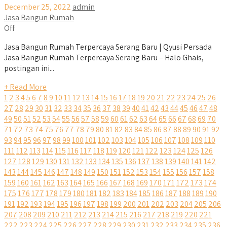
December 25, 2022
admin
Jasa Bangun Rumah
Off
Jasa Bangun Rumah Terpercaya Serang Baru | Qyusi Persada
Jasa Bangun Rumah Terpercaya Serang Baru – Halo Ghais,
postingan ini...
+ Read More
1
2
3
4
5
6
7
8
9
10
11
12
13
14
15
16
17
18
19
20
21
22
23
24
25
26
27
28
29
30
31
32
33
34
35
36
37
38
39
40
41
42
43
44
45
46
47
48
49
50
51
52
53
54
55
56
57
58
59
60
61
62
63
64
65
66
67
68
69
70
71
72
73
74
75
76
77
78
79
80
81
82
83
84
85
86
87
88
89
90
91
92
93
94
95
96
97
98
99
100
101
102
103
104
105
106
107
108
109
110
111
112
113
114
115
116
117
118
119
120
121
122
123
124
125
126
127
128
129
130
131
132
133
134
135
136
137
138
139
140
141
142
143
144
145
146
147
148
149
150
151
152
153
154
155
156
157
158
159
160
161
162
163
164
165
166
167
168
169
170
171
172
173
174
175
176
177
178
179
180
181
182
183
184
185
186
187
188
189
190
191
192
193
194
195
196
197
198
199
200
201
202
203
204
205
206
207
208
209
210
211
212
213
214
215
216
217
218
219
220
221
222
223
224
225
226
227
228
229
230
231
232
233
234
235
236