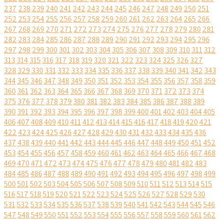
237
238
239
240
241
242
243
244
245
246
247
248
249
250
251
252
253
254
255
256
257
258
259
260
261
262
263
264
265
266
267
268
269
270
271
272
273
274
275
276
277
278
279
280
281
282
283
284
285
286
287
288
289
290
291
292
293
294
295
296
297
298
299
300
301
302
303
304
305
306
307
308
309
310
311
312
313
314
315
316
317
318
319
320
321
322
323
324
325
326
327
328
329
330
331
332
333
334
335
336
337
338
339
340
341
342
343
344
345
346
347
348
349
350
351
352
353
354
355
356
357
358
359
360
361
362
363
364
365
366
367
368
369
370
371
372
373
374
375
376
377
378
379
380
381
382
383
384
385
386
387
388
389
390
391
392
393
394
395
396
397
398
399
400
401
402
403
404
405
406
407
408
409
410
411
412
413
414
415
416
417
418
419
420
421
422
423
424
425
426
427
428
429
430
431
432
433
434
435
436
437
438
439
440
441
442
443
444
445
446
447
448
449
450
451
452
453
454
455
456
457
458
459
460
461
462
463
464
465
466
467
468
469
470
471
472
473
474
475
476
477
478
479
480
481
482
483
484
485
486
487
488
489
490
491
492
493
494
495
496
497
498
499
500
501
502
503
504
505
506
507
508
509
510
511
512
513
514
515
516
517
518
519
520
521
522
523
524
525
526
527
528
529
530
531
532
533
534
535
536
537
538
539
540
541
542
543
544
545
546
547
548
549
550
551
552
553
554
555
556
557
558
559
560
561
562