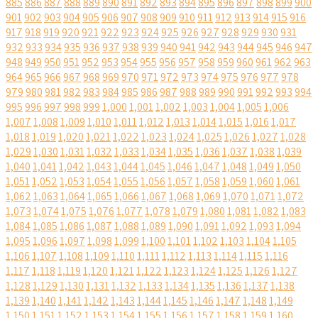
885
886
887
888
889
890
891
892
893
894
895
896
897
898
899
900
901
902
903
904
905
906
907
908
909
910
911
912
913
914
915
916
917
918
919
920
921
922
923
924
925
926
927
928
929
930
931
932
933
934
935
936
937
938
939
940
941
942
943
944
945
946
947
948
949
950
951
952
953
954
955
956
957
958
959
960
961
962
963
964
965
966
967
968
969
970
971
972
973
974
975
976
977
978
979
980
981
982
983
984
985
986
987
988
989
990
991
992
993
994
995
996
997
998
999
1,000
1,001
1,002
1,003
1,004
1,005
1,006
1,007
1,008
1,009
1,010
1,011
1,012
1,013
1,014
1,015
1,016
1,017
1,018
1,019
1,020
1,021
1,022
1,023
1,024
1,025
1,026
1,027
1,028
1,029
1,030
1,031
1,032
1,033
1,034
1,035
1,036
1,037
1,038
1,039
1,040
1,041
1,042
1,043
1,044
1,045
1,046
1,047
1,048
1,049
1,050
1,051
1,052
1,053
1,054
1,055
1,056
1,057
1,058
1,059
1,060
1,061
1,062
1,063
1,064
1,065
1,066
1,067
1,068
1,069
1,070
1,071
1,072
1,073
1,074
1,075
1,076
1,077
1,078
1,079
1,080
1,081
1,082
1,083
1,084
1,085
1,086
1,087
1,088
1,089
1,090
1,091
1,092
1,093
1,094
1,095
1,096
1,097
1,098
1,099
1,100
1,101
1,102
1,103
1,104
1,105
1,106
1,107
1,108
1,109
1,110
1,111
1,112
1,113
1,114
1,115
1,116
1,117
1,118
1,119
1,120
1,121
1,122
1,123
1,124
1,125
1,126
1,127
1,128
1,129
1,130
1,131
1,132
1,133
1,134
1,135
1,136
1,137
1,138
1,139
1,140
1,141
1,142
1,143
1,144
1,145
1,146
1,147
1,148
1,149
1,150
1,151
1,152
1,153
1,154
1,155
1,156
1,157
1,158
1,159
1,160