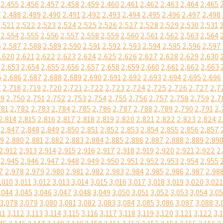
2,455
2,456
2,457
2,458
2,459
2,460
2,461
2,462
2,463
2,464
2,465
7
2,488
2,489
2,490
2,491
2,492
2,493
2,494
2,495
2,496
2,497
2,498
,521
2,522
2,523
2,524
2,525
2,526
2,527
2,528
2,529
2,530
2,531
2,554
2,555
2,556
2,557
2,558
2,559
2,560
2,561
2,562
2,563
2,564
6
2,587
2,588
2,589
2,590
2,591
2,592
2,593
2,594
2,595
2,596
2,597
,620
2,621
2,622
2,623
2,624
2,625
2,626
2,627
2,628
2,629
2,630
2,653
2,654
2,655
2,656
2,657
2,658
2,659
2,660
2,661
2,662
2,663
5
2,686
2,687
2,688
2,689
2,690
2,691
2,692
2,693
2,694
2,695
2,696
7
2,718
2,719
2,720
2,721
2,722
2,723
2,724
2,725
2,726
2,727
2,7
49
2,750
2,751
2,752
2,753
2,754
2,755
2,756
2,757
2,758
2,759
2,7
781
2,782
2,783
2,784
2,785
2,786
2,787
2,788
2,789
2,790
2,791
2,
2,814
2,815
2,816
2,817
2,818
2,819
2,820
2,821
2,822
2,823
2,824
2
2,847
2,848
2,849
2,850
2,851
2,852
2,853
2,854
2,855
2,856
2,857
79
2,880
2,881
2,882
2,883
2,884
2,885
2,886
2,887
2,888
2,889
2,89
2,912
2,913
2,914
2,915
2,916
2,917
2,918
2,919
2,920
2,921
2,922
2
2,945
2,946
2,947
2,948
2,949
2,950
2,951
2,952
2,953
2,954
2,955
7
2,978
2,979
2,980
2,981
2,982
2,983
2,984
2,985
2,986
2,987
2,98
,010
3,011
3,012
3,013
3,014
3,015
3,016
3,017
3,018
3,019
3,020
3,021
,044
3,045
3,046
3,047
3,048
3,049
3,050
3,051
3,052
3,053
3,054
3,0
3,078
3,079
3,080
3,081
3,082
3,083
3,084
3,085
3,086
3,087
3,088
3,
11
3,112
3,113
3,114
3,115
3,116
3,117
3,118
3,119
3,120
3,121
3,122
3,