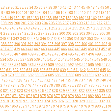
28
29
30
31
32
33
34
35
36
37
38
39
40
41
42
43
44
45
46
47
48
49
50
6
97
98
99
100
101
102
103
104
105
106
107
108
109
110
111
112
113
114
7
148
149
150
151
152
153
154
155
156
157
158
159
160
161
162
163
164
7
198
199
200
201
202
203
204
205
206
207
208
209
210
211
212
213
4
245
246
247
248
249
250
251
252
253
254
255
256
257
258
259
2
91
292
293
294
295
296
297
298
299
300
301
302
303
304
305
306
30
340
341
342
343
344
345
346
347
348
349
350
351
352
353
354
355
3
388
389
390
391
392
393
394
395
396
397
398
399
400
401
402
403
4
437
438
439
440
441
442
443
444
445
446
447
448
449
450
451
452
4
485
486
487
488
489
490
491
492
493
494
495
496
497
498
499
500
5
534
535
536
537
538
539
540
541
542
543
544
545
546
547
548
549
5
582
583
584
585
586
587
588
589
590
591
592
593
594
595
596
597
5
630
631
632
633
634
635
636
637
638
639
640
641
642
643
644
645
64
678
679
680
681
682
683
684
685
686
687
688
689
690
691
692
693
6
5
726
727
728
729
730
731
732
733
734
735
736
737
738
739
740
74
72
773
774
775
776
777
778
779
780
781
782
783
784
785
786
787
20
821
822
823
824
825
826
827
828
829
830
831
832
833
834
835
83
869
870
871
872
873
874
875
876
877
878
879
880
881
882
883
884
8
17
918
919
920
921
922
923
924
925
926
927
928
929
930
931
932
93
966
967
968
969
970
971
972
973
974
975
976
977
978
979
980
981
9