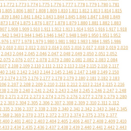
71
1,772
1,773
1,774
1,775
1,776
1,777
1,778
1,779
1,780
1,781
4
1,805
1,806
1,807
1,808
1,809
1,810
1,811
1,812
1,813
1,814
1,815
1,839
1,840
1,841
1,842
1,843
1,844
1,845
1,846
1,847
1,848
1,849
,873
1,874
1,875
1,876
1,877
1,878
1,879
1,880
1,881
1,882
1,883
,907
1,908
1,909
1,910
1,911
1,912
1,913
1,914
1,915
1,916
1,917
1,918
1,942
1,943
1,944
1,945
1,946
1,947
1,948
1,949
1,950
1,951
1,952
1,976
1,977
1,978
1,979
1,980
1,981
1,982
1,983
1,984
1,985
1,986
9
2,010
2,011
2,012
2,013
2,014
2,015
2,016
2,017
2,018
2,019
2,020
2,043
2,044
2,045
2,046
2,047
2,048
2,049
2,050
2,051
2,052
2,075
2,076
2,077
2,078
2,079
2,080
2,081
2,082
2,083
2,084
,107
2,108
2,109
2,110
2,111
2,112
2,113
2,114
2,115
2,116
2,117
140
2,141
2,142
2,143
2,144
2,145
2,146
2,147
2,148
2,149
2,150
73
2,174
2,175
2,176
2,177
2,178
2,179
2,180
2,181
2,182
2,183
206
2,207
2,208
2,209
2,210
2,211
2,212
2,213
2,214
2,215
2,216
238
2,239
2,240
2,241
2,242
2,243
2,244
2,245
2,246
2,247
2,248
70
2,271
2,272
2,273
2,274
2,275
2,276
2,277
2,278
2,279
2,280
02
2,303
2,304
2,305
2,306
2,307
2,308
2,309
2,310
2,311
2,312
2,335
2,336
2,337
2,338
2,339
2,340
2,341
2,342
2,343
2,344
2,345
2,368
2,369
2,370
2,371
2,372
2,373
2,374
2,375
2,376
2,377
2,400
2,401
2,402
2,403
2,404
2,405
2,406
2,407
2,408
2,409
2,410
2,433
2,434
2,435
2,436
2,437
2,438
2,439
2,440
2,441
2,442
2,443