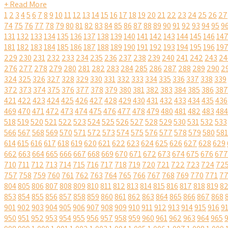
+ Read More
1
2
3
4
5
6
7
8
9
10
11
12
13
14
15
16
17
18
19
20
21
22
23
24
25
26
27
74
75
76
77
78
79
80
81
82
83
84
85
86
87
88
89
90
91
92
93
94
95
9
131
132
133
134
135
136
137
138
139
140
141
142
143
144
145
146
14
181
182
183
184
185
186
187
188
189
190
191
192
193
194
195
196
19
229
230
231
232
233
234
235
236
237
238
239
240
241
242
243
24
276
277
278
279
280
281
282
283
284
285
286
287
288
289
290
2
324
325
326
327
328
329
330
331
332
333
334
335
336
337
338
339
372
373
374
375
376
377
378
379
380
381
382
383
384
385
386
387
421
422
423
424
425
426
427
428
429
430
431
432
433
434
435
436
469
470
471
472
473
474
475
476
477
478
479
480
481
482
483
484
518
519
520
521
522
523
524
525
526
527
528
529
530
531
532
533
566
567
568
569
570
571
572
573
574
575
576
577
578
579
580
581
614
615
616
617
618
619
620
621
622
623
624
625
626
627
628
629
662
663
664
665
666
667
668
669
670
671
672
673
674
675
676
677
710
711
712
713
714
715
716
717
718
719
720
721
722
723
724
72
757
758
759
760
761
762
763
764
765
766
767
768
769
770
771
7
804
805
806
807
808
809
810
811
812
813
814
815
816
817
818
819
8
853
854
855
856
857
858
859
860
861
862
863
864
865
866
867
868
901
902
903
904
905
906
907
908
909
910
911
912
913
914
915
916
9
950
951
952
953
954
955
956
957
958
959
960
961
962
963
964
965