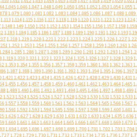
1,010
1,011
1,012
1,013
1,014
1,015
1,016
1,017
1,018
1,019
1,020
1,021
44
1,045
1,046
1,047
1,048
1,049
1,050
1,051
1,052
1,053
1,054
1,055
1
,078
1,079
1,080
1,081
1,082
1,083
1,084
1,085
1,086
1,087
1,088
1,089
1,113
1,114
1,115
1,116
1,117
1,118
1,119
1,120
1,121
1,122
1,123
1,124
7
1,148
1,149
1,150
1,151
1,152
1,153
1,154
1,155
1,156
1,157
1,158
1,159
82
1,183
1,184
1,185
1,186
1,187
1,188
1,189
1,190
1,191
1,192
1,193
1,1
217
1,218
1,219
1,220
1,221
1,222
1,223
1,224
1,225
1,226
1,227
1,2
,251
1,252
1,253
1,254
1,255
1,256
1,257
1,258
1,259
1,260
1,261
1,2
1,284
1,285
1,286
1,287
1,288
1,289
1,290
1,291
1,292
1,293
1,294
1,
8
1,319
1,320
1,321
1,322
1,323
1,324
1,325
1,326
1,327
1,328
1,329
1
52
1,353
1,354
1,355
1,356
1,357
1,358
1,359
1,360
1,361
1,362
1,363
1
386
1,387
1,388
1,389
1,390
1,391
1,392
1,393
1,394
1,395
1,396
1,397
0
1,421
1,422
1,423
1,424
1,425
1,426
1,427
1,428
1,429
1,430
1,431
1
54
1,455
1,456
1,457
1,458
1,459
1,460
1,461
1,462
1,463
1,464
1,465
1
488
1,489
1,490
1,491
1,492
1,493
1,494
1,495
1,496
1,497
1,498
1,499
1
22
1,523
1,524
1,525
1,526
1,527
1,528
1,529
1,530
1,531
1,532
1,533
1
56
1,557
1,558
1,559
1,560
1,561
1,562
1,563
1,564
1,565
1,566
1,567
1
590
1,591
1,592
1,593
1,594
1,595
1,596
1,597
1,598
1,599
1,600
1,601
1
25
1,626
1,627
1,628
1,629
1,630
1,631
1,632
1,633
1,634
1,635
1,636
1
59
1,660
1,661
1,662
1,663
1,664
1,665
1,666
1,667
1,668
1,669
1,670
1
693
1,694
1,695
1,696
1,697
1,698
1,699
1,700
1,701
1,702
1,703
1,704
1,727
1,728
1,729
1,730
1,731
1,732
1,733
1,734
1,735
1,736
1,737
1,