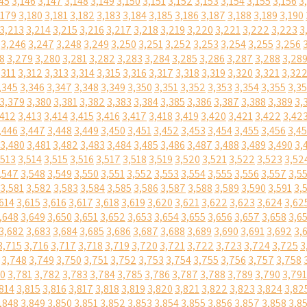
45
3,146
3,147
3,148
3,149
3,150
3,151
3,152
3,153
3,154
3,155
3,156
3
,179
3,180
3,181
3,182
3,183
3,184
3,185
3,186
3,187
3,188
3,189
3,190
3,213
3,214
3,215
3,216
3,217
3,218
3,219
3,220
3,221
3,222
3,223
3
3,246
3,247
3,248
3,249
3,250
3,251
3,252
3,253
3,254
3,255
3,256
8
3,279
3,280
3,281
3,282
3,283
3,284
3,285
3,286
3,287
3,288
3,28
,311
3,312
3,313
3,314
3,315
3,316
3,317
3,318
3,319
3,320
3,321
3,32
,345
3,346
3,347
3,348
3,349
3,350
3,351
3,352
3,353
3,354
3,355
3,3
3,379
3,380
3,381
3,382
3,383
3,384
3,385
3,386
3,387
3,388
3,389
3,
,412
3,413
3,414
3,415
3,416
3,417
3,418
3,419
3,420
3,421
3,422
3,42
,446
3,447
3,448
3,449
3,450
3,451
3,452
3,453
3,454
3,455
3,456
3,4
3,480
3,481
3,482
3,483
3,484
3,485
3,486
3,487
3,488
3,489
3,490
3,
,513
3,514
3,515
3,516
3,517
3,518
3,519
3,520
3,521
3,522
3,523
3,52
,547
3,548
3,549
3,550
3,551
3,552
3,553
3,554
3,555
3,556
3,557
3,5
3,581
3,582
3,583
3,584
3,585
3,586
3,587
3,588
3,589
3,590
3,591
3,
614
3,615
3,616
3,617
3,618
3,619
3,620
3,621
3,622
3,623
3,624
3,62
,648
3,649
3,650
3,651
3,652
3,653
3,654
3,655
3,656
3,657
3,658
3,6
3,682
3,683
3,684
3,685
3,686
3,687
3,688
3,689
3,690
3,691
3,692
3,
3,715
3,716
3,717
3,718
3,719
3,720
3,721
3,722
3,723
3,724
3,725
3
3,748
3,749
3,750
3,751
3,752
3,753
3,754
3,755
3,756
3,757
3,758
80
3,781
3,782
3,783
3,784
3,785
3,786
3,787
3,788
3,789
3,790
3,791
814
3,815
3,816
3,817
3,818
3,819
3,820
3,821
3,822
3,823
3,824
3,82
,848
3,849
3,850
3,851
3,852
3,853
3,854
3,855
3,856
3,857
3,858
3,8