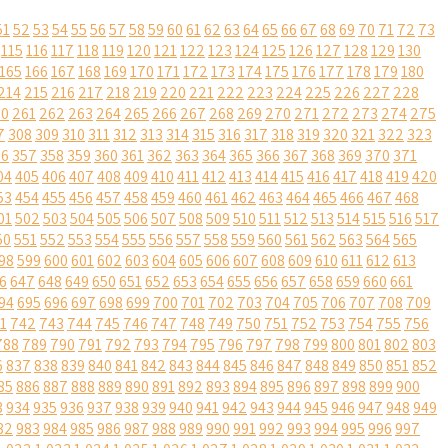
51
52
53
54
55
56
57
58
59
60
61
62
63
64
65
66
67
68
69
70
71
72
73
115
116
117
118
119
120
121
122
123
124
125
126
127
128
129
130
165
166
167
168
169
170
171
172
173
174
175
176
177
178
179
180
214
215
216
217
218
219
220
221
222
223
224
225
226
227
228
60
261
262
263
264
265
266
267
268
269
270
271
272
273
274
275
7
308
309
310
311
312
313
314
315
316
317
318
319
320
321
322
323
56
357
358
359
360
361
362
363
364
365
366
367
368
369
370
371
04
405
406
407
408
409
410
411
412
413
414
415
416
417
418
419
420
53
454
455
456
457
458
459
460
461
462
463
464
465
466
467
468
01
502
503
504
505
506
507
508
509
510
511
512
513
514
515
516
517
50
551
552
553
554
555
556
557
558
559
560
561
562
563
564
565
98
599
600
601
602
603
604
605
606
607
608
609
610
611
612
613
6
647
648
649
650
651
652
653
654
655
656
657
658
659
660
661
94
695
696
697
698
699
700
701
702
703
704
705
706
707
708
709
1
742
743
744
745
746
747
748
749
750
751
752
753
754
755
756
788
789
790
791
792
793
794
795
796
797
798
799
800
801
802
803
6
837
838
839
840
841
842
843
844
845
846
847
848
849
850
851
852
85
886
887
888
889
890
891
892
893
894
895
896
897
898
899
900
3
934
935
936
937
938
939
940
941
942
943
944
945
946
947
948
949
82
983
984
985
986
987
988
989
990
991
992
993
994
995
996
997