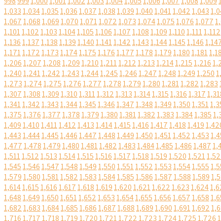
998
999
1,000
1,001
1,002
1,003
1,004
1,005
1,006
1,007
1,008
1,009
1,033
1,034
1,035
1,036
1,037
1,038
1,039
1,040
1,041
1,042
1,043
1,0
1,067
1,068
1,069
1,070
1,071
1,072
1,073
1,074
1,075
1,076
1,077
1
1,101
1,102
1,103
1,104
1,105
1,106
1,107
1,108
1,109
1,110
1,111
1,112
1,136
1,137
1,138
1,139
1,140
1,141
1,142
1,143
1,144
1,145
1,146
1,14
1,171
1,172
1,173
1,174
1,175
1,176
1,177
1,178
1,179
1,180
1,181
1,1
1,206
1,207
1,208
1,209
1,210
1,211
1,212
1,213
1,214
1,215
1,216
1,
1,240
1,241
1,242
1,243
1,244
1,245
1,246
1,247
1,248
1,249
1,250
1
1,273
1,274
1,275
1,276
1,277
1,278
1,279
1,280
1,281
1,282
1,283
1,307
1,308
1,309
1,310
1,311
1,312
1,313
1,314
1,315
1,316
1,317
1,31
1,341
1,342
1,343
1,344
1,345
1,346
1,347
1,348
1,349
1,350
1,351
1,3
1,375
1,376
1,377
1,378
1,379
1,380
1,381
1,382
1,383
1,384
1,385
1,
1,409
1,410
1,411
1,412
1,413
1,414
1,415
1,416
1,417
1,418
1,419
1,42
1,443
1,444
1,445
1,446
1,447
1,448
1,449
1,450
1,451
1,452
1,453
1,4
1,477
1,478
1,479
1,480
1,481
1,482
1,483
1,484
1,485
1,486
1,487
1,
1,511
1,512
1,513
1,514
1,515
1,516
1,517
1,518
1,519
1,520
1,521
1,5
1,545
1,546
1,547
1,548
1,549
1,550
1,551
1,552
1,553
1,554
1,555
1,5
1,579
1,580
1,581
1,582
1,583
1,584
1,585
1,586
1,587
1,588
1,589
1,
1,614
1,615
1,616
1,617
1,618
1,619
1,620
1,621
1,622
1,623
1,624
1,6
1,648
1,649
1,650
1,651
1,652
1,653
1,654
1,655
1,656
1,657
1,658
1,6
1,682
1,683
1,684
1,685
1,686
1,687
1,688
1,689
1,690
1,691
1,692
1,
1,716
1,717
1,718
1,719
1,720
1,721
1,722
1,723
1,724
1,725
1,726