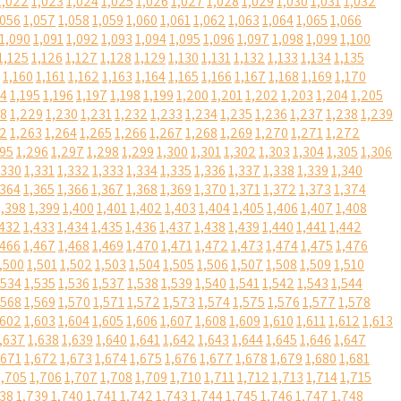
1,022
1,023
1,024
1,025
1,026
1,027
1,028
1,029
1,030
1,031
1,032
,056
1,057
1,058
1,059
1,060
1,061
1,062
1,063
1,064
1,065
1,066
1,090
1,091
1,092
1,093
1,094
1,095
1,096
1,097
1,098
1,099
1,100
1,125
1,126
1,127
1,128
1,129
1,130
1,131
1,132
1,133
1,134
1,135
1,160
1,161
1,162
1,163
1,164
1,165
1,166
1,167
1,168
1,169
1,170
94
1,195
1,196
1,197
1,198
1,199
1,200
1,201
1,202
1,203
1,204
1,205
28
1,229
1,230
1,231
1,232
1,233
1,234
1,235
1,236
1,237
1,238
1,239
62
1,263
1,264
1,265
1,266
1,267
1,268
1,269
1,270
1,271
1,272
295
1,296
1,297
1,298
1,299
1,300
1,301
1,302
1,303
1,304
1,305
1,306
,330
1,331
1,332
1,333
1,334
1,335
1,336
1,337
1,338
1,339
1,340
,364
1,365
1,366
1,367
1,368
1,369
1,370
1,371
1,372
1,373
1,374
1,398
1,399
1,400
1,401
1,402
1,403
1,404
1,405
1,406
1,407
1,408
,432
1,433
1,434
1,435
1,436
1,437
1,438
1,439
1,440
1,441
1,442
,466
1,467
1,468
1,469
1,470
1,471
1,472
1,473
1,474
1,475
1,476
,500
1,501
1,502
1,503
1,504
1,505
1,506
1,507
1,508
1,509
1,510
,534
1,535
1,536
1,537
1,538
1,539
1,540
1,541
1,542
1,543
1,544
,568
1,569
1,570
1,571
1,572
1,573
1,574
1,575
1,576
1,577
1,578
,602
1,603
1,604
1,605
1,606
1,607
1,608
1,609
1,610
1,611
1,612
1,613
,637
1,638
1,639
1,640
1,641
1,642
1,643
1,644
1,645
1,646
1,647
,671
1,672
1,673
1,674
1,675
1,676
1,677
1,678
1,679
1,680
1,681
1,705
1,706
1,707
1,708
1,709
1,710
1,711
1,712
1,713
1,714
1,715
738
1,739
1,740
1,741
1,742
1,743
1,744
1,745
1,746
1,747
1,748