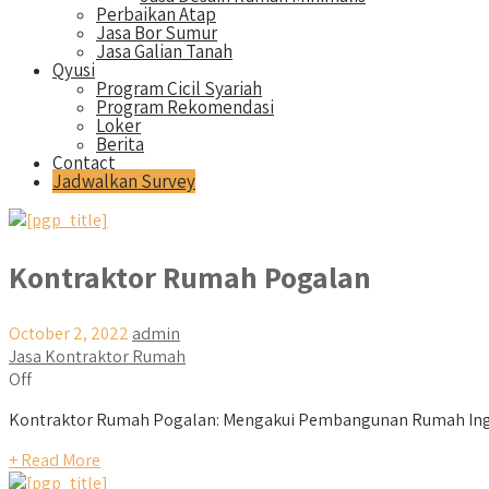
Perbaikan Atap
Jasa Bor Sumur
Jasa Galian Tanah
Qyusi
Program Cicil Syariah
Program Rekomendasi
Loker
Berita
Contact
Jadwalkan Survey
Kontraktor Rumah Pogalan
October 2, 2022
admin
Jasa Kontraktor Rumah
Off
Kontraktor Rumah Pogalan: Mengakui Pembangunan Rumah Ingin
+ Read More