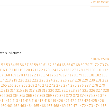
+ READ MORE
en ini cuma...
+ READ MORE
1
52
53
54
55
56
57
58
59
60
61
62
63
64
65
66
67
68
69
70
71
72
73
74
116
117
118
119
120
121
122
123
124
125
126
127
128
129
130
131
132
67
168
169
170
171
172
173
174
175
176
177
178
179
180
181
182
183
217
218
219
220
221
222
223
224
225
226
227
228
229
230
231
232
265
266
267
268
269
270
271
272
273
274
275
276
277
278
279
12
313
314
315
316
317
318
319
320
321
322
323
324
325
326
327
328
362
363
364
365
366
367
368
369
370
371
372
373
374
375
376
377
411
412
413
414
415
416
417
418
419
420
421
422
423
424
425
426
460
461
462
463
464
465
466
467
468
469
470
471
472
473
474
475