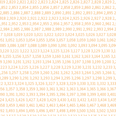
819
2,820
2,821
2,822
2,823
2,824
2,825
2,826
2,827
2,828
2,829
2
,852
2,853
2,854
2,855
2,856
2,857
2,858
2,859
2,860
2,861
2,862
2
2,885
2,886
2,887
2,888
2,889
2,890
2,891
2,892
2,893
2,894
2,895
2
,918
2,919
2,920
2,921
2,922
2,923
2,924
2,925
2,926
2,927
2,928
2
2,951
2,952
2,953
2,954
2,955
2,956
2,957
2,958
2,959
2,960
2,961
2
2,984
2,985
2,986
2,987
2,988
2,989
2,990
2,991
2,992
2,993
2,994
17
3,018
3,019
3,020
3,021
3,022
3,023
3,024
3,025
3,026
3,027
3,028
051
3,052
3,053
3,054
3,055
3,056
3,057
3,058
3,059
3,060
3,061
3,062
,085
3,086
3,087
3,088
3,089
3,090
3,091
3,092
3,093
3,094
3,095
3,09
3,120
3,121
3,122
3,123
3,124
3,125
3,126
3,127
3,128
3,129
3,130
3,
4
3,155
3,156
3,157
3,158
3,159
3,160
3,161
3,162
3,163
3,164
3,165
3,
89
3,190
3,191
3,192
3,193
3,194
3,195
3,196
3,197
3,198
3,199
3,200
3,
,223
3,224
3,225
3,226
3,227
3,228
3,229
3,230
3,231
3,232
3,233
3
3,256
3,257
3,258
3,259
3,260
3,261
3,262
3,263
3,264
3,265
3,266
3
3,289
3,290
3,291
3,292
3,293
3,294
3,295
3,296
3,297
3,298
3,299
3
22
3,323
3,324
3,325
3,326
3,327
3,328
3,329
3,330
3,331
3,332
3,33
356
3,357
3,358
3,359
3,360
3,361
3,362
3,363
3,364
3,365
3,366
3,36
390
3,391
3,392
3,393
3,394
3,395
3,396
3,397
3,398
3,399
3,400
3,401
424
3,425
3,426
3,427
3,428
3,429
3,430
3,431
3,432
3,433
3,434
3,43
458
3,459
3,460
3,461
3,462
3,463
3,464
3,465
3,466
3,467
3,468
3,46
492
3,493
3,494
3,495
3,496
3,497
3,498
3,499
3,500
3,501
3,502
3,503