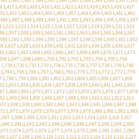
,381
1,382
1,383
1,384
1,385
1,386
1,387
1,388
1,389
1,390
1,391
1,392
16
1,417
1,418
1,419
1,420
1,421
1,422
1,423
1,424
1,425
1,426
1,427
451
1,452
1,453
1,454
1,455
1,456
1,457
1,458
1,459
1,460
1,461
1,462
,486
1,487
1,488
1,489
1,490
1,491
1,492
1,493
1,494
1,495
1,496
1,497
1
1,522
1,523
1,524
1,525
1,526
1,527
1,528
1,529
1,530
1,531
1,532
556
1,557
1,558
1,559
1,560
1,561
1,562
1,563
1,564
1,565
1,566
1,567
,591
1,592
1,593
1,594
1,595
1,596
1,597
1,598
1,599
1,600
1,601
1,602
26
1,627
1,628
1,629
1,630
1,631
1,632
1,633
1,634
1,635
1,636
1,637
661
1,662
1,663
1,664
1,665
1,666
1,667
1,668
1,669
1,670
1,671
1,672
,696
1,697
1,698
1,699
1,700
1,701
1,702
1,703
1,704
1,705
1,706
9
1,730
1,731
1,732
1,733
1,734
1,735
1,736
1,737
1,738
1,739
1,740
1,764
1,765
1,766
1,767
1,768
1,769
1,770
1,771
1,772
1,773
1,774
7
1,798
1,799
1,800
1,801
1,802
1,803
1,804
1,805
1,806
1,807
1,808
832
1,833
1,834
1,835
1,836
1,837
1,838
1,839
1,840
1,841
1,842
1,843
867
1,868
1,869
1,870
1,871
1,872
1,873
1,874
1,875
1,876
1,877
1,878
902
1,903
1,904
1,905
1,906
1,907
1,908
1,909
1,910
1,911
1,912
1,913
937
1,938
1,939
1,940
1,941
1,942
1,943
1,944
1,945
1,946
1,947
1,948
972
1,973
1,974
1,975
1,976
1,977
1,978
1,979
1,980
1,981
1,982
1,983
2,007
2,008
2,009
2,010
2,011
2,012
2,013
2,014
2,015
2,016
2,017
2,040
2,041
2,042
2,043
2,044
2,045
2,046
2,047
2,048
2,049
2,050
,073
2,074
2,075
2,076
2,077
2,078
2,079
2,080
2,081
2,082
2,083
106
2,107
2,108
2,109
2,110
2,111
2,112
2,113
2,114
2,115
2,116
2,117