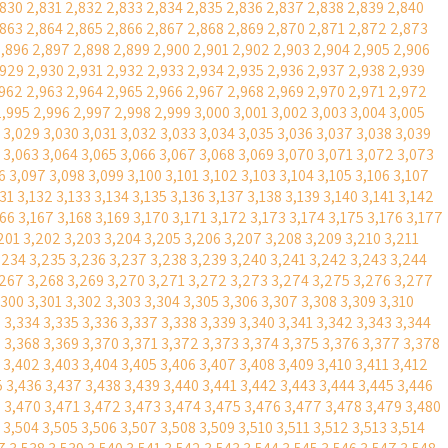
,830
2,831
2,832
2,833
2,834
2,835
2,836
2,837
2,838
2,839
2,840
,863
2,864
2,865
2,866
2,867
2,868
2,869
2,870
2,871
2,872
2,873
,896
2,897
2,898
2,899
2,900
2,901
2,902
2,903
2,904
2,905
2,906
,929
2,930
2,931
2,932
2,933
2,934
2,935
2,936
2,937
2,938
2,939
,962
2,963
2,964
2,965
2,966
2,967
2,968
2,969
2,970
2,971
2,972
2,995
2,996
2,997
2,998
2,999
3,000
3,001
3,002
3,003
3,004
3,005
3,029
3,030
3,031
3,032
3,033
3,034
3,035
3,036
3,037
3,038
3,039
3,063
3,064
3,065
3,066
3,067
3,068
3,069
3,070
3,071
3,072
3,073
6
3,097
3,098
3,099
3,100
3,101
3,102
3,103
3,104
3,105
3,106
3,107
131
3,132
3,133
3,134
3,135
3,136
3,137
3,138
3,139
3,140
3,141
3,142
166
3,167
3,168
3,169
3,170
3,171
3,172
3,173
3,174
3,175
3,176
3,177
201
3,202
3,203
3,204
3,205
3,206
3,207
3,208
3,209
3,210
3,211
,234
3,235
3,236
3,237
3,238
3,239
3,240
3,241
3,242
3,243
3,244
,267
3,268
3,269
3,270
3,271
3,272
3,273
3,274
3,275
3,276
3,277
,300
3,301
3,302
3,303
3,304
3,305
3,306
3,307
3,308
3,309
3,310
3
3,334
3,335
3,336
3,337
3,338
3,339
3,340
3,341
3,342
3,343
3,344
7
3,368
3,369
3,370
3,371
3,372
3,373
3,374
3,375
3,376
3,377
3,378
3,402
3,403
3,404
3,405
3,406
3,407
3,408
3,409
3,410
3,411
3,412
5
3,436
3,437
3,438
3,439
3,440
3,441
3,442
3,443
3,444
3,445
3,446
9
3,470
3,471
3,472
3,473
3,474
3,475
3,476
3,477
3,478
3,479
3,480
3,504
3,505
3,506
3,507
3,508
3,509
3,510
3,511
3,512
3,513
3,514