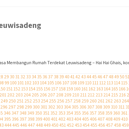
euwisadeng
sa Membangun Rumah Terdekat Leuwisadeng – Hai Hai Ghais, kont
28
29
30
31
32
33
34
35
36
37
38
39
40
41
42
43
44
45
46
47
48
49
50
5
98
99
100
101
102
103
104
105
106
107
108
109
110
111
112
113
114
115
150
151
152
153
154
155
156
157
158
159
160
161
162
163
164
165
166
1
201
202
203
204
205
206
207
208
209
210
211
212
213
214
215
216
249
250
251
252
253
254
255
256
257
258
259
260
261
262
263
264
296
297
298
299
300
301
302
303
304
305
306
307
308
309
310
311
3
45
346
347
348
349
350
351
352
353
354
355
356
357
358
359
360
361
94
395
396
397
398
399
400
401
402
403
404
405
406
407
408
409
410
43
444
445
446
447
448
449
450
451
452
453
454
455
456
457
458
459