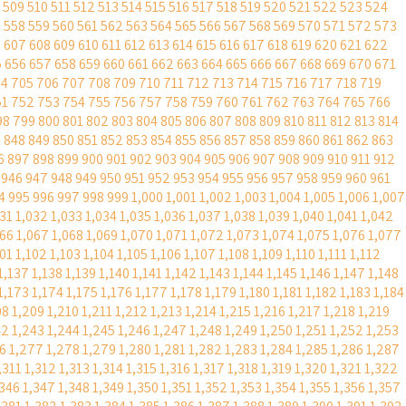
509
510
511
512
513
514
515
516
517
518
519
520
521
522
523
524
7
558
559
560
561
562
563
564
565
566
567
568
569
570
571
572
573
6
607
608
609
610
611
612
613
614
615
616
617
618
619
620
621
622
5
656
657
658
659
660
661
662
663
664
665
666
667
668
669
670
671
04
705
706
707
708
709
710
711
712
713
714
715
716
717
718
719
51
752
753
754
755
756
757
758
759
760
761
762
763
764
765
766
98
799
800
801
802
803
804
805
806
807
808
809
810
811
812
813
814
7
848
849
850
851
852
853
854
855
856
857
858
859
860
861
862
863
6
897
898
899
900
901
902
903
904
905
906
907
908
909
910
911
912
946
947
948
949
950
951
952
953
954
955
956
957
958
959
960
961
4
995
996
997
998
999
1,000
1,001
1,002
1,003
1,004
1,005
1,006
1,007
031
1,032
1,033
1,034
1,035
1,036
1,037
1,038
1,039
1,040
1,041
1,042
066
1,067
1,068
1,069
1,070
1,071
1,072
1,073
1,074
1,075
1,076
1,077
101
1,102
1,103
1,104
1,105
1,106
1,107
1,108
1,109
1,110
1,111
1,112
1,137
1,138
1,139
1,140
1,141
1,142
1,143
1,144
1,145
1,146
1,147
1,148
1,173
1,174
1,175
1,176
1,177
1,178
1,179
1,180
1,181
1,182
1,183
1,184
08
1,209
1,210
1,211
1,212
1,213
1,214
1,215
1,216
1,217
1,218
1,219
42
1,243
1,244
1,245
1,246
1,247
1,248
1,249
1,250
1,251
1,252
1,253
6
1,277
1,278
1,279
1,280
1,281
1,282
1,283
1,284
1,285
1,286
1,287
,311
1,312
1,313
1,314
1,315
1,316
1,317
1,318
1,319
1,320
1,321
1,322
,346
1,347
1,348
1,349
1,350
1,351
1,352
1,353
1,354
1,355
1,356
1,357