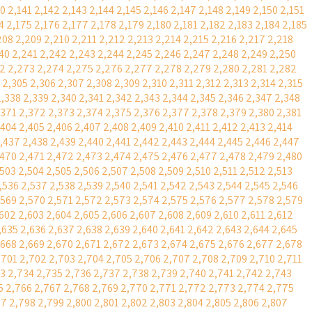
40
2,141
2,142
2,143
2,144
2,145
2,146
2,147
2,148
2,149
2,150
2,151
4
2,175
2,176
2,177
2,178
2,179
2,180
2,181
2,182
2,183
2,184
2,185
208
2,209
2,210
2,211
2,212
2,213
2,214
2,215
2,216
2,217
2,218
40
2,241
2,242
2,243
2,244
2,245
2,246
2,247
2,248
2,249
2,250
2
2,273
2,274
2,275
2,276
2,277
2,278
2,279
2,280
2,281
2,282
2,305
2,306
2,307
2,308
2,309
2,310
2,311
2,312
2,313
2,314
2,315
2,338
2,339
2,340
2,341
2,342
2,343
2,344
2,345
2,346
2,347
2,348
,371
2,372
2,373
2,374
2,375
2,376
2,377
2,378
2,379
2,380
2,381
,404
2,405
2,406
2,407
2,408
2,409
2,410
2,411
2,412
2,413
2,414
,437
2,438
2,439
2,440
2,441
2,442
2,443
2,444
2,445
2,446
2,447
,470
2,471
2,472
2,473
2,474
2,475
2,476
2,477
2,478
2,479
2,480
,503
2,504
2,505
2,506
2,507
2,508
2,509
2,510
2,511
2,512
2,513
,536
2,537
2,538
2,539
2,540
2,541
2,542
2,543
2,544
2,545
2,546
,569
2,570
2,571
2,572
2,573
2,574
2,575
2,576
2,577
2,578
2,579
,602
2,603
2,604
2,605
2,606
2,607
2,608
2,609
2,610
2,611
2,612
,635
2,636
2,637
2,638
2,639
2,640
2,641
2,642
2,643
2,644
2,645
,668
2,669
2,670
2,671
2,672
2,673
2,674
2,675
2,676
2,677
2,678
,701
2,702
2,703
2,704
2,705
2,706
2,707
2,708
2,709
2,710
2,711
33
2,734
2,735
2,736
2,737
2,738
2,739
2,740
2,741
2,742
2,743
5
2,766
2,767
2,768
2,769
2,770
2,771
2,772
2,773
2,774
2,775
97
2,798
2,799
2,800
2,801
2,802
2,803
2,804
2,805
2,806
2,807