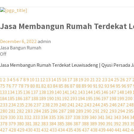
Jasa Membangun Rumah Terdekat L
December 6, 2022
admin
Jasa Bangun Rumah
Off
Jasa Membangun Rumah Terdekat Leuwisadeng | Qyusi Persada Ja
1
2
3
4
5
6
7
8
9
10
11
12
13
14
15
16
17
18
19
20
21
22
23
24
25
26
27
75
76
77
78
79
80
81
82
83
84
85
86
87
88
89
90
91
92
93
94
95
96
97
133
134
135
136
137
138
139
140
141
142
143
144
145
146
147
148
149
184
185
186
187
188
189
190
191
192
193
194
195
196
197
198
199
200
233
234
235
236
237
238
239
240
241
242
243
244
245
246
247
248
280
281
282
283
284
285
286
287
288
289
290
291
292
293
294
295
329
330
331
332
333
334
335
336
337
338
339
340
341
342
343
344
3
378
379
380
381
382
383
384
385
386
387
388
389
390
391
392
393
3
427
428
429
430
431
432
433
434
435
436
437
438
439
440
441
442
4