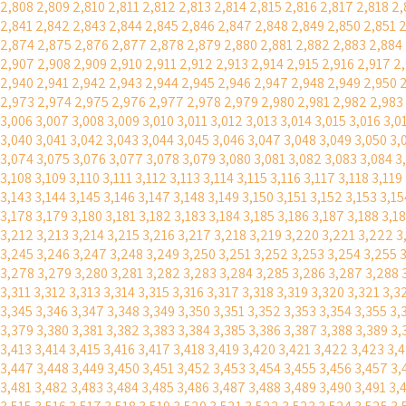
2,808
2,809
2,810
2,811
2,812
2,813
2,814
2,815
2,816
2,817
2,818
2,
2,841
2,842
2,843
2,844
2,845
2,846
2,847
2,848
2,849
2,850
2,851
2
2,874
2,875
2,876
2,877
2,878
2,879
2,880
2,881
2,882
2,883
2,884
2,907
2,908
2,909
2,910
2,911
2,912
2,913
2,914
2,915
2,916
2,917
2
2,940
2,941
2,942
2,943
2,944
2,945
2,946
2,947
2,948
2,949
2,950
2,973
2,974
2,975
2,976
2,977
2,978
2,979
2,980
2,981
2,982
2,983
3,006
3,007
3,008
3,009
3,010
3,011
3,012
3,013
3,014
3,015
3,016
3,0
3,040
3,041
3,042
3,043
3,044
3,045
3,046
3,047
3,048
3,049
3,050
3,
3,074
3,075
3,076
3,077
3,078
3,079
3,080
3,081
3,082
3,083
3,084
3
3,108
3,109
3,110
3,111
3,112
3,113
3,114
3,115
3,116
3,117
3,118
3,119
3,143
3,144
3,145
3,146
3,147
3,148
3,149
3,150
3,151
3,152
3,153
3,15
3,178
3,179
3,180
3,181
3,182
3,183
3,184
3,185
3,186
3,187
3,188
3,1
3,212
3,213
3,214
3,215
3,216
3,217
3,218
3,219
3,220
3,221
3,222
3
3,245
3,246
3,247
3,248
3,249
3,250
3,251
3,252
3,253
3,254
3,255
3,278
3,279
3,280
3,281
3,282
3,283
3,284
3,285
3,286
3,287
3,288
3,311
3,312
3,313
3,314
3,315
3,316
3,317
3,318
3,319
3,320
3,321
3,3
3,345
3,346
3,347
3,348
3,349
3,350
3,351
3,352
3,353
3,354
3,355
3,
3,379
3,380
3,381
3,382
3,383
3,384
3,385
3,386
3,387
3,388
3,389
3,
3,413
3,414
3,415
3,416
3,417
3,418
3,419
3,420
3,421
3,422
3,423
3,
3,447
3,448
3,449
3,450
3,451
3,452
3,453
3,454
3,455
3,456
3,457
3,
3,481
3,482
3,483
3,484
3,485
3,486
3,487
3,488
3,489
3,490
3,491
3,