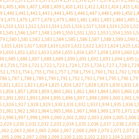
9
1,370
1,371
1,372
1,373
1,374
1,375
1,376
1,377
1,378
1,379
1,380
1
4
1,405
1,406
1,407
1,408
1,409
1,410
1,411
1,412
1,413
1,414
1,415
1,4
39
1,440
1,441
1,442
1,443
1,444
1,445
1,446
1,447
1,448
1,449
1,450
1,
74
1,475
1,476
1,477
1,478
1,479
1,480
1,481
1,482
1,483
1,484
1,485
1
9
1,510
1,511
1,512
1,513
1,514
1,515
1,516
1,517
1,518
1,519
1,520
1,52
4
1,545
1,546
1,547
1,548
1,549
1,550
1,551
1,552
1,553
1,554
1,555
1,
579
1,580
1,581
1,582
1,583
1,584
1,585
1,586
1,587
1,588
1,589
1,590
1
4
1,615
1,616
1,617
1,618
1,619
1,620
1,621
1,622
1,623
1,624
1,625
1,6
9
1,650
1,651
1,652
1,653
1,654
1,655
1,656
1,657
1,658
1,659
1,660
1,
84
1,685
1,686
1,687
1,688
1,689
1,690
1,691
1,692
1,693
1,694
1,695
1
18
1,719
1,720
1,721
1,722
1,723
1,724
1,725
1,726
1,727
1,728
1,72
752
1,753
1,754
1,755
1,756
1,757
1,758
1,759
1,760
1,761
1,762
1,763
,786
1,787
1,788
1,789
1,790
1,791
1,792
1,793
1,794
1,795
1,796
1,79
1,821
1,822
1,823
1,824
1,825
1,826
1,827
1,828
1,829
1,830
1,831
1,
5
1,856
1,857
1,858
1,859
1,860
1,861
1,862
1,863
1,864
1,865
1,866
1,
0
1,891
1,892
1,893
1,894
1,895
1,896
1,897
1,898
1,899
1,900
1,901
1,
5
1,926
1,927
1,928
1,929
1,930
1,931
1,932
1,933
1,934
1,935
1,936
1,
0
1,961
1,962
1,963
1,964
1,965
1,966
1,967
1,968
1,969
1,970
1,971
1,
5
1,996
1,997
1,998
1,999
2,000
2,001
2,002
2,003
2,004
2,005
2,006
2,029
2,030
2,031
2,032
2,033
2,034
2,035
2,036
2,037
2,038
2,039
,062
2,063
2,064
2,065
2,066
2,067
2,068
2,069
2,070
2,071
2,072
2
2,095
2,096
2,097
2,098
2,099
2,100
2,101
2,102
2,103
2,104
2,105
2,