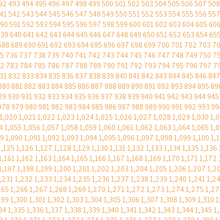
92
493
494
495
496
497
498
499
500
501
502
503
504
505
506
507
508
41
542
543
544
545
546
547
548
549
550
551
552
553
554
555
556
55
90
591
592
593
594
595
596
597
598
599
600
601
602
603
604
605
60
639
640
641
642
643
644
645
646
647
648
649
650
651
652
653
654
65
688
689
690
691
692
693
694
695
696
697
698
699
700
701
702
703
7
5
736
737
738
739
740
741
742
743
744
745
746
747
748
749
750
7
82
783
784
785
786
787
788
789
790
791
792
793
794
795
796
797
7
31
832
833
834
835
836
837
838
839
840
841
842
843
844
845
846
84
880
881
882
883
884
885
886
887
888
889
890
891
892
893
894
895
89
29
930
931
932
933
934
935
936
937
938
939
940
941
942
943
944
945
978
979
980
981
982
983
984
985
986
987
988
989
990
991
992
993
99
1,020
1,021
1,022
1,023
1,024
1,025
1,026
1,027
1,028
1,029
1,030
1,
4
1,055
1,056
1,057
1,058
1,059
1,060
1,061
1,062
1,063
1,064
1,065
1,
89
1,090
1,091
1,092
1,093
1,094
1,095
1,096
1,097
1,098
1,099
1,100
1,
1,125
1,126
1,127
1,128
1,129
1,130
1,131
1,132
1,133
1,134
1,135
1,136
1,161
1,162
1,163
1,164
1,165
1,166
1,167
1,168
1,169
1,170
1,171
1,172
1,197
1,198
1,199
1,200
1,201
1,202
1,203
1,204
1,205
1,206
1,207
1,2
,231
1,232
1,233
1,234
1,235
1,236
1,237
1,238
1,239
1,240
1,241
1,2
265
1,266
1,267
1,268
1,269
1,270
1,271
1,272
1,273
1,274
1,275
1,27
299
1,300
1,301
1,302
1,303
1,304
1,305
1,306
1,307
1,308
1,309
1,310
1
34
1,335
1,336
1,337
1,338
1,339
1,340
1,341
1,342
1,343
1,344
1,345
1