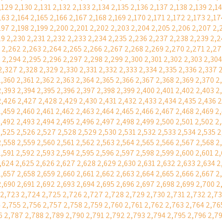
,129
2,130
2,131
2,132
2,133
2,134
2,135
2,136
2,137
2,138
2,139
2,1
163
2,164
2,165
2,166
2,167
2,168
2,169
2,170
2,171
2,172
2,173
2,17
197
2,198
2,199
2,200
2,201
2,202
2,203
2,204
2,205
2,206
2,207
2,
29
2,230
2,231
2,232
2,233
2,234
2,235
2,236
2,237
2,238
2,239
2,2
2,262
2,263
2,264
2,265
2,266
2,267
2,268
2,269
2,270
2,271
2,27
3
2,294
2,295
2,296
2,297
2,298
2,299
2,300
2,301
2,302
2,303
2,304
2,327
2,328
2,329
2,330
2,331
2,332
2,333
2,334
2,335
2,336
2,337
2,360
2,361
2,362
2,363
2,364
2,365
2,366
2,367
2,368
2,369
2,370
2
2,393
2,394
2,395
2,396
2,397
2,398
2,399
2,400
2,401
2,402
2,403
2
2,426
2,427
2,428
2,429
2,430
2,431
2,432
2,433
2,434
2,435
2,436
2
2,459
2,460
2,461
2,462
2,463
2,464
2,465
2,466
2,467
2,468
2,469
2
,492
2,493
2,494
2,495
2,496
2,497
2,498
2,499
2,500
2,501
2,502
2
,525
2,526
2,527
2,528
2,529
2,530
2,531
2,532
2,533
2,534
2,535
2
2,558
2,559
2,560
2,561
2,562
2,563
2,564
2,565
2,566
2,567
2,568
2
2,591
2,592
2,593
2,594
2,595
2,596
2,597
2,598
2,599
2,600
2,601
2
,624
2,625
2,626
2,627
2,628
2,629
2,630
2,631
2,632
2,633
2,634
2
2,657
2,658
2,659
2,660
2,661
2,662
2,663
2,664
2,665
2,666
2,667
2
2,690
2,691
2,692
2,693
2,694
2,695
2,696
2,697
2,698
2,699
2,700
2
2,723
2,724
2,725
2,726
2,727
2,728
2,729
2,730
2,731
2,732
2,7
4
2,755
2,756
2,757
2,758
2,759
2,760
2,761
2,762
2,763
2,764
2,76
6
2,787
2,788
2,789
2,790
2,791
2,792
2,793
2,794
2,795
2,796
2,7