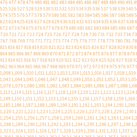
476
477
478
479
480
481
482
483
484
485
486
487
488
489
490
491
4
525
526
527
528
529
530
531
532
533
534
535
536
537
538
539
540
5
574
575
576
577
578
579
580
581
582
583
584
585
586
587
588
589
5
623
624
625
626
627
628
629
630
631
632
633
634
635
636
637
638
672
673
674
675
676
677
678
679
680
681
682
683
684
685
686
687
720
721
722
723
724
725
726
727
728
729
730
731
732
733
734
73
767
768
769
770
771
772
773
774
775
776
777
778
779
780
781
7
815
816
817
818
819
820
821
822
823
824
825
826
827
828
829
830
8
864
865
866
867
868
869
870
871
872
873
874
875
876
877
878
879
913
914
915
916
917
918
919
920
921
922
923
924
925
926
927
928
9
962
963
964
965
966
967
968
969
970
971
972
973
974
975
976
977
1,008
1,009
1,010
1,011
1,012
1,013
1,014
1,015
1,016
1,017
1,018
1,019
1,043
1,044
1,045
1,046
1,047
1,048
1,049
1,050
1,051
1,052
1,053
1,05
1,078
1,079
1,080
1,081
1,082
1,083
1,084
1,085
1,086
1,087
1,088
1,0
1,113
1,114
1,115
1,116
1,117
1,118
1,119
1,120
1,121
1,122
1,123
1,124
1,149
1,150
1,151
1,152
1,153
1,154
1,155
1,156
1,157
1,158
1,159
1,160
1,185
1,186
1,187
1,188
1,189
1,190
1,191
1,192
1,193
1,194
1,195
1,196
1,220
1,221
1,222
1,223
1,224
1,225
1,226
1,227
1,228
1,229
1,230
1
1,254
1,255
1,256
1,257
1,258
1,259
1,260
1,261
1,262
1,263
1,264
1,
1,288
1,289
1,290
1,291
1,292
1,293
1,294
1,295
1,296
1,297
1,298
1,
1,323
1,324
1,325
1,326
1,327
1,328
1,329
1,330
1,331
1,332
1,333
1,3