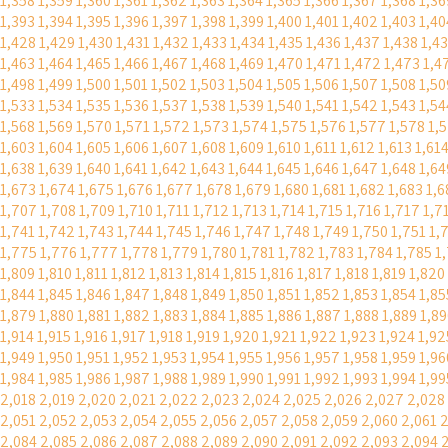
1,358
1,359
1,360
1,361
1,362
1,363
1,364
1,365
1,366
1,367
1,368
1,36
1,393
1,394
1,395
1,396
1,397
1,398
1,399
1,400
1,401
1,402
1,403
1,40
1,428
1,429
1,430
1,431
1,432
1,433
1,434
1,435
1,436
1,437
1,438
1,4
1,463
1,464
1,465
1,466
1,467
1,468
1,469
1,470
1,471
1,472
1,473
1,4
1,498
1,499
1,500
1,501
1,502
1,503
1,504
1,505
1,506
1,507
1,508
1,50
1,533
1,534
1,535
1,536
1,537
1,538
1,539
1,540
1,541
1,542
1,543
1,54
1,568
1,569
1,570
1,571
1,572
1,573
1,574
1,575
1,576
1,577
1,578
1,
1,603
1,604
1,605
1,606
1,607
1,608
1,609
1,610
1,611
1,612
1,613
1,61
1,638
1,639
1,640
1,641
1,642
1,643
1,644
1,645
1,646
1,647
1,648
1,64
1,673
1,674
1,675
1,676
1,677
1,678
1,679
1,680
1,681
1,682
1,683
1,6
1,707
1,708
1,709
1,710
1,711
1,712
1,713
1,714
1,715
1,716
1,717
1,7
1,741
1,742
1,743
1,744
1,745
1,746
1,747
1,748
1,749
1,750
1,751
1,
1,775
1,776
1,777
1,778
1,779
1,780
1,781
1,782
1,783
1,784
1,785
1
1,809
1,810
1,811
1,812
1,813
1,814
1,815
1,816
1,817
1,818
1,819
1,820
1,844
1,845
1,846
1,847
1,848
1,849
1,850
1,851
1,852
1,853
1,854
1,85
1,879
1,880
1,881
1,882
1,883
1,884
1,885
1,886
1,887
1,888
1,889
1,89
1,914
1,915
1,916
1,917
1,918
1,919
1,920
1,921
1,922
1,923
1,924
1,92
1,949
1,950
1,951
1,952
1,953
1,954
1,955
1,956
1,957
1,958
1,959
1,96
1,984
1,985
1,986
1,987
1,988
1,989
1,990
1,991
1,992
1,993
1,994
1,99
2,018
2,019
2,020
2,021
2,022
2,023
2,024
2,025
2,026
2,027
2,028
2,051
2,052
2,053
2,054
2,055
2,056
2,057
2,058
2,059
2,060
2,061
2
2,084
2,085
2,086
2,087
2,088
2,089
2,090
2,091
2,092
2,093
2,094