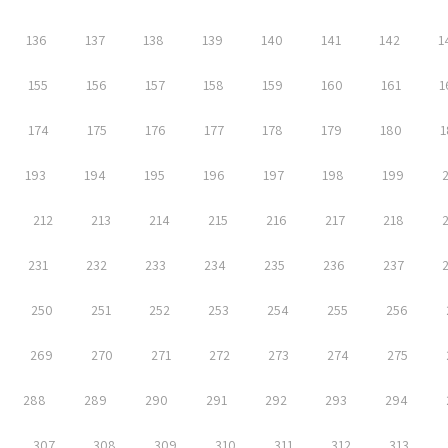
136
137
138
139
140
141
142
1
155
156
157
158
159
160
161
1
174
175
176
177
178
179
180
1
193
194
195
196
197
198
199
212
213
214
215
216
217
218
231
232
233
234
235
236
237
250
251
252
253
254
255
256
269
270
271
272
273
274
275
288
289
290
291
292
293
294
307
308
309
310
311
312
313