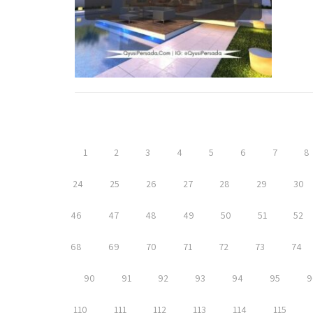
1
2
3
4
5
6
7
8
24
25
26
27
28
29
30
46
47
48
49
50
51
52
68
69
70
71
72
73
74
90
91
92
93
94
95
9
110
111
112
113
114
115