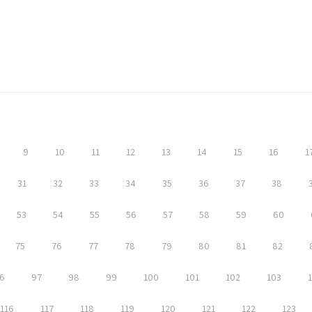
9
10
11
12
13
14
15
16
1
31
32
33
34
35
36
37
38
53
54
55
56
57
58
59
60
75
76
77
78
79
80
81
82
6
97
98
99
100
101
102
103
116
117
118
119
120
121
122
123