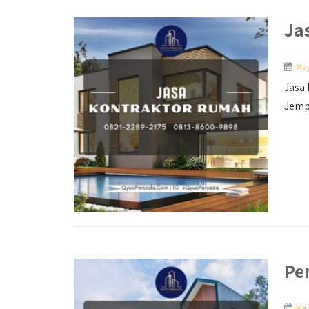
Ja
May
Jasa
Jemp
Pe
May