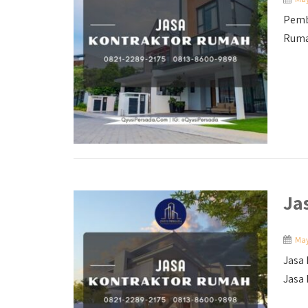
Pemb
Ruma
Ja
May
Jasa
Jasa 