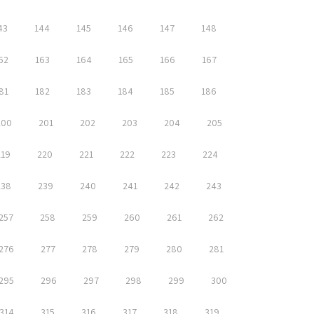
43
144
145
146
147
148
62
163
164
165
166
167
81
182
183
184
185
186
200
201
202
203
204
205
219
220
221
222
223
224
238
239
240
241
242
243
257
258
259
260
261
262
276
277
278
279
280
281
295
296
297
298
299
300
314
315
316
317
318
319