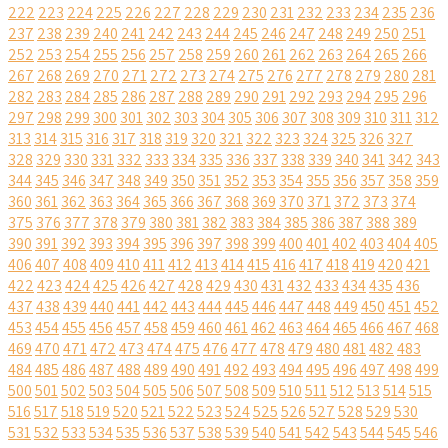
222
223
224
225
226
227
228
229
230
231
232
233
234
235
236
237
238
239
240
241
242
243
244
245
246
247
248
249
250
251
252
253
254
255
256
257
258
259
260
261
262
263
264
265
266
267
268
269
270
271
272
273
274
275
276
277
278
279
280
281
282
283
284
285
286
287
288
289
290
291
292
293
294
295
296
297
298
299
300
301
302
303
304
305
306
307
308
309
310
311
312
313
314
315
316
317
318
319
320
321
322
323
324
325
326
327
328
329
330
331
332
333
334
335
336
337
338
339
340
341
342
343
344
345
346
347
348
349
350
351
352
353
354
355
356
357
358
359
360
361
362
363
364
365
366
367
368
369
370
371
372
373
374
375
376
377
378
379
380
381
382
383
384
385
386
387
388
389
390
391
392
393
394
395
396
397
398
399
400
401
402
403
404
405
406
407
408
409
410
411
412
413
414
415
416
417
418
419
420
421
422
423
424
425
426
427
428
429
430
431
432
433
434
435
436
437
438
439
440
441
442
443
444
445
446
447
448
449
450
451
452
453
454
455
456
457
458
459
460
461
462
463
464
465
466
467
468
469
470
471
472
473
474
475
476
477
478
479
480
481
482
483
484
485
486
487
488
489
490
491
492
493
494
495
496
497
498
499
500
501
502
503
504
505
506
507
508
509
510
511
512
513
514
515
516
517
518
519
520
521
522
523
524
525
526
527
528
529
530
531
532
533
534
535
536
537
538
539
540
541
542
543
544
545
546