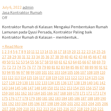
July 6, 2022
admin
Jasa Kontraktor Rumah
Off
Kontraktor Rumah di Kalasan: Mengakui Pembentukan Rumah
Lamunan pada Qyusi Persada, Kontraktor Paling baik
Kontraktor Rumah di Kalasan – membentuk...
+ Read More
1
2
3
4
5
6
7
8
9
10
11
12
13
14
15
16
17
18
19
20
21
22
23
24
25
26
27
28
29
30
31
32
33
34
35
36
37
38
39
40
41
42
43
44
45
46
47
48
49
50
51
52
53
54
55
56
57
58
59
60
61
62
63
64
65
66
67
68
69
70
71
72
73
74
75
76
77
78
79
80
81
82
83
84
85
86
87
88
89
90
91
92
93
94
95
96
97
98
99
100
101
102
103
104
105
106
107
108
109
110
111
112
113
114
115
116
117
118
119
120
121
122
123
124
125
126
127
128
129
130
131
132
133
134
135
136
137
138
139
140
141
142
143
144
145
146
147
148
149
150
151
152
153
154
155
156
157
158
159
160
161
162
163
164
165
166
167
168
169
170
171
172
173
174
175
176
177
178
179
180
181
182
183
184
185
186
187
188
189
190
191
192
193
194
195
196
197
198
199
200
201
202
203
204
205
206
207
208
209
210
211
212
213
214
215
216
217
218
219
220
221