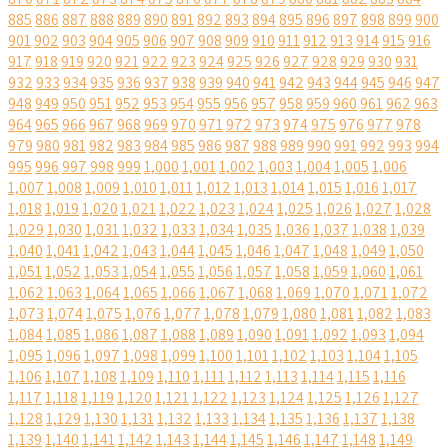
885
886
887
888
889
890
891
892
893
894
895
896
897
898
899
900
901
902
903
904
905
906
907
908
909
910
911
912
913
914
915
916
917
918
919
920
921
922
923
924
925
926
927
928
929
930
931
932
933
934
935
936
937
938
939
940
941
942
943
944
945
946
947
948
949
950
951
952
953
954
955
956
957
958
959
960
961
962
963
964
965
966
967
968
969
970
971
972
973
974
975
976
977
978
979
980
981
982
983
984
985
986
987
988
989
990
991
992
993
994
995
996
997
998
999
1,000
1,001
1,002
1,003
1,004
1,005
1,006
1,007
1,008
1,009
1,010
1,011
1,012
1,013
1,014
1,015
1,016
1,017
1,018
1,019
1,020
1,021
1,022
1,023
1,024
1,025
1,026
1,027
1,028
1,029
1,030
1,031
1,032
1,033
1,034
1,035
1,036
1,037
1,038
1,039
1,040
1,041
1,042
1,043
1,044
1,045
1,046
1,047
1,048
1,049
1,050
1,051
1,052
1,053
1,054
1,055
1,056
1,057
1,058
1,059
1,060
1,061
1,062
1,063
1,064
1,065
1,066
1,067
1,068
1,069
1,070
1,071
1,072
1,073
1,074
1,075
1,076
1,077
1,078
1,079
1,080
1,081
1,082
1,083
1,084
1,085
1,086
1,087
1,088
1,089
1,090
1,091
1,092
1,093
1,094
1,095
1,096
1,097
1,098
1,099
1,100
1,101
1,102
1,103
1,104
1,105
1,106
1,107
1,108
1,109
1,110
1,111
1,112
1,113
1,114
1,115
1,116
1,117
1,118
1,119
1,120
1,121
1,122
1,123
1,124
1,125
1,126
1,127
1,128
1,129
1,130
1,131
1,132
1,133
1,134
1,135
1,136
1,137
1,138
1,139
1,140
1,141
1,142
1,143
1,144
1,145
1,146
1,147
1,148
1,149