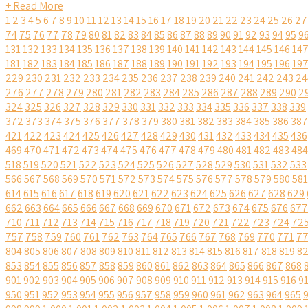
+ Read More
1
2
3
4
5
6
7
8
9
10
11
12
13
14
15
16
17
18
19
20
21
22
23
24
25
26
27
74
75
76
77
78
79
80
81
82
83
84
85
86
87
88
89
90
91
92
93
94
95
9
131
132
133
134
135
136
137
138
139
140
141
142
143
144
145
146
14
181
182
183
184
185
186
187
188
189
190
191
192
193
194
195
196
19
229
230
231
232
233
234
235
236
237
238
239
240
241
242
243
24
276
277
278
279
280
281
282
283
284
285
286
287
288
289
290
2
324
325
326
327
328
329
330
331
332
333
334
335
336
337
338
339
372
373
374
375
376
377
378
379
380
381
382
383
384
385
386
387
421
422
423
424
425
426
427
428
429
430
431
432
433
434
435
436
469
470
471
472
473
474
475
476
477
478
479
480
481
482
483
484
518
519
520
521
522
523
524
525
526
527
528
529
530
531
532
533
566
567
568
569
570
571
572
573
574
575
576
577
578
579
580
581
614
615
616
617
618
619
620
621
622
623
624
625
626
627
628
629
662
663
664
665
666
667
668
669
670
671
672
673
674
675
676
677
710
711
712
713
714
715
716
717
718
719
720
721
722
723
724
72
757
758
759
760
761
762
763
764
765
766
767
768
769
770
771
7
804
805
806
807
808
809
810
811
812
813
814
815
816
817
818
819
8
853
854
855
856
857
858
859
860
861
862
863
864
865
866
867
868
901
902
903
904
905
906
907
908
909
910
911
912
913
914
915
916
9
950
951
952
953
954
955
956
957
958
959
960
961
962
963
964
965