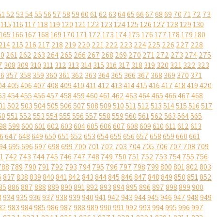
51
52
53
54
55
56
57
58
59
60
61
62
63
64
65
66
67
68
69
70
71
72
73
115
116
117
118
119
120
121
122
123
124
125
126
127
128
129
130
165
166
167
168
169
170
171
172
173
174
175
176
177
178
179
180
214
215
216
217
218
219
220
221
222
223
224
225
226
227
228
60
261
262
263
264
265
266
267
268
269
270
271
272
273
274
275
7
308
309
310
311
312
313
314
315
316
317
318
319
320
321
322
323
56
357
358
359
360
361
362
363
364
365
366
367
368
369
370
371
04
405
406
407
408
409
410
411
412
413
414
415
416
417
418
419
420
53
454
455
456
457
458
459
460
461
462
463
464
465
466
467
468
01
502
503
504
505
506
507
508
509
510
511
512
513
514
515
516
517
50
551
552
553
554
555
556
557
558
559
560
561
562
563
564
565
98
599
600
601
602
603
604
605
606
607
608
609
610
611
612
613
6
647
648
649
650
651
652
653
654
655
656
657
658
659
660
661
94
695
696
697
698
699
700
701
702
703
704
705
706
707
708
709
1
742
743
744
745
746
747
748
749
750
751
752
753
754
755
756
788
789
790
791
792
793
794
795
796
797
798
799
800
801
802
803
6
837
838
839
840
841
842
843
844
845
846
847
848
849
850
851
852
85
886
887
888
889
890
891
892
893
894
895
896
897
898
899
900
3
934
935
936
937
938
939
940
941
942
943
944
945
946
947
948
949
82
983
984
985
986
987
988
989
990
991
992
993
994
995
996
997