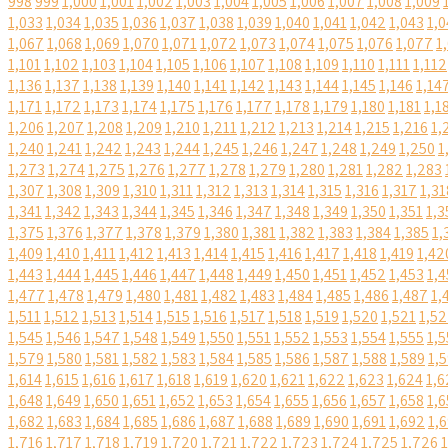
998
999
1,000
1,001
1,002
1,003
1,004
1,005
1,006
1,007
1,008
1,009
1,033
1,034
1,035
1,036
1,037
1,038
1,039
1,040
1,041
1,042
1,043
1,0
1,067
1,068
1,069
1,070
1,071
1,072
1,073
1,074
1,075
1,076
1,077
1
1,101
1,102
1,103
1,104
1,105
1,106
1,107
1,108
1,109
1,110
1,111
1,112
1,136
1,137
1,138
1,139
1,140
1,141
1,142
1,143
1,144
1,145
1,146
1,14
1,171
1,172
1,173
1,174
1,175
1,176
1,177
1,178
1,179
1,180
1,181
1,1
1,206
1,207
1,208
1,209
1,210
1,211
1,212
1,213
1,214
1,215
1,216
1,
1,240
1,241
1,242
1,243
1,244
1,245
1,246
1,247
1,248
1,249
1,250
1
1,273
1,274
1,275
1,276
1,277
1,278
1,279
1,280
1,281
1,282
1,283
1,307
1,308
1,309
1,310
1,311
1,312
1,313
1,314
1,315
1,316
1,317
1,31
1,341
1,342
1,343
1,344
1,345
1,346
1,347
1,348
1,349
1,350
1,351
1,3
1,375
1,376
1,377
1,378
1,379
1,380
1,381
1,382
1,383
1,384
1,385
1,
1,409
1,410
1,411
1,412
1,413
1,414
1,415
1,416
1,417
1,418
1,419
1,42
1,443
1,444
1,445
1,446
1,447
1,448
1,449
1,450
1,451
1,452
1,453
1,4
1,477
1,478
1,479
1,480
1,481
1,482
1,483
1,484
1,485
1,486
1,487
1,
1,511
1,512
1,513
1,514
1,515
1,516
1,517
1,518
1,519
1,520
1,521
1,5
1,545
1,546
1,547
1,548
1,549
1,550
1,551
1,552
1,553
1,554
1,555
1,5
1,579
1,580
1,581
1,582
1,583
1,584
1,585
1,586
1,587
1,588
1,589
1,
1,614
1,615
1,616
1,617
1,618
1,619
1,620
1,621
1,622
1,623
1,624
1,6
1,648
1,649
1,650
1,651
1,652
1,653
1,654
1,655
1,656
1,657
1,658
1,6
1,682
1,683
1,684
1,685
1,686
1,687
1,688
1,689
1,690
1,691
1,692
1,
1,716
1,717
1,718
1,719
1,720
1,721
1,722
1,723
1,724
1,725
1,726