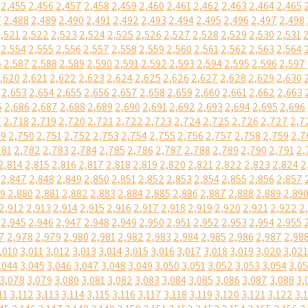
2,455
2,456
2,457
2,458
2,459
2,460
2,461
2,462
2,463
2,464
2,465
7
2,488
2,489
2,490
2,491
2,492
2,493
2,494
2,495
2,496
2,497
2,498
,521
2,522
2,523
2,524
2,525
2,526
2,527
2,528
2,529
2,530
2,531
2,554
2,555
2,556
2,557
2,558
2,559
2,560
2,561
2,562
2,563
2,564
6
2,587
2,588
2,589
2,590
2,591
2,592
2,593
2,594
2,595
2,596
2,597
,620
2,621
2,622
2,623
2,624
2,625
2,626
2,627
2,628
2,629
2,630
2,653
2,654
2,655
2,656
2,657
2,658
2,659
2,660
2,661
2,662
2,663
5
2,686
2,687
2,688
2,689
2,690
2,691
2,692
2,693
2,694
2,695
2,696
7
2,718
2,719
2,720
2,721
2,722
2,723
2,724
2,725
2,726
2,727
2,7
49
2,750
2,751
2,752
2,753
2,754
2,755
2,756
2,757
2,758
2,759
2,7
781
2,782
2,783
2,784
2,785
2,786
2,787
2,788
2,789
2,790
2,791
2,
2,814
2,815
2,816
2,817
2,818
2,819
2,820
2,821
2,822
2,823
2,824
2
2,847
2,848
2,849
2,850
2,851
2,852
2,853
2,854
2,855
2,856
2,857
79
2,880
2,881
2,882
2,883
2,884
2,885
2,886
2,887
2,888
2,889
2,89
2,912
2,913
2,914
2,915
2,916
2,917
2,918
2,919
2,920
2,921
2,922
2
2,945
2,946
2,947
2,948
2,949
2,950
2,951
2,952
2,953
2,954
2,955
7
2,978
2,979
2,980
2,981
2,982
2,983
2,984
2,985
2,986
2,987
2,98
,010
3,011
3,012
3,013
3,014
3,015
3,016
3,017
3,018
3,019
3,020
3,021
,044
3,045
3,046
3,047
3,048
3,049
3,050
3,051
3,052
3,053
3,054
3,0
3,078
3,079
3,080
3,081
3,082
3,083
3,084
3,085
3,086
3,087
3,088
3,
11
3,112
3,113
3,114
3,115
3,116
3,117
3,118
3,119
3,120
3,121
3,122
3,