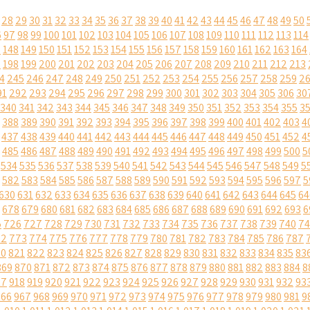
28
29
30
31
32
33
34
35
36
37
38
39
40
41
42
43
44
45
46
47
48
49
50
6
97
98
99
100
101
102
103
104
105
106
107
108
109
110
111
112
113
114
7
148
149
150
151
152
153
154
155
156
157
158
159
160
161
162
163
164
7
198
199
200
201
202
203
204
205
206
207
208
209
210
211
212
213
4
245
246
247
248
249
250
251
252
253
254
255
256
257
258
259
2
91
292
293
294
295
296
297
298
299
300
301
302
303
304
305
306
30
340
341
342
343
344
345
346
347
348
349
350
351
352
353
354
355
3
388
389
390
391
392
393
394
395
396
397
398
399
400
401
402
403
4
437
438
439
440
441
442
443
444
445
446
447
448
449
450
451
452
4
485
486
487
488
489
490
491
492
493
494
495
496
497
498
499
500
5
534
535
536
537
538
539
540
541
542
543
544
545
546
547
548
549
5
582
583
584
585
586
587
588
589
590
591
592
593
594
595
596
597
5
630
631
632
633
634
635
636
637
638
639
640
641
642
643
644
645
64
678
679
680
681
682
683
684
685
686
687
688
689
690
691
692
693
6
5
726
727
728
729
730
731
732
733
734
735
736
737
738
739
740
74
72
773
774
775
776
777
778
779
780
781
782
783
784
785
786
787
20
821
822
823
824
825
826
827
828
829
830
831
832
833
834
835
83
869
870
871
872
873
874
875
876
877
878
879
880
881
882
883
884
8
17
918
919
920
921
922
923
924
925
926
927
928
929
930
931
932
93
966
967
968
969
970
971
972
973
974
975
976
977
978
979
980
981
9