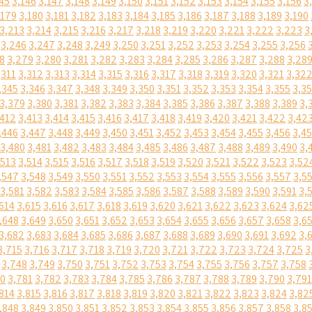
45
3,146
3,147
3,148
3,149
3,150
3,151
3,152
3,153
3,154
3,155
3,156
3
,179
3,180
3,181
3,182
3,183
3,184
3,185
3,186
3,187
3,188
3,189
3,190
3,213
3,214
3,215
3,216
3,217
3,218
3,219
3,220
3,221
3,222
3,223
3
3,246
3,247
3,248
3,249
3,250
3,251
3,252
3,253
3,254
3,255
3,256
8
3,279
3,280
3,281
3,282
3,283
3,284
3,285
3,286
3,287
3,288
3,28
,311
3,312
3,313
3,314
3,315
3,316
3,317
3,318
3,319
3,320
3,321
3,32
,345
3,346
3,347
3,348
3,349
3,350
3,351
3,352
3,353
3,354
3,355
3,3
3,379
3,380
3,381
3,382
3,383
3,384
3,385
3,386
3,387
3,388
3,389
3,
,412
3,413
3,414
3,415
3,416
3,417
3,418
3,419
3,420
3,421
3,422
3,42
,446
3,447
3,448
3,449
3,450
3,451
3,452
3,453
3,454
3,455
3,456
3,4
3,480
3,481
3,482
3,483
3,484
3,485
3,486
3,487
3,488
3,489
3,490
3,
,513
3,514
3,515
3,516
3,517
3,518
3,519
3,520
3,521
3,522
3,523
3,52
,547
3,548
3,549
3,550
3,551
3,552
3,553
3,554
3,555
3,556
3,557
3,5
3,581
3,582
3,583
3,584
3,585
3,586
3,587
3,588
3,589
3,590
3,591
3,
614
3,615
3,616
3,617
3,618
3,619
3,620
3,621
3,622
3,623
3,624
3,62
,648
3,649
3,650
3,651
3,652
3,653
3,654
3,655
3,656
3,657
3,658
3,6
3,682
3,683
3,684
3,685
3,686
3,687
3,688
3,689
3,690
3,691
3,692
3,
3,715
3,716
3,717
3,718
3,719
3,720
3,721
3,722
3,723
3,724
3,725
3
3,748
3,749
3,750
3,751
3,752
3,753
3,754
3,755
3,756
3,757
3,758
80
3,781
3,782
3,783
3,784
3,785
3,786
3,787
3,788
3,789
3,790
3,791
814
3,815
3,816
3,817
3,818
3,819
3,820
3,821
3,822
3,823
3,824
3,82
,848
3,849
3,850
3,851
3,852
3,853
3,854
3,855
3,856
3,857
3,858
3,8