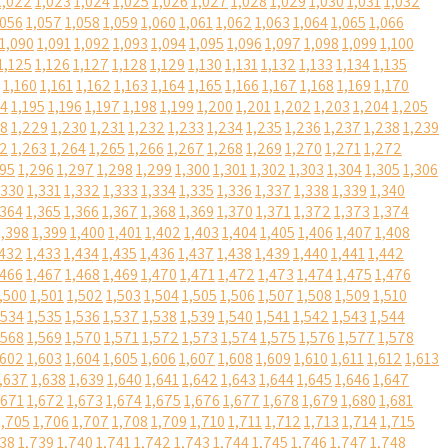
1,022
1,023
1,024
1,025
1,026
1,027
1,028
1,029
1,030
1,031
1,032
,056
1,057
1,058
1,059
1,060
1,061
1,062
1,063
1,064
1,065
1,066
1,090
1,091
1,092
1,093
1,094
1,095
1,096
1,097
1,098
1,099
1,100
1,125
1,126
1,127
1,128
1,129
1,130
1,131
1,132
1,133
1,134
1,135
1,160
1,161
1,162
1,163
1,164
1,165
1,166
1,167
1,168
1,169
1,170
94
1,195
1,196
1,197
1,198
1,199
1,200
1,201
1,202
1,203
1,204
1,205
28
1,229
1,230
1,231
1,232
1,233
1,234
1,235
1,236
1,237
1,238
1,239
62
1,263
1,264
1,265
1,266
1,267
1,268
1,269
1,270
1,271
1,272
295
1,296
1,297
1,298
1,299
1,300
1,301
1,302
1,303
1,304
1,305
1,306
,330
1,331
1,332
1,333
1,334
1,335
1,336
1,337
1,338
1,339
1,340
,364
1,365
1,366
1,367
1,368
1,369
1,370
1,371
1,372
1,373
1,374
1,398
1,399
1,400
1,401
1,402
1,403
1,404
1,405
1,406
1,407
1,408
,432
1,433
1,434
1,435
1,436
1,437
1,438
1,439
1,440
1,441
1,442
,466
1,467
1,468
1,469
1,470
1,471
1,472
1,473
1,474
1,475
1,476
,500
1,501
1,502
1,503
1,504
1,505
1,506
1,507
1,508
1,509
1,510
,534
1,535
1,536
1,537
1,538
1,539
1,540
1,541
1,542
1,543
1,544
,568
1,569
1,570
1,571
1,572
1,573
1,574
1,575
1,576
1,577
1,578
,602
1,603
1,604
1,605
1,606
1,607
1,608
1,609
1,610
1,611
1,612
1,613
,637
1,638
1,639
1,640
1,641
1,642
1,643
1,644
1,645
1,646
1,647
,671
1,672
1,673
1,674
1,675
1,676
1,677
1,678
1,679
1,680
1,681
1,705
1,706
1,707
1,708
1,709
1,710
1,711
1,712
1,713
1,714
1,715
738
1,739
1,740
1,741
1,742
1,743
1,744
1,745
1,746
1,747
1,748