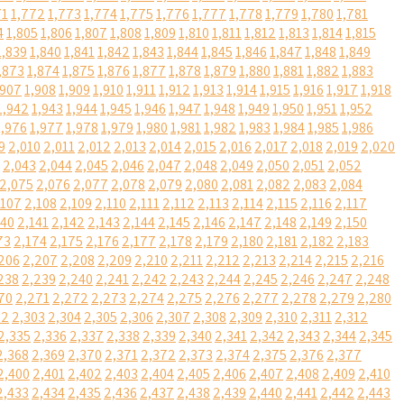
71
1,772
1,773
1,774
1,775
1,776
1,777
1,778
1,779
1,780
1,781
4
1,805
1,806
1,807
1,808
1,809
1,810
1,811
1,812
1,813
1,814
1,815
1,839
1,840
1,841
1,842
1,843
1,844
1,845
1,846
1,847
1,848
1,849
,873
1,874
1,875
1,876
1,877
1,878
1,879
1,880
1,881
1,882
1,883
,907
1,908
1,909
1,910
1,911
1,912
1,913
1,914
1,915
1,916
1,917
1,918
1,942
1,943
1,944
1,945
1,946
1,947
1,948
1,949
1,950
1,951
1,952
1,976
1,977
1,978
1,979
1,980
1,981
1,982
1,983
1,984
1,985
1,986
9
2,010
2,011
2,012
2,013
2,014
2,015
2,016
2,017
2,018
2,019
2,020
2,043
2,044
2,045
2,046
2,047
2,048
2,049
2,050
2,051
2,052
2,075
2,076
2,077
2,078
2,079
2,080
2,081
2,082
2,083
2,084
,107
2,108
2,109
2,110
2,111
2,112
2,113
2,114
2,115
2,116
2,117
140
2,141
2,142
2,143
2,144
2,145
2,146
2,147
2,148
2,149
2,150
73
2,174
2,175
2,176
2,177
2,178
2,179
2,180
2,181
2,182
2,183
206
2,207
2,208
2,209
2,210
2,211
2,212
2,213
2,214
2,215
2,216
238
2,239
2,240
2,241
2,242
2,243
2,244
2,245
2,246
2,247
2,248
70
2,271
2,272
2,273
2,274
2,275
2,276
2,277
2,278
2,279
2,280
02
2,303
2,304
2,305
2,306
2,307
2,308
2,309
2,310
2,311
2,312
2,335
2,336
2,337
2,338
2,339
2,340
2,341
2,342
2,343
2,344
2,345
2,368
2,369
2,370
2,371
2,372
2,373
2,374
2,375
2,376
2,377
2,400
2,401
2,402
2,403
2,404
2,405
2,406
2,407
2,408
2,409
2,410
2,433
2,434
2,435
2,436
2,437
2,438
2,439
2,440
2,441
2,442
2,443