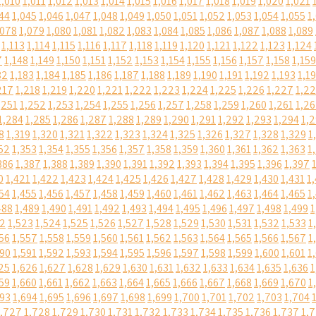
1,010
1,011
1,012
1,013
1,014
1,015
1,016
1,017
1,018
1,019
1,020
1,021
44
1,045
1,046
1,047
1,048
1,049
1,050
1,051
1,052
1,053
1,054
1,055
1
,078
1,079
1,080
1,081
1,082
1,083
1,084
1,085
1,086
1,087
1,088
1,089
1,113
1,114
1,115
1,116
1,117
1,118
1,119
1,120
1,121
1,122
1,123
1,124
7
1,148
1,149
1,150
1,151
1,152
1,153
1,154
1,155
1,156
1,157
1,158
1,159
82
1,183
1,184
1,185
1,186
1,187
1,188
1,189
1,190
1,191
1,192
1,193
1,1
217
1,218
1,219
1,220
1,221
1,222
1,223
1,224
1,225
1,226
1,227
1,2
,251
1,252
1,253
1,254
1,255
1,256
1,257
1,258
1,259
1,260
1,261
1,2
1,284
1,285
1,286
1,287
1,288
1,289
1,290
1,291
1,292
1,293
1,294
1,
8
1,319
1,320
1,321
1,322
1,323
1,324
1,325
1,326
1,327
1,328
1,329
1
52
1,353
1,354
1,355
1,356
1,357
1,358
1,359
1,360
1,361
1,362
1,363
1
386
1,387
1,388
1,389
1,390
1,391
1,392
1,393
1,394
1,395
1,396
1,397
0
1,421
1,422
1,423
1,424
1,425
1,426
1,427
1,428
1,429
1,430
1,431
1
54
1,455
1,456
1,457
1,458
1,459
1,460
1,461
1,462
1,463
1,464
1,465
1
488
1,489
1,490
1,491
1,492
1,493
1,494
1,495
1,496
1,497
1,498
1,499
1
22
1,523
1,524
1,525
1,526
1,527
1,528
1,529
1,530
1,531
1,532
1,533
1
56
1,557
1,558
1,559
1,560
1,561
1,562
1,563
1,564
1,565
1,566
1,567
1
590
1,591
1,592
1,593
1,594
1,595
1,596
1,597
1,598
1,599
1,600
1,601
1
25
1,626
1,627
1,628
1,629
1,630
1,631
1,632
1,633
1,634
1,635
1,636
1
59
1,660
1,661
1,662
1,663
1,664
1,665
1,666
1,667
1,668
1,669
1,670
1
693
1,694
1,695
1,696
1,697
1,698
1,699
1,700
1,701
1,702
1,703
1,704
1,727
1,728
1,729
1,730
1,731
1,732
1,733
1,734
1,735
1,736
1,737
1,