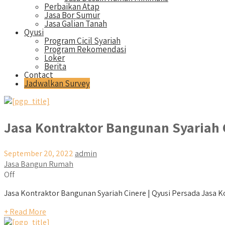
Perbaikan Atap
Jasa Bor Sumur
Jasa Galian Tanah
Qyusi
Program Cicil Syariah
Program Rekomendasi
Loker
Berita
Contact
Jadwalkan Survey
Jasa Kontraktor Bangunan Syariah 
September 20, 2022
admin
Jasa Bangun Rumah
Off
Jasa Kontraktor Bangunan Syariah Cinere | Qyusi Persada Jasa Kon
+ Read More