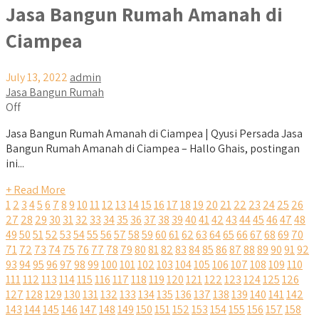
Jasa Bangun Rumah Amanah di
Ciampea
July 13, 2022
admin
Jasa Bangun Rumah
Off
Jasa Bangun Rumah Amanah di Ciampea | Qyusi Persada Jasa
Bangun Rumah Amanah di Ciampea – Hallo Ghais, postingan
ini...
+ Read More
1
2
3
4
5
6
7
8
9
10
11
12
13
14
15
16
17
18
19
20
21
22
23
24
25
26
27
28
29
30
31
32
33
34
35
36
37
38
39
40
41
42
43
44
45
46
47
48
49
50
51
52
53
54
55
56
57
58
59
60
61
62
63
64
65
66
67
68
69
70
71
72
73
74
75
76
77
78
79
80
81
82
83
84
85
86
87
88
89
90
91
92
93
94
95
96
97
98
99
100
101
102
103
104
105
106
107
108
109
110
111
112
113
114
115
116
117
118
119
120
121
122
123
124
125
126
127
128
129
130
131
132
133
134
135
136
137
138
139
140
141
142
143
144
145
146
147
148
149
150
151
152
153
154
155
156
157
158