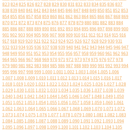
823
824
825
826
827
828
829
830
831
832
833
834
835
836
837
838
839
840
841
842
843
844
845
846
847
848
849
850
851
852
853
854
855
856
857
858
859
860
861
862
863
864
865
866
867
868
869
870
871
872
873
874
875
876
877
878
879
880
881
882
883
884
885
886
887
888
889
890
891
892
893
894
895
896
897
898
899
900
901
902
903
904
905
906
907
908
909
910
911
912
913
914
915
916
917
918
919
920
921
922
923
924
925
926
927
928
929
930
931
932
933
934
935
936
937
938
939
940
941
942
943
944
945
946
947
948
949
950
951
952
953
954
955
956
957
958
959
960
961
962
963
964
965
966
967
968
969
970
971
972
973
974
975
976
977
978
979
980
981
982
983
984
985
986
987
988
989
990
991
992
993
994
995
996
997
998
999
1,000
1,001
1,002
1,003
1,004
1,005
1,006
1,007
1,008
1,009
1,010
1,011
1,012
1,013
1,014
1,015
1,016
1,017
1,018
1,019
1,020
1,021
1,022
1,023
1,024
1,025
1,026
1,027
1,028
1,029
1,030
1,031
1,032
1,033
1,034
1,035
1,036
1,037
1,038
1,039
1,040
1,041
1,042
1,043
1,044
1,045
1,046
1,047
1,048
1,049
1,050
1,051
1,052
1,053
1,054
1,055
1,056
1,057
1,058
1,059
1,060
1,061
1,062
1,063
1,064
1,065
1,066
1,067
1,068
1,069
1,070
1,071
1,072
1,073
1,074
1,075
1,076
1,077
1,078
1,079
1,080
1,081
1,082
1,083
1,084
1,085
1,086
1,087
1,088
1,089
1,090
1,091
1,092
1,093
1,094
1,095
1,096
1,097
1,098
1,099
1,100
1,101
1,102
1,103
1,104
1,105