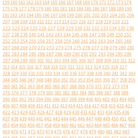
159
160
161
162
163
164
165
166
167
168
169
170
171
172
173
174
175
176
177
178
179
180
181
182
183
184
185
186
187
188
189
190
191
192
193
194
195
196
197
198
199
200
201
202
203
204
205
206
207
208
209
210
211
212
213
214
215
216
217
218
219
220
221
222
223
224
225
226
227
228
229
230
231
232
233
234
235
236
237
238
239
240
241
242
243
244
245
246
247
248
249
250
251
252
253
254
255
256
257
258
259
260
261
262
263
264
265
266
267
268
269
270
271
272
273
274
275
276
277
278
279
280
281
282
283
284
285
286
287
288
289
290
291
292
293
294
295
296
297
298
299
300
301
302
303
304
305
306
307
308
309
310
311
312
313
314
315
316
317
318
319
320
321
322
323
324
325
326
327
328
329
330
331
332
333
334
335
336
337
338
339
340
341
342
343
344
345
346
347
348
349
350
351
352
353
354
355
356
357
358
359
360
361
362
363
364
365
366
367
368
369
370
371
372
373
374
375
376
377
378
379
380
381
382
383
384
385
386
387
388
389
390
391
392
393
394
395
396
397
398
399
400
401
402
403
404
405
406
407
408
409
410
411
412
413
414
415
416
417
418
419
420
421
422
423
424
425
426
427
428
429
430
431
432
433
434
435
436
437
438
439
440
441
442
443
444
445
446
447
448
449
450
451
452
453
454
455
456
457
458
459
460
461
462
463
464
465
466
467
468
469
470
471
472
473
474
475
476
477
478
479
480
481
482
483