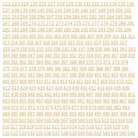
222
223
224
225
226
227
228
229
230
231
232
233
234
235
236
237
238
239
240
241
242
243
244
245
246
247
248
249
250
251
252
253
254
255
256
257
258
259
260
261
262
263
264
265
266
267
268
269
270
271
272
273
274
275
276
277
278
279
280
281
282
283
284
285
286
287
288
289
290
291
292
293
294
295
296
297
298
299
300
301
302
303
304
305
306
307
308
309
310
311
312
313
314
315
316
317
318
319
320
321
322
323
324
325
326
327
328
329
330
331
332
333
334
335
336
337
338
339
340
341
342
343
344
345
346
347
348
349
350
351
352
353
354
355
356
357
358
359
360
361
362
363
364
365
366
367
368
369
370
371
372
373
374
375
376
377
378
379
380
381
382
383
384
385
386
387
388
389
390
391
392
393
394
395
396
397
398
399
400
401
402
403
404
405
406
407
408
409
410
411
412
413
414
415
416
417
418
419
420
421
422
423
424
425
426
427
428
429
430
431
432
433
434
435
436
437
438
439
440
441
442
443
444
445
446
447
448
449
450
451
452
453
454
455
456
457
458
459
460
461
462
463
464
465
466
467
468
469
470
471
472
473
474
475
476
477
478
479
480
481
482
483
484
485
486
487
488
489
490
491
492
493
494
495
496
497
498
499
500
501
502
503
504
505
506
507
508
509
510
511
512
513
514
515
516
517
518
519
520
521
522
523
524
525
526
527
528
529
530
531
532
533
534
535
536
537
538
539
540
541
542
543
544
545
546