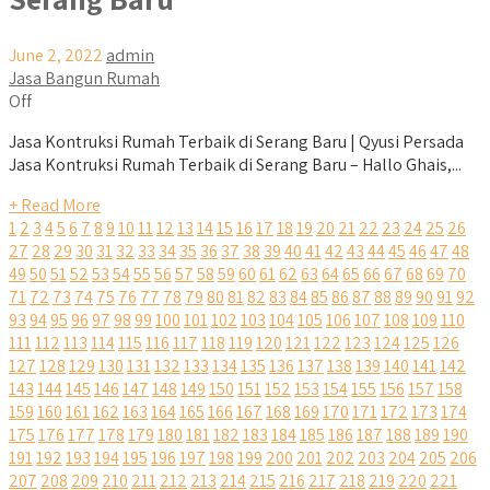
June 2, 2022
admin
Jasa Bangun Rumah
Off
Jasa Kontruksi Rumah Terbaik di Serang Baru | Qyusi Persada
Jasa Kontruksi Rumah Terbaik di Serang Baru – Hallo Ghais,...
+ Read More
1
2
3
4
5
6
7
8
9
10
11
12
13
14
15
16
17
18
19
20
21
22
23
24
25
26
27
28
29
30
31
32
33
34
35
36
37
38
39
40
41
42
43
44
45
46
47
48
49
50
51
52
53
54
55
56
57
58
59
60
61
62
63
64
65
66
67
68
69
70
71
72
73
74
75
76
77
78
79
80
81
82
83
84
85
86
87
88
89
90
91
92
93
94
95
96
97
98
99
100
101
102
103
104
105
106
107
108
109
110
111
112
113
114
115
116
117
118
119
120
121
122
123
124
125
126
127
128
129
130
131
132
133
134
135
136
137
138
139
140
141
142
143
144
145
146
147
148
149
150
151
152
153
154
155
156
157
158
159
160
161
162
163
164
165
166
167
168
169
170
171
172
173
174
175
176
177
178
179
180
181
182
183
184
185
186
187
188
189
190
191
192
193
194
195
196
197
198
199
200
201
202
203
204
205
206
207
208
209
210
211
212
213
214
215
216
217
218
219
220
221