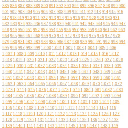
885
886
887
888
889
890
891
892
893
894
895
896
897
898
899
900
901
902
903
904
905
906
907
908
909
910
911
912
913
914
915
916
917
918
919
920
921
922
923
924
925
926
927
928
929
930
931
932
933
934
935
936
937
938
939
940
941
942
943
944
945
946
947
948
949
950
951
952
953
954
955
956
957
958
959
960
961
962
963
964
965
966
967
968
969
970
971
972
973
974
975
976
977
978
979
980
981
982
983
984
985
986
987
988
989
990
991
992
993
994
995
996
997
998
999
1,000
1,001
1,002
1,003
1,004
1,005
1,006
1,007
1,008
1,009
1,010
1,011
1,012
1,013
1,014
1,015
1,016
1,017
1,018
1,019
1,020
1,021
1,022
1,023
1,024
1,025
1,026
1,027
1,028
1,029
1,030
1,031
1,032
1,033
1,034
1,035
1,036
1,037
1,038
1,039
1,040
1,041
1,042
1,043
1,044
1,045
1,046
1,047
1,048
1,049
1,050
1,051
1,052
1,053
1,054
1,055
1,056
1,057
1,058
1,059
1,060
1,061
1,062
1,063
1,064
1,065
1,066
1,067
1,068
1,069
1,070
1,071
1,072
1,073
1,074
1,075
1,076
1,077
1,078
1,079
1,080
1,081
1,082
1,083
1,084
1,085
1,086
1,087
1,088
1,089
1,090
1,091
1,092
1,093
1,094
1,095
1,096
1,097
1,098
1,099
1,100
1,101
1,102
1,103
1,104
1,105
1,106
1,107
1,108
1,109
1,110
1,111
1,112
1,113
1,114
1,115
1,116
1,117
1,118
1,119
1,120
1,121
1,122
1,123
1,124
1,125
1,126
1,127
1,128
1,129
1,130
1,131
1,132
1,133
1,134
1,135
1,136
1,137
1,138
1,139
1,140
1,141
1,142
1,143
1,144
1,145
1,146
1,147
1,148
1,149