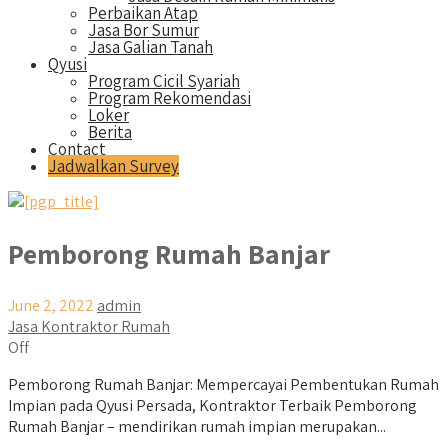
Perbaikan Atap
Jasa Bor Sumur
Jasa Galian Tanah
Qyusi
Program Cicil Syariah
Program Rekomendasi
Loker
Berita
Contact
Jadwalkan Survey
Pemborong Rumah Banjar
June 2, 2022
admin
Jasa Kontraktor Rumah
Off
Pemborong Rumah Banjar: Mempercayai Pembentukan Rumah
Impian pada Qyusi Persada, Kontraktor Terbaik Pemborong
Rumah Banjar – mendirikan rumah impian merupakan...