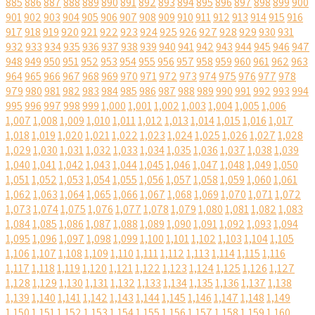
885
886
887
888
889
890
891
892
893
894
895
896
897
898
899
900
901
902
903
904
905
906
907
908
909
910
911
912
913
914
915
916
917
918
919
920
921
922
923
924
925
926
927
928
929
930
931
932
933
934
935
936
937
938
939
940
941
942
943
944
945
946
947
948
949
950
951
952
953
954
955
956
957
958
959
960
961
962
963
964
965
966
967
968
969
970
971
972
973
974
975
976
977
978
979
980
981
982
983
984
985
986
987
988
989
990
991
992
993
994
995
996
997
998
999
1,000
1,001
1,002
1,003
1,004
1,005
1,006
1,007
1,008
1,009
1,010
1,011
1,012
1,013
1,014
1,015
1,016
1,017
1,018
1,019
1,020
1,021
1,022
1,023
1,024
1,025
1,026
1,027
1,028
1,029
1,030
1,031
1,032
1,033
1,034
1,035
1,036
1,037
1,038
1,039
1,040
1,041
1,042
1,043
1,044
1,045
1,046
1,047
1,048
1,049
1,050
1,051
1,052
1,053
1,054
1,055
1,056
1,057
1,058
1,059
1,060
1,061
1,062
1,063
1,064
1,065
1,066
1,067
1,068
1,069
1,070
1,071
1,072
1,073
1,074
1,075
1,076
1,077
1,078
1,079
1,080
1,081
1,082
1,083
1,084
1,085
1,086
1,087
1,088
1,089
1,090
1,091
1,092
1,093
1,094
1,095
1,096
1,097
1,098
1,099
1,100
1,101
1,102
1,103
1,104
1,105
1,106
1,107
1,108
1,109
1,110
1,111
1,112
1,113
1,114
1,115
1,116
1,117
1,118
1,119
1,120
1,121
1,122
1,123
1,124
1,125
1,126
1,127
1,128
1,129
1,130
1,131
1,132
1,133
1,134
1,135
1,136
1,137
1,138
1,139
1,140
1,141
1,142
1,143
1,144
1,145
1,146
1,147
1,148
1,149
1,150
1,151
1,152
1,153
1,154
1,155
1,156
1,157
1,158
1,159
1,160