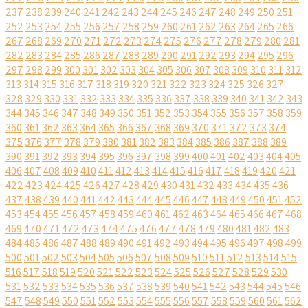
237
238
239
240
241
242
243
244
245
246
247
248
249
250
251
252
253
254
255
256
257
258
259
260
261
262
263
264
265
266
267
268
269
270
271
272
273
274
275
276
277
278
279
280
281
282
283
284
285
286
287
288
289
290
291
292
293
294
295
296
297
298
299
300
301
302
303
304
305
306
307
308
309
310
311
312
313
314
315
316
317
318
319
320
321
322
323
324
325
326
327
328
329
330
331
332
333
334
335
336
337
338
339
340
341
342
343
344
345
346
347
348
349
350
351
352
353
354
355
356
357
358
359
360
361
362
363
364
365
366
367
368
369
370
371
372
373
374
375
376
377
378
379
380
381
382
383
384
385
386
387
388
389
390
391
392
393
394
395
396
397
398
399
400
401
402
403
404
405
406
407
408
409
410
411
412
413
414
415
416
417
418
419
420
421
422
423
424
425
426
427
428
429
430
431
432
433
434
435
436
437
438
439
440
441
442
443
444
445
446
447
448
449
450
451
452
453
454
455
456
457
458
459
460
461
462
463
464
465
466
467
468
469
470
471
472
473
474
475
476
477
478
479
480
481
482
483
484
485
486
487
488
489
490
491
492
493
494
495
496
497
498
499
500
501
502
503
504
505
506
507
508
509
510
511
512
513
514
515
516
517
518
519
520
521
522
523
524
525
526
527
528
529
530
531
532
533
534
535
536
537
538
539
540
541
542
543
544
545
546
547
548
549
550
551
552
553
554
555
556
557
558
559
560
561
562