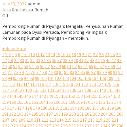
July 13, 2022
admin
Jasa Kontraktor Rumah
Off
Pemborong Rumah di Piyungan: Mengakui Penyusunan Rumah
Lamunan pada Qyusi Persada, Pemborong Paling baik
Pemborong Rumah di Piyungan – membikin...
+ Read More
1
2
3
4
5
6
7
8
9
10
11
12
13
14
15
16
17
18
19
20
21
22
23
24
25
26
27
28
29
30
31
32
33
34
35
36
37
38
39
40
41
42
43
44
45
46
47
48
49
50
51
52
53
54
55
56
57
58
59
60
61
62
63
64
65
66
67
68
69
70
71
72
73
74
75
76
77
78
79
80
81
82
83
84
85
86
87
88
89
90
91
92
93
94
95
96
97
98
99
100
101
102
103
104
105
106
107
108
109
110
111
112
113
114
115
116
117
118
119
120
121
122
123
124
125
126
127
128
129
130
131
132
133
134
135
136
137
138
139
140
141
142
143
144
145
146
147
148
149
150
151
152
153
154
155
156
157
158
159
160
161
162
163
164
165
166
167
168
169
170
171
172
173
174
175
176
177
178
179
180
181
182
183
184
185
186
187
188
189
190
191
192
193
194
195
196
197
198
199
200
201
202
203
204
205
206
207
208
209
210
211
212
213
214
215
216
217
218
219
220
221
222
223
224
225
226
227
228
229
230
231
232
233
234
235
236