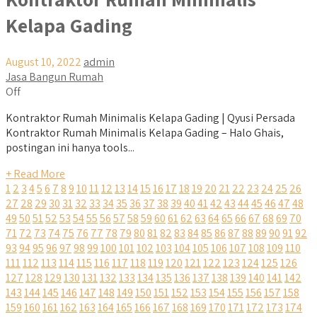
Kelapa Gading
August 10, 2022
admin
Jasa Bangun Rumah
Off
Kontraktor Rumah Minimalis Kelapa Gading | Qyusi Persada
Kontraktor Rumah Minimalis Kelapa Gading – Halo Ghais,
postingan ini hanya tools...
+ Read More
1
2
3
4
5
6
7
8
9
10
11
12
13
14
15
16
17
18
19
20
21
22
23
24
25
26
27
28
29
30
31
32
33
34
35
36
37
38
39
40
41
42
43
44
45
46
47
48
49
50
51
52
53
54
55
56
57
58
59
60
61
62
63
64
65
66
67
68
69
70
71
72
73
74
75
76
77
78
79
80
81
82
83
84
85
86
87
88
89
90
91
92
93
94
95
96
97
98
99
100
101
102
103
104
105
106
107
108
109
110
111
112
113
114
115
116
117
118
119
120
121
122
123
124
125
126
127
128
129
130
131
132
133
134
135
136
137
138
139
140
141
142
143
144
145
146
147
148
149
150
151
152
153
154
155
156
157
158
159
160
161
162
163
164
165
166
167
168
169
170
171
172
173
174