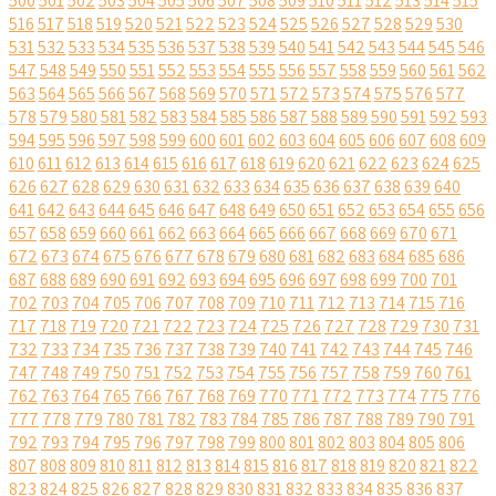
500
501
502
503
504
505
506
507
508
509
510
511
512
513
514
515
516
517
518
519
520
521
522
523
524
525
526
527
528
529
530
531
532
533
534
535
536
537
538
539
540
541
542
543
544
545
546
547
548
549
550
551
552
553
554
555
556
557
558
559
560
561
562
563
564
565
566
567
568
569
570
571
572
573
574
575
576
577
578
579
580
581
582
583
584
585
586
587
588
589
590
591
592
593
594
595
596
597
598
599
600
601
602
603
604
605
606
607
608
609
610
611
612
613
614
615
616
617
618
619
620
621
622
623
624
625
626
627
628
629
630
631
632
633
634
635
636
637
638
639
640
641
642
643
644
645
646
647
648
649
650
651
652
653
654
655
656
657
658
659
660
661
662
663
664
665
666
667
668
669
670
671
672
673
674
675
676
677
678
679
680
681
682
683
684
685
686
687
688
689
690
691
692
693
694
695
696
697
698
699
700
701
702
703
704
705
706
707
708
709
710
711
712
713
714
715
716
717
718
719
720
721
722
723
724
725
726
727
728
729
730
731
732
733
734
735
736
737
738
739
740
741
742
743
744
745
746
747
748
749
750
751
752
753
754
755
756
757
758
759
760
761
762
763
764
765
766
767
768
769
770
771
772
773
774
775
776
777
778
779
780
781
782
783
784
785
786
787
788
789
790
791
792
793
794
795
796
797
798
799
800
801
802
803
804
805
806
807
808
809
810
811
812
813
814
815
816
817
818
819
820
821
822
823
824
825
826
827
828
829
830
831
832
833
834
835
836
837