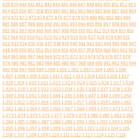
838
839
840
841
842
843
844
845
846
847
848
849
850
851
852
853
854
855
856
857
858
859
860
861
862
863
864
865
866
867
868
869
870
871
872
873
874
875
876
877
878
879
880
881
882
883
884
885
886
887
888
889
890
891
892
893
894
895
896
897
898
899
900
901
902
903
904
905
906
907
908
909
910
911
912
913
914
915
916
917
918
919
920
921
922
923
924
925
926
927
928
929
930
931
932
933
934
935
936
937
938
939
940
941
942
943
944
945
946
947
948
949
950
951
952
953
954
955
956
957
958
959
960
961
962
963
964
965
966
967
968
969
970
971
972
973
974
975
976
977
978
979
980
981
982
983
984
985
986
987
988
989
990
991
992
993
994
995
996
997
998
999
1,000
1,001
1,002
1,003
1,004
1,005
1,006
1,007
1,008
1,009
1,010
1,011
1,012
1,013
1,014
1,015
1,016
1,017
1,018
1,019
1,020
1,021
1,022
1,023
1,024
1,025
1,026
1,027
1,028
1,029
1,030
1,031
1,032
1,033
1,034
1,035
1,036
1,037
1,038
1,039
1,040
1,041
1,042
1,043
1,044
1,045
1,046
1,047
1,048
1,049
1,050
1,051
1,052
1,053
1,054
1,055
1,056
1,057
1,058
1,059
1,060
1,061
1,062
1,063
1,064
1,065
1,066
1,067
1,068
1,069
1,070
1,071
1,072
1,073
1,074
1,075
1,076
1,077
1,078
1,079
1,080
1,081
1,082
1,083
1,084
1,085
1,086
1,087
1,088
1,089
1,090
1,091
1,092
1,093
1,094
1,095
1,096
1,097
1,098
1,099
1,100
1,101
1,102
1,103
1,104
1,105
1,106
1,107
1,108
1,109
1,110
1,111
1,112
1,113
1,114
1,115
1,116