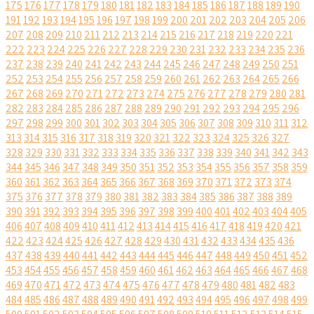
175
176
177
178
179
180
181
182
183
184
185
186
187
188
189
190
191
192
193
194
195
196
197
198
199
200
201
202
203
204
205
206
207
208
209
210
211
212
213
214
215
216
217
218
219
220
221
222
223
224
225
226
227
228
229
230
231
232
233
234
235
236
237
238
239
240
241
242
243
244
245
246
247
248
249
250
251
252
253
254
255
256
257
258
259
260
261
262
263
264
265
266
267
268
269
270
271
272
273
274
275
276
277
278
279
280
281
282
283
284
285
286
287
288
289
290
291
292
293
294
295
296
297
298
299
300
301
302
303
304
305
306
307
308
309
310
311
312
313
314
315
316
317
318
319
320
321
322
323
324
325
326
327
328
329
330
331
332
333
334
335
336
337
338
339
340
341
342
343
344
345
346
347
348
349
350
351
352
353
354
355
356
357
358
359
360
361
362
363
364
365
366
367
368
369
370
371
372
373
374
375
376
377
378
379
380
381
382
383
384
385
386
387
388
389
390
391
392
393
394
395
396
397
398
399
400
401
402
403
404
405
406
407
408
409
410
411
412
413
414
415
416
417
418
419
420
421
422
423
424
425
426
427
428
429
430
431
432
433
434
435
436
437
438
439
440
441
442
443
444
445
446
447
448
449
450
451
452
453
454
455
456
457
458
459
460
461
462
463
464
465
466
467
468
469
470
471
472
473
474
475
476
477
478
479
480
481
482
483
484
485
486
487
488
489
490
491
492
493
494
495
496
497
498
499