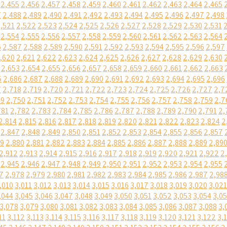
2,455
2,456
2,457
2,458
2,459
2,460
2,461
2,462
2,463
2,464
2,465
7
2,488
2,489
2,490
2,491
2,492
2,493
2,494
2,495
2,496
2,497
2,498
,521
2,522
2,523
2,524
2,525
2,526
2,527
2,528
2,529
2,530
2,531
2,554
2,555
2,556
2,557
2,558
2,559
2,560
2,561
2,562
2,563
2,564
6
2,587
2,588
2,589
2,590
2,591
2,592
2,593
2,594
2,595
2,596
2,597
,620
2,621
2,622
2,623
2,624
2,625
2,626
2,627
2,628
2,629
2,630
2,653
2,654
2,655
2,656
2,657
2,658
2,659
2,660
2,661
2,662
2,663
5
2,686
2,687
2,688
2,689
2,690
2,691
2,692
2,693
2,694
2,695
2,696
7
2,718
2,719
2,720
2,721
2,722
2,723
2,724
2,725
2,726
2,727
2,7
49
2,750
2,751
2,752
2,753
2,754
2,755
2,756
2,757
2,758
2,759
2,7
781
2,782
2,783
2,784
2,785
2,786
2,787
2,788
2,789
2,790
2,791
2,
2,814
2,815
2,816
2,817
2,818
2,819
2,820
2,821
2,822
2,823
2,824
2
2,847
2,848
2,849
2,850
2,851
2,852
2,853
2,854
2,855
2,856
2,857
79
2,880
2,881
2,882
2,883
2,884
2,885
2,886
2,887
2,888
2,889
2,89
2,912
2,913
2,914
2,915
2,916
2,917
2,918
2,919
2,920
2,921
2,922
2
2,945
2,946
2,947
2,948
2,949
2,950
2,951
2,952
2,953
2,954
2,955
7
2,978
2,979
2,980
2,981
2,982
2,983
2,984
2,985
2,986
2,987
2,98
,010
3,011
3,012
3,013
3,014
3,015
3,016
3,017
3,018
3,019
3,020
3,021
,044
3,045
3,046
3,047
3,048
3,049
3,050
3,051
3,052
3,053
3,054
3,0
3,078
3,079
3,080
3,081
3,082
3,083
3,084
3,085
3,086
3,087
3,088
3,
11
3,112
3,113
3,114
3,115
3,116
3,117
3,118
3,119
3,120
3,121
3,122
3,