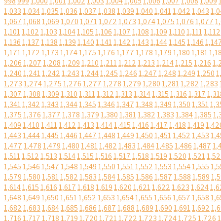
998
999
1,000
1,001
1,002
1,003
1,004
1,005
1,006
1,007
1,008
1,009
1,033
1,034
1,035
1,036
1,037
1,038
1,039
1,040
1,041
1,042
1,043
1,0
1,067
1,068
1,069
1,070
1,071
1,072
1,073
1,074
1,075
1,076
1,077
1
1,101
1,102
1,103
1,104
1,105
1,106
1,107
1,108
1,109
1,110
1,111
1,112
1,136
1,137
1,138
1,139
1,140
1,141
1,142
1,143
1,144
1,145
1,146
1,14
1,171
1,172
1,173
1,174
1,175
1,176
1,177
1,178
1,179
1,180
1,181
1,1
1,206
1,207
1,208
1,209
1,210
1,211
1,212
1,213
1,214
1,215
1,216
1,
1,240
1,241
1,242
1,243
1,244
1,245
1,246
1,247
1,248
1,249
1,250
1
1,273
1,274
1,275
1,276
1,277
1,278
1,279
1,280
1,281
1,282
1,283
1,307
1,308
1,309
1,310
1,311
1,312
1,313
1,314
1,315
1,316
1,317
1,31
1,341
1,342
1,343
1,344
1,345
1,346
1,347
1,348
1,349
1,350
1,351
1,3
1,375
1,376
1,377
1,378
1,379
1,380
1,381
1,382
1,383
1,384
1,385
1,
1,409
1,410
1,411
1,412
1,413
1,414
1,415
1,416
1,417
1,418
1,419
1,42
1,443
1,444
1,445
1,446
1,447
1,448
1,449
1,450
1,451
1,452
1,453
1,4
1,477
1,478
1,479
1,480
1,481
1,482
1,483
1,484
1,485
1,486
1,487
1,
1,511
1,512
1,513
1,514
1,515
1,516
1,517
1,518
1,519
1,520
1,521
1,5
1,545
1,546
1,547
1,548
1,549
1,550
1,551
1,552
1,553
1,554
1,555
1,5
1,579
1,580
1,581
1,582
1,583
1,584
1,585
1,586
1,587
1,588
1,589
1,
1,614
1,615
1,616
1,617
1,618
1,619
1,620
1,621
1,622
1,623
1,624
1,6
1,648
1,649
1,650
1,651
1,652
1,653
1,654
1,655
1,656
1,657
1,658
1,6
1,682
1,683
1,684
1,685
1,686
1,687
1,688
1,689
1,690
1,691
1,692
1,
1,716
1,717
1,718
1,719
1,720
1,721
1,722
1,723
1,724
1,725
1,726