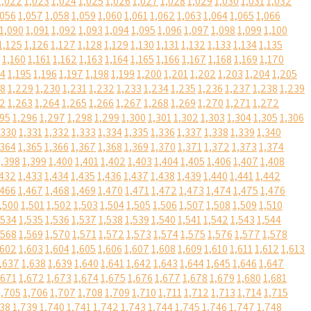
1,022
1,023
1,024
1,025
1,026
1,027
1,028
1,029
1,030
1,031
1,032
,056
1,057
1,058
1,059
1,060
1,061
1,062
1,063
1,064
1,065
1,066
1,090
1,091
1,092
1,093
1,094
1,095
1,096
1,097
1,098
1,099
1,100
1,125
1,126
1,127
1,128
1,129
1,130
1,131
1,132
1,133
1,134
1,135
1,160
1,161
1,162
1,163
1,164
1,165
1,166
1,167
1,168
1,169
1,170
94
1,195
1,196
1,197
1,198
1,199
1,200
1,201
1,202
1,203
1,204
1,205
28
1,229
1,230
1,231
1,232
1,233
1,234
1,235
1,236
1,237
1,238
1,239
62
1,263
1,264
1,265
1,266
1,267
1,268
1,269
1,270
1,271
1,272
295
1,296
1,297
1,298
1,299
1,300
1,301
1,302
1,303
1,304
1,305
1,306
,330
1,331
1,332
1,333
1,334
1,335
1,336
1,337
1,338
1,339
1,340
,364
1,365
1,366
1,367
1,368
1,369
1,370
1,371
1,372
1,373
1,374
1,398
1,399
1,400
1,401
1,402
1,403
1,404
1,405
1,406
1,407
1,408
,432
1,433
1,434
1,435
1,436
1,437
1,438
1,439
1,440
1,441
1,442
,466
1,467
1,468
1,469
1,470
1,471
1,472
1,473
1,474
1,475
1,476
,500
1,501
1,502
1,503
1,504
1,505
1,506
1,507
1,508
1,509
1,510
,534
1,535
1,536
1,537
1,538
1,539
1,540
1,541
1,542
1,543
1,544
,568
1,569
1,570
1,571
1,572
1,573
1,574
1,575
1,576
1,577
1,578
,602
1,603
1,604
1,605
1,606
1,607
1,608
1,609
1,610
1,611
1,612
1,613
,637
1,638
1,639
1,640
1,641
1,642
1,643
1,644
1,645
1,646
1,647
,671
1,672
1,673
1,674
1,675
1,676
1,677
1,678
1,679
1,680
1,681
1,705
1,706
1,707
1,708
1,709
1,710
1,711
1,712
1,713
1,714
1,715
738
1,739
1,740
1,741
1,742
1,743
1,744
1,745
1,746
1,747
1,748