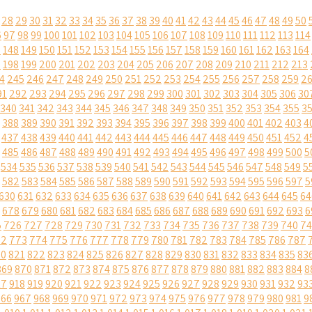
28
29
30
31
32
33
34
35
36
37
38
39
40
41
42
43
44
45
46
47
48
49
50
6
97
98
99
100
101
102
103
104
105
106
107
108
109
110
111
112
113
114
7
148
149
150
151
152
153
154
155
156
157
158
159
160
161
162
163
164
7
198
199
200
201
202
203
204
205
206
207
208
209
210
211
212
213
4
245
246
247
248
249
250
251
252
253
254
255
256
257
258
259
2
91
292
293
294
295
296
297
298
299
300
301
302
303
304
305
306
30
340
341
342
343
344
345
346
347
348
349
350
351
352
353
354
355
3
388
389
390
391
392
393
394
395
396
397
398
399
400
401
402
403
4
437
438
439
440
441
442
443
444
445
446
447
448
449
450
451
452
4
485
486
487
488
489
490
491
492
493
494
495
496
497
498
499
500
5
534
535
536
537
538
539
540
541
542
543
544
545
546
547
548
549
5
582
583
584
585
586
587
588
589
590
591
592
593
594
595
596
597
5
630
631
632
633
634
635
636
637
638
639
640
641
642
643
644
645
64
678
679
680
681
682
683
684
685
686
687
688
689
690
691
692
693
6
5
726
727
728
729
730
731
732
733
734
735
736
737
738
739
740
74
72
773
774
775
776
777
778
779
780
781
782
783
784
785
786
787
20
821
822
823
824
825
826
827
828
829
830
831
832
833
834
835
83
869
870
871
872
873
874
875
876
877
878
879
880
881
882
883
884
8
17
918
919
920
921
922
923
924
925
926
927
928
929
930
931
932
93
966
967
968
969
970
971
972
973
974
975
976
977
978
979
980
981
9