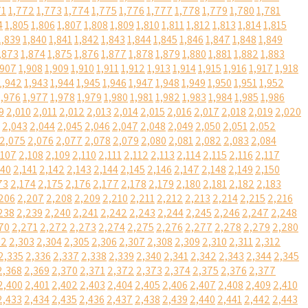
71
1,772
1,773
1,774
1,775
1,776
1,777
1,778
1,779
1,780
1,781
4
1,805
1,806
1,807
1,808
1,809
1,810
1,811
1,812
1,813
1,814
1,815
1,839
1,840
1,841
1,842
1,843
1,844
1,845
1,846
1,847
1,848
1,849
,873
1,874
1,875
1,876
1,877
1,878
1,879
1,880
1,881
1,882
1,883
,907
1,908
1,909
1,910
1,911
1,912
1,913
1,914
1,915
1,916
1,917
1,918
1,942
1,943
1,944
1,945
1,946
1,947
1,948
1,949
1,950
1,951
1,952
1,976
1,977
1,978
1,979
1,980
1,981
1,982
1,983
1,984
1,985
1,986
9
2,010
2,011
2,012
2,013
2,014
2,015
2,016
2,017
2,018
2,019
2,020
2,043
2,044
2,045
2,046
2,047
2,048
2,049
2,050
2,051
2,052
2,075
2,076
2,077
2,078
2,079
2,080
2,081
2,082
2,083
2,084
,107
2,108
2,109
2,110
2,111
2,112
2,113
2,114
2,115
2,116
2,117
140
2,141
2,142
2,143
2,144
2,145
2,146
2,147
2,148
2,149
2,150
73
2,174
2,175
2,176
2,177
2,178
2,179
2,180
2,181
2,182
2,183
206
2,207
2,208
2,209
2,210
2,211
2,212
2,213
2,214
2,215
2,216
238
2,239
2,240
2,241
2,242
2,243
2,244
2,245
2,246
2,247
2,248
70
2,271
2,272
2,273
2,274
2,275
2,276
2,277
2,278
2,279
2,280
02
2,303
2,304
2,305
2,306
2,307
2,308
2,309
2,310
2,311
2,312
2,335
2,336
2,337
2,338
2,339
2,340
2,341
2,342
2,343
2,344
2,345
2,368
2,369
2,370
2,371
2,372
2,373
2,374
2,375
2,376
2,377
2,400
2,401
2,402
2,403
2,404
2,405
2,406
2,407
2,408
2,409
2,410
2,433
2,434
2,435
2,436
2,437
2,438
2,439
2,440
2,441
2,442
2,443