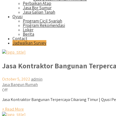
Perbaikan Atap
Jasa Bor Sumur
Jasa Galian Tanah
Qyusi
Program Cicil Syariah
Program Rekomendasi
Loker
Berita
Contact
Jadwalkan Survey
Jasa Kontraktor Bangunan Terperc
October 5, 2022
admin
Jasa Bangun Rumah
Off
Jasa Kontraktor Bangunan Terpercaya Cikarang Timur | Qyusi Per
+ Read More