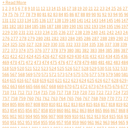
+ Read More
1
2
3
4
5
6
7
8
9
10
11
12
13
14
15
16
17
18
19
20
21
22
23
24
25
26
27
74
75
76
77
78
79
80
81
82
83
84
85
86
87
88
89
90
91
92
93
94
95
9
131
132
133
134
135
136
137
138
139
140
141
142
143
144
145
146
14
181
182
183
184
185
186
187
188
189
190
191
192
193
194
195
196
19
229
230
231
232
233
234
235
236
237
238
239
240
241
242
243
24
276
277
278
279
280
281
282
283
284
285
286
287
288
289
290
2
324
325
326
327
328
329
330
331
332
333
334
335
336
337
338
339
372
373
374
375
376
377
378
379
380
381
382
383
384
385
386
387
421
422
423
424
425
426
427
428
429
430
431
432
433
434
435
436
469
470
471
472
473
474
475
476
477
478
479
480
481
482
483
484
518
519
520
521
522
523
524
525
526
527
528
529
530
531
532
533
566
567
568
569
570
571
572
573
574
575
576
577
578
579
580
581
614
615
616
617
618
619
620
621
622
623
624
625
626
627
628
629
662
663
664
665
666
667
668
669
670
671
672
673
674
675
676
677
710
711
712
713
714
715
716
717
718
719
720
721
722
723
724
72
757
758
759
760
761
762
763
764
765
766
767
768
769
770
771
7
804
805
806
807
808
809
810
811
812
813
814
815
816
817
818
819
8
853
854
855
856
857
858
859
860
861
862
863
864
865
866
867
868
901
902
903
904
905
906
907
908
909
910
911
912
913
914
915
916
9
950
951
952
953
954
955
956
957
958
959
960
961
962
963
964
965