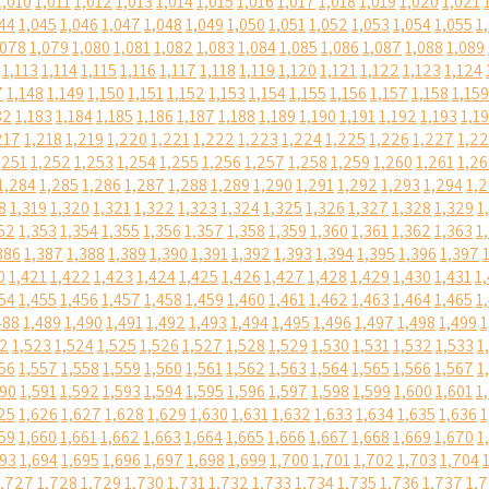
1,010
1,011
1,012
1,013
1,014
1,015
1,016
1,017
1,018
1,019
1,020
1,021
44
1,045
1,046
1,047
1,048
1,049
1,050
1,051
1,052
1,053
1,054
1,055
1
,078
1,079
1,080
1,081
1,082
1,083
1,084
1,085
1,086
1,087
1,088
1,089
1,113
1,114
1,115
1,116
1,117
1,118
1,119
1,120
1,121
1,122
1,123
1,124
7
1,148
1,149
1,150
1,151
1,152
1,153
1,154
1,155
1,156
1,157
1,158
1,159
82
1,183
1,184
1,185
1,186
1,187
1,188
1,189
1,190
1,191
1,192
1,193
1,1
217
1,218
1,219
1,220
1,221
1,222
1,223
1,224
1,225
1,226
1,227
1,2
,251
1,252
1,253
1,254
1,255
1,256
1,257
1,258
1,259
1,260
1,261
1,2
1,284
1,285
1,286
1,287
1,288
1,289
1,290
1,291
1,292
1,293
1,294
1,
8
1,319
1,320
1,321
1,322
1,323
1,324
1,325
1,326
1,327
1,328
1,329
1
52
1,353
1,354
1,355
1,356
1,357
1,358
1,359
1,360
1,361
1,362
1,363
1
386
1,387
1,388
1,389
1,390
1,391
1,392
1,393
1,394
1,395
1,396
1,397
0
1,421
1,422
1,423
1,424
1,425
1,426
1,427
1,428
1,429
1,430
1,431
1
54
1,455
1,456
1,457
1,458
1,459
1,460
1,461
1,462
1,463
1,464
1,465
1
488
1,489
1,490
1,491
1,492
1,493
1,494
1,495
1,496
1,497
1,498
1,499
1
22
1,523
1,524
1,525
1,526
1,527
1,528
1,529
1,530
1,531
1,532
1,533
1
56
1,557
1,558
1,559
1,560
1,561
1,562
1,563
1,564
1,565
1,566
1,567
1
590
1,591
1,592
1,593
1,594
1,595
1,596
1,597
1,598
1,599
1,600
1,601
1
25
1,626
1,627
1,628
1,629
1,630
1,631
1,632
1,633
1,634
1,635
1,636
1
59
1,660
1,661
1,662
1,663
1,664
1,665
1,666
1,667
1,668
1,669
1,670
1
693
1,694
1,695
1,696
1,697
1,698
1,699
1,700
1,701
1,702
1,703
1,704
1,727
1,728
1,729
1,730
1,731
1,732
1,733
1,734
1,735
1,736
1,737
1,