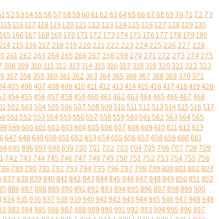
51
52
53
54
55
56
57
58
59
60
61
62
63
64
65
66
67
68
69
70
71
72
73
115
116
117
118
119
120
121
122
123
124
125
126
127
128
129
130
165
166
167
168
169
170
171
172
173
174
175
176
177
178
179
180
214
215
216
217
218
219
220
221
222
223
224
225
226
227
228
60
261
262
263
264
265
266
267
268
269
270
271
272
273
274
275
7
308
309
310
311
312
313
314
315
316
317
318
319
320
321
322
323
56
357
358
359
360
361
362
363
364
365
366
367
368
369
370
371
04
405
406
407
408
409
410
411
412
413
414
415
416
417
418
419
420
53
454
455
456
457
458
459
460
461
462
463
464
465
466
467
468
01
502
503
504
505
506
507
508
509
510
511
512
513
514
515
516
517
50
551
552
553
554
555
556
557
558
559
560
561
562
563
564
565
98
599
600
601
602
603
604
605
606
607
608
609
610
611
612
613
6
647
648
649
650
651
652
653
654
655
656
657
658
659
660
661
94
695
696
697
698
699
700
701
702
703
704
705
706
707
708
709
1
742
743
744
745
746
747
748
749
750
751
752
753
754
755
756
788
789
790
791
792
793
794
795
796
797
798
799
800
801
802
803
6
837
838
839
840
841
842
843
844
845
846
847
848
849
850
851
852
85
886
887
888
889
890
891
892
893
894
895
896
897
898
899
900
3
934
935
936
937
938
939
940
941
942
943
944
945
946
947
948
949
82
983
984
985
986
987
988
989
990
991
992
993
994
995
996
997