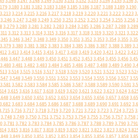
45
3,146
3,147
3,148
3,149
3,150
3,151
3,152
3,153
3,154
3,155
3,156
3
,179
3,180
3,181
3,182
3,183
3,184
3,185
3,186
3,187
3,188
3,189
3,190
3,213
3,214
3,215
3,216
3,217
3,218
3,219
3,220
3,221
3,222
3,223
3
3,246
3,247
3,248
3,249
3,250
3,251
3,252
3,253
3,254
3,255
3,256
8
3,279
3,280
3,281
3,282
3,283
3,284
3,285
3,286
3,287
3,288
3,28
,311
3,312
3,313
3,314
3,315
3,316
3,317
3,318
3,319
3,320
3,321
3,32
,345
3,346
3,347
3,348
3,349
3,350
3,351
3,352
3,353
3,354
3,355
3,3
3,379
3,380
3,381
3,382
3,383
3,384
3,385
3,386
3,387
3,388
3,389
3,
,412
3,413
3,414
3,415
3,416
3,417
3,418
3,419
3,420
3,421
3,422
3,42
,446
3,447
3,448
3,449
3,450
3,451
3,452
3,453
3,454
3,455
3,456
3,4
3,480
3,481
3,482
3,483
3,484
3,485
3,486
3,487
3,488
3,489
3,490
3,
,513
3,514
3,515
3,516
3,517
3,518
3,519
3,520
3,521
3,522
3,523
3,52
,547
3,548
3,549
3,550
3,551
3,552
3,553
3,554
3,555
3,556
3,557
3,5
3,581
3,582
3,583
3,584
3,585
3,586
3,587
3,588
3,589
3,590
3,591
3,
614
3,615
3,616
3,617
3,618
3,619
3,620
3,621
3,622
3,623
3,624
3,62
,648
3,649
3,650
3,651
3,652
3,653
3,654
3,655
3,656
3,657
3,658
3,6
3,682
3,683
3,684
3,685
3,686
3,687
3,688
3,689
3,690
3,691
3,692
3,
3,715
3,716
3,717
3,718
3,719
3,720
3,721
3,722
3,723
3,724
3,725
3
3,748
3,749
3,750
3,751
3,752
3,753
3,754
3,755
3,756
3,757
3,758
80
3,781
3,782
3,783
3,784
3,785
3,786
3,787
3,788
3,789
3,790
3,791
814
3,815
3,816
3,817
3,818
3,819
3,820
3,821
3,822
3,823
3,824
3,82
,848
3,849
3,850
3,851
3,852
3,853
3,854
3,855
3,856
3,857
3,858
3,8