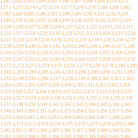
3,161
3,162
3,163
3,164
3,165
3,166
3,167
3,168
3,169
3,170
3,171
3,172
3,173
3,174
3,175
3,176
3,177
3,178
3,179
3,180
3,181
3,182
3,183
3,184
3,185
3,186
3,187
3,188
3,189
3,190
3,191
3,192
3,193
3,194
3,195
3,196
3,197
3,198
3,199
3,200
3,201
3,202
3,203
3,204
3,205
3,206
3,207
3,208
3,209
3,210
3,211
3,212
3,213
3,214
3,215
3,216
3,217
3,218
3,219
3,220
3,221
3,222
3,223
3,224
3,225
3,226
3,227
3,228
3,229
3,230
3,231
3,232
3,233
3,234
3,235
3,236
3,237
3,238
3,239
3,240
3,241
3,242
3,243
3,244
3,245
3,246
3,247
3,248
3,249
3,250
3,251
3,252
3,253
3,254
3,255
3,256
3,257
3,258
3,259
3,260
3,261
3,262
3,263
3,264
3,265
3,266
3,267
3,268
3,269
3,270
3,271
3,272
3,273
3,274
3,275
3,276
3,277
3,278
3,279
3,280
3,281
3,282
3,283
3,284
3,285
3,286
3,287
3,288
3,289
3,290
3,291
3,292
3,293
3,294
3,295
3,296
3,297
3,298
3,299
3,300
3,301
3,302
3,303
3,304
3,305
3,306
3,307
3,308
3,309
3,310
3,311
3,312
3,313
3,314
3,315
3,316
3,317
3,318
3,319
3,320
3,321
3,322
3,323
3,324
3,325
3,326
3,327
3,328
3,329
3,330
3,331
3,332
3,333
3,334
3,335
3,336
3,337
3,338
3,339
3,340
3,341
3,342
3,343
3,344
3,345
3,346
3,347
3,348
3,349
3,350
3,351
3,352
3,353
3,354
3,355
3,356
3,357
3,358
3,359
3,360
3,361
3,362
3,363
3,364
3,365
3,366
3,367
3,368
3,369
3,370
3,371
3,372
3,373
3,374
3,375
3,376
3,377
3,378
3,379
3,380
3,381
3,382
3,383
3,384
3,385
3,386
3,387
3,388
3,389
3,390
3,391
3,392
3,393
3,394
3,395
3,396
3,397
3,398
3,399
3,400
3,401
3,402