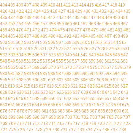
404
405
406
407
408
409
410
411
412
413
414
415
416
417
418
419
420
421
422
423
424
425
426
427
428
429
430
431
432
433
434
435
436
437
438
439
440
441
442
443
444
445
446
447
448
449
450
451
452
453
454
455
456
457
458
459
460
461
462
463
464
465
466
467
468
469
470
471
472
473
474
475
476
477
478
479
480
481
482
483
484
485
486
487
488
489
490
491
492
493
494
495
496
497
498
499
500
501
502
503
504
505
506
507
508
509
510
511
512
513
514
515
516
517
518
519
520
521
522
523
524
525
526
527
528
529
530
531
532
533
534
535
536
537
538
539
540
541
542
543
544
545
546
547
548
549
550
551
552
553
554
555
556
557
558
559
560
561
562
563
564
565
566
567
568
569
570
571
572
573
574
575
576
577
578
579
580
581
582
583
584
585
586
587
588
589
590
591
592
593
594
595
596
597
598
599
600
601
602
603
604
605
606
607
608
609
610
611
612
613
614
615
616
617
618
619
620
621
622
623
624
625
626
627
628
629
630
631
632
633
634
635
636
637
638
639
640
641
642
643
644
645
646
647
648
649
650
651
652
653
654
655
656
657
658
659
660
661
662
663
664
665
666
667
668
669
670
671
672
673
674
675
676
677
678
679
680
681
682
683
684
685
686
687
688
689
690
691
692
693
694
695
696
697
698
699
700
701
702
703
704
705
706
707
708
709
710
711
712
713
714
715
716
717
718
719
720
721
722
723
724
725
726
727
728
729
730
731
732
733
734
735
736
737
738