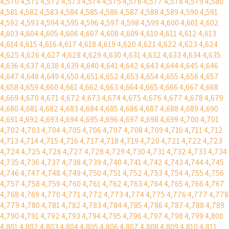
4,570
4,571
4,572
4,573
4,574
4,575
4,576
4,577
4,578
4,579
4,580
4,581
4,582
4,583
4,584
4,585
4,586
4,587
4,588
4,589
4,590
4,591
4,592
4,593
4,594
4,595
4,596
4,597
4,598
4,599
4,600
4,601
4,602
4,603
4,604
4,605
4,606
4,607
4,608
4,609
4,610
4,611
4,612
4,613
4,614
4,615
4,616
4,617
4,618
4,619
4,620
4,621
4,622
4,623
4,624
4,625
4,626
4,627
4,628
4,629
4,630
4,631
4,632
4,633
4,634
4,635
4,636
4,637
4,638
4,639
4,640
4,641
4,642
4,643
4,644
4,645
4,646
4,647
4,648
4,649
4,650
4,651
4,652
4,653
4,654
4,655
4,656
4,657
4,658
4,659
4,660
4,661
4,662
4,663
4,664
4,665
4,666
4,667
4,668
4,669
4,670
4,671
4,672
4,673
4,674
4,675
4,676
4,677
4,678
4,679
4,680
4,681
4,682
4,683
4,684
4,685
4,686
4,687
4,688
4,689
4,690
4,691
4,692
4,693
4,694
4,695
4,696
4,697
4,698
4,699
4,700
4,701
4,702
4,703
4,704
4,705
4,706
4,707
4,708
4,709
4,710
4,711
4,712
4,713
4,714
4,715
4,716
4,717
4,718
4,719
4,720
4,721
4,722
4,723
4,724
4,725
4,726
4,727
4,728
4,729
4,730
4,731
4,732
4,733
4,734
4,735
4,736
4,737
4,738
4,739
4,740
4,741
4,742
4,743
4,744
4,745
4,746
4,747
4,748
4,749
4,750
4,751
4,752
4,753
4,754
4,755
4,756
4,757
4,758
4,759
4,760
4,761
4,762
4,763
4,764
4,765
4,766
4,767
4,768
4,769
4,770
4,771
4,772
4,773
4,774
4,775
4,776
4,777
4,778
4,779
4,780
4,781
4,782
4,783
4,784
4,785
4,786
4,787
4,788
4,789
4,790
4,791
4,792
4,793
4,794
4,795
4,796
4,797
4,798
4,799
4,800
4,801
4,802
4,803
4,804
4,805
4,806
4,807
4,808
4,809
4,810
4,811