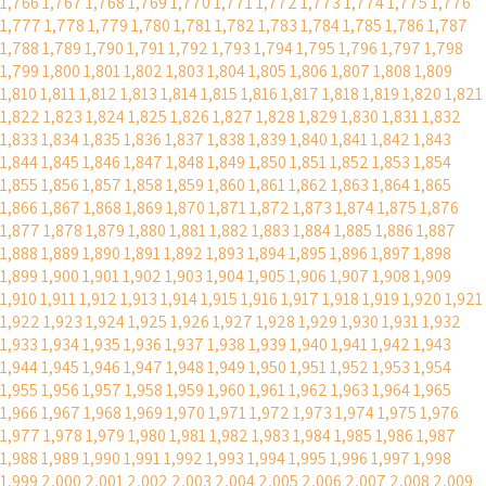
1,766
1,767
1,768
1,769
1,770
1,771
1,772
1,773
1,774
1,775
1,776
1,777
1,778
1,779
1,780
1,781
1,782
1,783
1,784
1,785
1,786
1,787
1,788
1,789
1,790
1,791
1,792
1,793
1,794
1,795
1,796
1,797
1,798
1,799
1,800
1,801
1,802
1,803
1,804
1,805
1,806
1,807
1,808
1,809
1,810
1,811
1,812
1,813
1,814
1,815
1,816
1,817
1,818
1,819
1,820
1,821
1,822
1,823
1,824
1,825
1,826
1,827
1,828
1,829
1,830
1,831
1,832
1,833
1,834
1,835
1,836
1,837
1,838
1,839
1,840
1,841
1,842
1,843
1,844
1,845
1,846
1,847
1,848
1,849
1,850
1,851
1,852
1,853
1,854
1,855
1,856
1,857
1,858
1,859
1,860
1,861
1,862
1,863
1,864
1,865
1,866
1,867
1,868
1,869
1,870
1,871
1,872
1,873
1,874
1,875
1,876
1,877
1,878
1,879
1,880
1,881
1,882
1,883
1,884
1,885
1,886
1,887
1,888
1,889
1,890
1,891
1,892
1,893
1,894
1,895
1,896
1,897
1,898
1,899
1,900
1,901
1,902
1,903
1,904
1,905
1,906
1,907
1,908
1,909
1,910
1,911
1,912
1,913
1,914
1,915
1,916
1,917
1,918
1,919
1,920
1,921
1,922
1,923
1,924
1,925
1,926
1,927
1,928
1,929
1,930
1,931
1,932
1,933
1,934
1,935
1,936
1,937
1,938
1,939
1,940
1,941
1,942
1,943
1,944
1,945
1,946
1,947
1,948
1,949
1,950
1,951
1,952
1,953
1,954
1,955
1,956
1,957
1,958
1,959
1,960
1,961
1,962
1,963
1,964
1,965
1,966
1,967
1,968
1,969
1,970
1,971
1,972
1,973
1,974
1,975
1,976
1,977
1,978
1,979
1,980
1,981
1,982
1,983
1,984
1,985
1,986
1,987
1,988
1,989
1,990
1,991
1,992
1,993
1,994
1,995
1,996
1,997
1,998
1,999
2,000
2,001
2,002
2,003
2,004
2,005
2,006
2,007
2,008
2,009