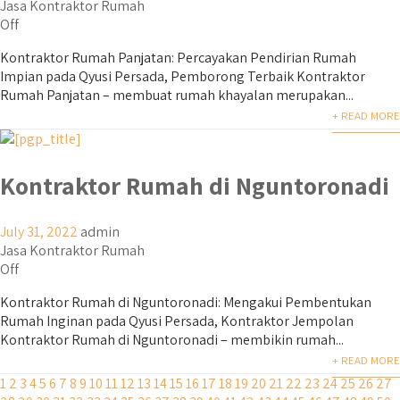
Jasa Kontraktor Rumah
Off
Kontraktor Rumah Panjatan: Percayakan Pendirian Rumah
Impian pada Qyusi Persada, Pemborong Terbaik Kontraktor
Rumah Panjatan – membuat rumah khayalan merupakan...
+ READ MORE
Kontraktor Rumah di Nguntoronadi
July 31, 2022
admin
Jasa Kontraktor Rumah
Off
Kontraktor Rumah di Nguntoronadi: Mengakui Pembentukan
Rumah Inginan pada Qyusi Persada, Kontraktor Jempolan
Kontraktor Rumah di Nguntoronadi – membikin rumah...
+ READ MORE
1
2
3
4
5
6
7
8
9
10
11
12
13
14
15
16
17
18
19
20
21
22
23
24
25
26
27