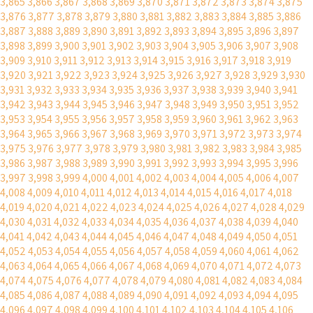
3,865
3,866
3,867
3,868
3,869
3,870
3,871
3,872
3,873
3,874
3,875
3,876
3,877
3,878
3,879
3,880
3,881
3,882
3,883
3,884
3,885
3,886
3,887
3,888
3,889
3,890
3,891
3,892
3,893
3,894
3,895
3,896
3,897
3,898
3,899
3,900
3,901
3,902
3,903
3,904
3,905
3,906
3,907
3,908
3,909
3,910
3,911
3,912
3,913
3,914
3,915
3,916
3,917
3,918
3,919
3,920
3,921
3,922
3,923
3,924
3,925
3,926
3,927
3,928
3,929
3,930
3,931
3,932
3,933
3,934
3,935
3,936
3,937
3,938
3,939
3,940
3,941
3,942
3,943
3,944
3,945
3,946
3,947
3,948
3,949
3,950
3,951
3,952
3,953
3,954
3,955
3,956
3,957
3,958
3,959
3,960
3,961
3,962
3,963
3,964
3,965
3,966
3,967
3,968
3,969
3,970
3,971
3,972
3,973
3,974
3,975
3,976
3,977
3,978
3,979
3,980
3,981
3,982
3,983
3,984
3,985
3,986
3,987
3,988
3,989
3,990
3,991
3,992
3,993
3,994
3,995
3,996
3,997
3,998
3,999
4,000
4,001
4,002
4,003
4,004
4,005
4,006
4,007
4,008
4,009
4,010
4,011
4,012
4,013
4,014
4,015
4,016
4,017
4,018
4,019
4,020
4,021
4,022
4,023
4,024
4,025
4,026
4,027
4,028
4,029
4,030
4,031
4,032
4,033
4,034
4,035
4,036
4,037
4,038
4,039
4,040
4,041
4,042
4,043
4,044
4,045
4,046
4,047
4,048
4,049
4,050
4,051
4,052
4,053
4,054
4,055
4,056
4,057
4,058
4,059
4,060
4,061
4,062
4,063
4,064
4,065
4,066
4,067
4,068
4,069
4,070
4,071
4,072
4,073
4,074
4,075
4,076
4,077
4,078
4,079
4,080
4,081
4,082
4,083
4,084
4,085
4,086
4,087
4,088
4,089
4,090
4,091
4,092
4,093
4,094
4,095
4,096
4,097
4,098
4,099
4,100
4,101
4,102
4,103
4,104
4,105
4,106