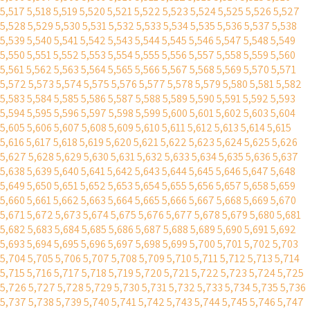
5,517
5,518
5,519
5,520
5,521
5,522
5,523
5,524
5,525
5,526
5,527
5,528
5,529
5,530
5,531
5,532
5,533
5,534
5,535
5,536
5,537
5,538
5,539
5,540
5,541
5,542
5,543
5,544
5,545
5,546
5,547
5,548
5,549
5,550
5,551
5,552
5,553
5,554
5,555
5,556
5,557
5,558
5,559
5,560
5,561
5,562
5,563
5,564
5,565
5,566
5,567
5,568
5,569
5,570
5,571
5,572
5,573
5,574
5,575
5,576
5,577
5,578
5,579
5,580
5,581
5,582
5,583
5,584
5,585
5,586
5,587
5,588
5,589
5,590
5,591
5,592
5,593
5,594
5,595
5,596
5,597
5,598
5,599
5,600
5,601
5,602
5,603
5,604
5,605
5,606
5,607
5,608
5,609
5,610
5,611
5,612
5,613
5,614
5,615
5,616
5,617
5,618
5,619
5,620
5,621
5,622
5,623
5,624
5,625
5,626
5,627
5,628
5,629
5,630
5,631
5,632
5,633
5,634
5,635
5,636
5,637
5,638
5,639
5,640
5,641
5,642
5,643
5,644
5,645
5,646
5,647
5,648
5,649
5,650
5,651
5,652
5,653
5,654
5,655
5,656
5,657
5,658
5,659
5,660
5,661
5,662
5,663
5,664
5,665
5,666
5,667
5,668
5,669
5,670
5,671
5,672
5,673
5,674
5,675
5,676
5,677
5,678
5,679
5,680
5,681
5,682
5,683
5,684
5,685
5,686
5,687
5,688
5,689
5,690
5,691
5,692
5,693
5,694
5,695
5,696
5,697
5,698
5,699
5,700
5,701
5,702
5,703
5,704
5,705
5,706
5,707
5,708
5,709
5,710
5,711
5,712
5,713
5,714
5,715
5,716
5,717
5,718
5,719
5,720
5,721
5,722
5,723
5,724
5,725
5,726
5,727
5,728
5,729
5,730
5,731
5,732
5,733
5,734
5,735
5,736
5,737
5,738
5,739
5,740
5,741
5,742
5,743
5,744
5,745
5,746
5,747