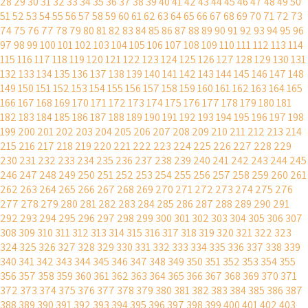
28
29
30
31
32
33
34
35
36
37
38
39
40
41
42
43
44
45
46
47
48
49
50
51
52
53
54
55
56
57
58
59
60
61
62
63
64
65
66
67
68
69
70
71
72
73
74
75
76
77
78
79
80
81
82
83
84
85
86
87
88
89
90
91
92
93
94
95
96
97
98
99
100
101
102
103
104
105
106
107
108
109
110
111
112
113
114
115
116
117
118
119
120
121
122
123
124
125
126
127
128
129
130
131
132
133
134
135
136
137
138
139
140
141
142
143
144
145
146
147
148
149
150
151
152
153
154
155
156
157
158
159
160
161
162
163
164
165
166
167
168
169
170
171
172
173
174
175
176
177
178
179
180
181
182
183
184
185
186
187
188
189
190
191
192
193
194
195
196
197
198
199
200
201
202
203
204
205
206
207
208
209
210
211
212
213
214
215
216
217
218
219
220
221
222
223
224
225
226
227
228
229
230
231
232
233
234
235
236
237
238
239
240
241
242
243
244
245
246
247
248
249
250
251
252
253
254
255
256
257
258
259
260
261
262
263
264
265
266
267
268
269
270
271
272
273
274
275
276
277
278
279
280
281
282
283
284
285
286
287
288
289
290
291
292
293
294
295
296
297
298
299
300
301
302
303
304
305
306
307
308
309
310
311
312
313
314
315
316
317
318
319
320
321
322
323
324
325
326
327
328
329
330
331
332
333
334
335
336
337
338
339
340
341
342
343
344
345
346
347
348
349
350
351
352
353
354
355
356
357
358
359
360
361
362
363
364
365
366
367
368
369
370
371
372
373
374
375
376
377
378
379
380
381
382
383
384
385
386
387
388
389
390
391
392
393
394
395
396
397
398
399
400
401
402
403