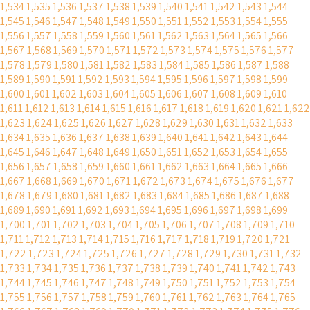
1,534
1,535
1,536
1,537
1,538
1,539
1,540
1,541
1,542
1,543
1,544
1,545
1,546
1,547
1,548
1,549
1,550
1,551
1,552
1,553
1,554
1,555
1,556
1,557
1,558
1,559
1,560
1,561
1,562
1,563
1,564
1,565
1,566
1,567
1,568
1,569
1,570
1,571
1,572
1,573
1,574
1,575
1,576
1,577
1,578
1,579
1,580
1,581
1,582
1,583
1,584
1,585
1,586
1,587
1,588
1,589
1,590
1,591
1,592
1,593
1,594
1,595
1,596
1,597
1,598
1,599
1,600
1,601
1,602
1,603
1,604
1,605
1,606
1,607
1,608
1,609
1,610
1,611
1,612
1,613
1,614
1,615
1,616
1,617
1,618
1,619
1,620
1,621
1,622
1,623
1,624
1,625
1,626
1,627
1,628
1,629
1,630
1,631
1,632
1,633
1,634
1,635
1,636
1,637
1,638
1,639
1,640
1,641
1,642
1,643
1,644
1,645
1,646
1,647
1,648
1,649
1,650
1,651
1,652
1,653
1,654
1,655
1,656
1,657
1,658
1,659
1,660
1,661
1,662
1,663
1,664
1,665
1,666
1,667
1,668
1,669
1,670
1,671
1,672
1,673
1,674
1,675
1,676
1,677
1,678
1,679
1,680
1,681
1,682
1,683
1,684
1,685
1,686
1,687
1,688
1,689
1,690
1,691
1,692
1,693
1,694
1,695
1,696
1,697
1,698
1,699
1,700
1,701
1,702
1,703
1,704
1,705
1,706
1,707
1,708
1,709
1,710
1,711
1,712
1,713
1,714
1,715
1,716
1,717
1,718
1,719
1,720
1,721
1,722
1,723
1,724
1,725
1,726
1,727
1,728
1,729
1,730
1,731
1,732
1,733
1,734
1,735
1,736
1,737
1,738
1,739
1,740
1,741
1,742
1,743
1,744
1,745
1,746
1,747
1,748
1,749
1,750
1,751
1,752
1,753
1,754
1,755
1,756
1,757
1,758
1,759
1,760
1,761
1,762
1,763
1,764
1,765