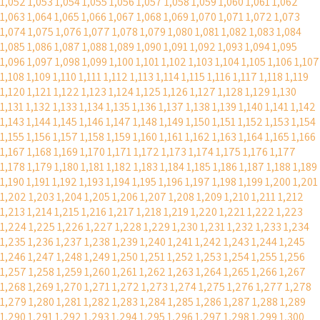
1,052
1,053
1,054
1,055
1,056
1,057
1,058
1,059
1,060
1,061
1,062
1,063
1,064
1,065
1,066
1,067
1,068
1,069
1,070
1,071
1,072
1,073
1,074
1,075
1,076
1,077
1,078
1,079
1,080
1,081
1,082
1,083
1,084
1,085
1,086
1,087
1,088
1,089
1,090
1,091
1,092
1,093
1,094
1,095
1,096
1,097
1,098
1,099
1,100
1,101
1,102
1,103
1,104
1,105
1,106
1,107
1,108
1,109
1,110
1,111
1,112
1,113
1,114
1,115
1,116
1,117
1,118
1,119
1,120
1,121
1,122
1,123
1,124
1,125
1,126
1,127
1,128
1,129
1,130
1,131
1,132
1,133
1,134
1,135
1,136
1,137
1,138
1,139
1,140
1,141
1,142
1,143
1,144
1,145
1,146
1,147
1,148
1,149
1,150
1,151
1,152
1,153
1,154
1,155
1,156
1,157
1,158
1,159
1,160
1,161
1,162
1,163
1,164
1,165
1,166
1,167
1,168
1,169
1,170
1,171
1,172
1,173
1,174
1,175
1,176
1,177
1,178
1,179
1,180
1,181
1,182
1,183
1,184
1,185
1,186
1,187
1,188
1,189
1,190
1,191
1,192
1,193
1,194
1,195
1,196
1,197
1,198
1,199
1,200
1,201
1,202
1,203
1,204
1,205
1,206
1,207
1,208
1,209
1,210
1,211
1,212
1,213
1,214
1,215
1,216
1,217
1,218
1,219
1,220
1,221
1,222
1,223
1,224
1,225
1,226
1,227
1,228
1,229
1,230
1,231
1,232
1,233
1,234
1,235
1,236
1,237
1,238
1,239
1,240
1,241
1,242
1,243
1,244
1,245
1,246
1,247
1,248
1,249
1,250
1,251
1,252
1,253
1,254
1,255
1,256
1,257
1,258
1,259
1,260
1,261
1,262
1,263
1,264
1,265
1,266
1,267
1,268
1,269
1,270
1,271
1,272
1,273
1,274
1,275
1,276
1,277
1,278
1,279
1,280
1,281
1,282
1,283
1,284
1,285
1,286
1,287
1,288
1,289
1,290
1,291
1,292
1,293
1,294
1,295
1,296
1,297
1,298
1,299
1,300