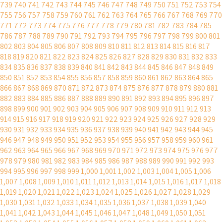
739
740
741
742
743
744
745
746
747
748
749
750
751
752
753
754
755
756
757
758
759
760
761
762
763
764
765
766
767
768
769
770
771
772
773
774
775
776
777
778
779
780
781
782
783
784
785
786
787
788
789
790
791
792
793
794
795
796
797
798
799
800
801
802
803
804
805
806
807
808
809
810
811
812
813
814
815
816
817
818
819
820
821
822
823
824
825
826
827
828
829
830
831
832
833
834
835
836
837
838
839
840
841
842
843
844
845
846
847
848
849
850
851
852
853
854
855
856
857
858
859
860
861
862
863
864
865
866
867
868
869
870
871
872
873
874
875
876
877
878
879
880
881
882
883
884
885
886
887
888
889
890
891
892
893
894
895
896
897
898
899
900
901
902
903
904
905
906
907
908
909
910
911
912
913
914
915
916
917
918
919
920
921
922
923
924
925
926
927
928
929
930
931
932
933
934
935
936
937
938
939
940
941
942
943
944
945
946
947
948
949
950
951
952
953
954
955
956
957
958
959
960
961
962
963
964
965
966
967
968
969
970
971
972
973
974
975
976
977
978
979
980
981
982
983
984
985
986
987
988
989
990
991
992
993
994
995
996
997
998
999
1,000
1,001
1,002
1,003
1,004
1,005
1,006
1,007
1,008
1,009
1,010
1,011
1,012
1,013
1,014
1,015
1,016
1,017
1,018
1,019
1,020
1,021
1,022
1,023
1,024
1,025
1,026
1,027
1,028
1,029
1,030
1,031
1,032
1,033
1,034
1,035
1,036
1,037
1,038
1,039
1,040
1,041
1,042
1,043
1,044
1,045
1,046
1,047
1,048
1,049
1,050
1,051