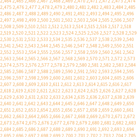
2,464
2,465
2,466
2,467
2,468
2,469
2,470
2,471
2,472
2,473
2,474
2,475
2,476
2,477
2,478
2,479
2,480
2,481
2,482
2,483
2,484
2,485
2,486
2,487
2,488
2,489
2,490
2,491
2,492
2,493
2,494
2,495
2,496
2,497
2,498
2,499
2,500
2,501
2,502
2,503
2,504
2,505
2,506
2,507
2,508
2,509
2,510
2,511
2,512
2,513
2,514
2,515
2,516
2,517
2,518
2,519
2,520
2,521
2,522
2,523
2,524
2,525
2,526
2,527
2,528
2,529
2,530
2,531
2,532
2,533
2,534
2,535
2,536
2,537
2,538
2,539
2,540
2,541
2,542
2,543
2,544
2,545
2,546
2,547
2,548
2,549
2,550
2,551
2,552
2,553
2,554
2,555
2,556
2,557
2,558
2,559
2,560
2,561
2,562
2,563
2,564
2,565
2,566
2,567
2,568
2,569
2,570
2,571
2,572
2,573
2,574
2,575
2,576
2,577
2,578
2,579
2,580
2,581
2,582
2,583
2,584
2,585
2,586
2,587
2,588
2,589
2,590
2,591
2,592
2,593
2,594
2,595
2,596
2,597
2,598
2,599
2,600
2,601
2,602
2,603
2,604
2,605
2,606
2,607
2,608
2,609
2,610
2,611
2,612
2,613
2,614
2,615
2,616
2,617
2,618
2,619
2,620
2,621
2,622
2,623
2,624
2,625
2,626
2,627
2,628
2,629
2,630
2,631
2,632
2,633
2,634
2,635
2,636
2,637
2,638
2,639
2,640
2,641
2,642
2,643
2,644
2,645
2,646
2,647
2,648
2,649
2,650
2,651
2,652
2,653
2,654
2,655
2,656
2,657
2,658
2,659
2,660
2,661
2,662
2,663
2,664
2,665
2,666
2,667
2,668
2,669
2,670
2,671
2,672
2,673
2,674
2,675
2,676
2,677
2,678
2,679
2,680
2,681
2,682
2,683
2,684
2,685
2,686
2,687
2,688
2,689
2,690
2,691
2,692
2,693
2,694
2,695
2,696
2,697
2,698
2,699
2,700
2,701
2,702
2,703
2,704
2,705