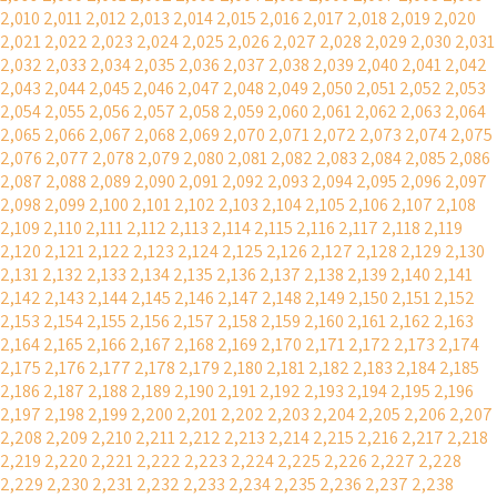
2,010
2,011
2,012
2,013
2,014
2,015
2,016
2,017
2,018
2,019
2,020
2,021
2,022
2,023
2,024
2,025
2,026
2,027
2,028
2,029
2,030
2,031
2,032
2,033
2,034
2,035
2,036
2,037
2,038
2,039
2,040
2,041
2,042
2,043
2,044
2,045
2,046
2,047
2,048
2,049
2,050
2,051
2,052
2,053
2,054
2,055
2,056
2,057
2,058
2,059
2,060
2,061
2,062
2,063
2,064
2,065
2,066
2,067
2,068
2,069
2,070
2,071
2,072
2,073
2,074
2,075
2,076
2,077
2,078
2,079
2,080
2,081
2,082
2,083
2,084
2,085
2,086
2,087
2,088
2,089
2,090
2,091
2,092
2,093
2,094
2,095
2,096
2,097
2,098
2,099
2,100
2,101
2,102
2,103
2,104
2,105
2,106
2,107
2,108
2,109
2,110
2,111
2,112
2,113
2,114
2,115
2,116
2,117
2,118
2,119
2,120
2,121
2,122
2,123
2,124
2,125
2,126
2,127
2,128
2,129
2,130
2,131
2,132
2,133
2,134
2,135
2,136
2,137
2,138
2,139
2,140
2,141
2,142
2,143
2,144
2,145
2,146
2,147
2,148
2,149
2,150
2,151
2,152
2,153
2,154
2,155
2,156
2,157
2,158
2,159
2,160
2,161
2,162
2,163
2,164
2,165
2,166
2,167
2,168
2,169
2,170
2,171
2,172
2,173
2,174
2,175
2,176
2,177
2,178
2,179
2,180
2,181
2,182
2,183
2,184
2,185
2,186
2,187
2,188
2,189
2,190
2,191
2,192
2,193
2,194
2,195
2,196
2,197
2,198
2,199
2,200
2,201
2,202
2,203
2,204
2,205
2,206
2,207
2,208
2,209
2,210
2,211
2,212
2,213
2,214
2,215
2,216
2,217
2,218
2,219
2,220
2,221
2,222
2,223
2,224
2,225
2,226
2,227
2,228
2,229
2,230
2,231
2,232
2,233
2,234
2,235
2,236
2,237
2,238