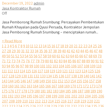
December 19, 2022
admin
Jasa Kontraktor Rumah
Off
Jasa Pemborong Rumah Srumbung: Percayakan Pembentukan
Rumah Khayalan pada Qyusi Persada, Kontraktor Jempolan
Jasa Pemborong Rumah Srumbung – menciptakan rumah...
+ Read More
1
2
3
4
5
6
7
8
9
10
11
12
13
14
15
16
17
18
19
20
21
22
23
24
25
26
27
28
29
30
31
32
33
34
35
36
37
38
39
40
41
42
43
44
45
46
47
48
49
50
51
52
53
54
55
56
57
58
59
60
61
62
63
64
65
66
67
68
69
70
71
72
73
74
75
76
77
78
79
80
81
82
83
84
85
86
87
88
89
90
91
92
93
94
95
96
97
98
99
100
101
102
103
104
105
106
107
108
109
110
111
112
113
114
115
116
117
118
119
120
121
122
123
124
125
126
127
128
129
130
131
132
133
134
135
136
137
138
139
140
141
142
143
144
145
146
147
148
149
150
151
152
153
154
155
156
157
158
159
160
161
162
163
164
165
166
167
168
169
170
171
172
173
174
175
176
177
178
179
180
181
182
183
184
185
186
187
188
189
190
191
192
193
194
195
196
197
198
199
200
201
202
203
204
205
206
207
208
209
210
211
212
213
214
215
216
217
218
219
220
221
222
223
224
225
226
227
228
229
230
231
232
233
234
235
236