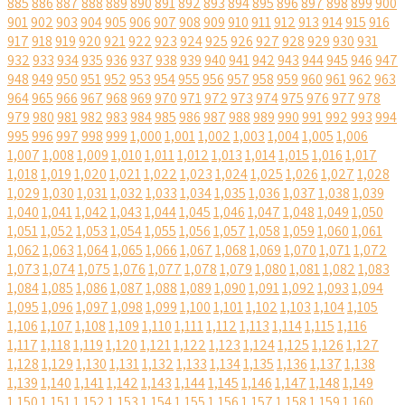
885
886
887
888
889
890
891
892
893
894
895
896
897
898
899
900
901
902
903
904
905
906
907
908
909
910
911
912
913
914
915
916
917
918
919
920
921
922
923
924
925
926
927
928
929
930
931
932
933
934
935
936
937
938
939
940
941
942
943
944
945
946
947
948
949
950
951
952
953
954
955
956
957
958
959
960
961
962
963
964
965
966
967
968
969
970
971
972
973
974
975
976
977
978
979
980
981
982
983
984
985
986
987
988
989
990
991
992
993
994
995
996
997
998
999
1,000
1,001
1,002
1,003
1,004
1,005
1,006
1,007
1,008
1,009
1,010
1,011
1,012
1,013
1,014
1,015
1,016
1,017
1,018
1,019
1,020
1,021
1,022
1,023
1,024
1,025
1,026
1,027
1,028
1,029
1,030
1,031
1,032
1,033
1,034
1,035
1,036
1,037
1,038
1,039
1,040
1,041
1,042
1,043
1,044
1,045
1,046
1,047
1,048
1,049
1,050
1,051
1,052
1,053
1,054
1,055
1,056
1,057
1,058
1,059
1,060
1,061
1,062
1,063
1,064
1,065
1,066
1,067
1,068
1,069
1,070
1,071
1,072
1,073
1,074
1,075
1,076
1,077
1,078
1,079
1,080
1,081
1,082
1,083
1,084
1,085
1,086
1,087
1,088
1,089
1,090
1,091
1,092
1,093
1,094
1,095
1,096
1,097
1,098
1,099
1,100
1,101
1,102
1,103
1,104
1,105
1,106
1,107
1,108
1,109
1,110
1,111
1,112
1,113
1,114
1,115
1,116
1,117
1,118
1,119
1,120
1,121
1,122
1,123
1,124
1,125
1,126
1,127
1,128
1,129
1,130
1,131
1,132
1,133
1,134
1,135
1,136
1,137
1,138
1,139
1,140
1,141
1,142
1,143
1,144
1,145
1,146
1,147
1,148
1,149
1,150
1,151
1,152
1,153
1,154
1,155
1,156
1,157
1,158
1,159
1,160