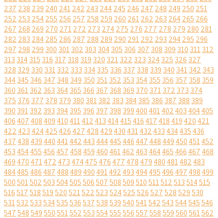
237
238
239
240
241
242
243
244
245
246
247
248
249
250
251
252
253
254
255
256
257
258
259
260
261
262
263
264
265
266
267
268
269
270
271
272
273
274
275
276
277
278
279
280
281
282
283
284
285
286
287
288
289
290
291
292
293
294
295
296
297
298
299
300
301
302
303
304
305
306
307
308
309
310
311
312
313
314
315
316
317
318
319
320
321
322
323
324
325
326
327
328
329
330
331
332
333
334
335
336
337
338
339
340
341
342
343
344
345
346
347
348
349
350
351
352
353
354
355
356
357
358
359
360
361
362
363
364
365
366
367
368
369
370
371
372
373
374
375
376
377
378
379
380
381
382
383
384
385
386
387
388
389
390
391
392
393
394
395
396
397
398
399
400
401
402
403
404
405
406
407
408
409
410
411
412
413
414
415
416
417
418
419
420
421
422
423
424
425
426
427
428
429
430
431
432
433
434
435
436
437
438
439
440
441
442
443
444
445
446
447
448
449
450
451
452
453
454
455
456
457
458
459
460
461
462
463
464
465
466
467
468
469
470
471
472
473
474
475
476
477
478
479
480
481
482
483
484
485
486
487
488
489
490
491
492
493
494
495
496
497
498
499
500
501
502
503
504
505
506
507
508
509
510
511
512
513
514
515
516
517
518
519
520
521
522
523
524
525
526
527
528
529
530
531
532
533
534
535
536
537
538
539
540
541
542
543
544
545
546
547
548
549
550
551
552
553
554
555
556
557
558
559
560
561
562