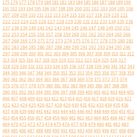
175
176
177
178
179
180
181
182
183
184
185
186
187
188
189
190
191
192
193
194
195
196
197
198
199
200
201
202
203
204
205
206
207
208
209
210
211
212
213
214
215
216
217
218
219
220
221
222
223
224
225
226
227
228
229
230
231
232
233
234
235
236
237
238
239
240
241
242
243
244
245
246
247
248
249
250
251
252
253
254
255
256
257
258
259
260
261
262
263
264
265
266
267
268
269
270
271
272
273
274
275
276
277
278
279
280
281
282
283
284
285
286
287
288
289
290
291
292
293
294
295
296
297
298
299
300
301
302
303
304
305
306
307
308
309
310
311
312
313
314
315
316
317
318
319
320
321
322
323
324
325
326
327
328
329
330
331
332
333
334
335
336
337
338
339
340
341
342
343
344
345
346
347
348
349
350
351
352
353
354
355
356
357
358
359
360
361
362
363
364
365
366
367
368
369
370
371
372
373
374
375
376
377
378
379
380
381
382
383
384
385
386
387
388
389
390
391
392
393
394
395
396
397
398
399
400
401
402
403
404
405
406
407
408
409
410
411
412
413
414
415
416
417
418
419
420
421
422
423
424
425
426
427
428
429
430
431
432
433
434
435
436
437
438
439
440
441
442
443
444
445
446
447
448
449
450
451
452
453
454
455
456
457
458
459
460
461
462
463
464
465
466
467
468
469
470
471
472
473
474
475
476
477
478
479
480
481
482
483
484
485
486
487
488
489
490
491
492
493
494
495
496
497
498
499