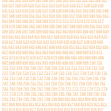
500
501
502
503
504
505
506
507
508
509
510
511
512
513
514
515
516
517
518
519
520
521
522
523
524
525
526
527
528
529
530
531
532
533
534
535
536
537
538
539
540
541
542
543
544
545
546
547
548
549
550
551
552
553
554
555
556
557
558
559
560
561
562
563
564
565
566
567
568
569
570
571
572
573
574
575
576
577
578
579
580
581
582
583
584
585
586
587
588
589
590
591
592
593
594
595
596
597
598
599
600
601
602
603
604
605
606
607
608
609
610
611
612
613
614
615
616
617
618
619
620
621
622
623
624
625
626
627
628
629
630
631
632
633
634
635
636
637
638
639
640
641
642
643
644
645
646
647
648
649
650
651
652
653
654
655
656
657
658
659
660
661
662
663
664
665
666
667
668
669
670
671
672
673
674
675
676
677
678
679
680
681
682
683
684
685
686
687
688
689
690
691
692
693
694
695
696
697
698
699
700
701
702
703
704
705
706
707
708
709
710
711
712
713
714
715
716
717
718
719
720
721
722
723
724
725
726
727
728
729
730
731
732
733
734
735
736
737
738
739
740
741
742
743
744
745
746
747
748
749
750
751
752
753
754
755
756
757
758
759
760
761
762
763
764
765
766
767
768
769
770
771
772
773
774
775
776
777
778
779
780
781
782
783
784
785
786
787
788
789
790
791
792
793
794
795
796
797
798
799
800
801
802
803
804
805
806
807
808
809
810
811
812
813
814
815
816
817
818
819
820
821
822
823
824
825
826
827
828
829
830
831
832
833
834
835
836
837