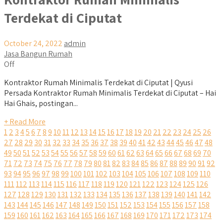
Terdekat di Ciputat
October 24, 2022
admin
Jasa Bangun Rumah
Off
Kontraktor Rumah Minimalis Terdekat di Ciputat | Qyusi
Persada Kontraktor Rumah Minimalis Terdekat di Ciputat – Hai
Hai Ghais, postingan...
+ Read More
1
2
3
4
5
6
7
8
9
10
11
12
13
14
15
16
17
18
19
20
21
22
23
24
25
26
27
28
29
30
31
32
33
34
35
36
37
38
39
40
41
42
43
44
45
46
47
48
49
50
51
52
53
54
55
56
57
58
59
60
61
62
63
64
65
66
67
68
69
70
71
72
73
74
75
76
77
78
79
80
81
82
83
84
85
86
87
88
89
90
91
92
93
94
95
96
97
98
99
100
101
102
103
104
105
106
107
108
109
110
111
112
113
114
115
116
117
118
119
120
121
122
123
124
125
126
127
128
129
130
131
132
133
134
135
136
137
138
139
140
141
142
143
144
145
146
147
148
149
150
151
152
153
154
155
156
157
158
159
160
161
162
163
164
165
166
167
168
169
170
171
172
173
174