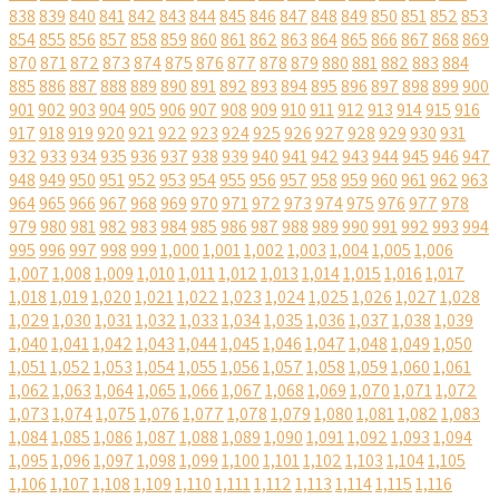
838
839
840
841
842
843
844
845
846
847
848
849
850
851
852
853
854
855
856
857
858
859
860
861
862
863
864
865
866
867
868
869
870
871
872
873
874
875
876
877
878
879
880
881
882
883
884
885
886
887
888
889
890
891
892
893
894
895
896
897
898
899
900
901
902
903
904
905
906
907
908
909
910
911
912
913
914
915
916
917
918
919
920
921
922
923
924
925
926
927
928
929
930
931
932
933
934
935
936
937
938
939
940
941
942
943
944
945
946
947
948
949
950
951
952
953
954
955
956
957
958
959
960
961
962
963
964
965
966
967
968
969
970
971
972
973
974
975
976
977
978
979
980
981
982
983
984
985
986
987
988
989
990
991
992
993
994
995
996
997
998
999
1,000
1,001
1,002
1,003
1,004
1,005
1,006
1,007
1,008
1,009
1,010
1,011
1,012
1,013
1,014
1,015
1,016
1,017
1,018
1,019
1,020
1,021
1,022
1,023
1,024
1,025
1,026
1,027
1,028
1,029
1,030
1,031
1,032
1,033
1,034
1,035
1,036
1,037
1,038
1,039
1,040
1,041
1,042
1,043
1,044
1,045
1,046
1,047
1,048
1,049
1,050
1,051
1,052
1,053
1,054
1,055
1,056
1,057
1,058
1,059
1,060
1,061
1,062
1,063
1,064
1,065
1,066
1,067
1,068
1,069
1,070
1,071
1,072
1,073
1,074
1,075
1,076
1,077
1,078
1,079
1,080
1,081
1,082
1,083
1,084
1,085
1,086
1,087
1,088
1,089
1,090
1,091
1,092
1,093
1,094
1,095
1,096
1,097
1,098
1,099
1,100
1,101
1,102
1,103
1,104
1,105
1,106
1,107
1,108
1,109
1,110
1,111
1,112
1,113
1,114
1,115
1,116