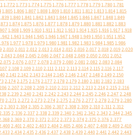
71
1,772
1,773
1,774
1,775
1,776
1,777
1,778
1,779
1,780
1,781
4
1,805
1,806
1,807
1,808
1,809
1,810
1,811
1,812
1,813
1,814
1,815
1,839
1,840
1,841
1,842
1,843
1,844
1,845
1,846
1,847
1,848
1,849
,873
1,874
1,875
1,876
1,877
1,878
1,879
1,880
1,881
1,882
1,883
,907
1,908
1,909
1,910
1,911
1,912
1,913
1,914
1,915
1,916
1,917
1,918
1,942
1,943
1,944
1,945
1,946
1,947
1,948
1,949
1,950
1,951
1,952
1,976
1,977
1,978
1,979
1,980
1,981
1,982
1,983
1,984
1,985
1,986
9
2,010
2,011
2,012
2,013
2,014
2,015
2,016
2,017
2,018
2,019
2,020
2,043
2,044
2,045
2,046
2,047
2,048
2,049
2,050
2,051
2,052
2,075
2,076
2,077
2,078
2,079
2,080
2,081
2,082
2,083
2,084
,107
2,108
2,109
2,110
2,111
2,112
2,113
2,114
2,115
2,116
2,117
140
2,141
2,142
2,143
2,144
2,145
2,146
2,147
2,148
2,149
2,150
73
2,174
2,175
2,176
2,177
2,178
2,179
2,180
2,181
2,182
2,183
206
2,207
2,208
2,209
2,210
2,211
2,212
2,213
2,214
2,215
2,216
238
2,239
2,240
2,241
2,242
2,243
2,244
2,245
2,246
2,247
2,248
70
2,271
2,272
2,273
2,274
2,275
2,276
2,277
2,278
2,279
2,280
02
2,303
2,304
2,305
2,306
2,307
2,308
2,309
2,310
2,311
2,312
2,335
2,336
2,337
2,338
2,339
2,340
2,341
2,342
2,343
2,344
2,345
2,368
2,369
2,370
2,371
2,372
2,373
2,374
2,375
2,376
2,377
2,400
2,401
2,402
2,403
2,404
2,405
2,406
2,407
2,408
2,409
2,410
2,433
2,434
2,435
2,436
2,437
2,438
2,439
2,440
2,441
2,442
2,443