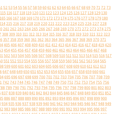
51
52
53
54
55
56
57
58
59
60
61
62
63
64
65
66
67
68
69
70
71
72
73
115
116
117
118
119
120
121
122
123
124
125
126
127
128
129
130
165
166
167
168
169
170
171
172
173
174
175
176
177
178
179
180
214
215
216
217
218
219
220
221
222
223
224
225
226
227
228
60
261
262
263
264
265
266
267
268
269
270
271
272
273
274
275
7
308
309
310
311
312
313
314
315
316
317
318
319
320
321
322
323
56
357
358
359
360
361
362
363
364
365
366
367
368
369
370
371
04
405
406
407
408
409
410
411
412
413
414
415
416
417
418
419
420
53
454
455
456
457
458
459
460
461
462
463
464
465
466
467
468
01
502
503
504
505
506
507
508
509
510
511
512
513
514
515
516
517
50
551
552
553
554
555
556
557
558
559
560
561
562
563
564
565
98
599
600
601
602
603
604
605
606
607
608
609
610
611
612
613
6
647
648
649
650
651
652
653
654
655
656
657
658
659
660
661
94
695
696
697
698
699
700
701
702
703
704
705
706
707
708
709
1
742
743
744
745
746
747
748
749
750
751
752
753
754
755
756
788
789
790
791
792
793
794
795
796
797
798
799
800
801
802
803
6
837
838
839
840
841
842
843
844
845
846
847
848
849
850
851
852
85
886
887
888
889
890
891
892
893
894
895
896
897
898
899
900
3
934
935
936
937
938
939
940
941
942
943
944
945
946
947
948
949
82
983
984
985
986
987
988
989
990
991
992
993
994
995
996
997