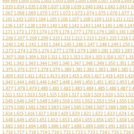
998
999
1,000
1,001
1,002
1,003
1,004
1,005
1,006
1,007
1,008
1,009
1,033
1,034
1,035
1,036
1,037
1,038
1,039
1,040
1,041
1,042
1,043
1,0
1,067
1,068
1,069
1,070
1,071
1,072
1,073
1,074
1,075
1,076
1,077
1
1,101
1,102
1,103
1,104
1,105
1,106
1,107
1,108
1,109
1,110
1,111
1,112
1,136
1,137
1,138
1,139
1,140
1,141
1,142
1,143
1,144
1,145
1,146
1,14
1,171
1,172
1,173
1,174
1,175
1,176
1,177
1,178
1,179
1,180
1,181
1,1
1,206
1,207
1,208
1,209
1,210
1,211
1,212
1,213
1,214
1,215
1,216
1,
1,240
1,241
1,242
1,243
1,244
1,245
1,246
1,247
1,248
1,249
1,250
1
1,273
1,274
1,275
1,276
1,277
1,278
1,279
1,280
1,281
1,282
1,283
1,307
1,308
1,309
1,310
1,311
1,312
1,313
1,314
1,315
1,316
1,317
1,31
1,341
1,342
1,343
1,344
1,345
1,346
1,347
1,348
1,349
1,350
1,351
1,3
1,375
1,376
1,377
1,378
1,379
1,380
1,381
1,382
1,383
1,384
1,385
1,
1,409
1,410
1,411
1,412
1,413
1,414
1,415
1,416
1,417
1,418
1,419
1,42
1,443
1,444
1,445
1,446
1,447
1,448
1,449
1,450
1,451
1,452
1,453
1,4
1,477
1,478
1,479
1,480
1,481
1,482
1,483
1,484
1,485
1,486
1,487
1,
1,511
1,512
1,513
1,514
1,515
1,516
1,517
1,518
1,519
1,520
1,521
1,5
1,545
1,546
1,547
1,548
1,549
1,550
1,551
1,552
1,553
1,554
1,555
1,5
1,579
1,580
1,581
1,582
1,583
1,584
1,585
1,586
1,587
1,588
1,589
1,
1,614
1,615
1,616
1,617
1,618
1,619
1,620
1,621
1,622
1,623
1,624
1,6
1,648
1,649
1,650
1,651
1,652
1,653
1,654
1,655
1,656
1,657
1,658
1,6
1,682
1,683
1,684
1,685
1,686
1,687
1,688
1,689
1,690
1,691
1,692
1,
1,716
1,717
1,718
1,719
1,720
1,721
1,722
1,723
1,724
1,725
1,726