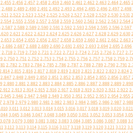
2,455
2,456
2,457
2,458
2,459
2,460
2,461
2,462
2,463
2,464
2,465
7
2,488
2,489
2,490
2,491
2,492
2,493
2,494
2,495
2,496
2,497
2,498
,521
2,522
2,523
2,524
2,525
2,526
2,527
2,528
2,529
2,530
2,531
2,554
2,555
2,556
2,557
2,558
2,559
2,560
2,561
2,562
2,563
2,564
6
2,587
2,588
2,589
2,590
2,591
2,592
2,593
2,594
2,595
2,596
2,597
,620
2,621
2,622
2,623
2,624
2,625
2,626
2,627
2,628
2,629
2,630
2,653
2,654
2,655
2,656
2,657
2,658
2,659
2,660
2,661
2,662
2,663
5
2,686
2,687
2,688
2,689
2,690
2,691
2,692
2,693
2,694
2,695
2,696
7
2,718
2,719
2,720
2,721
2,722
2,723
2,724
2,725
2,726
2,727
2,7
49
2,750
2,751
2,752
2,753
2,754
2,755
2,756
2,757
2,758
2,759
2,7
781
2,782
2,783
2,784
2,785
2,786
2,787
2,788
2,789
2,790
2,791
2,
2,814
2,815
2,816
2,817
2,818
2,819
2,820
2,821
2,822
2,823
2,824
2
2,847
2,848
2,849
2,850
2,851
2,852
2,853
2,854
2,855
2,856
2,857
79
2,880
2,881
2,882
2,883
2,884
2,885
2,886
2,887
2,888
2,889
2,89
2,912
2,913
2,914
2,915
2,916
2,917
2,918
2,919
2,920
2,921
2,922
2
2,945
2,946
2,947
2,948
2,949
2,950
2,951
2,952
2,953
2,954
2,955
7
2,978
2,979
2,980
2,981
2,982
2,983
2,984
2,985
2,986
2,987
2,98
,010
3,011
3,012
3,013
3,014
3,015
3,016
3,017
3,018
3,019
3,020
3,021
,044
3,045
3,046
3,047
3,048
3,049
3,050
3,051
3,052
3,053
3,054
3,0
3,078
3,079
3,080
3,081
3,082
3,083
3,084
3,085
3,086
3,087
3,088
3,
11
3,112
3,113
3,114
3,115
3,116
3,117
3,118
3,119
3,120
3,121
3,122
3,