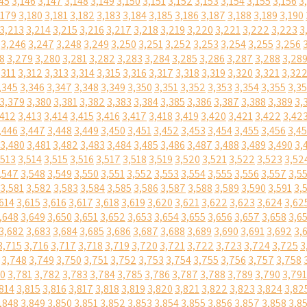
45
3,146
3,147
3,148
3,149
3,150
3,151
3,152
3,153
3,154
3,155
3,156
3
,179
3,180
3,181
3,182
3,183
3,184
3,185
3,186
3,187
3,188
3,189
3,190
3,213
3,214
3,215
3,216
3,217
3,218
3,219
3,220
3,221
3,222
3,223
3
3,246
3,247
3,248
3,249
3,250
3,251
3,252
3,253
3,254
3,255
3,256
8
3,279
3,280
3,281
3,282
3,283
3,284
3,285
3,286
3,287
3,288
3,28
,311
3,312
3,313
3,314
3,315
3,316
3,317
3,318
3,319
3,320
3,321
3,32
,345
3,346
3,347
3,348
3,349
3,350
3,351
3,352
3,353
3,354
3,355
3,3
3,379
3,380
3,381
3,382
3,383
3,384
3,385
3,386
3,387
3,388
3,389
3,
,412
3,413
3,414
3,415
3,416
3,417
3,418
3,419
3,420
3,421
3,422
3,42
,446
3,447
3,448
3,449
3,450
3,451
3,452
3,453
3,454
3,455
3,456
3,4
3,480
3,481
3,482
3,483
3,484
3,485
3,486
3,487
3,488
3,489
3,490
3,
,513
3,514
3,515
3,516
3,517
3,518
3,519
3,520
3,521
3,522
3,523
3,52
,547
3,548
3,549
3,550
3,551
3,552
3,553
3,554
3,555
3,556
3,557
3,5
3,581
3,582
3,583
3,584
3,585
3,586
3,587
3,588
3,589
3,590
3,591
3,
614
3,615
3,616
3,617
3,618
3,619
3,620
3,621
3,622
3,623
3,624
3,62
,648
3,649
3,650
3,651
3,652
3,653
3,654
3,655
3,656
3,657
3,658
3,6
3,682
3,683
3,684
3,685
3,686
3,687
3,688
3,689
3,690
3,691
3,692
3,
3,715
3,716
3,717
3,718
3,719
3,720
3,721
3,722
3,723
3,724
3,725
3
3,748
3,749
3,750
3,751
3,752
3,753
3,754
3,755
3,756
3,757
3,758
80
3,781
3,782
3,783
3,784
3,785
3,786
3,787
3,788
3,789
3,790
3,791
814
3,815
3,816
3,817
3,818
3,819
3,820
3,821
3,822
3,823
3,824
3,82
,848
3,849
3,850
3,851
3,852
3,853
3,854
3,855
3,856
3,857
3,858
3,8