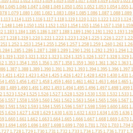
1,010
1,011
1,012
1,013
1,014
1,015
1,016
1,017
1,018
1,019
1,020
1,021
44
1,045
1,046
1,047
1,048
1,049
1,050
1,051
1,052
1,053
1,054
1,055
1
,078
1,079
1,080
1,081
1,082
1,083
1,084
1,085
1,086
1,087
1,088
1,089
1,113
1,114
1,115
1,116
1,117
1,118
1,119
1,120
1,121
1,122
1,123
1,124
7
1,148
1,149
1,150
1,151
1,152
1,153
1,154
1,155
1,156
1,157
1,158
1,159
82
1,183
1,184
1,185
1,186
1,187
1,188
1,189
1,190
1,191
1,192
1,193
1,1
217
1,218
1,219
1,220
1,221
1,222
1,223
1,224
1,225
1,226
1,227
1,2
,251
1,252
1,253
1,254
1,255
1,256
1,257
1,258
1,259
1,260
1,261
1,2
1,284
1,285
1,286
1,287
1,288
1,289
1,290
1,291
1,292
1,293
1,294
1,
8
1,319
1,320
1,321
1,322
1,323
1,324
1,325
1,326
1,327
1,328
1,329
1
52
1,353
1,354
1,355
1,356
1,357
1,358
1,359
1,360
1,361
1,362
1,363
1
386
1,387
1,388
1,389
1,390
1,391
1,392
1,393
1,394
1,395
1,396
1,397
0
1,421
1,422
1,423
1,424
1,425
1,426
1,427
1,428
1,429
1,430
1,431
1
54
1,455
1,456
1,457
1,458
1,459
1,460
1,461
1,462
1,463
1,464
1,465
1
488
1,489
1,490
1,491
1,492
1,493
1,494
1,495
1,496
1,497
1,498
1,499
1
22
1,523
1,524
1,525
1,526
1,527
1,528
1,529
1,530
1,531
1,532
1,533
1
56
1,557
1,558
1,559
1,560
1,561
1,562
1,563
1,564
1,565
1,566
1,567
1
590
1,591
1,592
1,593
1,594
1,595
1,596
1,597
1,598
1,599
1,600
1,601
1
25
1,626
1,627
1,628
1,629
1,630
1,631
1,632
1,633
1,634
1,635
1,636
1
59
1,660
1,661
1,662
1,663
1,664
1,665
1,666
1,667
1,668
1,669
1,670
1
693
1,694
1,695
1,696
1,697
1,698
1,699
1,700
1,701
1,702
1,703
1,704
1,727
1,728
1,729
1,730
1,731
1,732
1,733
1,734
1,735
1,736
1,737
1,