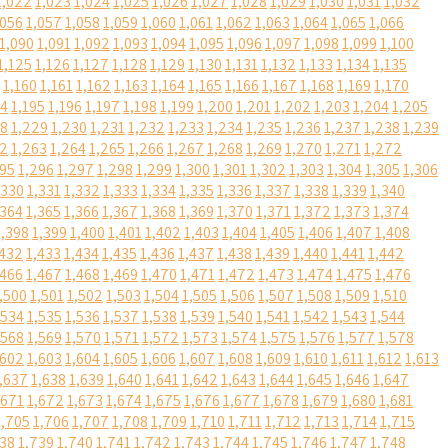
1,022
1,023
1,024
1,025
1,026
1,027
1,028
1,029
1,030
1,031
1,032
,056
1,057
1,058
1,059
1,060
1,061
1,062
1,063
1,064
1,065
1,066
1,090
1,091
1,092
1,093
1,094
1,095
1,096
1,097
1,098
1,099
1,100
1,125
1,126
1,127
1,128
1,129
1,130
1,131
1,132
1,133
1,134
1,135
1,160
1,161
1,162
1,163
1,164
1,165
1,166
1,167
1,168
1,169
1,170
94
1,195
1,196
1,197
1,198
1,199
1,200
1,201
1,202
1,203
1,204
1,205
28
1,229
1,230
1,231
1,232
1,233
1,234
1,235
1,236
1,237
1,238
1,239
62
1,263
1,264
1,265
1,266
1,267
1,268
1,269
1,270
1,271
1,272
295
1,296
1,297
1,298
1,299
1,300
1,301
1,302
1,303
1,304
1,305
1,306
,330
1,331
1,332
1,333
1,334
1,335
1,336
1,337
1,338
1,339
1,340
,364
1,365
1,366
1,367
1,368
1,369
1,370
1,371
1,372
1,373
1,374
1,398
1,399
1,400
1,401
1,402
1,403
1,404
1,405
1,406
1,407
1,408
,432
1,433
1,434
1,435
1,436
1,437
1,438
1,439
1,440
1,441
1,442
,466
1,467
1,468
1,469
1,470
1,471
1,472
1,473
1,474
1,475
1,476
,500
1,501
1,502
1,503
1,504
1,505
1,506
1,507
1,508
1,509
1,510
,534
1,535
1,536
1,537
1,538
1,539
1,540
1,541
1,542
1,543
1,544
,568
1,569
1,570
1,571
1,572
1,573
1,574
1,575
1,576
1,577
1,578
,602
1,603
1,604
1,605
1,606
1,607
1,608
1,609
1,610
1,611
1,612
1,613
,637
1,638
1,639
1,640
1,641
1,642
1,643
1,644
1,645
1,646
1,647
,671
1,672
1,673
1,674
1,675
1,676
1,677
1,678
1,679
1,680
1,681
1,705
1,706
1,707
1,708
1,709
1,710
1,711
1,712
1,713
1,714
1,715
738
1,739
1,740
1,741
1,742
1,743
1,744
1,745
1,746
1,747
1,748