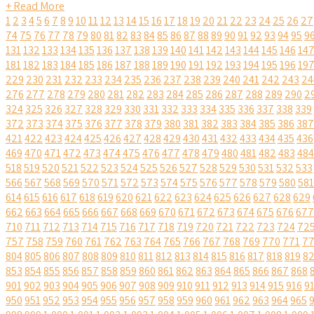
+ Read More
1
2
3
4
5
6
7
8
9
10
11
12
13
14
15
16
17
18
19
20
21
22
23
24
25
26
27
74
75
76
77
78
79
80
81
82
83
84
85
86
87
88
89
90
91
92
93
94
95
9
131
132
133
134
135
136
137
138
139
140
141
142
143
144
145
146
14
181
182
183
184
185
186
187
188
189
190
191
192
193
194
195
196
19
229
230
231
232
233
234
235
236
237
238
239
240
241
242
243
24
276
277
278
279
280
281
282
283
284
285
286
287
288
289
290
2
324
325
326
327
328
329
330
331
332
333
334
335
336
337
338
339
372
373
374
375
376
377
378
379
380
381
382
383
384
385
386
387
421
422
423
424
425
426
427
428
429
430
431
432
433
434
435
436
469
470
471
472
473
474
475
476
477
478
479
480
481
482
483
484
518
519
520
521
522
523
524
525
526
527
528
529
530
531
532
533
566
567
568
569
570
571
572
573
574
575
576
577
578
579
580
581
614
615
616
617
618
619
620
621
622
623
624
625
626
627
628
629
662
663
664
665
666
667
668
669
670
671
672
673
674
675
676
677
710
711
712
713
714
715
716
717
718
719
720
721
722
723
724
72
757
758
759
760
761
762
763
764
765
766
767
768
769
770
771
7
804
805
806
807
808
809
810
811
812
813
814
815
816
817
818
819
8
853
854
855
856
857
858
859
860
861
862
863
864
865
866
867
868
901
902
903
904
905
906
907
908
909
910
911
912
913
914
915
916
9
950
951
952
953
954
955
956
957
958
959
960
961
962
963
964
965