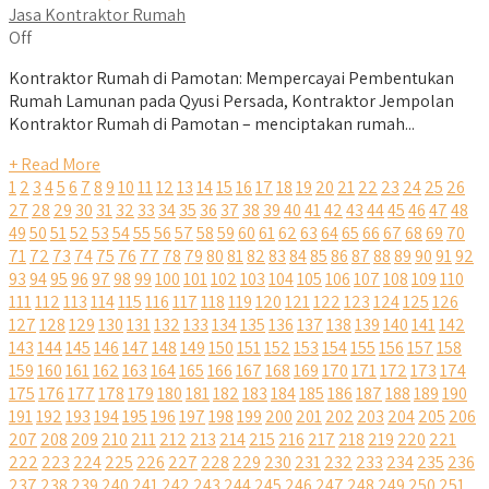
Jasa Kontraktor Rumah
Off
Kontraktor Rumah di Pamotan: Mempercayai Pembentukan
Rumah Lamunan pada Qyusi Persada, Kontraktor Jempolan
Kontraktor Rumah di Pamotan – menciptakan rumah...
+ Read More
1
2
3
4
5
6
7
8
9
10
11
12
13
14
15
16
17
18
19
20
21
22
23
24
25
26
27
28
29
30
31
32
33
34
35
36
37
38
39
40
41
42
43
44
45
46
47
48
49
50
51
52
53
54
55
56
57
58
59
60
61
62
63
64
65
66
67
68
69
70
71
72
73
74
75
76
77
78
79
80
81
82
83
84
85
86
87
88
89
90
91
92
93
94
95
96
97
98
99
100
101
102
103
104
105
106
107
108
109
110
111
112
113
114
115
116
117
118
119
120
121
122
123
124
125
126
127
128
129
130
131
132
133
134
135
136
137
138
139
140
141
142
143
144
145
146
147
148
149
150
151
152
153
154
155
156
157
158
159
160
161
162
163
164
165
166
167
168
169
170
171
172
173
174
175
176
177
178
179
180
181
182
183
184
185
186
187
188
189
190
191
192
193
194
195
196
197
198
199
200
201
202
203
204
205
206
207
208
209
210
211
212
213
214
215
216
217
218
219
220
221
222
223
224
225
226
227
228
229
230
231
232
233
234
235
236
237
238
239
240
241
242
243
244
245
246
247
248
249
250
251