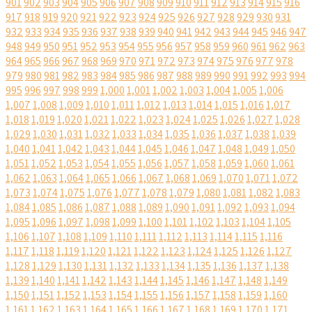
901
902
903
904
905
906
907
908
909
910
911
912
913
914
915
916
917
918
919
920
921
922
923
924
925
926
927
928
929
930
931
932
933
934
935
936
937
938
939
940
941
942
943
944
945
946
947
948
949
950
951
952
953
954
955
956
957
958
959
960
961
962
963
964
965
966
967
968
969
970
971
972
973
974
975
976
977
978
979
980
981
982
983
984
985
986
987
988
989
990
991
992
993
994
995
996
997
998
999
1,000
1,001
1,002
1,003
1,004
1,005
1,006
1,007
1,008
1,009
1,010
1,011
1,012
1,013
1,014
1,015
1,016
1,017
1,018
1,019
1,020
1,021
1,022
1,023
1,024
1,025
1,026
1,027
1,028
1,029
1,030
1,031
1,032
1,033
1,034
1,035
1,036
1,037
1,038
1,039
1,040
1,041
1,042
1,043
1,044
1,045
1,046
1,047
1,048
1,049
1,050
1,051
1,052
1,053
1,054
1,055
1,056
1,057
1,058
1,059
1,060
1,061
1,062
1,063
1,064
1,065
1,066
1,067
1,068
1,069
1,070
1,071
1,072
1,073
1,074
1,075
1,076
1,077
1,078
1,079
1,080
1,081
1,082
1,083
1,084
1,085
1,086
1,087
1,088
1,089
1,090
1,091
1,092
1,093
1,094
1,095
1,096
1,097
1,098
1,099
1,100
1,101
1,102
1,103
1,104
1,105
1,106
1,107
1,108
1,109
1,110
1,111
1,112
1,113
1,114
1,115
1,116
1,117
1,118
1,119
1,120
1,121
1,122
1,123
1,124
1,125
1,126
1,127
1,128
1,129
1,130
1,131
1,132
1,133
1,134
1,135
1,136
1,137
1,138
1,139
1,140
1,141
1,142
1,143
1,144
1,145
1,146
1,147
1,148
1,149
1,150
1,151
1,152
1,153
1,154
1,155
1,156
1,157
1,158
1,159
1,160
1,161
1,162
1,163
1,164
1,165
1,166
1,167
1,168
1,169
1,170
1,171