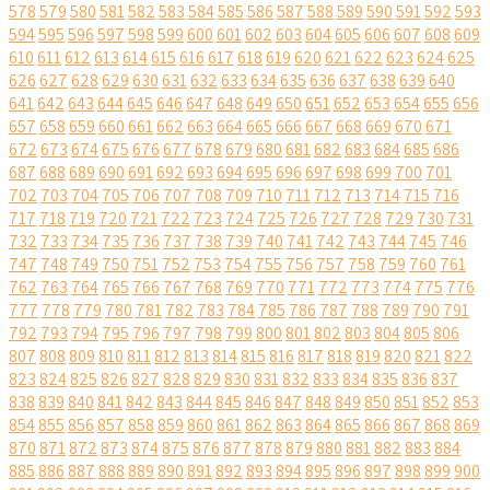
578
579
580
581
582
583
584
585
586
587
588
589
590
591
592
593
594
595
596
597
598
599
600
601
602
603
604
605
606
607
608
609
610
611
612
613
614
615
616
617
618
619
620
621
622
623
624
625
626
627
628
629
630
631
632
633
634
635
636
637
638
639
640
641
642
643
644
645
646
647
648
649
650
651
652
653
654
655
656
657
658
659
660
661
662
663
664
665
666
667
668
669
670
671
672
673
674
675
676
677
678
679
680
681
682
683
684
685
686
687
688
689
690
691
692
693
694
695
696
697
698
699
700
701
702
703
704
705
706
707
708
709
710
711
712
713
714
715
716
717
718
719
720
721
722
723
724
725
726
727
728
729
730
731
732
733
734
735
736
737
738
739
740
741
742
743
744
745
746
747
748
749
750
751
752
753
754
755
756
757
758
759
760
761
762
763
764
765
766
767
768
769
770
771
772
773
774
775
776
777
778
779
780
781
782
783
784
785
786
787
788
789
790
791
792
793
794
795
796
797
798
799
800
801
802
803
804
805
806
807
808
809
810
811
812
813
814
815
816
817
818
819
820
821
822
823
824
825
826
827
828
829
830
831
832
833
834
835
836
837
838
839
840
841
842
843
844
845
846
847
848
849
850
851
852
853
854
855
856
857
858
859
860
861
862
863
864
865
866
867
868
869
870
871
872
873
874
875
876
877
878
879
880
881
882
883
884
885
886
887
888
889
890
891
892
893
894
895
896
897
898
899
900