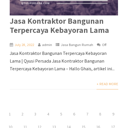
Jasa Kontraktor Bangunan
Terpercaya Kebayoran Lama
July 28, 2022
admin
Jasa Bangun Rumah
Off
Jasa Kontraktor Bangunan Terpercaya Kebayoran
Lama | Qyusi Persada Jasa Kontraktor Bangunan
Terpercaya Kebayoran Lama – Hallo Ghais, artikel ini...
+ READ MORE
1
2
3
4
5
6
7
8
9
10
11
12
13
14
15
16
17