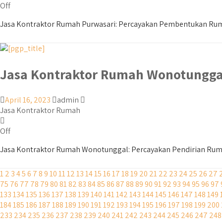
Off
Jasa Kontraktor Rumah Purwasari: Percayakan Pembentukan Ruma
Jasa Kontraktor Rumah Wonotungga
April 16, 2023
admin
Jasa Kontraktor Rumah
Off
Jasa Kontraktor Rumah Wonotunggal: Percayakan Pendirian Ruma
1
2
3
4
5
6
7
8
9
10
11
12
13
14
15
16
17
18
19
20
21
22
23
24
25
26
27
75
76
77
78
79
80
81
82
83
84
85
86
87
88
89
90
91
92
93
94
95
96
97
133
134
135
136
137
138
139
140
141
142
143
144
145
146
147
148
149
184
185
186
187
188
189
190
191
192
193
194
195
196
197
198
199
200
233
234
235
236
237
238
239
240
241
242
243
244
245
246
247
248