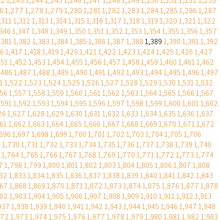
42
1,243
1,244
1,245
1,246
1,247
1,248
1,249
1,250
1,251
1,252
1,253
6
1,277
1,278
1,279
1,280
1,281
1,282
1,283
1,284
1,285
1,286
1,287
,311
1,312
1,313
1,314
1,315
1,316
1,317
1,318
1,319
1,320
1,321
1,322
,346
1,347
1,348
1,349
1,350
1,351
1,352
1,353
1,354
1,355
1,356
1,357
,381
1,382
1,383
1,384
1,385
1,386
1,387
1,388
1,389
1,390
1,391
1,392
16
1,417
1,418
1,419
1,420
1,421
1,422
1,423
1,424
1,425
1,426
1,427
451
1,452
1,453
1,454
1,455
1,456
1,457
1,458
1,459
1,460
1,461
1,462
,486
1,487
1,488
1,489
1,490
1,491
1,492
1,493
1,494
1,495
1,496
1,497
1
1,522
1,523
1,524
1,525
1,526
1,527
1,528
1,529
1,530
1,531
1,532
556
1,557
1,558
1,559
1,560
1,561
1,562
1,563
1,564
1,565
1,566
1,567
,591
1,592
1,593
1,594
1,595
1,596
1,597
1,598
1,599
1,600
1,601
1,602
26
1,627
1,628
1,629
1,630
1,631
1,632
1,633
1,634
1,635
1,636
1,637
661
1,662
1,663
1,664
1,665
1,666
1,667
1,668
1,669
1,670
1,671
1,672
,696
1,697
1,698
1,699
1,700
1,701
1,702
1,703
1,704
1,705
1,706
9
1,730
1,731
1,732
1,733
1,734
1,735
1,736
1,737
1,738
1,739
1,740
1,764
1,765
1,766
1,767
1,768
1,769
1,770
1,771
1,772
1,773
1,774
7
1,798
1,799
1,800
1,801
1,802
1,803
1,804
1,805
1,806
1,807
1,808
832
1,833
1,834
1,835
1,836
1,837
1,838
1,839
1,840
1,841
1,842
1,843
867
1,868
1,869
1,870
1,871
1,872
1,873
1,874
1,875
1,876
1,877
1,878
902
1,903
1,904
1,905
1,906
1,907
1,908
1,909
1,910
1,911
1,912
1,913
937
1,938
1,939
1,940
1,941
1,942
1,943
1,944
1,945
1,946
1,947
1,948
972
1,973
1,974
1,975
1,976
1,977
1,978
1,979
1,980
1,981
1,982
1,983