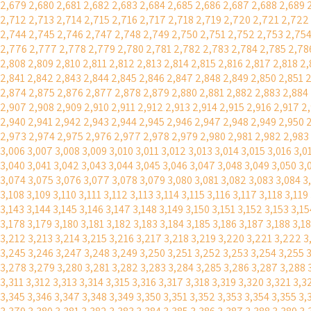
2,679
2,680
2,681
2,682
2,683
2,684
2,685
2,686
2,687
2,688
2,689
2,712
2,713
2,714
2,715
2,716
2,717
2,718
2,719
2,720
2,721
2,722
2,744
2,745
2,746
2,747
2,748
2,749
2,750
2,751
2,752
2,753
2,75
2,776
2,777
2,778
2,779
2,780
2,781
2,782
2,783
2,784
2,785
2,78
2,808
2,809
2,810
2,811
2,812
2,813
2,814
2,815
2,816
2,817
2,818
2,
2,841
2,842
2,843
2,844
2,845
2,846
2,847
2,848
2,849
2,850
2,851
2
2,874
2,875
2,876
2,877
2,878
2,879
2,880
2,881
2,882
2,883
2,884
2,907
2,908
2,909
2,910
2,911
2,912
2,913
2,914
2,915
2,916
2,917
2
2,940
2,941
2,942
2,943
2,944
2,945
2,946
2,947
2,948
2,949
2,950
2,973
2,974
2,975
2,976
2,977
2,978
2,979
2,980
2,981
2,982
2,983
3,006
3,007
3,008
3,009
3,010
3,011
3,012
3,013
3,014
3,015
3,016
3,0
3,040
3,041
3,042
3,043
3,044
3,045
3,046
3,047
3,048
3,049
3,050
3,
3,074
3,075
3,076
3,077
3,078
3,079
3,080
3,081
3,082
3,083
3,084
3
3,108
3,109
3,110
3,111
3,112
3,113
3,114
3,115
3,116
3,117
3,118
3,119
3,143
3,144
3,145
3,146
3,147
3,148
3,149
3,150
3,151
3,152
3,153
3,15
3,178
3,179
3,180
3,181
3,182
3,183
3,184
3,185
3,186
3,187
3,188
3,1
3,212
3,213
3,214
3,215
3,216
3,217
3,218
3,219
3,220
3,221
3,222
3
3,245
3,246
3,247
3,248
3,249
3,250
3,251
3,252
3,253
3,254
3,255
3,278
3,279
3,280
3,281
3,282
3,283
3,284
3,285
3,286
3,287
3,288
3,311
3,312
3,313
3,314
3,315
3,316
3,317
3,318
3,319
3,320
3,321
3,3
3,345
3,346
3,347
3,348
3,349
3,350
3,351
3,352
3,353
3,354
3,355
3,