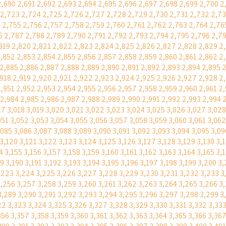
2,690
2,691
2,692
2,693
2,694
2,695
2,696
2,697
2,698
2,699
2,700
2
2,723
2,724
2,725
2,726
2,727
2,728
2,729
2,730
2,731
2,732
2,7
4
2,755
2,756
2,757
2,758
2,759
2,760
2,761
2,762
2,763
2,764
2,76
6
2,787
2,788
2,789
2,790
2,791
2,792
2,793
2,794
2,795
2,796
2,7
819
2,820
2,821
2,822
2,823
2,824
2,825
2,826
2,827
2,828
2,829
2
,852
2,853
2,854
2,855
2,856
2,857
2,858
2,859
2,860
2,861
2,862
2
2,885
2,886
2,887
2,888
2,889
2,890
2,891
2,892
2,893
2,894
2,895
2
,918
2,919
2,920
2,921
2,922
2,923
2,924
2,925
2,926
2,927
2,928
2
2,951
2,952
2,953
2,954
2,955
2,956
2,957
2,958
2,959
2,960
2,961
2
2,984
2,985
2,986
2,987
2,988
2,989
2,990
2,991
2,992
2,993
2,994
17
3,018
3,019
3,020
3,021
3,022
3,023
3,024
3,025
3,026
3,027
3,028
051
3,052
3,053
3,054
3,055
3,056
3,057
3,058
3,059
3,060
3,061
3,062
,085
3,086
3,087
3,088
3,089
3,090
3,091
3,092
3,093
3,094
3,095
3,09
3,120
3,121
3,122
3,123
3,124
3,125
3,126
3,127
3,128
3,129
3,130
3,
4
3,155
3,156
3,157
3,158
3,159
3,160
3,161
3,162
3,163
3,164
3,165
3,
89
3,190
3,191
3,192
3,193
3,194
3,195
3,196
3,197
3,198
3,199
3,200
3,
,223
3,224
3,225
3,226
3,227
3,228
3,229
3,230
3,231
3,232
3,233
3
3,256
3,257
3,258
3,259
3,260
3,261
3,262
3,263
3,264
3,265
3,266
3
3,289
3,290
3,291
3,292
3,293
3,294
3,295
3,296
3,297
3,298
3,299
3
22
3,323
3,324
3,325
3,326
3,327
3,328
3,329
3,330
3,331
3,332
3,33
356
3,357
3,358
3,359
3,360
3,361
3,362
3,363
3,364
3,365
3,366
3,36