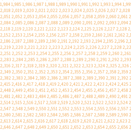
1,984
1,985
1,986
1,987
1,988
1,989
1,990
1,991
1,992
1,993
1,994
1,99
2,018
2,019
2,020
2,021
2,022
2,023
2,024
2,025
2,026
2,027
2,028
2,051
2,052
2,053
2,054
2,055
2,056
2,057
2,058
2,059
2,060
2,061
2
2,084
2,085
2,086
2,087
2,088
2,089
2,090
2,091
2,092
2,093
2,094
2,118
2,119
2,120
2,121
2,122
2,123
2,124
2,125
2,126
2,127
2,128
2
2,152
2,153
2,154
2,155
2,156
2,157
2,158
2,159
2,160
2,161
2,162
2,
2,186
2,187
2,188
2,189
2,190
2,191
2,192
2,193
2,194
2,195
2,196
2,
2,219
2,220
2,221
2,222
2,223
2,224
2,225
2,226
2,227
2,228
2,2
2,251
2,252
2,253
2,254
2,255
2,256
2,257
2,258
2,259
2,260
2,261
2,283
2,284
2,285
2,286
2,287
2,288
2,289
2,290
2,291
2,292
2,29
2,316
2,317
2,318
2,319
2,320
2,321
2,322
2,323
2,324
2,325
2,326
2,349
2,350
2,351
2,352
2,353
2,354
2,355
2,356
2,357
2,358
2,359
2,382
2,383
2,384
2,385
2,386
2,387
2,388
2,389
2,390
2,391
2,392
2,415
2,416
2,417
2,418
2,419
2,420
2,421
2,422
2,423
2,424
2,425
2,448
2,449
2,450
2,451
2,452
2,453
2,454
2,455
2,456
2,457
2,458
2,481
2,482
2,483
2,484
2,485
2,486
2,487
2,488
2,489
2,490
2,491
2
2,514
2,515
2,516
2,517
2,518
2,519
2,520
2,521
2,522
2,523
2,524
2
2,547
2,548
2,549
2,550
2,551
2,552
2,553
2,554
2,555
2,556
2,557
2,580
2,581
2,582
2,583
2,584
2,585
2,586
2,587
2,588
2,589
2,590
2,613
2,614
2,615
2,616
2,617
2,618
2,619
2,620
2,621
2,622
2,623
2
2,646
2,647
2,648
2,649
2,650
2,651
2,652
2,653
2,654
2,655
2,656