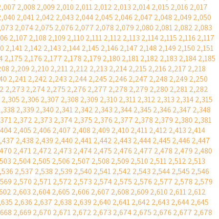
2,007
2,008
2,009
2,010
2,011
2,012
2,013
2,014
2,015
2,016
2,017
2,040
2,041
2,042
2,043
2,044
2,045
2,046
2,047
2,048
2,049
2,050
,073
2,074
2,075
2,076
2,077
2,078
2,079
2,080
2,081
2,082
2,083
106
2,107
2,108
2,109
2,110
2,111
2,112
2,113
2,114
2,115
2,116
2,117
40
2,141
2,142
2,143
2,144
2,145
2,146
2,147
2,148
2,149
2,150
2,151
4
2,175
2,176
2,177
2,178
2,179
2,180
2,181
2,182
2,183
2,184
2,185
208
2,209
2,210
2,211
2,212
2,213
2,214
2,215
2,216
2,217
2,218
40
2,241
2,242
2,243
2,244
2,245
2,246
2,247
2,248
2,249
2,250
2
2,273
2,274
2,275
2,276
2,277
2,278
2,279
2,280
2,281
2,282
2,305
2,306
2,307
2,308
2,309
2,310
2,311
2,312
2,313
2,314
2,315
2,338
2,339
2,340
2,341
2,342
2,343
2,344
2,345
2,346
2,347
2,348
,371
2,372
2,373
2,374
2,375
2,376
2,377
2,378
2,379
2,380
2,381
,404
2,405
2,406
2,407
2,408
2,409
2,410
2,411
2,412
2,413
2,414
,437
2,438
2,439
2,440
2,441
2,442
2,443
2,444
2,445
2,446
2,447
,470
2,471
2,472
2,473
2,474
2,475
2,476
2,477
2,478
2,479
2,480
,503
2,504
2,505
2,506
2,507
2,508
2,509
2,510
2,511
2,512
2,513
,536
2,537
2,538
2,539
2,540
2,541
2,542
2,543
2,544
2,545
2,546
,569
2,570
2,571
2,572
2,573
2,574
2,575
2,576
2,577
2,578
2,579
,602
2,603
2,604
2,605
2,606
2,607
2,608
2,609
2,610
2,611
2,612
,635
2,636
2,637
2,638
2,639
2,640
2,641
2,642
2,643
2,644
2,645
,668
2,669
2,670
2,671
2,672
2,673
2,674
2,675
2,676
2,677
2,678