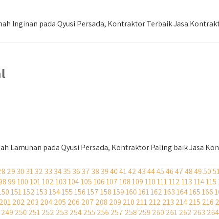
h Inginan pada Qyusi Persada, Kontraktor Terbaik Jasa Kontrak
l
h Lamunan pada Qyusi Persada, Kontraktor Paling baik Jasa Kon
28
29
30
31
32
33
34
35
36
37
38
39
40
41
42
43
44
45
46
47
48
49
50
5
98
99
100
101
102
103
104
105
106
107
108
109
110
111
112
113
114
115
150
151
152
153
154
155
156
157
158
159
160
161
162
163
164
165
166
1
201
202
203
204
205
206
207
208
209
210
211
212
213
214
215
216
249
250
251
252
253
254
255
256
257
258
259
260
261
262
263
264