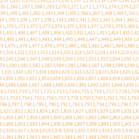
,231
1,232
1,233
1,234
1,235
1,236
1,237
1,238
1,239
1,240
1,241
1,2
265
1,266
1,267
1,268
1,269
1,270
1,271
1,272
1,273
1,274
1,275
1,27
299
1,300
1,301
1,302
1,303
1,304
1,305
1,306
1,307
1,308
1,309
1,310
1
34
1,335
1,336
1,337
1,338
1,339
1,340
1,341
1,342
1,343
1,344
1,345
1
9
1,370
1,371
1,372
1,373
1,374
1,375
1,376
1,377
1,378
1,379
1,380
1
4
1,405
1,406
1,407
1,408
1,409
1,410
1,411
1,412
1,413
1,414
1,415
1,4
39
1,440
1,441
1,442
1,443
1,444
1,445
1,446
1,447
1,448
1,449
1,450
1,
74
1,475
1,476
1,477
1,478
1,479
1,480
1,481
1,482
1,483
1,484
1,485
1
9
1,510
1,511
1,512
1,513
1,514
1,515
1,516
1,517
1,518
1,519
1,520
1,52
4
1,545
1,546
1,547
1,548
1,549
1,550
1,551
1,552
1,553
1,554
1,555
1,
579
1,580
1,581
1,582
1,583
1,584
1,585
1,586
1,587
1,588
1,589
1,590
1
4
1,615
1,616
1,617
1,618
1,619
1,620
1,621
1,622
1,623
1,624
1,625
1,6
9
1,650
1,651
1,652
1,653
1,654
1,655
1,656
1,657
1,658
1,659
1,660
1,
84
1,685
1,686
1,687
1,688
1,689
1,690
1,691
1,692
1,693
1,694
1,695
1
18
1,719
1,720
1,721
1,722
1,723
1,724
1,725
1,726
1,727
1,728
1,72
752
1,753
1,754
1,755
1,756
1,757
1,758
1,759
1,760
1,761
1,762
1,763
,786
1,787
1,788
1,789
1,790
1,791
1,792
1,793
1,794
1,795
1,796
1,79
1,821
1,822
1,823
1,824
1,825
1,826
1,827
1,828
1,829
1,830
1,831
1,
5
1,856
1,857
1,858
1,859
1,860
1,861
1,862
1,863
1,864
1,865
1,866
1,
0
1,891
1,892
1,893
1,894
1,895
1,896
1,897
1,898
1,899
1,900
1,901
1,
5
1,926
1,927
1,928
1,929
1,930
1,931
1,932
1,933
1,934
1,935
1,936
1,
0
1,961
1,962
1,963
1,964
1,965
1,966
1,967
1,968
1,969
1,970
1,971
1,