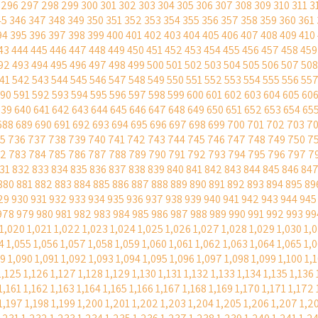
296
297
298
299
300
301
302
303
304
305
306
307
308
309
310
311
3
45
346
347
348
349
350
351
352
353
354
355
356
357
358
359
360
361
94
395
396
397
398
399
400
401
402
403
404
405
406
407
408
409
410
43
444
445
446
447
448
449
450
451
452
453
454
455
456
457
458
459
92
493
494
495
496
497
498
499
500
501
502
503
504
505
506
507
508
41
542
543
544
545
546
547
548
549
550
551
552
553
554
555
556
55
90
591
592
593
594
595
596
597
598
599
600
601
602
603
604
605
60
639
640
641
642
643
644
645
646
647
648
649
650
651
652
653
654
65
688
689
690
691
692
693
694
695
696
697
698
699
700
701
702
703
7
5
736
737
738
739
740
741
742
743
744
745
746
747
748
749
750
7
82
783
784
785
786
787
788
789
790
791
792
793
794
795
796
797
7
31
832
833
834
835
836
837
838
839
840
841
842
843
844
845
846
84
880
881
882
883
884
885
886
887
888
889
890
891
892
893
894
895
89
29
930
931
932
933
934
935
936
937
938
939
940
941
942
943
944
945
978
979
980
981
982
983
984
985
986
987
988
989
990
991
992
993
99
1,020
1,021
1,022
1,023
1,024
1,025
1,026
1,027
1,028
1,029
1,030
1,
4
1,055
1,056
1,057
1,058
1,059
1,060
1,061
1,062
1,063
1,064
1,065
1,
89
1,090
1,091
1,092
1,093
1,094
1,095
1,096
1,097
1,098
1,099
1,100
1,
1,125
1,126
1,127
1,128
1,129
1,130
1,131
1,132
1,133
1,134
1,135
1,136
1,161
1,162
1,163
1,164
1,165
1,166
1,167
1,168
1,169
1,170
1,171
1,172
1,197
1,198
1,199
1,200
1,201
1,202
1,203
1,204
1,205
1,206
1,207
1,2