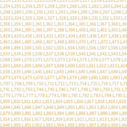
1,220
1,221
1,222
1,223
1,224
1,225
1,226
1,227
1,228
1,229
1,230
1
1,254
1,255
1,256
1,257
1,258
1,259
1,260
1,261
1,262
1,263
1,264
1,
1,288
1,289
1,290
1,291
1,292
1,293
1,294
1,295
1,296
1,297
1,298
1,
1,323
1,324
1,325
1,326
1,327
1,328
1,329
1,330
1,331
1,332
1,333
1,3
1,358
1,359
1,360
1,361
1,362
1,363
1,364
1,365
1,366
1,367
1,368
1,36
1,393
1,394
1,395
1,396
1,397
1,398
1,399
1,400
1,401
1,402
1,403
1,40
1,428
1,429
1,430
1,431
1,432
1,433
1,434
1,435
1,436
1,437
1,438
1,4
1,463
1,464
1,465
1,466
1,467
1,468
1,469
1,470
1,471
1,472
1,473
1,4
1,498
1,499
1,500
1,501
1,502
1,503
1,504
1,505
1,506
1,507
1,508
1,50
1,533
1,534
1,535
1,536
1,537
1,538
1,539
1,540
1,541
1,542
1,543
1,54
1,568
1,569
1,570
1,571
1,572
1,573
1,574
1,575
1,576
1,577
1,578
1,
1,603
1,604
1,605
1,606
1,607
1,608
1,609
1,610
1,611
1,612
1,613
1,61
1,638
1,639
1,640
1,641
1,642
1,643
1,644
1,645
1,646
1,647
1,648
1,64
1,673
1,674
1,675
1,676
1,677
1,678
1,679
1,680
1,681
1,682
1,683
1,6
1,707
1,708
1,709
1,710
1,711
1,712
1,713
1,714
1,715
1,716
1,717
1,7
1,741
1,742
1,743
1,744
1,745
1,746
1,747
1,748
1,749
1,750
1,751
1,
1,775
1,776
1,777
1,778
1,779
1,780
1,781
1,782
1,783
1,784
1,785
1
1,809
1,810
1,811
1,812
1,813
1,814
1,815
1,816
1,817
1,818
1,819
1,820
1,844
1,845
1,846
1,847
1,848
1,849
1,850
1,851
1,852
1,853
1,854
1,85
1,879
1,880
1,881
1,882
1,883
1,884
1,885
1,886
1,887
1,888
1,889
1,89
1,914
1,915
1,916
1,917
1,918
1,919
1,920
1,921
1,922
1,923
1,924
1,92
1,949
1,950
1,951
1,952
1,953
1,954
1,955
1,956
1,957
1,958
1,959
1,96