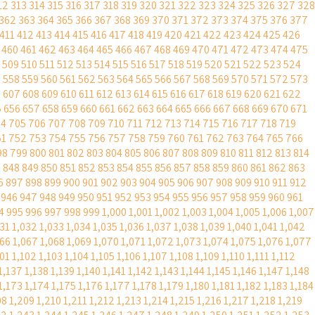
12
313
314
315
316
317
318
319
320
321
322
323
324
325
326
327
328
362
363
364
365
366
367
368
369
370
371
372
373
374
375
376
377
411
412
413
414
415
416
417
418
419
420
421
422
423
424
425
426
460
461
462
463
464
465
466
467
468
469
470
471
472
473
474
475
509
510
511
512
513
514
515
516
517
518
519
520
521
522
523
524
7
558
559
560
561
562
563
564
565
566
567
568
569
570
571
572
573
6
607
608
609
610
611
612
613
614
615
616
617
618
619
620
621
622
5
656
657
658
659
660
661
662
663
664
665
666
667
668
669
670
671
04
705
706
707
708
709
710
711
712
713
714
715
716
717
718
719
51
752
753
754
755
756
757
758
759
760
761
762
763
764
765
766
98
799
800
801
802
803
804
805
806
807
808
809
810
811
812
813
814
7
848
849
850
851
852
853
854
855
856
857
858
859
860
861
862
863
6
897
898
899
900
901
902
903
904
905
906
907
908
909
910
911
912
946
947
948
949
950
951
952
953
954
955
956
957
958
959
960
961
4
995
996
997
998
999
1,000
1,001
1,002
1,003
1,004
1,005
1,006
1,007
031
1,032
1,033
1,034
1,035
1,036
1,037
1,038
1,039
1,040
1,041
1,042
066
1,067
1,068
1,069
1,070
1,071
1,072
1,073
1,074
1,075
1,076
1,077
101
1,102
1,103
1,104
1,105
1,106
1,107
1,108
1,109
1,110
1,111
1,112
1,137
1,138
1,139
1,140
1,141
1,142
1,143
1,144
1,145
1,146
1,147
1,148
1,173
1,174
1,175
1,176
1,177
1,178
1,179
1,180
1,181
1,182
1,183
1,184
08
1,209
1,210
1,211
1,212
1,213
1,214
1,215
1,216
1,217
1,218
1,219