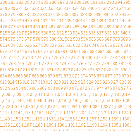
280
281
282
283
284
285
286
287
288
289
290
291
292
293
294
295
329
330
331
332
333
334
335
336
337
338
339
340
341
342
343
344
3
378
379
380
381
382
383
384
385
386
387
388
389
390
391
392
393
3
427
428
429
430
431
432
433
434
435
436
437
438
439
440
441
442
4
476
477
478
479
480
481
482
483
484
485
486
487
488
489
490
491
4
525
526
527
528
529
530
531
532
533
534
535
536
537
538
539
540
5
574
575
576
577
578
579
580
581
582
583
584
585
586
587
588
589
5
623
624
625
626
627
628
629
630
631
632
633
634
635
636
637
638
672
673
674
675
676
677
678
679
680
681
682
683
684
685
686
687
720
721
722
723
724
725
726
727
728
729
730
731
732
733
734
73
767
768
769
770
771
772
773
774
775
776
777
778
779
780
781
7
815
816
817
818
819
820
821
822
823
824
825
826
827
828
829
830
8
864
865
866
867
868
869
870
871
872
873
874
875
876
877
878
879
913
914
915
916
917
918
919
920
921
922
923
924
925
926
927
928
9
962
963
964
965
966
967
968
969
970
971
972
973
974
975
976
977
1,008
1,009
1,010
1,011
1,012
1,013
1,014
1,015
1,016
1,017
1,018
1,019
1,043
1,044
1,045
1,046
1,047
1,048
1,049
1,050
1,051
1,052
1,053
1,05
1,078
1,079
1,080
1,081
1,082
1,083
1,084
1,085
1,086
1,087
1,088
1,0
1,113
1,114
1,115
1,116
1,117
1,118
1,119
1,120
1,121
1,122
1,123
1,124
1,149
1,150
1,151
1,152
1,153
1,154
1,155
1,156
1,157
1,158
1,159
1,160
1,185
1,186
1,187
1,188
1,189
1,190
1,191
1,192
1,193
1,194
1,195
1,196