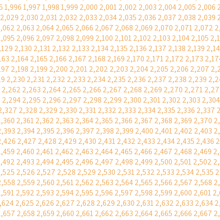
5
1,996
1,997
1,998
1,999
2,000
2,001
2,002
2,003
2,004
2,005
2,006
2,029
2,030
2,031
2,032
2,033
2,034
2,035
2,036
2,037
2,038
2,039
,062
2,063
2,064
2,065
2,066
2,067
2,068
2,069
2,070
2,071
2,072
2
2,095
2,096
2,097
2,098
2,099
2,100
2,101
2,102
2,103
2,104
2,105
2,
,129
2,130
2,131
2,132
2,133
2,134
2,135
2,136
2,137
2,138
2,139
2,1
163
2,164
2,165
2,166
2,167
2,168
2,169
2,170
2,171
2,172
2,173
2,17
197
2,198
2,199
2,200
2,201
2,202
2,203
2,204
2,205
2,206
2,207
2,
29
2,230
2,231
2,232
2,233
2,234
2,235
2,236
2,237
2,238
2,239
2,2
2,262
2,263
2,264
2,265
2,266
2,267
2,268
2,269
2,270
2,271
2,27
3
2,294
2,295
2,296
2,297
2,298
2,299
2,300
2,301
2,302
2,303
2,304
2,327
2,328
2,329
2,330
2,331
2,332
2,333
2,334
2,335
2,336
2,337
2,360
2,361
2,362
2,363
2,364
2,365
2,366
2,367
2,368
2,369
2,370
2
2,393
2,394
2,395
2,396
2,397
2,398
2,399
2,400
2,401
2,402
2,403
2
2,426
2,427
2,428
2,429
2,430
2,431
2,432
2,433
2,434
2,435
2,436
2
2,459
2,460
2,461
2,462
2,463
2,464
2,465
2,466
2,467
2,468
2,469
2
,492
2,493
2,494
2,495
2,496
2,497
2,498
2,499
2,500
2,501
2,502
2
,525
2,526
2,527
2,528
2,529
2,530
2,531
2,532
2,533
2,534
2,535
2
2,558
2,559
2,560
2,561
2,562
2,563
2,564
2,565
2,566
2,567
2,568
2
2,591
2,592
2,593
2,594
2,595
2,596
2,597
2,598
2,599
2,600
2,601
2
,624
2,625
2,626
2,627
2,628
2,629
2,630
2,631
2,632
2,633
2,634
2
2,657
2,658
2,659
2,660
2,661
2,662
2,663
2,664
2,665
2,666
2,667
2