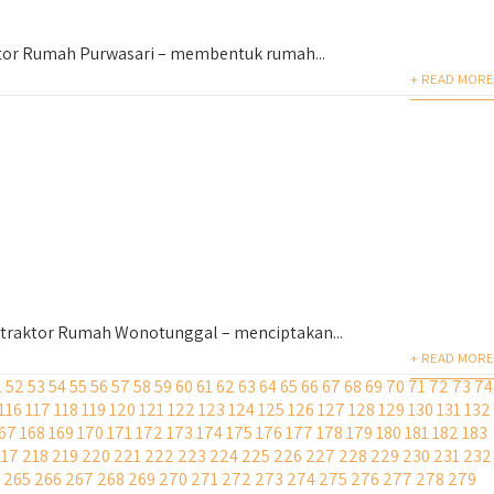
tor Rumah Purwasari – membentuk rumah...
+ READ MORE
traktor Rumah Wonotunggal – menciptakan...
+ READ MORE
1
52
53
54
55
56
57
58
59
60
61
62
63
64
65
66
67
68
69
70
71
72
73
74
116
117
118
119
120
121
122
123
124
125
126
127
128
129
130
131
132
67
168
169
170
171
172
173
174
175
176
177
178
179
180
181
182
183
217
218
219
220
221
222
223
224
225
226
227
228
229
230
231
232
265
266
267
268
269
270
271
272
273
274
275
276
277
278
279