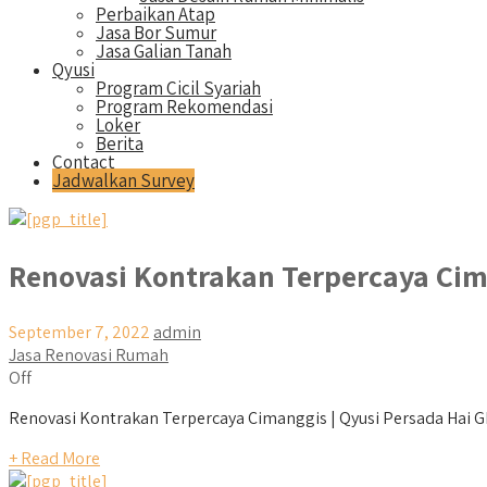
Perbaikan Atap
Jasa Bor Sumur
Jasa Galian Tanah
Qyusi
Program Cicil Syariah
Program Rekomendasi
Loker
Berita
Contact
Jadwalkan Survey
Renovasi Kontrakan Terpercaya Ci
September 7, 2022
admin
Jasa Renovasi Rumah
Off
Renovasi Kontrakan Terpercaya Cimanggis | Qyusi Persada Hai Gha
+ Read More