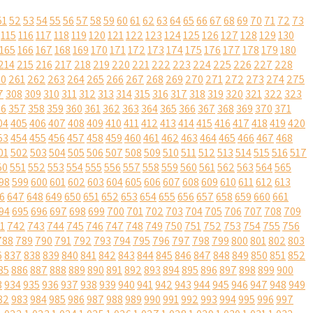
51
52
53
54
55
56
57
58
59
60
61
62
63
64
65
66
67
68
69
70
71
72
73
115
116
117
118
119
120
121
122
123
124
125
126
127
128
129
130
165
166
167
168
169
170
171
172
173
174
175
176
177
178
179
180
214
215
216
217
218
219
220
221
222
223
224
225
226
227
228
60
261
262
263
264
265
266
267
268
269
270
271
272
273
274
275
7
308
309
310
311
312
313
314
315
316
317
318
319
320
321
322
323
56
357
358
359
360
361
362
363
364
365
366
367
368
369
370
371
04
405
406
407
408
409
410
411
412
413
414
415
416
417
418
419
420
53
454
455
456
457
458
459
460
461
462
463
464
465
466
467
468
01
502
503
504
505
506
507
508
509
510
511
512
513
514
515
516
517
50
551
552
553
554
555
556
557
558
559
560
561
562
563
564
565
98
599
600
601
602
603
604
605
606
607
608
609
610
611
612
613
6
647
648
649
650
651
652
653
654
655
656
657
658
659
660
661
94
695
696
697
698
699
700
701
702
703
704
705
706
707
708
709
1
742
743
744
745
746
747
748
749
750
751
752
753
754
755
756
788
789
790
791
792
793
794
795
796
797
798
799
800
801
802
803
6
837
838
839
840
841
842
843
844
845
846
847
848
849
850
851
852
85
886
887
888
889
890
891
892
893
894
895
896
897
898
899
900
3
934
935
936
937
938
939
940
941
942
943
944
945
946
947
948
949
82
983
984
985
986
987
988
989
990
991
992
993
994
995
996
997