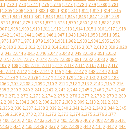
71
1,772
1,773
1,774
1,775
1,776
1,777
1,778
1,779
1,780
1,781
4
1,805
1,806
1,807
1,808
1,809
1,810
1,811
1,812
1,813
1,814
1,815
1,839
1,840
1,841
1,842
1,843
1,844
1,845
1,846
1,847
1,848
1,849
,873
1,874
1,875
1,876
1,877
1,878
1,879
1,880
1,881
1,882
1,883
,907
1,908
1,909
1,910
1,911
1,912
1,913
1,914
1,915
1,916
1,917
1,918
1,942
1,943
1,944
1,945
1,946
1,947
1,948
1,949
1,950
1,951
1,952
1,976
1,977
1,978
1,979
1,980
1,981
1,982
1,983
1,984
1,985
1,986
9
2,010
2,011
2,012
2,013
2,014
2,015
2,016
2,017
2,018
2,019
2,020
2,043
2,044
2,045
2,046
2,047
2,048
2,049
2,050
2,051
2,052
2,075
2,076
2,077
2,078
2,079
2,080
2,081
2,082
2,083
2,084
,107
2,108
2,109
2,110
2,111
2,112
2,113
2,114
2,115
2,116
2,117
140
2,141
2,142
2,143
2,144
2,145
2,146
2,147
2,148
2,149
2,150
73
2,174
2,175
2,176
2,177
2,178
2,179
2,180
2,181
2,182
2,183
206
2,207
2,208
2,209
2,210
2,211
2,212
2,213
2,214
2,215
2,216
238
2,239
2,240
2,241
2,242
2,243
2,244
2,245
2,246
2,247
2,248
70
2,271
2,272
2,273
2,274
2,275
2,276
2,277
2,278
2,279
2,280
02
2,303
2,304
2,305
2,306
2,307
2,308
2,309
2,310
2,311
2,312
2,335
2,336
2,337
2,338
2,339
2,340
2,341
2,342
2,343
2,344
2,345
2,368
2,369
2,370
2,371
2,372
2,373
2,374
2,375
2,376
2,377
2,400
2,401
2,402
2,403
2,404
2,405
2,406
2,407
2,408
2,409
2,410
2,433
2,434
2,435
2,436
2,437
2,438
2,439
2,440
2,441
2,442
2,443