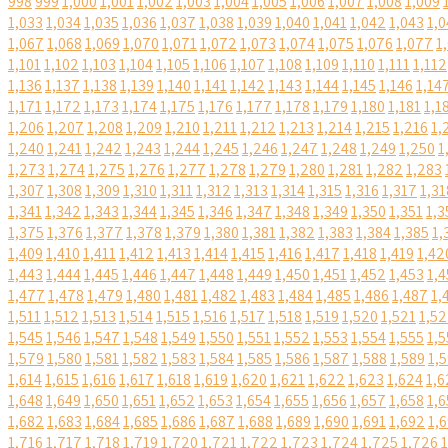
998
999
1,000
1,001
1,002
1,003
1,004
1,005
1,006
1,007
1,008
1,009
1,033
1,034
1,035
1,036
1,037
1,038
1,039
1,040
1,041
1,042
1,043
1,0
1,067
1,068
1,069
1,070
1,071
1,072
1,073
1,074
1,075
1,076
1,077
1
1,101
1,102
1,103
1,104
1,105
1,106
1,107
1,108
1,109
1,110
1,111
1,112
1,136
1,137
1,138
1,139
1,140
1,141
1,142
1,143
1,144
1,145
1,146
1,14
1,171
1,172
1,173
1,174
1,175
1,176
1,177
1,178
1,179
1,180
1,181
1,1
1,206
1,207
1,208
1,209
1,210
1,211
1,212
1,213
1,214
1,215
1,216
1,
1,240
1,241
1,242
1,243
1,244
1,245
1,246
1,247
1,248
1,249
1,250
1
1,273
1,274
1,275
1,276
1,277
1,278
1,279
1,280
1,281
1,282
1,283
1,307
1,308
1,309
1,310
1,311
1,312
1,313
1,314
1,315
1,316
1,317
1,31
1,341
1,342
1,343
1,344
1,345
1,346
1,347
1,348
1,349
1,350
1,351
1,3
1,375
1,376
1,377
1,378
1,379
1,380
1,381
1,382
1,383
1,384
1,385
1,
1,409
1,410
1,411
1,412
1,413
1,414
1,415
1,416
1,417
1,418
1,419
1,42
1,443
1,444
1,445
1,446
1,447
1,448
1,449
1,450
1,451
1,452
1,453
1,4
1,477
1,478
1,479
1,480
1,481
1,482
1,483
1,484
1,485
1,486
1,487
1,
1,511
1,512
1,513
1,514
1,515
1,516
1,517
1,518
1,519
1,520
1,521
1,5
1,545
1,546
1,547
1,548
1,549
1,550
1,551
1,552
1,553
1,554
1,555
1,5
1,579
1,580
1,581
1,582
1,583
1,584
1,585
1,586
1,587
1,588
1,589
1,
1,614
1,615
1,616
1,617
1,618
1,619
1,620
1,621
1,622
1,623
1,624
1,6
1,648
1,649
1,650
1,651
1,652
1,653
1,654
1,655
1,656
1,657
1,658
1,6
1,682
1,683
1,684
1,685
1,686
1,687
1,688
1,689
1,690
1,691
1,692
1,
1,716
1,717
1,718
1,719
1,720
1,721
1,722
1,723
1,724
1,725
1,726