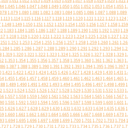
1,010
1,011
1,012
1,013
1,014
1,015
1,016
1,017
1,018
1,019
1,020
1,021
44
1,045
1,046
1,047
1,048
1,049
1,050
1,051
1,052
1,053
1,054
1,055
1
,078
1,079
1,080
1,081
1,082
1,083
1,084
1,085
1,086
1,087
1,088
1,089
1,113
1,114
1,115
1,116
1,117
1,118
1,119
1,120
1,121
1,122
1,123
1,124
7
1,148
1,149
1,150
1,151
1,152
1,153
1,154
1,155
1,156
1,157
1,158
1,159
82
1,183
1,184
1,185
1,186
1,187
1,188
1,189
1,190
1,191
1,192
1,193
1,1
217
1,218
1,219
1,220
1,221
1,222
1,223
1,224
1,225
1,226
1,227
1,2
,251
1,252
1,253
1,254
1,255
1,256
1,257
1,258
1,259
1,260
1,261
1,2
1,284
1,285
1,286
1,287
1,288
1,289
1,290
1,291
1,292
1,293
1,294
1,
8
1,319
1,320
1,321
1,322
1,323
1,324
1,325
1,326
1,327
1,328
1,329
1
52
1,353
1,354
1,355
1,356
1,357
1,358
1,359
1,360
1,361
1,362
1,363
1
386
1,387
1,388
1,389
1,390
1,391
1,392
1,393
1,394
1,395
1,396
1,397
0
1,421
1,422
1,423
1,424
1,425
1,426
1,427
1,428
1,429
1,430
1,431
1
54
1,455
1,456
1,457
1,458
1,459
1,460
1,461
1,462
1,463
1,464
1,465
1
488
1,489
1,490
1,491
1,492
1,493
1,494
1,495
1,496
1,497
1,498
1,499
1
22
1,523
1,524
1,525
1,526
1,527
1,528
1,529
1,530
1,531
1,532
1,533
1
56
1,557
1,558
1,559
1,560
1,561
1,562
1,563
1,564
1,565
1,566
1,567
1
590
1,591
1,592
1,593
1,594
1,595
1,596
1,597
1,598
1,599
1,600
1,601
1
25
1,626
1,627
1,628
1,629
1,630
1,631
1,632
1,633
1,634
1,635
1,636
1
59
1,660
1,661
1,662
1,663
1,664
1,665
1,666
1,667
1,668
1,669
1,670
1
693
1,694
1,695
1,696
1,697
1,698
1,699
1,700
1,701
1,702
1,703
1,704
1,727
1,728
1,729
1,730
1,731
1,732
1,733
1,734
1,735
1,736
1,737
1,