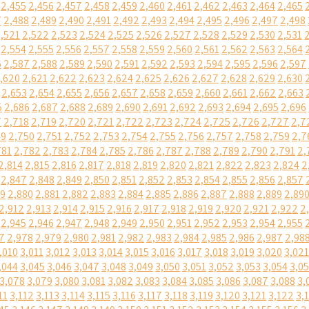
2,455
2,456
2,457
2,458
2,459
2,460
2,461
2,462
2,463
2,464
2,465
7
2,488
2,489
2,490
2,491
2,492
2,493
2,494
2,495
2,496
2,497
2,498
,521
2,522
2,523
2,524
2,525
2,526
2,527
2,528
2,529
2,530
2,531
2,554
2,555
2,556
2,557
2,558
2,559
2,560
2,561
2,562
2,563
2,564
6
2,587
2,588
2,589
2,590
2,591
2,592
2,593
2,594
2,595
2,596
2,597
,620
2,621
2,622
2,623
2,624
2,625
2,626
2,627
2,628
2,629
2,630
2,653
2,654
2,655
2,656
2,657
2,658
2,659
2,660
2,661
2,662
2,663
5
2,686
2,687
2,688
2,689
2,690
2,691
2,692
2,693
2,694
2,695
2,696
7
2,718
2,719
2,720
2,721
2,722
2,723
2,724
2,725
2,726
2,727
2,7
49
2,750
2,751
2,752
2,753
2,754
2,755
2,756
2,757
2,758
2,759
2,7
781
2,782
2,783
2,784
2,785
2,786
2,787
2,788
2,789
2,790
2,791
2,
2,814
2,815
2,816
2,817
2,818
2,819
2,820
2,821
2,822
2,823
2,824
2
2,847
2,848
2,849
2,850
2,851
2,852
2,853
2,854
2,855
2,856
2,857
79
2,880
2,881
2,882
2,883
2,884
2,885
2,886
2,887
2,888
2,889
2,89
2,912
2,913
2,914
2,915
2,916
2,917
2,918
2,919
2,920
2,921
2,922
2
2,945
2,946
2,947
2,948
2,949
2,950
2,951
2,952
2,953
2,954
2,955
7
2,978
2,979
2,980
2,981
2,982
2,983
2,984
2,985
2,986
2,987
2,98
,010
3,011
3,012
3,013
3,014
3,015
3,016
3,017
3,018
3,019
3,020
3,021
,044
3,045
3,046
3,047
3,048
3,049
3,050
3,051
3,052
3,053
3,054
3,0
3,078
3,079
3,080
3,081
3,082
3,083
3,084
3,085
3,086
3,087
3,088
3,
11
3,112
3,113
3,114
3,115
3,116
3,117
3,118
3,119
3,120
3,121
3,122
3,