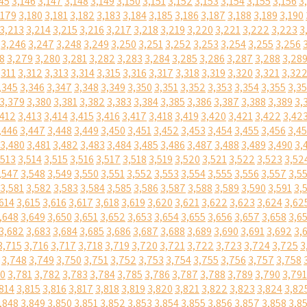
45
3,146
3,147
3,148
3,149
3,150
3,151
3,152
3,153
3,154
3,155
3,156
3
,179
3,180
3,181
3,182
3,183
3,184
3,185
3,186
3,187
3,188
3,189
3,190
3,213
3,214
3,215
3,216
3,217
3,218
3,219
3,220
3,221
3,222
3,223
3
3,246
3,247
3,248
3,249
3,250
3,251
3,252
3,253
3,254
3,255
3,256
8
3,279
3,280
3,281
3,282
3,283
3,284
3,285
3,286
3,287
3,288
3,28
,311
3,312
3,313
3,314
3,315
3,316
3,317
3,318
3,319
3,320
3,321
3,32
,345
3,346
3,347
3,348
3,349
3,350
3,351
3,352
3,353
3,354
3,355
3,3
3,379
3,380
3,381
3,382
3,383
3,384
3,385
3,386
3,387
3,388
3,389
3,
,412
3,413
3,414
3,415
3,416
3,417
3,418
3,419
3,420
3,421
3,422
3,42
,446
3,447
3,448
3,449
3,450
3,451
3,452
3,453
3,454
3,455
3,456
3,4
3,480
3,481
3,482
3,483
3,484
3,485
3,486
3,487
3,488
3,489
3,490
3,
,513
3,514
3,515
3,516
3,517
3,518
3,519
3,520
3,521
3,522
3,523
3,52
,547
3,548
3,549
3,550
3,551
3,552
3,553
3,554
3,555
3,556
3,557
3,5
3,581
3,582
3,583
3,584
3,585
3,586
3,587
3,588
3,589
3,590
3,591
3,
614
3,615
3,616
3,617
3,618
3,619
3,620
3,621
3,622
3,623
3,624
3,62
,648
3,649
3,650
3,651
3,652
3,653
3,654
3,655
3,656
3,657
3,658
3,6
3,682
3,683
3,684
3,685
3,686
3,687
3,688
3,689
3,690
3,691
3,692
3,
3,715
3,716
3,717
3,718
3,719
3,720
3,721
3,722
3,723
3,724
3,725
3
3,748
3,749
3,750
3,751
3,752
3,753
3,754
3,755
3,756
3,757
3,758
80
3,781
3,782
3,783
3,784
3,785
3,786
3,787
3,788
3,789
3,790
3,791
814
3,815
3,816
3,817
3,818
3,819
3,820
3,821
3,822
3,823
3,824
3,82
,848
3,849
3,850
3,851
3,852
3,853
3,854
3,855
3,856
3,857
3,858
3,8