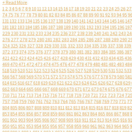
+ Read More
1
2
3
4
5
6
7
8
9
10
11
12
13
14
15
16
17
18
19
20
21
22
23
24
25
26
27
74
75
76
77
78
79
80
81
82
83
84
85
86
87
88
89
90
91
92
93
94
95
9
131
132
133
134
135
136
137
138
139
140
141
142
143
144
145
146
14
181
182
183
184
185
186
187
188
189
190
191
192
193
194
195
196
19
229
230
231
232
233
234
235
236
237
238
239
240
241
242
243
24
276
277
278
279
280
281
282
283
284
285
286
287
288
289
290
2
324
325
326
327
328
329
330
331
332
333
334
335
336
337
338
339
372
373
374
375
376
377
378
379
380
381
382
383
384
385
386
387
421
422
423
424
425
426
427
428
429
430
431
432
433
434
435
436
469
470
471
472
473
474
475
476
477
478
479
480
481
482
483
484
518
519
520
521
522
523
524
525
526
527
528
529
530
531
532
533
566
567
568
569
570
571
572
573
574
575
576
577
578
579
580
581
614
615
616
617
618
619
620
621
622
623
624
625
626
627
628
629
662
663
664
665
666
667
668
669
670
671
672
673
674
675
676
677
710
711
712
713
714
715
716
717
718
719
720
721
722
723
724
72
757
758
759
760
761
762
763
764
765
766
767
768
769
770
771
7
804
805
806
807
808
809
810
811
812
813
814
815
816
817
818
819
8
853
854
855
856
857
858
859
860
861
862
863
864
865
866
867
868
901
902
903
904
905
906
907
908
909
910
911
912
913
914
915
916
9
950
951
952
953
954
955
956
957
958
959
960
961
962
963
964
965