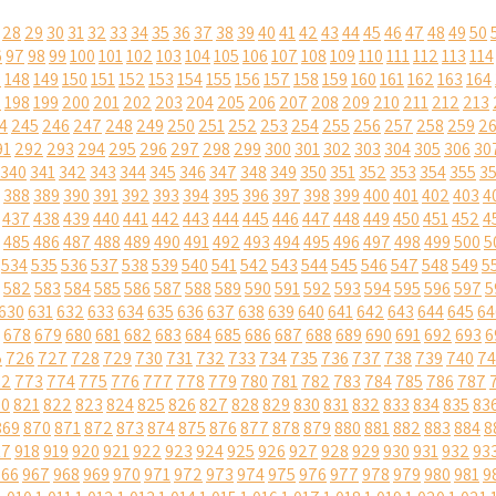
28
29
30
31
32
33
34
35
36
37
38
39
40
41
42
43
44
45
46
47
48
49
50
6
97
98
99
100
101
102
103
104
105
106
107
108
109
110
111
112
113
114
7
148
149
150
151
152
153
154
155
156
157
158
159
160
161
162
163
164
7
198
199
200
201
202
203
204
205
206
207
208
209
210
211
212
213
4
245
246
247
248
249
250
251
252
253
254
255
256
257
258
259
2
91
292
293
294
295
296
297
298
299
300
301
302
303
304
305
306
30
340
341
342
343
344
345
346
347
348
349
350
351
352
353
354
355
3
388
389
390
391
392
393
394
395
396
397
398
399
400
401
402
403
4
437
438
439
440
441
442
443
444
445
446
447
448
449
450
451
452
4
485
486
487
488
489
490
491
492
493
494
495
496
497
498
499
500
5
534
535
536
537
538
539
540
541
542
543
544
545
546
547
548
549
5
582
583
584
585
586
587
588
589
590
591
592
593
594
595
596
597
5
630
631
632
633
634
635
636
637
638
639
640
641
642
643
644
645
64
678
679
680
681
682
683
684
685
686
687
688
689
690
691
692
693
6
5
726
727
728
729
730
731
732
733
734
735
736
737
738
739
740
74
72
773
774
775
776
777
778
779
780
781
782
783
784
785
786
787
20
821
822
823
824
825
826
827
828
829
830
831
832
833
834
835
83
869
870
871
872
873
874
875
876
877
878
879
880
881
882
883
884
8
17
918
919
920
921
922
923
924
925
926
927
928
929
930
931
932
93
966
967
968
969
970
971
972
973
974
975
976
977
978
979
980
981
9