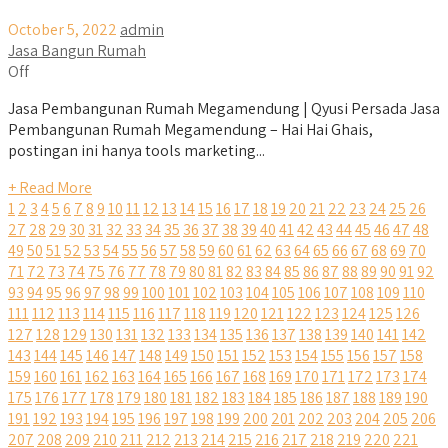
October 5, 2022
admin
Jasa Bangun Rumah
Off
Jasa Pembangunan Rumah Megamendung | Qyusi Persada Jasa
Pembangunan Rumah Megamendung – Hai Hai Ghais,
postingan ini hanya tools marketing...
+ Read More
1
2
3
4
5
6
7
8
9
10
11
12
13
14
15
16
17
18
19
20
21
22
23
24
25
26
27
28
29
30
31
32
33
34
35
36
37
38
39
40
41
42
43
44
45
46
47
48
49
50
51
52
53
54
55
56
57
58
59
60
61
62
63
64
65
66
67
68
69
70
71
72
73
74
75
76
77
78
79
80
81
82
83
84
85
86
87
88
89
90
91
92
93
94
95
96
97
98
99
100
101
102
103
104
105
106
107
108
109
110
111
112
113
114
115
116
117
118
119
120
121
122
123
124
125
126
127
128
129
130
131
132
133
134
135
136
137
138
139
140
141
142
143
144
145
146
147
148
149
150
151
152
153
154
155
156
157
158
159
160
161
162
163
164
165
166
167
168
169
170
171
172
173
174
175
176
177
178
179
180
181
182
183
184
185
186
187
188
189
190
191
192
193
194
195
196
197
198
199
200
201
202
203
204
205
206
207
208
209
210
211
212
213
214
215
216
217
218
219
220
221