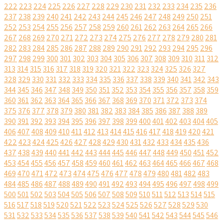
222
223
224
225
226
227
228
229
230
231
232
233
234
235
236
237
238
239
240
241
242
243
244
245
246
247
248
249
250
251
252
253
254
255
256
257
258
259
260
261
262
263
264
265
266
267
268
269
270
271
272
273
274
275
276
277
278
279
280
281
282
283
284
285
286
287
288
289
290
291
292
293
294
295
296
297
298
299
300
301
302
303
304
305
306
307
308
309
310
311
312
313
314
315
316
317
318
319
320
321
322
323
324
325
326
327
328
329
330
331
332
333
334
335
336
337
338
339
340
341
342
343
344
345
346
347
348
349
350
351
352
353
354
355
356
357
358
359
360
361
362
363
364
365
366
367
368
369
370
371
372
373
374
375
376
377
378
379
380
381
382
383
384
385
386
387
388
389
390
391
392
393
394
395
396
397
398
399
400
401
402
403
404
405
406
407
408
409
410
411
412
413
414
415
416
417
418
419
420
421
422
423
424
425
426
427
428
429
430
431
432
433
434
435
436
437
438
439
440
441
442
443
444
445
446
447
448
449
450
451
452
453
454
455
456
457
458
459
460
461
462
463
464
465
466
467
468
469
470
471
472
473
474
475
476
477
478
479
480
481
482
483
484
485
486
487
488
489
490
491
492
493
494
495
496
497
498
499
500
501
502
503
504
505
506
507
508
509
510
511
512
513
514
515
516
517
518
519
520
521
522
523
524
525
526
527
528
529
530
531
532
533
534
535
536
537
538
539
540
541
542
543
544
545
546