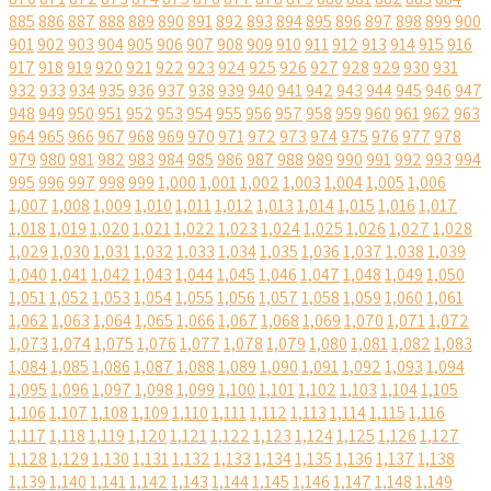
885
886
887
888
889
890
891
892
893
894
895
896
897
898
899
900
901
902
903
904
905
906
907
908
909
910
911
912
913
914
915
916
917
918
919
920
921
922
923
924
925
926
927
928
929
930
931
932
933
934
935
936
937
938
939
940
941
942
943
944
945
946
947
948
949
950
951
952
953
954
955
956
957
958
959
960
961
962
963
964
965
966
967
968
969
970
971
972
973
974
975
976
977
978
979
980
981
982
983
984
985
986
987
988
989
990
991
992
993
994
995
996
997
998
999
1,000
1,001
1,002
1,003
1,004
1,005
1,006
1,007
1,008
1,009
1,010
1,011
1,012
1,013
1,014
1,015
1,016
1,017
1,018
1,019
1,020
1,021
1,022
1,023
1,024
1,025
1,026
1,027
1,028
1,029
1,030
1,031
1,032
1,033
1,034
1,035
1,036
1,037
1,038
1,039
1,040
1,041
1,042
1,043
1,044
1,045
1,046
1,047
1,048
1,049
1,050
1,051
1,052
1,053
1,054
1,055
1,056
1,057
1,058
1,059
1,060
1,061
1,062
1,063
1,064
1,065
1,066
1,067
1,068
1,069
1,070
1,071
1,072
1,073
1,074
1,075
1,076
1,077
1,078
1,079
1,080
1,081
1,082
1,083
1,084
1,085
1,086
1,087
1,088
1,089
1,090
1,091
1,092
1,093
1,094
1,095
1,096
1,097
1,098
1,099
1,100
1,101
1,102
1,103
1,104
1,105
1,106
1,107
1,108
1,109
1,110
1,111
1,112
1,113
1,114
1,115
1,116
1,117
1,118
1,119
1,120
1,121
1,122
1,123
1,124
1,125
1,126
1,127
1,128
1,129
1,130
1,131
1,132
1,133
1,134
1,135
1,136
1,137
1,138
1,139
1,140
1,141
1,142
1,143
1,144
1,145
1,146
1,147
1,148
1,149