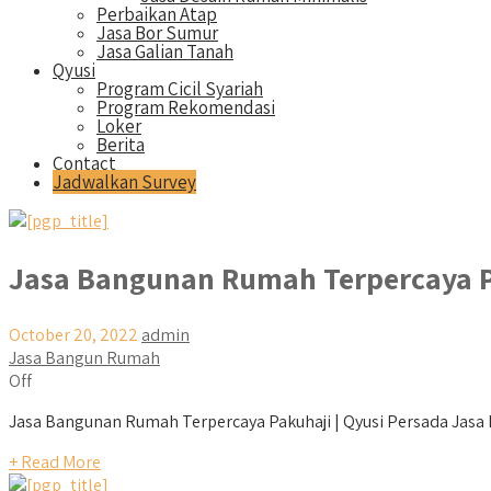
Perbaikan Atap
Jasa Bor Sumur
Jasa Galian Tanah
Qyusi
Program Cicil Syariah
Program Rekomendasi
Loker
Berita
Contact
Jadwalkan Survey
Jasa Bangunan Rumah Terpercaya 
October 20, 2022
admin
Jasa Bangun Rumah
Off
Jasa Bangunan Rumah Terpercaya Pakuhaji | Qyusi Persada Jasa B
+ Read More