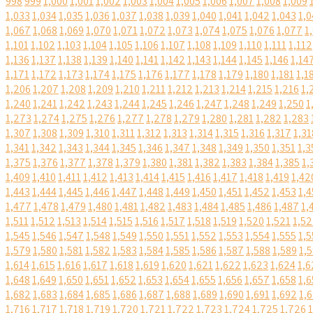
998
999
1,000
1,001
1,002
1,003
1,004
1,005
1,006
1,007
1,008
1,009
1,033
1,034
1,035
1,036
1,037
1,038
1,039
1,040
1,041
1,042
1,043
1,0
1,067
1,068
1,069
1,070
1,071
1,072
1,073
1,074
1,075
1,076
1,077
1
1,101
1,102
1,103
1,104
1,105
1,106
1,107
1,108
1,109
1,110
1,111
1,112
1,136
1,137
1,138
1,139
1,140
1,141
1,142
1,143
1,144
1,145
1,146
1,14
1,171
1,172
1,173
1,174
1,175
1,176
1,177
1,178
1,179
1,180
1,181
1,1
1,206
1,207
1,208
1,209
1,210
1,211
1,212
1,213
1,214
1,215
1,216
1,
1,240
1,241
1,242
1,243
1,244
1,245
1,246
1,247
1,248
1,249
1,250
1
1,273
1,274
1,275
1,276
1,277
1,278
1,279
1,280
1,281
1,282
1,283
1,307
1,308
1,309
1,310
1,311
1,312
1,313
1,314
1,315
1,316
1,317
1,31
1,341
1,342
1,343
1,344
1,345
1,346
1,347
1,348
1,349
1,350
1,351
1,3
1,375
1,376
1,377
1,378
1,379
1,380
1,381
1,382
1,383
1,384
1,385
1,
1,409
1,410
1,411
1,412
1,413
1,414
1,415
1,416
1,417
1,418
1,419
1,42
1,443
1,444
1,445
1,446
1,447
1,448
1,449
1,450
1,451
1,452
1,453
1,4
1,477
1,478
1,479
1,480
1,481
1,482
1,483
1,484
1,485
1,486
1,487
1,
1,511
1,512
1,513
1,514
1,515
1,516
1,517
1,518
1,519
1,520
1,521
1,5
1,545
1,546
1,547
1,548
1,549
1,550
1,551
1,552
1,553
1,554
1,555
1,5
1,579
1,580
1,581
1,582
1,583
1,584
1,585
1,586
1,587
1,588
1,589
1,
1,614
1,615
1,616
1,617
1,618
1,619
1,620
1,621
1,622
1,623
1,624
1,6
1,648
1,649
1,650
1,651
1,652
1,653
1,654
1,655
1,656
1,657
1,658
1,6
1,682
1,683
1,684
1,685
1,686
1,687
1,688
1,689
1,690
1,691
1,692
1,
1,716
1,717
1,718
1,719
1,720
1,721
1,722
1,723
1,724
1,725
1,726