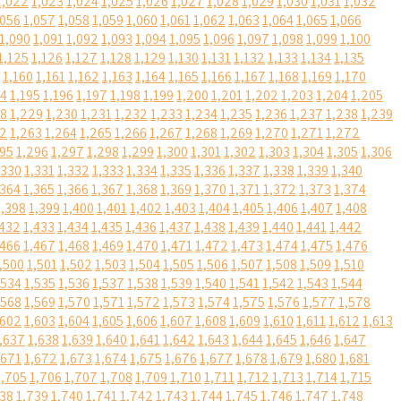
1,022
1,023
1,024
1,025
1,026
1,027
1,028
1,029
1,030
1,031
1,032
,056
1,057
1,058
1,059
1,060
1,061
1,062
1,063
1,064
1,065
1,066
1,090
1,091
1,092
1,093
1,094
1,095
1,096
1,097
1,098
1,099
1,100
1,125
1,126
1,127
1,128
1,129
1,130
1,131
1,132
1,133
1,134
1,135
1,160
1,161
1,162
1,163
1,164
1,165
1,166
1,167
1,168
1,169
1,170
94
1,195
1,196
1,197
1,198
1,199
1,200
1,201
1,202
1,203
1,204
1,205
28
1,229
1,230
1,231
1,232
1,233
1,234
1,235
1,236
1,237
1,238
1,239
62
1,263
1,264
1,265
1,266
1,267
1,268
1,269
1,270
1,271
1,272
295
1,296
1,297
1,298
1,299
1,300
1,301
1,302
1,303
1,304
1,305
1,306
,330
1,331
1,332
1,333
1,334
1,335
1,336
1,337
1,338
1,339
1,340
,364
1,365
1,366
1,367
1,368
1,369
1,370
1,371
1,372
1,373
1,374
1,398
1,399
1,400
1,401
1,402
1,403
1,404
1,405
1,406
1,407
1,408
,432
1,433
1,434
1,435
1,436
1,437
1,438
1,439
1,440
1,441
1,442
,466
1,467
1,468
1,469
1,470
1,471
1,472
1,473
1,474
1,475
1,476
,500
1,501
1,502
1,503
1,504
1,505
1,506
1,507
1,508
1,509
1,510
,534
1,535
1,536
1,537
1,538
1,539
1,540
1,541
1,542
1,543
1,544
,568
1,569
1,570
1,571
1,572
1,573
1,574
1,575
1,576
1,577
1,578
,602
1,603
1,604
1,605
1,606
1,607
1,608
1,609
1,610
1,611
1,612
1,613
,637
1,638
1,639
1,640
1,641
1,642
1,643
1,644
1,645
1,646
1,647
,671
1,672
1,673
1,674
1,675
1,676
1,677
1,678
1,679
1,680
1,681
1,705
1,706
1,707
1,708
1,709
1,710
1,711
1,712
1,713
1,714
1,715
738
1,739
1,740
1,741
1,742
1,743
1,744
1,745
1,746
1,747
1,748