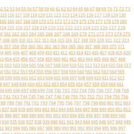
51
52
53
54
55
56
57
58
59
60
61
62
63
64
65
66
67
68
69
70
71
72
73
115
116
117
118
119
120
121
122
123
124
125
126
127
128
129
130
165
166
167
168
169
170
171
172
173
174
175
176
177
178
179
180
214
215
216
217
218
219
220
221
222
223
224
225
226
227
228
60
261
262
263
264
265
266
267
268
269
270
271
272
273
274
275
7
308
309
310
311
312
313
314
315
316
317
318
319
320
321
322
323
56
357
358
359
360
361
362
363
364
365
366
367
368
369
370
371
04
405
406
407
408
409
410
411
412
413
414
415
416
417
418
419
420
53
454
455
456
457
458
459
460
461
462
463
464
465
466
467
468
01
502
503
504
505
506
507
508
509
510
511
512
513
514
515
516
517
50
551
552
553
554
555
556
557
558
559
560
561
562
563
564
565
98
599
600
601
602
603
604
605
606
607
608
609
610
611
612
613
6
647
648
649
650
651
652
653
654
655
656
657
658
659
660
661
94
695
696
697
698
699
700
701
702
703
704
705
706
707
708
709
1
742
743
744
745
746
747
748
749
750
751
752
753
754
755
756
788
789
790
791
792
793
794
795
796
797
798
799
800
801
802
803
6
837
838
839
840
841
842
843
844
845
846
847
848
849
850
851
852
85
886
887
888
889
890
891
892
893
894
895
896
897
898
899
900
3
934
935
936
937
938
939
940
941
942
943
944
945
946
947
948
949
82
983
984
985
986
987
988
989
990
991
992
993
994
995
996
997