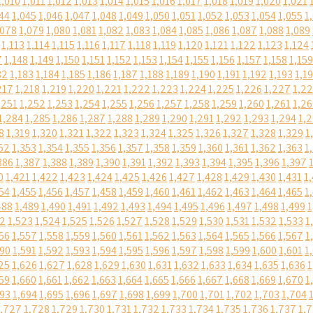
1,010
1,011
1,012
1,013
1,014
1,015
1,016
1,017
1,018
1,019
1,020
1,021
44
1,045
1,046
1,047
1,048
1,049
1,050
1,051
1,052
1,053
1,054
1,055
1
,078
1,079
1,080
1,081
1,082
1,083
1,084
1,085
1,086
1,087
1,088
1,089
1,113
1,114
1,115
1,116
1,117
1,118
1,119
1,120
1,121
1,122
1,123
1,124
7
1,148
1,149
1,150
1,151
1,152
1,153
1,154
1,155
1,156
1,157
1,158
1,159
82
1,183
1,184
1,185
1,186
1,187
1,188
1,189
1,190
1,191
1,192
1,193
1,1
217
1,218
1,219
1,220
1,221
1,222
1,223
1,224
1,225
1,226
1,227
1,2
,251
1,252
1,253
1,254
1,255
1,256
1,257
1,258
1,259
1,260
1,261
1,2
1,284
1,285
1,286
1,287
1,288
1,289
1,290
1,291
1,292
1,293
1,294
1,
8
1,319
1,320
1,321
1,322
1,323
1,324
1,325
1,326
1,327
1,328
1,329
1
52
1,353
1,354
1,355
1,356
1,357
1,358
1,359
1,360
1,361
1,362
1,363
1
386
1,387
1,388
1,389
1,390
1,391
1,392
1,393
1,394
1,395
1,396
1,397
0
1,421
1,422
1,423
1,424
1,425
1,426
1,427
1,428
1,429
1,430
1,431
1
54
1,455
1,456
1,457
1,458
1,459
1,460
1,461
1,462
1,463
1,464
1,465
1
488
1,489
1,490
1,491
1,492
1,493
1,494
1,495
1,496
1,497
1,498
1,499
1
22
1,523
1,524
1,525
1,526
1,527
1,528
1,529
1,530
1,531
1,532
1,533
1
56
1,557
1,558
1,559
1,560
1,561
1,562
1,563
1,564
1,565
1,566
1,567
1
590
1,591
1,592
1,593
1,594
1,595
1,596
1,597
1,598
1,599
1,600
1,601
1
25
1,626
1,627
1,628
1,629
1,630
1,631
1,632
1,633
1,634
1,635
1,636
1
59
1,660
1,661
1,662
1,663
1,664
1,665
1,666
1,667
1,668
1,669
1,670
1
693
1,694
1,695
1,696
1,697
1,698
1,699
1,700
1,701
1,702
1,703
1,704
1,727
1,728
1,729
1,730
1,731
1,732
1,733
1,734
1,735
1,736
1,737
1,