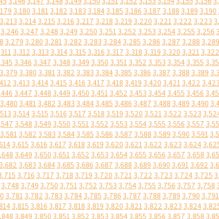
45
3,146
3,147
3,148
3,149
3,150
3,151
3,152
3,153
3,154
3,155
3,156
3
,179
3,180
3,181
3,182
3,183
3,184
3,185
3,186
3,187
3,188
3,189
3,190
3,213
3,214
3,215
3,216
3,217
3,218
3,219
3,220
3,221
3,222
3,223
3
3,246
3,247
3,248
3,249
3,250
3,251
3,252
3,253
3,254
3,255
3,256
8
3,279
3,280
3,281
3,282
3,283
3,284
3,285
3,286
3,287
3,288
3,28
,311
3,312
3,313
3,314
3,315
3,316
3,317
3,318
3,319
3,320
3,321
3,32
,345
3,346
3,347
3,348
3,349
3,350
3,351
3,352
3,353
3,354
3,355
3,3
3,379
3,380
3,381
3,382
3,383
3,384
3,385
3,386
3,387
3,388
3,389
3,
,412
3,413
3,414
3,415
3,416
3,417
3,418
3,419
3,420
3,421
3,422
3,42
,446
3,447
3,448
3,449
3,450
3,451
3,452
3,453
3,454
3,455
3,456
3,4
3,480
3,481
3,482
3,483
3,484
3,485
3,486
3,487
3,488
3,489
3,490
3,
,513
3,514
3,515
3,516
3,517
3,518
3,519
3,520
3,521
3,522
3,523
3,52
,547
3,548
3,549
3,550
3,551
3,552
3,553
3,554
3,555
3,556
3,557
3,5
3,581
3,582
3,583
3,584
3,585
3,586
3,587
3,588
3,589
3,590
3,591
3,
614
3,615
3,616
3,617
3,618
3,619
3,620
3,621
3,622
3,623
3,624
3,62
,648
3,649
3,650
3,651
3,652
3,653
3,654
3,655
3,656
3,657
3,658
3,6
3,682
3,683
3,684
3,685
3,686
3,687
3,688
3,689
3,690
3,691
3,692
3,
3,715
3,716
3,717
3,718
3,719
3,720
3,721
3,722
3,723
3,724
3,725
3
3,748
3,749
3,750
3,751
3,752
3,753
3,754
3,755
3,756
3,757
3,758
80
3,781
3,782
3,783
3,784
3,785
3,786
3,787
3,788
3,789
3,790
3,791
814
3,815
3,816
3,817
3,818
3,819
3,820
3,821
3,822
3,823
3,824
3,82
,848
3,849
3,850
3,851
3,852
3,853
3,854
3,855
3,856
3,857
3,858
3,8