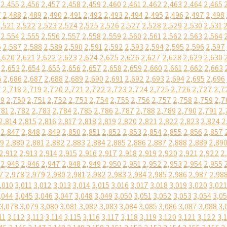
2,455
2,456
2,457
2,458
2,459
2,460
2,461
2,462
2,463
2,464
2,465
7
2,488
2,489
2,490
2,491
2,492
2,493
2,494
2,495
2,496
2,497
2,498
,521
2,522
2,523
2,524
2,525
2,526
2,527
2,528
2,529
2,530
2,531
2,554
2,555
2,556
2,557
2,558
2,559
2,560
2,561
2,562
2,563
2,564
6
2,587
2,588
2,589
2,590
2,591
2,592
2,593
2,594
2,595
2,596
2,597
,620
2,621
2,622
2,623
2,624
2,625
2,626
2,627
2,628
2,629
2,630
2,653
2,654
2,655
2,656
2,657
2,658
2,659
2,660
2,661
2,662
2,663
5
2,686
2,687
2,688
2,689
2,690
2,691
2,692
2,693
2,694
2,695
2,696
7
2,718
2,719
2,720
2,721
2,722
2,723
2,724
2,725
2,726
2,727
2,7
49
2,750
2,751
2,752
2,753
2,754
2,755
2,756
2,757
2,758
2,759
2,7
781
2,782
2,783
2,784
2,785
2,786
2,787
2,788
2,789
2,790
2,791
2,
2,814
2,815
2,816
2,817
2,818
2,819
2,820
2,821
2,822
2,823
2,824
2
2,847
2,848
2,849
2,850
2,851
2,852
2,853
2,854
2,855
2,856
2,857
79
2,880
2,881
2,882
2,883
2,884
2,885
2,886
2,887
2,888
2,889
2,89
2,912
2,913
2,914
2,915
2,916
2,917
2,918
2,919
2,920
2,921
2,922
2
2,945
2,946
2,947
2,948
2,949
2,950
2,951
2,952
2,953
2,954
2,955
7
2,978
2,979
2,980
2,981
2,982
2,983
2,984
2,985
2,986
2,987
2,98
,010
3,011
3,012
3,013
3,014
3,015
3,016
3,017
3,018
3,019
3,020
3,021
,044
3,045
3,046
3,047
3,048
3,049
3,050
3,051
3,052
3,053
3,054
3,0
3,078
3,079
3,080
3,081
3,082
3,083
3,084
3,085
3,086
3,087
3,088
3,
11
3,112
3,113
3,114
3,115
3,116
3,117
3,118
3,119
3,120
3,121
3,122
3,