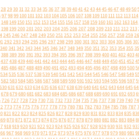
28
29
30
31
32
33
34
35
36
37
38
39
40
41
42
43
44
45
46
47
48
49
50
6
97
98
99
100
101
102
103
104
105
106
107
108
109
110
111
112
113
114
7
148
149
150
151
152
153
154
155
156
157
158
159
160
161
162
163
164
7
198
199
200
201
202
203
204
205
206
207
208
209
210
211
212
213
4
245
246
247
248
249
250
251
252
253
254
255
256
257
258
259
2
91
292
293
294
295
296
297
298
299
300
301
302
303
304
305
306
30
340
341
342
343
344
345
346
347
348
349
350
351
352
353
354
355
3
388
389
390
391
392
393
394
395
396
397
398
399
400
401
402
403
4
437
438
439
440
441
442
443
444
445
446
447
448
449
450
451
452
4
485
486
487
488
489
490
491
492
493
494
495
496
497
498
499
500
5
534
535
536
537
538
539
540
541
542
543
544
545
546
547
548
549
5
582
583
584
585
586
587
588
589
590
591
592
593
594
595
596
597
5
630
631
632
633
634
635
636
637
638
639
640
641
642
643
644
645
64
678
679
680
681
682
683
684
685
686
687
688
689
690
691
692
693
6
5
726
727
728
729
730
731
732
733
734
735
736
737
738
739
740
74
72
773
774
775
776
777
778
779
780
781
782
783
784
785
786
787
20
821
822
823
824
825
826
827
828
829
830
831
832
833
834
835
83
869
870
871
872
873
874
875
876
877
878
879
880
881
882
883
884
8
17
918
919
920
921
922
923
924
925
926
927
928
929
930
931
932
93
966
967
968
969
970
971
972
973
974
975
976
977
978
979
980
981
9