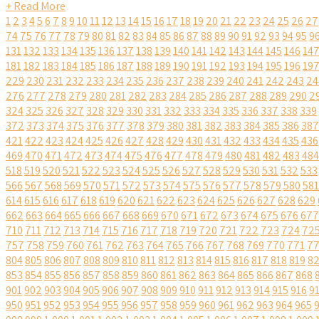
+ Read More
1
2
3
4
5
6
7
8
9
10
11
12
13
14
15
16
17
18
19
20
21
22
23
24
25
26
27
74
75
76
77
78
79
80
81
82
83
84
85
86
87
88
89
90
91
92
93
94
95
9
131
132
133
134
135
136
137
138
139
140
141
142
143
144
145
146
14
181
182
183
184
185
186
187
188
189
190
191
192
193
194
195
196
19
229
230
231
232
233
234
235
236
237
238
239
240
241
242
243
24
276
277
278
279
280
281
282
283
284
285
286
287
288
289
290
2
324
325
326
327
328
329
330
331
332
333
334
335
336
337
338
339
372
373
374
375
376
377
378
379
380
381
382
383
384
385
386
387
421
422
423
424
425
426
427
428
429
430
431
432
433
434
435
436
469
470
471
472
473
474
475
476
477
478
479
480
481
482
483
484
518
519
520
521
522
523
524
525
526
527
528
529
530
531
532
533
566
567
568
569
570
571
572
573
574
575
576
577
578
579
580
581
614
615
616
617
618
619
620
621
622
623
624
625
626
627
628
629
662
663
664
665
666
667
668
669
670
671
672
673
674
675
676
677
710
711
712
713
714
715
716
717
718
719
720
721
722
723
724
72
757
758
759
760
761
762
763
764
765
766
767
768
769
770
771
7
804
805
806
807
808
809
810
811
812
813
814
815
816
817
818
819
8
853
854
855
856
857
858
859
860
861
862
863
864
865
866
867
868
901
902
903
904
905
906
907
908
909
910
911
912
913
914
915
916
9
950
951
952
953
954
955
956
957
958
959
960
961
962
963
964
965