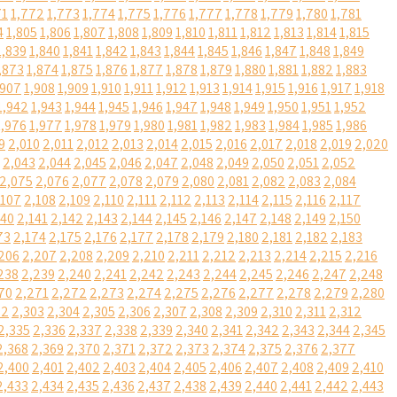
71
1,772
1,773
1,774
1,775
1,776
1,777
1,778
1,779
1,780
1,781
4
1,805
1,806
1,807
1,808
1,809
1,810
1,811
1,812
1,813
1,814
1,815
1,839
1,840
1,841
1,842
1,843
1,844
1,845
1,846
1,847
1,848
1,849
,873
1,874
1,875
1,876
1,877
1,878
1,879
1,880
1,881
1,882
1,883
,907
1,908
1,909
1,910
1,911
1,912
1,913
1,914
1,915
1,916
1,917
1,918
1,942
1,943
1,944
1,945
1,946
1,947
1,948
1,949
1,950
1,951
1,952
1,976
1,977
1,978
1,979
1,980
1,981
1,982
1,983
1,984
1,985
1,986
9
2,010
2,011
2,012
2,013
2,014
2,015
2,016
2,017
2,018
2,019
2,020
2,043
2,044
2,045
2,046
2,047
2,048
2,049
2,050
2,051
2,052
2,075
2,076
2,077
2,078
2,079
2,080
2,081
2,082
2,083
2,084
,107
2,108
2,109
2,110
2,111
2,112
2,113
2,114
2,115
2,116
2,117
140
2,141
2,142
2,143
2,144
2,145
2,146
2,147
2,148
2,149
2,150
73
2,174
2,175
2,176
2,177
2,178
2,179
2,180
2,181
2,182
2,183
206
2,207
2,208
2,209
2,210
2,211
2,212
2,213
2,214
2,215
2,216
238
2,239
2,240
2,241
2,242
2,243
2,244
2,245
2,246
2,247
2,248
70
2,271
2,272
2,273
2,274
2,275
2,276
2,277
2,278
2,279
2,280
02
2,303
2,304
2,305
2,306
2,307
2,308
2,309
2,310
2,311
2,312
2,335
2,336
2,337
2,338
2,339
2,340
2,341
2,342
2,343
2,344
2,345
2,368
2,369
2,370
2,371
2,372
2,373
2,374
2,375
2,376
2,377
2,400
2,401
2,402
2,403
2,404
2,405
2,406
2,407
2,408
2,409
2,410
2,433
2,434
2,435
2,436
2,437
2,438
2,439
2,440
2,441
2,442
2,443