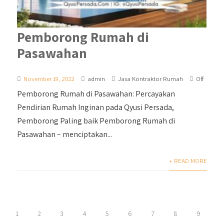
Pemborong Rumah di
Pasawahan
November 19, 2022
admin
Jasa Kontraktor Rumah
Off
Pemborong Rumah di Pasawahan: Percayakan
Pendirian Rumah Inginan pada Qyusi Persada,
Pemborong Paling baik Pemborong Rumah di
Pasawahan – menciptakan...
+ READ MORE
1
2
3
4
5
6
7
8
9