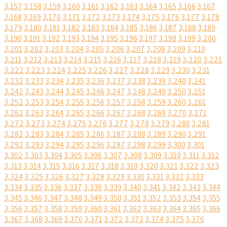
3,157
3,158
3,159
3,160
3,161
3,162
3,163
3,164
3,165
3,166
3,167
3,168
3,169
3,170
3,171
3,172
3,173
3,174
3,175
3,176
3,177
3,178
3,179
3,180
3,181
3,182
3,183
3,184
3,185
3,186
3,187
3,188
3,189
3,190
3,191
3,192
3,193
3,194
3,195
3,196
3,197
3,198
3,199
3,200
3,201
3,202
3,203
3,204
3,205
3,206
3,207
3,208
3,209
3,210
3,211
3,212
3,213
3,214
3,215
3,216
3,217
3,218
3,219
3,220
3,221
3,222
3,223
3,224
3,225
3,226
3,227
3,228
3,229
3,230
3,231
3,232
3,233
3,234
3,235
3,236
3,237
3,238
3,239
3,240
3,241
3,242
3,243
3,244
3,245
3,246
3,247
3,248
3,249
3,250
3,251
3,252
3,253
3,254
3,255
3,256
3,257
3,258
3,259
3,260
3,261
3,262
3,263
3,264
3,265
3,266
3,267
3,268
3,269
3,270
3,271
3,272
3,273
3,274
3,275
3,276
3,277
3,278
3,279
3,280
3,281
3,282
3,283
3,284
3,285
3,286
3,287
3,288
3,289
3,290
3,291
3,292
3,293
3,294
3,295
3,296
3,297
3,298
3,299
3,300
3,301
3,302
3,303
3,304
3,305
3,306
3,307
3,308
3,309
3,310
3,311
3,312
3,313
3,314
3,315
3,316
3,317
3,318
3,319
3,320
3,321
3,322
3,323
3,324
3,325
3,326
3,327
3,328
3,329
3,330
3,331
3,332
3,333
3,334
3,335
3,336
3,337
3,338
3,339
3,340
3,341
3,342
3,343
3,344
3,345
3,346
3,347
3,348
3,349
3,350
3,351
3,352
3,353
3,354
3,355
3,356
3,357
3,358
3,359
3,360
3,361
3,362
3,363
3,364
3,365
3,366
3,367
3,368
3,369
3,370
3,371
3,372
3,373
3,374
3,375
3,376