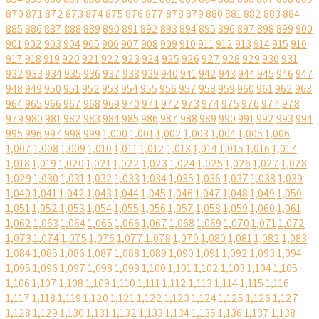
870
871
872
873
874
875
876
877
878
879
880
881
882
883
884
885
886
887
888
889
890
891
892
893
894
895
896
897
898
899
900
901
902
903
904
905
906
907
908
909
910
911
912
913
914
915
916
917
918
919
920
921
922
923
924
925
926
927
928
929
930
931
932
933
934
935
936
937
938
939
940
941
942
943
944
945
946
947
948
949
950
951
952
953
954
955
956
957
958
959
960
961
962
963
964
965
966
967
968
969
970
971
972
973
974
975
976
977
978
979
980
981
982
983
984
985
986
987
988
989
990
991
992
993
994
995
996
997
998
999
1,000
1,001
1,002
1,003
1,004
1,005
1,006
1,007
1,008
1,009
1,010
1,011
1,012
1,013
1,014
1,015
1,016
1,017
1,018
1,019
1,020
1,021
1,022
1,023
1,024
1,025
1,026
1,027
1,028
1,029
1,030
1,031
1,032
1,033
1,034
1,035
1,036
1,037
1,038
1,039
1,040
1,041
1,042
1,043
1,044
1,045
1,046
1,047
1,048
1,049
1,050
1,051
1,052
1,053
1,054
1,055
1,056
1,057
1,058
1,059
1,060
1,061
1,062
1,063
1,064
1,065
1,066
1,067
1,068
1,069
1,070
1,071
1,072
1,073
1,074
1,075
1,076
1,077
1,078
1,079
1,080
1,081
1,082
1,083
1,084
1,085
1,086
1,087
1,088
1,089
1,090
1,091
1,092
1,093
1,094
1,095
1,096
1,097
1,098
1,099
1,100
1,101
1,102
1,103
1,104
1,105
1,106
1,107
1,108
1,109
1,110
1,111
1,112
1,113
1,114
1,115
1,116
1,117
1,118
1,119
1,120
1,121
1,122
1,123
1,124
1,125
1,126
1,127
1,128
1,129
1,130
1,131
1,132
1,133
1,134
1,135
1,136
1,137
1,138