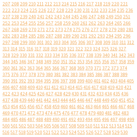
207
208
209
210
211
212
213
214
215
216
217
218
219
220
221
222
223
224
225
226
227
228
229
230
231
232
233
234
235
236
237
238
239
240
241
242
243
244
245
246
247
248
249
250
251
252
253
254
255
256
257
258
259
260
261
262
263
264
265
266
267
268
269
270
271
272
273
274
275
276
277
278
279
280
281
282
283
284
285
286
287
288
289
290
291
292
293
294
295
296
297
298
299
300
301
302
303
304
305
306
307
308
309
310
311
312
313
314
315
316
317
318
319
320
321
322
323
324
325
326
327
328
329
330
331
332
333
334
335
336
337
338
339
340
341
342
343
344
345
346
347
348
349
350
351
352
353
354
355
356
357
358
359
360
361
362
363
364
365
366
367
368
369
370
371
372
373
374
375
376
377
378
379
380
381
382
383
384
385
386
387
388
389
390
391
392
393
394
395
396
397
398
399
400
401
402
403
404
405
406
407
408
409
410
411
412
413
414
415
416
417
418
419
420
421
422
423
424
425
426
427
428
429
430
431
432
433
434
435
436
437
438
439
440
441
442
443
444
445
446
447
448
449
450
451
452
453
454
455
456
457
458
459
460
461
462
463
464
465
466
467
468
469
470
471
472
473
474
475
476
477
478
479
480
481
482
483
484
485
486
487
488
489
490
491
492
493
494
495
496
497
498
499
500
501
502
503
504
505
506
507
508
509
510
511
512
513
514
515
516
517
518
519
520
521
522
523
524
525
526
527
528
529
530