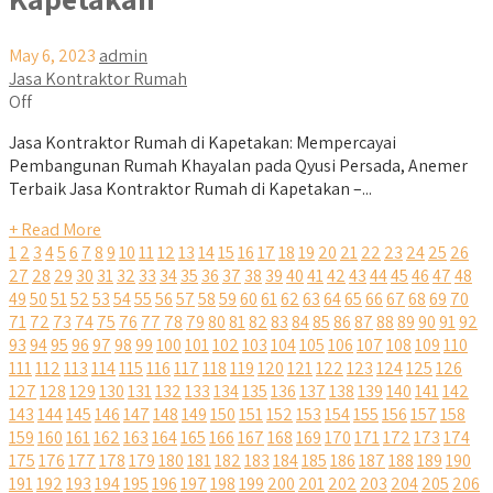
May 6, 2023
admin
Jasa Kontraktor Rumah
Off
Jasa Kontraktor Rumah di Kapetakan: Mempercayai
Pembangunan Rumah Khayalan pada Qyusi Persada, Anemer
Terbaik Jasa Kontraktor Rumah di Kapetakan –...
+ Read More
1
2
3
4
5
6
7
8
9
10
11
12
13
14
15
16
17
18
19
20
21
22
23
24
25
26
27
28
29
30
31
32
33
34
35
36
37
38
39
40
41
42
43
44
45
46
47
48
49
50
51
52
53
54
55
56
57
58
59
60
61
62
63
64
65
66
67
68
69
70
71
72
73
74
75
76
77
78
79
80
81
82
83
84
85
86
87
88
89
90
91
92
93
94
95
96
97
98
99
100
101
102
103
104
105
106
107
108
109
110
111
112
113
114
115
116
117
118
119
120
121
122
123
124
125
126
127
128
129
130
131
132
133
134
135
136
137
138
139
140
141
142
143
144
145
146
147
148
149
150
151
152
153
154
155
156
157
158
159
160
161
162
163
164
165
166
167
168
169
170
171
172
173
174
175
176
177
178
179
180
181
182
183
184
185
186
187
188
189
190
191
192
193
194
195
196
197
198
199
200
201
202
203
204
205
206