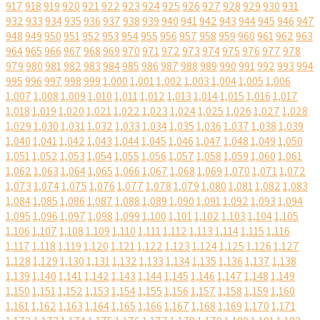
917
918
919
920
921
922
923
924
925
926
927
928
929
930
931
932
933
934
935
936
937
938
939
940
941
942
943
944
945
946
947
948
949
950
951
952
953
954
955
956
957
958
959
960
961
962
963
964
965
966
967
968
969
970
971
972
973
974
975
976
977
978
979
980
981
982
983
984
985
986
987
988
989
990
991
992
993
994
995
996
997
998
999
1,000
1,001
1,002
1,003
1,004
1,005
1,006
1,007
1,008
1,009
1,010
1,011
1,012
1,013
1,014
1,015
1,016
1,017
1,018
1,019
1,020
1,021
1,022
1,023
1,024
1,025
1,026
1,027
1,028
1,029
1,030
1,031
1,032
1,033
1,034
1,035
1,036
1,037
1,038
1,039
1,040
1,041
1,042
1,043
1,044
1,045
1,046
1,047
1,048
1,049
1,050
1,051
1,052
1,053
1,054
1,055
1,056
1,057
1,058
1,059
1,060
1,061
1,062
1,063
1,064
1,065
1,066
1,067
1,068
1,069
1,070
1,071
1,072
1,073
1,074
1,075
1,076
1,077
1,078
1,079
1,080
1,081
1,082
1,083
1,084
1,085
1,086
1,087
1,088
1,089
1,090
1,091
1,092
1,093
1,094
1,095
1,096
1,097
1,098
1,099
1,100
1,101
1,102
1,103
1,104
1,105
1,106
1,107
1,108
1,109
1,110
1,111
1,112
1,113
1,114
1,115
1,116
1,117
1,118
1,119
1,120
1,121
1,122
1,123
1,124
1,125
1,126
1,127
1,128
1,129
1,130
1,131
1,132
1,133
1,134
1,135
1,136
1,137
1,138
1,139
1,140
1,141
1,142
1,143
1,144
1,145
1,146
1,147
1,148
1,149
1,150
1,151
1,152
1,153
1,154
1,155
1,156
1,157
1,158
1,159
1,160
1,161
1,162
1,163
1,164
1,165
1,166
1,167
1,168
1,169
1,170
1,171