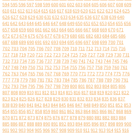
594
595
596
597
598
599
600
601
602
603
604
605
606
607
608
609
610
611
612
613
614
615
616
617
618
619
620
621
622
623
624
625
626
627
628
629
630
631
632
633
634
635
636
637
638
639
640
641
642
643
644
645
646
647
648
649
650
651
652
653
654
655
656
657
658
659
660
661
662
663
664
665
666
667
668
669
670
671
672
673
674
675
676
677
678
679
680
681
682
683
684
685
686
687
688
689
690
691
692
693
694
695
696
697
698
699
700
701
702
703
704
705
706
707
708
709
710
711
712
713
714
715
716
717
718
719
720
721
722
723
724
725
726
727
728
729
730
731
732
733
734
735
736
737
738
739
740
741
742
743
744
745
746
747
748
749
750
751
752
753
754
755
756
757
758
759
760
761
762
763
764
765
766
767
768
769
770
771
772
773
774
775
776
777
778
779
780
781
782
783
784
785
786
787
788
789
790
791
792
793
794
795
796
797
798
799
800
801
802
803
804
805
806
807
808
809
810
811
812
813
814
815
816
817
818
819
820
821
822
823
824
825
826
827
828
829
830
831
832
833
834
835
836
837
838
839
840
841
842
843
844
845
846
847
848
849
850
851
852
853
854
855
856
857
858
859
860
861
862
863
864
865
866
867
868
869
870
871
872
873
874
875
876
877
878
879
880
881
882
883
884
885
886
887
888
889
890
891
892
893
894
895
896
897
898
899
900
901
902
903
904
905
906
907
908
909
910
911
912
913
914
915
916