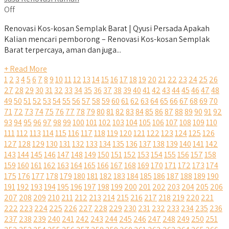
Off
Renovasi Kos-kosan Semplak Barat | Qyusi Persada Apakah
Kalian mencari pemborong – Renovasi Kos-kosan Semplak
Barat terpercaya, aman dan juga...
+ Read More
1
2
3
4
5
6
7
8
9
10
11
12
13
14
15
16
17
18
19
20
21
22
23
24
25
26
27
28
29
30
31
32
33
34
35
36
37
38
39
40
41
42
43
44
45
46
47
48
49
50
51
52
53
54
55
56
57
58
59
60
61
62
63
64
65
66
67
68
69
70
71
72
73
74
75
76
77
78
79
80
81
82
83
84
85
86
87
88
89
90
91
92
93
94
95
96
97
98
99
100
101
102
103
104
105
106
107
108
109
110
111
112
113
114
115
116
117
118
119
120
121
122
123
124
125
126
127
128
129
130
131
132
133
134
135
136
137
138
139
140
141
142
143
144
145
146
147
148
149
150
151
152
153
154
155
156
157
158
159
160
161
162
163
164
165
166
167
168
169
170
171
172
173
174
175
176
177
178
179
180
181
182
183
184
185
186
187
188
189
190
191
192
193
194
195
196
197
198
199
200
201
202
203
204
205
206
207
208
209
210
211
212
213
214
215
216
217
218
219
220
221
222
223
224
225
226
227
228
229
230
231
232
233
234
235
236
237
238
239
240
241
242
243
244
245
246
247
248
249
250
251