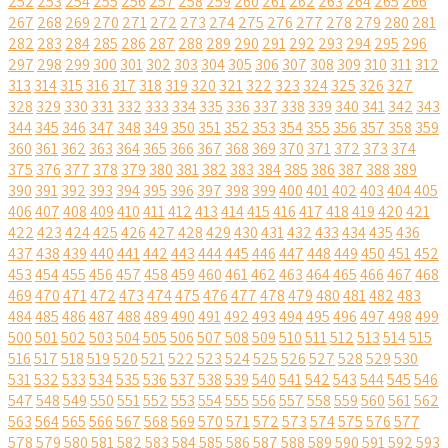
252
253
254
255
256
257
258
259
260
261
262
263
264
265
266
267
268
269
270
271
272
273
274
275
276
277
278
279
280
281
282
283
284
285
286
287
288
289
290
291
292
293
294
295
296
297
298
299
300
301
302
303
304
305
306
307
308
309
310
311
312
313
314
315
316
317
318
319
320
321
322
323
324
325
326
327
328
329
330
331
332
333
334
335
336
337
338
339
340
341
342
343
344
345
346
347
348
349
350
351
352
353
354
355
356
357
358
359
360
361
362
363
364
365
366
367
368
369
370
371
372
373
374
375
376
377
378
379
380
381
382
383
384
385
386
387
388
389
390
391
392
393
394
395
396
397
398
399
400
401
402
403
404
405
406
407
408
409
410
411
412
413
414
415
416
417
418
419
420
421
422
423
424
425
426
427
428
429
430
431
432
433
434
435
436
437
438
439
440
441
442
443
444
445
446
447
448
449
450
451
452
453
454
455
456
457
458
459
460
461
462
463
464
465
466
467
468
469
470
471
472
473
474
475
476
477
478
479
480
481
482
483
484
485
486
487
488
489
490
491
492
493
494
495
496
497
498
499
500
501
502
503
504
505
506
507
508
509
510
511
512
513
514
515
516
517
518
519
520
521
522
523
524
525
526
527
528
529
530
531
532
533
534
535
536
537
538
539
540
541
542
543
544
545
546
547
548
549
550
551
552
553
554
555
556
557
558
559
560
561
562
563
564
565
566
567
568
569
570
571
572
573
574
575
576
577
578
579
580
581
582
583
584
585
586
587
588
589
590
591
592
593