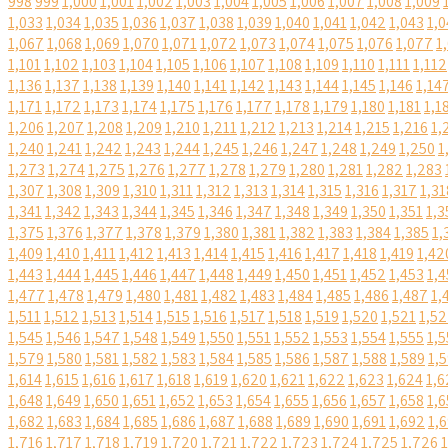
998
999
1,000
1,001
1,002
1,003
1,004
1,005
1,006
1,007
1,008
1,009
1,033
1,034
1,035
1,036
1,037
1,038
1,039
1,040
1,041
1,042
1,043
1,0
1,067
1,068
1,069
1,070
1,071
1,072
1,073
1,074
1,075
1,076
1,077
1
1,101
1,102
1,103
1,104
1,105
1,106
1,107
1,108
1,109
1,110
1,111
1,112
1,136
1,137
1,138
1,139
1,140
1,141
1,142
1,143
1,144
1,145
1,146
1,14
1,171
1,172
1,173
1,174
1,175
1,176
1,177
1,178
1,179
1,180
1,181
1,1
1,206
1,207
1,208
1,209
1,210
1,211
1,212
1,213
1,214
1,215
1,216
1,
1,240
1,241
1,242
1,243
1,244
1,245
1,246
1,247
1,248
1,249
1,250
1
1,273
1,274
1,275
1,276
1,277
1,278
1,279
1,280
1,281
1,282
1,283
1,307
1,308
1,309
1,310
1,311
1,312
1,313
1,314
1,315
1,316
1,317
1,31
1,341
1,342
1,343
1,344
1,345
1,346
1,347
1,348
1,349
1,350
1,351
1,3
1,375
1,376
1,377
1,378
1,379
1,380
1,381
1,382
1,383
1,384
1,385
1,
1,409
1,410
1,411
1,412
1,413
1,414
1,415
1,416
1,417
1,418
1,419
1,42
1,443
1,444
1,445
1,446
1,447
1,448
1,449
1,450
1,451
1,452
1,453
1,4
1,477
1,478
1,479
1,480
1,481
1,482
1,483
1,484
1,485
1,486
1,487
1,
1,511
1,512
1,513
1,514
1,515
1,516
1,517
1,518
1,519
1,520
1,521
1,5
1,545
1,546
1,547
1,548
1,549
1,550
1,551
1,552
1,553
1,554
1,555
1,5
1,579
1,580
1,581
1,582
1,583
1,584
1,585
1,586
1,587
1,588
1,589
1,
1,614
1,615
1,616
1,617
1,618
1,619
1,620
1,621
1,622
1,623
1,624
1,6
1,648
1,649
1,650
1,651
1,652
1,653
1,654
1,655
1,656
1,657
1,658
1,6
1,682
1,683
1,684
1,685
1,686
1,687
1,688
1,689
1,690
1,691
1,692
1,
1,716
1,717
1,718
1,719
1,720
1,721
1,722
1,723
1,724
1,725
1,726