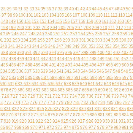
28
29
30
31
32
33
34
35
36
37
38
39
40
41
42
43
44
45
46
47
48
49
50
6
97
98
99
100
101
102
103
104
105
106
107
108
109
110
111
112
113
114
7
148
149
150
151
152
153
154
155
156
157
158
159
160
161
162
163
164
7
198
199
200
201
202
203
204
205
206
207
208
209
210
211
212
213
4
245
246
247
248
249
250
251
252
253
254
255
256
257
258
259
2
91
292
293
294
295
296
297
298
299
300
301
302
303
304
305
306
30
340
341
342
343
344
345
346
347
348
349
350
351
352
353
354
355
3
388
389
390
391
392
393
394
395
396
397
398
399
400
401
402
403
4
437
438
439
440
441
442
443
444
445
446
447
448
449
450
451
452
4
485
486
487
488
489
490
491
492
493
494
495
496
497
498
499
500
5
534
535
536
537
538
539
540
541
542
543
544
545
546
547
548
549
5
582
583
584
585
586
587
588
589
590
591
592
593
594
595
596
597
5
630
631
632
633
634
635
636
637
638
639
640
641
642
643
644
645
64
678
679
680
681
682
683
684
685
686
687
688
689
690
691
692
693
6
5
726
727
728
729
730
731
732
733
734
735
736
737
738
739
740
74
72
773
774
775
776
777
778
779
780
781
782
783
784
785
786
787
20
821
822
823
824
825
826
827
828
829
830
831
832
833
834
835
83
869
870
871
872
873
874
875
876
877
878
879
880
881
882
883
884
8
17
918
919
920
921
922
923
924
925
926
927
928
929
930
931
932
93
966
967
968
969
970
971
972
973
974
975
976
977
978
979
980
981
9