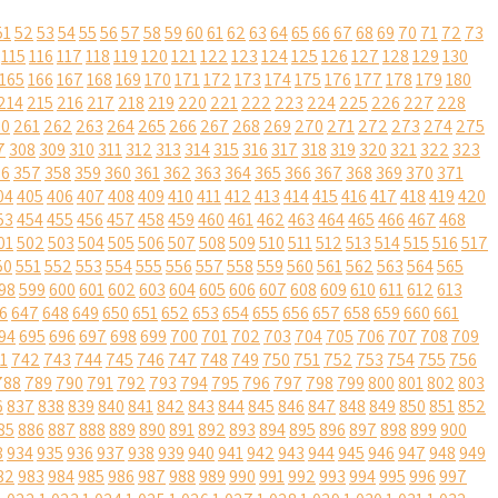
51
52
53
54
55
56
57
58
59
60
61
62
63
64
65
66
67
68
69
70
71
72
73
115
116
117
118
119
120
121
122
123
124
125
126
127
128
129
130
165
166
167
168
169
170
171
172
173
174
175
176
177
178
179
180
214
215
216
217
218
219
220
221
222
223
224
225
226
227
228
60
261
262
263
264
265
266
267
268
269
270
271
272
273
274
275
7
308
309
310
311
312
313
314
315
316
317
318
319
320
321
322
323
56
357
358
359
360
361
362
363
364
365
366
367
368
369
370
371
04
405
406
407
408
409
410
411
412
413
414
415
416
417
418
419
420
53
454
455
456
457
458
459
460
461
462
463
464
465
466
467
468
01
502
503
504
505
506
507
508
509
510
511
512
513
514
515
516
517
50
551
552
553
554
555
556
557
558
559
560
561
562
563
564
565
98
599
600
601
602
603
604
605
606
607
608
609
610
611
612
613
6
647
648
649
650
651
652
653
654
655
656
657
658
659
660
661
94
695
696
697
698
699
700
701
702
703
704
705
706
707
708
709
1
742
743
744
745
746
747
748
749
750
751
752
753
754
755
756
788
789
790
791
792
793
794
795
796
797
798
799
800
801
802
803
6
837
838
839
840
841
842
843
844
845
846
847
848
849
850
851
852
85
886
887
888
889
890
891
892
893
894
895
896
897
898
899
900
3
934
935
936
937
938
939
940
941
942
943
944
945
946
947
948
949
82
983
984
985
986
987
988
989
990
991
992
993
994
995
996
997