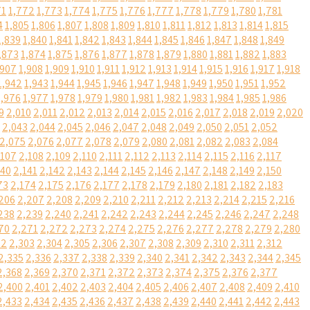
71
1,772
1,773
1,774
1,775
1,776
1,777
1,778
1,779
1,780
1,781
4
1,805
1,806
1,807
1,808
1,809
1,810
1,811
1,812
1,813
1,814
1,815
1,839
1,840
1,841
1,842
1,843
1,844
1,845
1,846
1,847
1,848
1,849
,873
1,874
1,875
1,876
1,877
1,878
1,879
1,880
1,881
1,882
1,883
,907
1,908
1,909
1,910
1,911
1,912
1,913
1,914
1,915
1,916
1,917
1,918
1,942
1,943
1,944
1,945
1,946
1,947
1,948
1,949
1,950
1,951
1,952
1,976
1,977
1,978
1,979
1,980
1,981
1,982
1,983
1,984
1,985
1,986
9
2,010
2,011
2,012
2,013
2,014
2,015
2,016
2,017
2,018
2,019
2,020
2,043
2,044
2,045
2,046
2,047
2,048
2,049
2,050
2,051
2,052
2,075
2,076
2,077
2,078
2,079
2,080
2,081
2,082
2,083
2,084
,107
2,108
2,109
2,110
2,111
2,112
2,113
2,114
2,115
2,116
2,117
140
2,141
2,142
2,143
2,144
2,145
2,146
2,147
2,148
2,149
2,150
73
2,174
2,175
2,176
2,177
2,178
2,179
2,180
2,181
2,182
2,183
206
2,207
2,208
2,209
2,210
2,211
2,212
2,213
2,214
2,215
2,216
238
2,239
2,240
2,241
2,242
2,243
2,244
2,245
2,246
2,247
2,248
70
2,271
2,272
2,273
2,274
2,275
2,276
2,277
2,278
2,279
2,280
02
2,303
2,304
2,305
2,306
2,307
2,308
2,309
2,310
2,311
2,312
2,335
2,336
2,337
2,338
2,339
2,340
2,341
2,342
2,343
2,344
2,345
2,368
2,369
2,370
2,371
2,372
2,373
2,374
2,375
2,376
2,377
2,400
2,401
2,402
2,403
2,404
2,405
2,406
2,407
2,408
2,409
2,410
2,433
2,434
2,435
2,436
2,437
2,438
2,439
2,440
2,441
2,442
2,443