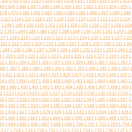
1,010
1,011
1,012
1,013
1,014
1,015
1,016
1,017
1,018
1,019
1,020
1,021
44
1,045
1,046
1,047
1,048
1,049
1,050
1,051
1,052
1,053
1,054
1,055
1
,078
1,079
1,080
1,081
1,082
1,083
1,084
1,085
1,086
1,087
1,088
1,089
1,113
1,114
1,115
1,116
1,117
1,118
1,119
1,120
1,121
1,122
1,123
1,124
7
1,148
1,149
1,150
1,151
1,152
1,153
1,154
1,155
1,156
1,157
1,158
1,159
82
1,183
1,184
1,185
1,186
1,187
1,188
1,189
1,190
1,191
1,192
1,193
1,1
217
1,218
1,219
1,220
1,221
1,222
1,223
1,224
1,225
1,226
1,227
1,2
,251
1,252
1,253
1,254
1,255
1,256
1,257
1,258
1,259
1,260
1,261
1,2
1,284
1,285
1,286
1,287
1,288
1,289
1,290
1,291
1,292
1,293
1,294
1,
8
1,319
1,320
1,321
1,322
1,323
1,324
1,325
1,326
1,327
1,328
1,329
1
52
1,353
1,354
1,355
1,356
1,357
1,358
1,359
1,360
1,361
1,362
1,363
1
386
1,387
1,388
1,389
1,390
1,391
1,392
1,393
1,394
1,395
1,396
1,397
0
1,421
1,422
1,423
1,424
1,425
1,426
1,427
1,428
1,429
1,430
1,431
1
54
1,455
1,456
1,457
1,458
1,459
1,460
1,461
1,462
1,463
1,464
1,465
1
488
1,489
1,490
1,491
1,492
1,493
1,494
1,495
1,496
1,497
1,498
1,499
1
22
1,523
1,524
1,525
1,526
1,527
1,528
1,529
1,530
1,531
1,532
1,533
1
56
1,557
1,558
1,559
1,560
1,561
1,562
1,563
1,564
1,565
1,566
1,567
1
590
1,591
1,592
1,593
1,594
1,595
1,596
1,597
1,598
1,599
1,600
1,601
1
25
1,626
1,627
1,628
1,629
1,630
1,631
1,632
1,633
1,634
1,635
1,636
1
59
1,660
1,661
1,662
1,663
1,664
1,665
1,666
1,667
1,668
1,669
1,670
1
693
1,694
1,695
1,696
1,697
1,698
1,699
1,700
1,701
1,702
1,703
1,704
1,727
1,728
1,729
1,730
1,731
1,732
1,733
1,734
1,735
1,736
1,737
1,