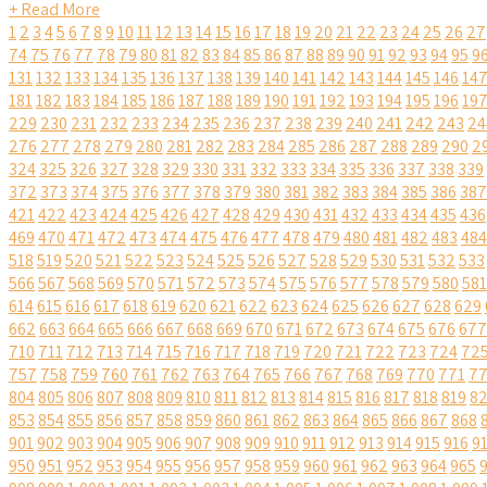
+ Read More
1
2
3
4
5
6
7
8
9
10
11
12
13
14
15
16
17
18
19
20
21
22
23
24
25
26
27
74
75
76
77
78
79
80
81
82
83
84
85
86
87
88
89
90
91
92
93
94
95
9
131
132
133
134
135
136
137
138
139
140
141
142
143
144
145
146
14
181
182
183
184
185
186
187
188
189
190
191
192
193
194
195
196
19
229
230
231
232
233
234
235
236
237
238
239
240
241
242
243
24
276
277
278
279
280
281
282
283
284
285
286
287
288
289
290
2
324
325
326
327
328
329
330
331
332
333
334
335
336
337
338
339
372
373
374
375
376
377
378
379
380
381
382
383
384
385
386
387
421
422
423
424
425
426
427
428
429
430
431
432
433
434
435
436
469
470
471
472
473
474
475
476
477
478
479
480
481
482
483
484
518
519
520
521
522
523
524
525
526
527
528
529
530
531
532
533
566
567
568
569
570
571
572
573
574
575
576
577
578
579
580
581
614
615
616
617
618
619
620
621
622
623
624
625
626
627
628
629
662
663
664
665
666
667
668
669
670
671
672
673
674
675
676
677
710
711
712
713
714
715
716
717
718
719
720
721
722
723
724
72
757
758
759
760
761
762
763
764
765
766
767
768
769
770
771
7
804
805
806
807
808
809
810
811
812
813
814
815
816
817
818
819
8
853
854
855
856
857
858
859
860
861
862
863
864
865
866
867
868
901
902
903
904
905
906
907
908
909
910
911
912
913
914
915
916
9
950
951
952
953
954
955
956
957
958
959
960
961
962
963
964
965