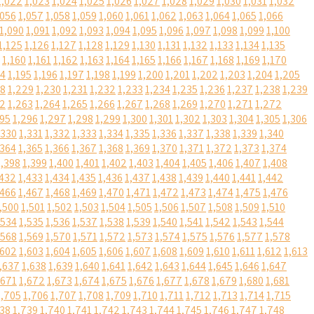
1,022
1,023
1,024
1,025
1,026
1,027
1,028
1,029
1,030
1,031
1,032
,056
1,057
1,058
1,059
1,060
1,061
1,062
1,063
1,064
1,065
1,066
1,090
1,091
1,092
1,093
1,094
1,095
1,096
1,097
1,098
1,099
1,100
1,125
1,126
1,127
1,128
1,129
1,130
1,131
1,132
1,133
1,134
1,135
1,160
1,161
1,162
1,163
1,164
1,165
1,166
1,167
1,168
1,169
1,170
94
1,195
1,196
1,197
1,198
1,199
1,200
1,201
1,202
1,203
1,204
1,205
28
1,229
1,230
1,231
1,232
1,233
1,234
1,235
1,236
1,237
1,238
1,239
62
1,263
1,264
1,265
1,266
1,267
1,268
1,269
1,270
1,271
1,272
295
1,296
1,297
1,298
1,299
1,300
1,301
1,302
1,303
1,304
1,305
1,306
,330
1,331
1,332
1,333
1,334
1,335
1,336
1,337
1,338
1,339
1,340
,364
1,365
1,366
1,367
1,368
1,369
1,370
1,371
1,372
1,373
1,374
1,398
1,399
1,400
1,401
1,402
1,403
1,404
1,405
1,406
1,407
1,408
,432
1,433
1,434
1,435
1,436
1,437
1,438
1,439
1,440
1,441
1,442
,466
1,467
1,468
1,469
1,470
1,471
1,472
1,473
1,474
1,475
1,476
,500
1,501
1,502
1,503
1,504
1,505
1,506
1,507
1,508
1,509
1,510
,534
1,535
1,536
1,537
1,538
1,539
1,540
1,541
1,542
1,543
1,544
,568
1,569
1,570
1,571
1,572
1,573
1,574
1,575
1,576
1,577
1,578
,602
1,603
1,604
1,605
1,606
1,607
1,608
1,609
1,610
1,611
1,612
1,613
,637
1,638
1,639
1,640
1,641
1,642
1,643
1,644
1,645
1,646
1,647
,671
1,672
1,673
1,674
1,675
1,676
1,677
1,678
1,679
1,680
1,681
1,705
1,706
1,707
1,708
1,709
1,710
1,711
1,712
1,713
1,714
1,715
738
1,739
1,740
1,741
1,742
1,743
1,744
1,745
1,746
1,747
1,748