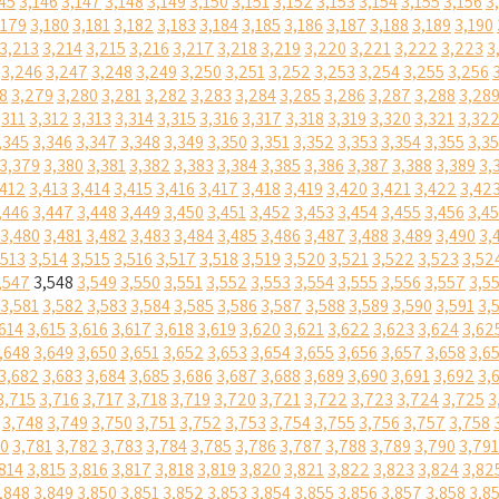
45
3,146
3,147
3,148
3,149
3,150
3,151
3,152
3,153
3,154
3,155
3,156
3
,179
3,180
3,181
3,182
3,183
3,184
3,185
3,186
3,187
3,188
3,189
3,190
3,213
3,214
3,215
3,216
3,217
3,218
3,219
3,220
3,221
3,222
3,223
3
3,246
3,247
3,248
3,249
3,250
3,251
3,252
3,253
3,254
3,255
3,256
8
3,279
3,280
3,281
3,282
3,283
3,284
3,285
3,286
3,287
3,288
3,28
,311
3,312
3,313
3,314
3,315
3,316
3,317
3,318
3,319
3,320
3,321
3,32
,345
3,346
3,347
3,348
3,349
3,350
3,351
3,352
3,353
3,354
3,355
3,3
3,379
3,380
3,381
3,382
3,383
3,384
3,385
3,386
3,387
3,388
3,389
3,
,412
3,413
3,414
3,415
3,416
3,417
3,418
3,419
3,420
3,421
3,422
3,42
,446
3,447
3,448
3,449
3,450
3,451
3,452
3,453
3,454
3,455
3,456
3,4
3,480
3,481
3,482
3,483
3,484
3,485
3,486
3,487
3,488
3,489
3,490
3,
,513
3,514
3,515
3,516
3,517
3,518
3,519
3,520
3,521
3,522
3,523
3,52
,547
3,548
3,549
3,550
3,551
3,552
3,553
3,554
3,555
3,556
3,557
3,5
3,581
3,582
3,583
3,584
3,585
3,586
3,587
3,588
3,589
3,590
3,591
3,
614
3,615
3,616
3,617
3,618
3,619
3,620
3,621
3,622
3,623
3,624
3,62
,648
3,649
3,650
3,651
3,652
3,653
3,654
3,655
3,656
3,657
3,658
3,6
3,682
3,683
3,684
3,685
3,686
3,687
3,688
3,689
3,690
3,691
3,692
3,
3,715
3,716
3,717
3,718
3,719
3,720
3,721
3,722
3,723
3,724
3,725
3
3,748
3,749
3,750
3,751
3,752
3,753
3,754
3,755
3,756
3,757
3,758
80
3,781
3,782
3,783
3,784
3,785
3,786
3,787
3,788
3,789
3,790
3,791
814
3,815
3,816
3,817
3,818
3,819
3,820
3,821
3,822
3,823
3,824
3,82
,848
3,849
3,850
3,851
3,852
3,853
3,854
3,855
3,856
3,857
3,858
3,8