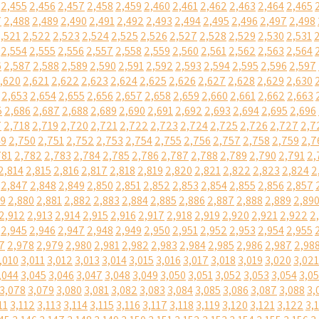
2,455
2,456
2,457
2,458
2,459
2,460
2,461
2,462
2,463
2,464
2,465
7
2,488
2,489
2,490
2,491
2,492
2,493
2,494
2,495
2,496
2,497
2,498
,521
2,522
2,523
2,524
2,525
2,526
2,527
2,528
2,529
2,530
2,531
2,554
2,555
2,556
2,557
2,558
2,559
2,560
2,561
2,562
2,563
2,564
6
2,587
2,588
2,589
2,590
2,591
2,592
2,593
2,594
2,595
2,596
2,597
,620
2,621
2,622
2,623
2,624
2,625
2,626
2,627
2,628
2,629
2,630
2,653
2,654
2,655
2,656
2,657
2,658
2,659
2,660
2,661
2,662
2,663
5
2,686
2,687
2,688
2,689
2,690
2,691
2,692
2,693
2,694
2,695
2,696
7
2,718
2,719
2,720
2,721
2,722
2,723
2,724
2,725
2,726
2,727
2,7
49
2,750
2,751
2,752
2,753
2,754
2,755
2,756
2,757
2,758
2,759
2,7
781
2,782
2,783
2,784
2,785
2,786
2,787
2,788
2,789
2,790
2,791
2,
2,814
2,815
2,816
2,817
2,818
2,819
2,820
2,821
2,822
2,823
2,824
2
2,847
2,848
2,849
2,850
2,851
2,852
2,853
2,854
2,855
2,856
2,857
79
2,880
2,881
2,882
2,883
2,884
2,885
2,886
2,887
2,888
2,889
2,89
2,912
2,913
2,914
2,915
2,916
2,917
2,918
2,919
2,920
2,921
2,922
2
2,945
2,946
2,947
2,948
2,949
2,950
2,951
2,952
2,953
2,954
2,955
7
2,978
2,979
2,980
2,981
2,982
2,983
2,984
2,985
2,986
2,987
2,98
,010
3,011
3,012
3,013
3,014
3,015
3,016
3,017
3,018
3,019
3,020
3,021
,044
3,045
3,046
3,047
3,048
3,049
3,050
3,051
3,052
3,053
3,054
3,0
3,078
3,079
3,080
3,081
3,082
3,083
3,084
3,085
3,086
3,087
3,088
3,
11
3,112
3,113
3,114
3,115
3,116
3,117
3,118
3,119
3,120
3,121
3,122
3,