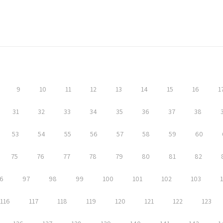
9
10
11
12
13
14
15
16
1
31
32
33
34
35
36
37
38
53
54
55
56
57
58
59
60
75
76
77
78
79
80
81
82
6
97
98
99
100
101
102
103
116
117
118
119
120
121
122
123