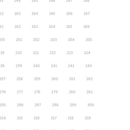
43
144
145
146
147
148
62
163
164
165
166
167
81
182
183
184
185
186
200
201
202
203
204
205
219
220
221
222
223
224
238
239
240
241
242
243
257
258
259
260
261
262
276
277
278
279
280
281
295
296
297
298
299
300
314
315
316
317
318
319