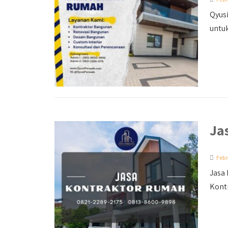
Qyusi
untuk
Ja
Febr
Jasa
Kont