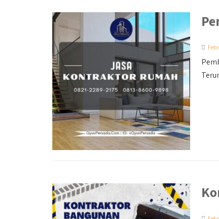
Pe
Febr
Pemb
Terun
Ko
Febr