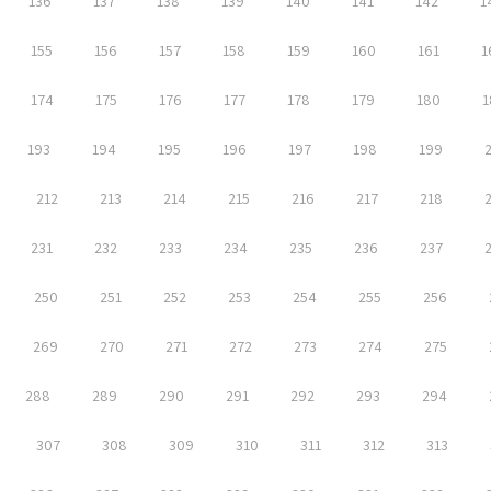
136
137
138
139
140
141
142
1
155
156
157
158
159
160
161
1
174
175
176
177
178
179
180
1
193
194
195
196
197
198
199
212
213
214
215
216
217
218
231
232
233
234
235
236
237
250
251
252
253
254
255
256
269
270
271
272
273
274
275
288
289
290
291
292
293
294
307
308
309
310
311
312
313