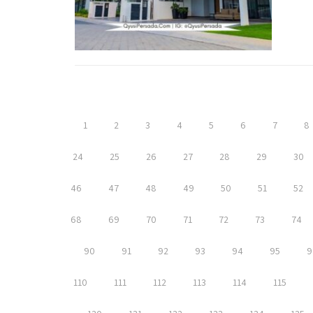
1
2
3
4
5
6
7
8
24
25
26
27
28
29
30
46
47
48
49
50
51
52
68
69
70
71
72
73
74
90
91
92
93
94
95
9
110
111
112
113
114
115