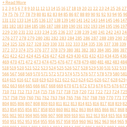
+ Read More
1
2
3
4
5
6
7
8
9
10
11
12
13
14
15
16
17
18
19
20
21
22
23
24
25
26
27
74
75
76
77
78
79
80
81
82
83
84
85
86
87
88
89
90
91
92
93
94
95
9
131
132
133
134
135
136
137
138
139
140
141
142
143
144
145
146
14
181
182
183
184
185
186
187
188
189
190
191
192
193
194
195
196
19
229
230
231
232
233
234
235
236
237
238
239
240
241
242
243
24
276
277
278
279
280
281
282
283
284
285
286
287
288
289
290
2
324
325
326
327
328
329
330
331
332
333
334
335
336
337
338
339
372
373
374
375
376
377
378
379
380
381
382
383
384
385
386
387
421
422
423
424
425
426
427
428
429
430
431
432
433
434
435
436
469
470
471
472
473
474
475
476
477
478
479
480
481
482
483
484
518
519
520
521
522
523
524
525
526
527
528
529
530
531
532
533
566
567
568
569
570
571
572
573
574
575
576
577
578
579
580
581
614
615
616
617
618
619
620
621
622
623
624
625
626
627
628
629
662
663
664
665
666
667
668
669
670
671
672
673
674
675
676
677
710
711
712
713
714
715
716
717
718
719
720
721
722
723
724
72
757
758
759
760
761
762
763
764
765
766
767
768
769
770
771
7
804
805
806
807
808
809
810
811
812
813
814
815
816
817
818
819
8
853
854
855
856
857
858
859
860
861
862
863
864
865
866
867
868
901
902
903
904
905
906
907
908
909
910
911
912
913
914
915
916
9
950
951
952
953
954
955
956
957
958
959
960
961
962
963
964
965