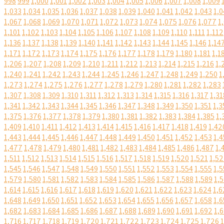
998
999
1,000
1,001
1,002
1,003
1,004
1,005
1,006
1,007
1,008
1,009
1,033
1,034
1,035
1,036
1,037
1,038
1,039
1,040
1,041
1,042
1,043
1,0
1,067
1,068
1,069
1,070
1,071
1,072
1,073
1,074
1,075
1,076
1,077
1
1,101
1,102
1,103
1,104
1,105
1,106
1,107
1,108
1,109
1,110
1,111
1,112
1,136
1,137
1,138
1,139
1,140
1,141
1,142
1,143
1,144
1,145
1,146
1,14
1,171
1,172
1,173
1,174
1,175
1,176
1,177
1,178
1,179
1,180
1,181
1,1
1,206
1,207
1,208
1,209
1,210
1,211
1,212
1,213
1,214
1,215
1,216
1,
1,240
1,241
1,242
1,243
1,244
1,245
1,246
1,247
1,248
1,249
1,250
1
1,273
1,274
1,275
1,276
1,277
1,278
1,279
1,280
1,281
1,282
1,283
1,307
1,308
1,309
1,310
1,311
1,312
1,313
1,314
1,315
1,316
1,317
1,31
1,341
1,342
1,343
1,344
1,345
1,346
1,347
1,348
1,349
1,350
1,351
1,3
1,375
1,376
1,377
1,378
1,379
1,380
1,381
1,382
1,383
1,384
1,385
1,
1,409
1,410
1,411
1,412
1,413
1,414
1,415
1,416
1,417
1,418
1,419
1,42
1,443
1,444
1,445
1,446
1,447
1,448
1,449
1,450
1,451
1,452
1,453
1,4
1,477
1,478
1,479
1,480
1,481
1,482
1,483
1,484
1,485
1,486
1,487
1,
1,511
1,512
1,513
1,514
1,515
1,516
1,517
1,518
1,519
1,520
1,521
1,5
1,545
1,546
1,547
1,548
1,549
1,550
1,551
1,552
1,553
1,554
1,555
1,5
1,579
1,580
1,581
1,582
1,583
1,584
1,585
1,586
1,587
1,588
1,589
1,
1,614
1,615
1,616
1,617
1,618
1,619
1,620
1,621
1,622
1,623
1,624
1,6
1,648
1,649
1,650
1,651
1,652
1,653
1,654
1,655
1,656
1,657
1,658
1,6
1,682
1,683
1,684
1,685
1,686
1,687
1,688
1,689
1,690
1,691
1,692
1,
1,716
1,717
1,718
1,719
1,720
1,721
1,722
1,723
1,724
1,725
1,726