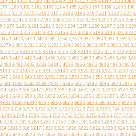
45
3,146
3,147
3,148
3,149
3,150
3,151
3,152
3,153
3,154
3,155
3,156
3
,179
3,180
3,181
3,182
3,183
3,184
3,185
3,186
3,187
3,188
3,189
3,190
3,213
3,214
3,215
3,216
3,217
3,218
3,219
3,220
3,221
3,222
3,223
3
3,246
3,247
3,248
3,249
3,250
3,251
3,252
3,253
3,254
3,255
3,256
8
3,279
3,280
3,281
3,282
3,283
3,284
3,285
3,286
3,287
3,288
3,28
,311
3,312
3,313
3,314
3,315
3,316
3,317
3,318
3,319
3,320
3,321
3,32
,345
3,346
3,347
3,348
3,349
3,350
3,351
3,352
3,353
3,354
3,355
3,3
3,379
3,380
3,381
3,382
3,383
3,384
3,385
3,386
3,387
3,388
3,389
3,
,412
3,413
3,414
3,415
3,416
3,417
3,418
3,419
3,420
3,421
3,422
3,42
,446
3,447
3,448
3,449
3,450
3,451
3,452
3,453
3,454
3,455
3,456
3,4
3,480
3,481
3,482
3,483
3,484
3,485
3,486
3,487
3,488
3,489
3,490
3,
,513
3,514
3,515
3,516
3,517
3,518
3,519
3,520
3,521
3,522
3,523
3,52
,547
3,548
3,549
3,550
3,551
3,552
3,553
3,554
3,555
3,556
3,557
3,5
3,581
3,582
3,583
3,584
3,585
3,586
3,587
3,588
3,589
3,590
3,591
3,
614
3,615
3,616
3,617
3,618
3,619
3,620
3,621
3,622
3,623
3,624
3,62
,648
3,649
3,650
3,651
3,652
3,653
3,654
3,655
3,656
3,657
3,658
3,6
3,682
3,683
3,684
3,685
3,686
3,687
3,688
3,689
3,690
3,691
3,692
3,
3,715
3,716
3,717
3,718
3,719
3,720
3,721
3,722
3,723
3,724
3,725
3
3,748
3,749
3,750
3,751
3,752
3,753
3,754
3,755
3,756
3,757
3,758
80
3,781
3,782
3,783
3,784
3,785
3,786
3,787
3,788
3,789
3,790
3,791
814
3,815
3,816
3,817
3,818
3,819
3,820
3,821
3,822
3,823
3,824
3,82
,848
3,849
3,850
3,851
3,852
3,853
3,854
3,855
3,856
3,857
3,858
3,8