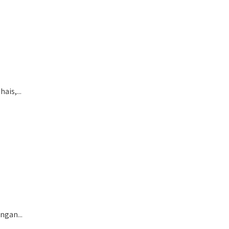
is,...
ngan...