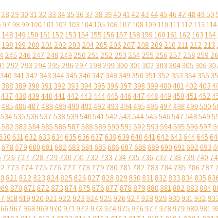
28
29
30
31
32
33
34
35
36
37
38
39
40
41
42
43
44
45
46
47
48
49
50
6
97
98
99
100
101
102
103
104
105
106
107
108
109
110
111
112
113
114
7
148
149
150
151
152
153
154
155
156
157
158
159
160
161
162
163
164
7
198
199
200
201
202
203
204
205
206
207
208
209
210
211
212
213
4
245
246
247
248
249
250
251
252
253
254
255
256
257
258
259
2
91
292
293
294
295
296
297
298
299
300
301
302
303
304
305
306
30
340
341
342
343
344
345
346
347
348
349
350
351
352
353
354
355
3
388
389
390
391
392
393
394
395
396
397
398
399
400
401
402
403
4
437
438
439
440
441
442
443
444
445
446
447
448
449
450
451
452
4
485
486
487
488
489
490
491
492
493
494
495
496
497
498
499
500
5
534
535
536
537
538
539
540
541
542
543
544
545
546
547
548
549
5
582
583
584
585
586
587
588
589
590
591
592
593
594
595
596
597
5
630
631
632
633
634
635
636
637
638
639
640
641
642
643
644
645
64
678
679
680
681
682
683
684
685
686
687
688
689
690
691
692
693
6
5
726
727
728
729
730
731
732
733
734
735
736
737
738
739
740
74
72
773
774
775
776
777
778
779
780
781
782
783
784
785
786
787
20
821
822
823
824
825
826
827
828
829
830
831
832
833
834
835
83
869
870
871
872
873
874
875
876
877
878
879
880
881
882
883
884
8
17
918
919
920
921
922
923
924
925
926
927
928
929
930
931
932
93
966
967
968
969
970
971
972
973
974
975
976
977
978
979
980
981
9