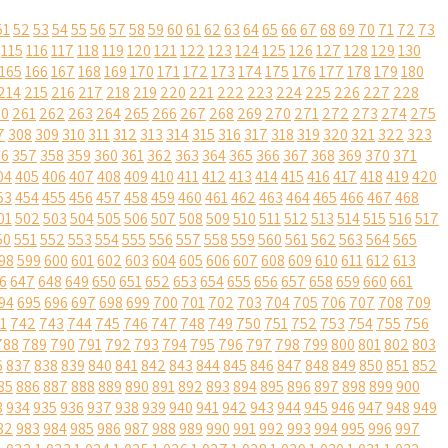
51
52
53
54
55
56
57
58
59
60
61
62
63
64
65
66
67
68
69
70
71
72
73
115
116
117
118
119
120
121
122
123
124
125
126
127
128
129
130
165
166
167
168
169
170
171
172
173
174
175
176
177
178
179
180
214
215
216
217
218
219
220
221
222
223
224
225
226
227
228
60
261
262
263
264
265
266
267
268
269
270
271
272
273
274
275
7
308
309
310
311
312
313
314
315
316
317
318
319
320
321
322
323
56
357
358
359
360
361
362
363
364
365
366
367
368
369
370
371
04
405
406
407
408
409
410
411
412
413
414
415
416
417
418
419
420
53
454
455
456
457
458
459
460
461
462
463
464
465
466
467
468
01
502
503
504
505
506
507
508
509
510
511
512
513
514
515
516
517
50
551
552
553
554
555
556
557
558
559
560
561
562
563
564
565
98
599
600
601
602
603
604
605
606
607
608
609
610
611
612
613
6
647
648
649
650
651
652
653
654
655
656
657
658
659
660
661
94
695
696
697
698
699
700
701
702
703
704
705
706
707
708
709
1
742
743
744
745
746
747
748
749
750
751
752
753
754
755
756
788
789
790
791
792
793
794
795
796
797
798
799
800
801
802
803
6
837
838
839
840
841
842
843
844
845
846
847
848
849
850
851
852
85
886
887
888
889
890
891
892
893
894
895
896
897
898
899
900
3
934
935
936
937
938
939
940
941
942
943
944
945
946
947
948
949
82
983
984
985
986
987
988
989
990
991
992
993
994
995
996
997