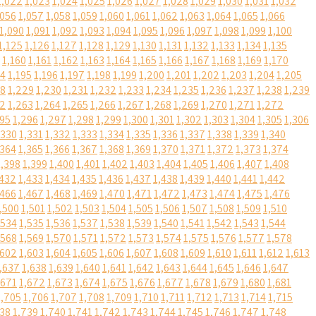
1,022
1,023
1,024
1,025
1,026
1,027
1,028
1,029
1,030
1,031
1,032
,056
1,057
1,058
1,059
1,060
1,061
1,062
1,063
1,064
1,065
1,066
1,090
1,091
1,092
1,093
1,094
1,095
1,096
1,097
1,098
1,099
1,100
1,125
1,126
1,127
1,128
1,129
1,130
1,131
1,132
1,133
1,134
1,135
1,160
1,161
1,162
1,163
1,164
1,165
1,166
1,167
1,168
1,169
1,170
94
1,195
1,196
1,197
1,198
1,199
1,200
1,201
1,202
1,203
1,204
1,205
28
1,229
1,230
1,231
1,232
1,233
1,234
1,235
1,236
1,237
1,238
1,239
62
1,263
1,264
1,265
1,266
1,267
1,268
1,269
1,270
1,271
1,272
295
1,296
1,297
1,298
1,299
1,300
1,301
1,302
1,303
1,304
1,305
1,306
,330
1,331
1,332
1,333
1,334
1,335
1,336
1,337
1,338
1,339
1,340
,364
1,365
1,366
1,367
1,368
1,369
1,370
1,371
1,372
1,373
1,374
1,398
1,399
1,400
1,401
1,402
1,403
1,404
1,405
1,406
1,407
1,408
,432
1,433
1,434
1,435
1,436
1,437
1,438
1,439
1,440
1,441
1,442
,466
1,467
1,468
1,469
1,470
1,471
1,472
1,473
1,474
1,475
1,476
,500
1,501
1,502
1,503
1,504
1,505
1,506
1,507
1,508
1,509
1,510
,534
1,535
1,536
1,537
1,538
1,539
1,540
1,541
1,542
1,543
1,544
,568
1,569
1,570
1,571
1,572
1,573
1,574
1,575
1,576
1,577
1,578
,602
1,603
1,604
1,605
1,606
1,607
1,608
1,609
1,610
1,611
1,612
1,613
,637
1,638
1,639
1,640
1,641
1,642
1,643
1,644
1,645
1,646
1,647
,671
1,672
1,673
1,674
1,675
1,676
1,677
1,678
1,679
1,680
1,681
1,705
1,706
1,707
1,708
1,709
1,710
1,711
1,712
1,713
1,714
1,715
738
1,739
1,740
1,741
1,742
1,743
1,744
1,745
1,746
1,747
1,748