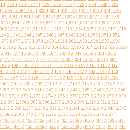
71
1,772
1,773
1,774
1,775
1,776
1,777
1,778
1,779
1,780
1,781
4
1,805
1,806
1,807
1,808
1,809
1,810
1,811
1,812
1,813
1,814
1,815
1,839
1,840
1,841
1,842
1,843
1,844
1,845
1,846
1,847
1,848
1,849
,873
1,874
1,875
1,876
1,877
1,878
1,879
1,880
1,881
1,882
1,883
,907
1,908
1,909
1,910
1,911
1,912
1,913
1,914
1,915
1,916
1,917
1,918
1,942
1,943
1,944
1,945
1,946
1,947
1,948
1,949
1,950
1,951
1,952
1,976
1,977
1,978
1,979
1,980
1,981
1,982
1,983
1,984
1,985
1,986
9
2,010
2,011
2,012
2,013
2,014
2,015
2,016
2,017
2,018
2,019
2,020
2,043
2,044
2,045
2,046
2,047
2,048
2,049
2,050
2,051
2,052
2,075
2,076
2,077
2,078
2,079
2,080
2,081
2,082
2,083
2,084
,107
2,108
2,109
2,110
2,111
2,112
2,113
2,114
2,115
2,116
2,117
140
2,141
2,142
2,143
2,144
2,145
2,146
2,147
2,148
2,149
2,150
73
2,174
2,175
2,176
2,177
2,178
2,179
2,180
2,181
2,182
2,183
206
2,207
2,208
2,209
2,210
2,211
2,212
2,213
2,214
2,215
2,216
238
2,239
2,240
2,241
2,242
2,243
2,244
2,245
2,246
2,247
2,248
70
2,271
2,272
2,273
2,274
2,275
2,276
2,277
2,278
2,279
2,280
02
2,303
2,304
2,305
2,306
2,307
2,308
2,309
2,310
2,311
2,312
2,335
2,336
2,337
2,338
2,339
2,340
2,341
2,342
2,343
2,344
2,345
2,368
2,369
2,370
2,371
2,372
2,373
2,374
2,375
2,376
2,377
2,400
2,401
2,402
2,403
2,404
2,405
2,406
2,407
2,408
2,409
2,410
2,433
2,434
2,435
2,436
2,437
2,438
2,439
2,440
2,441
2,442
2,443