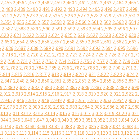
2,455
2,456
2,457
2,458
2,459
2,460
2,461
2,462
2,463
2,464
2,465
7
2,488
2,489
2,490
2,491
2,492
2,493
2,494
2,495
2,496
2,497
2,498
,521
2,522
2,523
2,524
2,525
2,526
2,527
2,528
2,529
2,530
2,531
2,554
2,555
2,556
2,557
2,558
2,559
2,560
2,561
2,562
2,563
2,564
6
2,587
2,588
2,589
2,590
2,591
2,592
2,593
2,594
2,595
2,596
2,597
,620
2,621
2,622
2,623
2,624
2,625
2,626
2,627
2,628
2,629
2,630
2,653
2,654
2,655
2,656
2,657
2,658
2,659
2,660
2,661
2,662
2,663
5
2,686
2,687
2,688
2,689
2,690
2,691
2,692
2,693
2,694
2,695
2,696
7
2,718
2,719
2,720
2,721
2,722
2,723
2,724
2,725
2,726
2,727
2,7
49
2,750
2,751
2,752
2,753
2,754
2,755
2,756
2,757
2,758
2,759
2,7
781
2,782
2,783
2,784
2,785
2,786
2,787
2,788
2,789
2,790
2,791
2,
2,814
2,815
2,816
2,817
2,818
2,819
2,820
2,821
2,822
2,823
2,824
2
2,847
2,848
2,849
2,850
2,851
2,852
2,853
2,854
2,855
2,856
2,857
79
2,880
2,881
2,882
2,883
2,884
2,885
2,886
2,887
2,888
2,889
2,89
2,912
2,913
2,914
2,915
2,916
2,917
2,918
2,919
2,920
2,921
2,922
2
2,945
2,946
2,947
2,948
2,949
2,950
2,951
2,952
2,953
2,954
2,955
7
2,978
2,979
2,980
2,981
2,982
2,983
2,984
2,985
2,986
2,987
2,98
,010
3,011
3,012
3,013
3,014
3,015
3,016
3,017
3,018
3,019
3,020
3,021
,044
3,045
3,046
3,047
3,048
3,049
3,050
3,051
3,052
3,053
3,054
3,0
3,078
3,079
3,080
3,081
3,082
3,083
3,084
3,085
3,086
3,087
3,088
3,
11
3,112
3,113
3,114
3,115
3,116
3,117
3,118
3,119
3,120
3,121
3,122
3,