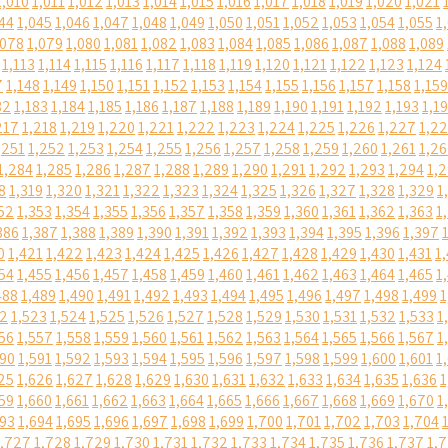
1,010
1,011
1,012
1,013
1,014
1,015
1,016
1,017
1,018
1,019
1,020
1,021
44
1,045
1,046
1,047
1,048
1,049
1,050
1,051
1,052
1,053
1,054
1,055
1
,078
1,079
1,080
1,081
1,082
1,083
1,084
1,085
1,086
1,087
1,088
1,089
1,113
1,114
1,115
1,116
1,117
1,118
1,119
1,120
1,121
1,122
1,123
1,124
7
1,148
1,149
1,150
1,151
1,152
1,153
1,154
1,155
1,156
1,157
1,158
1,159
82
1,183
1,184
1,185
1,186
1,187
1,188
1,189
1,190
1,191
1,192
1,193
1,1
217
1,218
1,219
1,220
1,221
1,222
1,223
1,224
1,225
1,226
1,227
1,2
,251
1,252
1,253
1,254
1,255
1,256
1,257
1,258
1,259
1,260
1,261
1,2
1,284
1,285
1,286
1,287
1,288
1,289
1,290
1,291
1,292
1,293
1,294
1,
8
1,319
1,320
1,321
1,322
1,323
1,324
1,325
1,326
1,327
1,328
1,329
1
52
1,353
1,354
1,355
1,356
1,357
1,358
1,359
1,360
1,361
1,362
1,363
1
386
1,387
1,388
1,389
1,390
1,391
1,392
1,393
1,394
1,395
1,396
1,397
0
1,421
1,422
1,423
1,424
1,425
1,426
1,427
1,428
1,429
1,430
1,431
1
54
1,455
1,456
1,457
1,458
1,459
1,460
1,461
1,462
1,463
1,464
1,465
1
488
1,489
1,490
1,491
1,492
1,493
1,494
1,495
1,496
1,497
1,498
1,499
1
22
1,523
1,524
1,525
1,526
1,527
1,528
1,529
1,530
1,531
1,532
1,533
1
56
1,557
1,558
1,559
1,560
1,561
1,562
1,563
1,564
1,565
1,566
1,567
1
590
1,591
1,592
1,593
1,594
1,595
1,596
1,597
1,598
1,599
1,600
1,601
1
25
1,626
1,627
1,628
1,629
1,630
1,631
1,632
1,633
1,634
1,635
1,636
1
59
1,660
1,661
1,662
1,663
1,664
1,665
1,666
1,667
1,668
1,669
1,670
1
693
1,694
1,695
1,696
1,697
1,698
1,699
1,700
1,701
1,702
1,703
1,704
1,727
1,728
1,729
1,730
1,731
1,732
1,733
1,734
1,735
1,736
1,737
1,