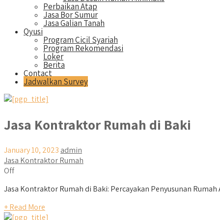
Perbaikan Atap
Jasa Bor Sumur
Jasa Galian Tanah
Qyusi
Program Cicil Syariah
Program Rekomendasi
Loker
Berita
Contact
Jadwalkan Survey
Jasa Kontraktor Rumah di Baki
January 10, 2023
admin
Jasa Kontraktor Rumah
Off
Jasa Kontraktor Rumah di Baki: Percayakan Penyusunan Rumah A
+ Read More