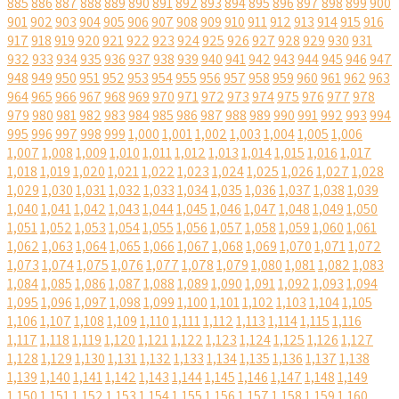
885
886
887
888
889
890
891
892
893
894
895
896
897
898
899
900
901
902
903
904
905
906
907
908
909
910
911
912
913
914
915
916
917
918
919
920
921
922
923
924
925
926
927
928
929
930
931
932
933
934
935
936
937
938
939
940
941
942
943
944
945
946
947
948
949
950
951
952
953
954
955
956
957
958
959
960
961
962
963
964
965
966
967
968
969
970
971
972
973
974
975
976
977
978
979
980
981
982
983
984
985
986
987
988
989
990
991
992
993
994
995
996
997
998
999
1,000
1,001
1,002
1,003
1,004
1,005
1,006
1,007
1,008
1,009
1,010
1,011
1,012
1,013
1,014
1,015
1,016
1,017
1,018
1,019
1,020
1,021
1,022
1,023
1,024
1,025
1,026
1,027
1,028
1,029
1,030
1,031
1,032
1,033
1,034
1,035
1,036
1,037
1,038
1,039
1,040
1,041
1,042
1,043
1,044
1,045
1,046
1,047
1,048
1,049
1,050
1,051
1,052
1,053
1,054
1,055
1,056
1,057
1,058
1,059
1,060
1,061
1,062
1,063
1,064
1,065
1,066
1,067
1,068
1,069
1,070
1,071
1,072
1,073
1,074
1,075
1,076
1,077
1,078
1,079
1,080
1,081
1,082
1,083
1,084
1,085
1,086
1,087
1,088
1,089
1,090
1,091
1,092
1,093
1,094
1,095
1,096
1,097
1,098
1,099
1,100
1,101
1,102
1,103
1,104
1,105
1,106
1,107
1,108
1,109
1,110
1,111
1,112
1,113
1,114
1,115
1,116
1,117
1,118
1,119
1,120
1,121
1,122
1,123
1,124
1,125
1,126
1,127
1,128
1,129
1,130
1,131
1,132
1,133
1,134
1,135
1,136
1,137
1,138
1,139
1,140
1,141
1,142
1,143
1,144
1,145
1,146
1,147
1,148
1,149
1,150
1,151
1,152
1,153
1,154
1,155
1,156
1,157
1,158
1,159
1,160