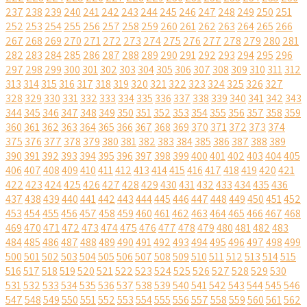
237
238
239
240
241
242
243
244
245
246
247
248
249
250
251
252
253
254
255
256
257
258
259
260
261
262
263
264
265
266
267
268
269
270
271
272
273
274
275
276
277
278
279
280
281
282
283
284
285
286
287
288
289
290
291
292
293
294
295
296
297
298
299
300
301
302
303
304
305
306
307
308
309
310
311
312
313
314
315
316
317
318
319
320
321
322
323
324
325
326
327
328
329
330
331
332
333
334
335
336
337
338
339
340
341
342
343
344
345
346
347
348
349
350
351
352
353
354
355
356
357
358
359
360
361
362
363
364
365
366
367
368
369
370
371
372
373
374
375
376
377
378
379
380
381
382
383
384
385
386
387
388
389
390
391
392
393
394
395
396
397
398
399
400
401
402
403
404
405
406
407
408
409
410
411
412
413
414
415
416
417
418
419
420
421
422
423
424
425
426
427
428
429
430
431
432
433
434
435
436
437
438
439
440
441
442
443
444
445
446
447
448
449
450
451
452
453
454
455
456
457
458
459
460
461
462
463
464
465
466
467
468
469
470
471
472
473
474
475
476
477
478
479
480
481
482
483
484
485
486
487
488
489
490
491
492
493
494
495
496
497
498
499
500
501
502
503
504
505
506
507
508
509
510
511
512
513
514
515
516
517
518
519
520
521
522
523
524
525
526
527
528
529
530
531
532
533
534
535
536
537
538
539
540
541
542
543
544
545
546
547
548
549
550
551
552
553
554
555
556
557
558
559
560
561
562