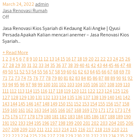
March 24, 2022
admin
Jasa Renovasi Rumah
Off
Jasa Renovasi Kios Syariah di Kedaung Kali Angke | Qyusi
Persada Apakah Kalian mencari anemer – Jasa Renovasi Kios
Syariah...
+ Read More
1
2
3
4
5
6
7
8
9
10
11
12
13
14
15
16
17
18
19
20
21
22
23
24
25
26
27
28
29
30
31
32
33
34
35
36
37
38
39
40
41
42
43
44
45
46
47
48
49
50
51
52
53
54
55
56
57
58
59
60
61
62
63
64
65
66
67
68
69
70
71
72
73
74
75
76
77
78
79
80
81
82
83
84
85
86
87
88
89
90
91
92
93
94
95
96
97
98
99
100
101
102
103
104
105
106
107
108
109
110
111
112
113
114
115
116
117
118
119
120
121
122
123
124
125
126
127
128
129
130
131
132
133
134
135
136
137
138
139
140
141
142
143
144
145
146
147
148
149
150
151
152
153
154
155
156
157
158
159
160
161
162
163
164
165
166
167
168
169
170
171
172
173
174
175
176
177
178
179
180
181
182
183
184
185
186
187
188
189
190
191
192
193
194
195
196
197
198
199
200
201
202
203
204
205
206
207
208
209
210
211
212
213
214
215
216
217
218
219
220
221
222
223
224
225
226
227
228
229
230
231
232
233
234
235
236