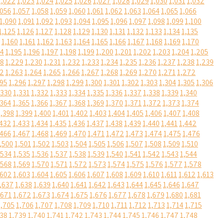
1,022
1,023
1,024
1,025
1,026
1,027
1,028
1,029
1,030
1,031
1,032
,056
1,057
1,058
1,059
1,060
1,061
1,062
1,063
1,064
1,065
1,066
1,090
1,091
1,092
1,093
1,094
1,095
1,096
1,097
1,098
1,099
1,100
1,125
1,126
1,127
1,128
1,129
1,130
1,131
1,132
1,133
1,134
1,135
1,160
1,161
1,162
1,163
1,164
1,165
1,166
1,167
1,168
1,169
1,170
94
1,195
1,196
1,197
1,198
1,199
1,200
1,201
1,202
1,203
1,204
1,205
28
1,229
1,230
1,231
1,232
1,233
1,234
1,235
1,236
1,237
1,238
1,239
62
1,263
1,264
1,265
1,266
1,267
1,268
1,269
1,270
1,271
1,272
295
1,296
1,297
1,298
1,299
1,300
1,301
1,302
1,303
1,304
1,305
1,306
,330
1,331
1,332
1,333
1,334
1,335
1,336
1,337
1,338
1,339
1,340
,364
1,365
1,366
1,367
1,368
1,369
1,370
1,371
1,372
1,373
1,374
1,398
1,399
1,400
1,401
1,402
1,403
1,404
1,405
1,406
1,407
1,408
,432
1,433
1,434
1,435
1,436
1,437
1,438
1,439
1,440
1,441
1,442
,466
1,467
1,468
1,469
1,470
1,471
1,472
1,473
1,474
1,475
1,476
,500
1,501
1,502
1,503
1,504
1,505
1,506
1,507
1,508
1,509
1,510
,534
1,535
1,536
1,537
1,538
1,539
1,540
1,541
1,542
1,543
1,544
,568
1,569
1,570
1,571
1,572
1,573
1,574
1,575
1,576
1,577
1,578
,602
1,603
1,604
1,605
1,606
1,607
1,608
1,609
1,610
1,611
1,612
1,613
,637
1,638
1,639
1,640
1,641
1,642
1,643
1,644
1,645
1,646
1,647
,671
1,672
1,673
1,674
1,675
1,676
1,677
1,678
1,679
1,680
1,681
1,705
1,706
1,707
1,708
1,709
1,710
1,711
1,712
1,713
1,714
1,715
738
1,739
1,740
1,741
1,742
1,743
1,744
1,745
1,746
1,747
1,748