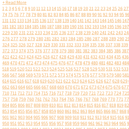
+ Read More
1
2
3
4
5
6
7
8
9
10
11
12
13
14
15
16
17
18
19
20
21
22
23
24
25
26
27
74
75
76
77
78
79
80
81
82
83
84
85
86
87
88
89
90
91
92
93
94
95
9
131
132
133
134
135
136
137
138
139
140
141
142
143
144
145
146
14
181
182
183
184
185
186
187
188
189
190
191
192
193
194
195
196
19
229
230
231
232
233
234
235
236
237
238
239
240
241
242
243
24
276
277
278
279
280
281
282
283
284
285
286
287
288
289
290
2
324
325
326
327
328
329
330
331
332
333
334
335
336
337
338
339
372
373
374
375
376
377
378
379
380
381
382
383
384
385
386
387
421
422
423
424
425
426
427
428
429
430
431
432
433
434
435
436
469
470
471
472
473
474
475
476
477
478
479
480
481
482
483
484
518
519
520
521
522
523
524
525
526
527
528
529
530
531
532
533
566
567
568
569
570
571
572
573
574
575
576
577
578
579
580
581
614
615
616
617
618
619
620
621
622
623
624
625
626
627
628
629
662
663
664
665
666
667
668
669
670
671
672
673
674
675
676
677
710
711
712
713
714
715
716
717
718
719
720
721
722
723
724
72
757
758
759
760
761
762
763
764
765
766
767
768
769
770
771
7
804
805
806
807
808
809
810
811
812
813
814
815
816
817
818
819
8
853
854
855
856
857
858
859
860
861
862
863
864
865
866
867
868
901
902
903
904
905
906
907
908
909
910
911
912
913
914
915
916
9
950
951
952
953
954
955
956
957
958
959
960
961
962
963
964
965