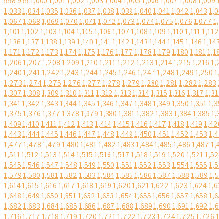
998
999
1,000
1,001
1,002
1,003
1,004
1,005
1,006
1,007
1,008
1,009
1,033
1,034
1,035
1,036
1,037
1,038
1,039
1,040
1,041
1,042
1,043
1,0
1,067
1,068
1,069
1,070
1,071
1,072
1,073
1,074
1,075
1,076
1,077
1
1,101
1,102
1,103
1,104
1,105
1,106
1,107
1,108
1,109
1,110
1,111
1,112
1,136
1,137
1,138
1,139
1,140
1,141
1,142
1,143
1,144
1,145
1,146
1,14
1,171
1,172
1,173
1,174
1,175
1,176
1,177
1,178
1,179
1,180
1,181
1,1
1,206
1,207
1,208
1,209
1,210
1,211
1,212
1,213
1,214
1,215
1,216
1,
1,240
1,241
1,242
1,243
1,244
1,245
1,246
1,247
1,248
1,249
1,250
1
1,273
1,274
1,275
1,276
1,277
1,278
1,279
1,280
1,281
1,282
1,283
1,307
1,308
1,309
1,310
1,311
1,312
1,313
1,314
1,315
1,316
1,317
1,31
1,341
1,342
1,343
1,344
1,345
1,346
1,347
1,348
1,349
1,350
1,351
1,3
1,375
1,376
1,377
1,378
1,379
1,380
1,381
1,382
1,383
1,384
1,385
1,
1,409
1,410
1,411
1,412
1,413
1,414
1,415
1,416
1,417
1,418
1,419
1,42
1,443
1,444
1,445
1,446
1,447
1,448
1,449
1,450
1,451
1,452
1,453
1,4
1,477
1,478
1,479
1,480
1,481
1,482
1,483
1,484
1,485
1,486
1,487
1,
1,511
1,512
1,513
1,514
1,515
1,516
1,517
1,518
1,519
1,520
1,521
1,5
1,545
1,546
1,547
1,548
1,549
1,550
1,551
1,552
1,553
1,554
1,555
1,5
1,579
1,580
1,581
1,582
1,583
1,584
1,585
1,586
1,587
1,588
1,589
1,
1,614
1,615
1,616
1,617
1,618
1,619
1,620
1,621
1,622
1,623
1,624
1,6
1,648
1,649
1,650
1,651
1,652
1,653
1,654
1,655
1,656
1,657
1,658
1,6
1,682
1,683
1,684
1,685
1,686
1,687
1,688
1,689
1,690
1,691
1,692
1,
1,716
1,717
1,718
1,719
1,720
1,721
1,722
1,723
1,724
1,725
1,726