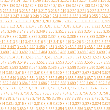
45
3,146
3,147
3,148
3,149
3,150
3,151
3,152
3,153
3,154
3,155
3,156
3
,179
3,180
3,181
3,182
3,183
3,184
3,185
3,186
3,187
3,188
3,189
3,190
3,213
3,214
3,215
3,216
3,217
3,218
3,219
3,220
3,221
3,222
3,223
3
3,246
3,247
3,248
3,249
3,250
3,251
3,252
3,253
3,254
3,255
3,256
8
3,279
3,280
3,281
3,282
3,283
3,284
3,285
3,286
3,287
3,288
3,28
,311
3,312
3,313
3,314
3,315
3,316
3,317
3,318
3,319
3,320
3,321
3,32
,345
3,346
3,347
3,348
3,349
3,350
3,351
3,352
3,353
3,354
3,355
3,3
3,379
3,380
3,381
3,382
3,383
3,384
3,385
3,386
3,387
3,388
3,389
3,
,412
3,413
3,414
3,415
3,416
3,417
3,418
3,419
3,420
3,421
3,422
3,42
,446
3,447
3,448
3,449
3,450
3,451
3,452
3,453
3,454
3,455
3,456
3,4
3,480
3,481
3,482
3,483
3,484
3,485
3,486
3,487
3,488
3,489
3,490
3,
,513
3,514
3,515
3,516
3,517
3,518
3,519
3,520
3,521
3,522
3,523
3,52
,547
3,548
3,549
3,550
3,551
3,552
3,553
3,554
3,555
3,556
3,557
3,5
3,581
3,582
3,583
3,584
3,585
3,586
3,587
3,588
3,589
3,590
3,591
3,
614
3,615
3,616
3,617
3,618
3,619
3,620
3,621
3,622
3,623
3,624
3,62
,648
3,649
3,650
3,651
3,652
3,653
3,654
3,655
3,656
3,657
3,658
3,6
3,682
3,683
3,684
3,685
3,686
3,687
3,688
3,689
3,690
3,691
3,692
3,
3,715
3,716
3,717
3,718
3,719
3,720
3,721
3,722
3,723
3,724
3,725
3
3,748
3,749
3,750
3,751
3,752
3,753
3,754
3,755
3,756
3,757
3,758
80
3,781
3,782
3,783
3,784
3,785
3,786
3,787
3,788
3,789
3,790
3,791
814
3,815
3,816
3,817
3,818
3,819
3,820
3,821
3,822
3,823
3,824
3,82
,848
3,849
3,850
3,851
3,852
3,853
3,854
3,855
3,856
3,857
3,858
3,8