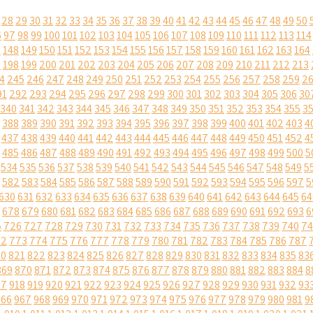
28
29
30
31
32
33
34
35
36
37
38
39
40
41
42
43
44
45
46
47
48
49
50
6
97
98
99
100
101
102
103
104
105
106
107
108
109
110
111
112
113
114
7
148
149
150
151
152
153
154
155
156
157
158
159
160
161
162
163
164
7
198
199
200
201
202
203
204
205
206
207
208
209
210
211
212
213
4
245
246
247
248
249
250
251
252
253
254
255
256
257
258
259
2
91
292
293
294
295
296
297
298
299
300
301
302
303
304
305
306
30
340
341
342
343
344
345
346
347
348
349
350
351
352
353
354
355
3
388
389
390
391
392
393
394
395
396
397
398
399
400
401
402
403
4
437
438
439
440
441
442
443
444
445
446
447
448
449
450
451
452
4
485
486
487
488
489
490
491
492
493
494
495
496
497
498
499
500
5
534
535
536
537
538
539
540
541
542
543
544
545
546
547
548
549
5
582
583
584
585
586
587
588
589
590
591
592
593
594
595
596
597
5
630
631
632
633
634
635
636
637
638
639
640
641
642
643
644
645
64
678
679
680
681
682
683
684
685
686
687
688
689
690
691
692
693
6
5
726
727
728
729
730
731
732
733
734
735
736
737
738
739
740
74
72
773
774
775
776
777
778
779
780
781
782
783
784
785
786
787
20
821
822
823
824
825
826
827
828
829
830
831
832
833
834
835
83
869
870
871
872
873
874
875
876
877
878
879
880
881
882
883
884
8
17
918
919
920
921
922
923
924
925
926
927
928
929
930
931
932
93
966
967
968
969
970
971
972
973
974
975
976
977
978
979
980
981
9