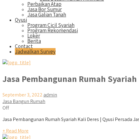
Perbaikan Atap
Jasa Bor Sumur
Jasa Galian Tanah
Qyusi
Program Cicil Syariah
Program Rekomendasi
Loker
Berita
Contact
Jadwalkan Survey
Jasa Pembangunan Rumah Syariah K
September 3, 2022
admin
Jasa Bangun Rumah
Off
Jasa Pembangunan Rumah Syariah Kali Deres | Qyusi Persada Jasa
+ Read More