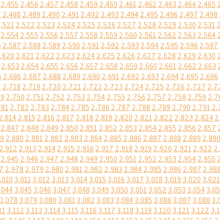
2,455
2,456
2,457
2,458
2,459
2,460
2,461
2,462
2,463
2,464
2,465
7
2,488
2,489
2,490
2,491
2,492
2,493
2,494
2,495
2,496
2,497
2,498
,521
2,522
2,523
2,524
2,525
2,526
2,527
2,528
2,529
2,530
2,531
2,554
2,555
2,556
2,557
2,558
2,559
2,560
2,561
2,562
2,563
2,564
6
2,587
2,588
2,589
2,590
2,591
2,592
2,593
2,594
2,595
2,596
2,597
,620
2,621
2,622
2,623
2,624
2,625
2,626
2,627
2,628
2,629
2,630
2,653
2,654
2,655
2,656
2,657
2,658
2,659
2,660
2,661
2,662
2,663
5
2,686
2,687
2,688
2,689
2,690
2,691
2,692
2,693
2,694
2,695
2,696
7
2,718
2,719
2,720
2,721
2,722
2,723
2,724
2,725
2,726
2,727
2,7
49
2,750
2,751
2,752
2,753
2,754
2,755
2,756
2,757
2,758
2,759
2,7
781
2,782
2,783
2,784
2,785
2,786
2,787
2,788
2,789
2,790
2,791
2,
2,814
2,815
2,816
2,817
2,818
2,819
2,820
2,821
2,822
2,823
2,824
2
2,847
2,848
2,849
2,850
2,851
2,852
2,853
2,854
2,855
2,856
2,857
79
2,880
2,881
2,882
2,883
2,884
2,885
2,886
2,887
2,888
2,889
2,89
2,912
2,913
2,914
2,915
2,916
2,917
2,918
2,919
2,920
2,921
2,922
2
2,945
2,946
2,947
2,948
2,949
2,950
2,951
2,952
2,953
2,954
2,955
7
2,978
2,979
2,980
2,981
2,982
2,983
2,984
2,985
2,986
2,987
2,98
,010
3,011
3,012
3,013
3,014
3,015
3,016
3,017
3,018
3,019
3,020
3,021
,044
3,045
3,046
3,047
3,048
3,049
3,050
3,051
3,052
3,053
3,054
3,0
3,078
3,079
3,080
3,081
3,082
3,083
3,084
3,085
3,086
3,087
3,088
3,
11
3,112
3,113
3,114
3,115
3,116
3,117
3,118
3,119
3,120
3,121
3,122
3,