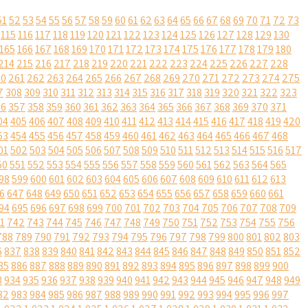
51
52
53
54
55
56
57
58
59
60
61
62
63
64
65
66
67
68
69
70
71
72
73
115
116
117
118
119
120
121
122
123
124
125
126
127
128
129
130
165
166
167
168
169
170
171
172
173
174
175
176
177
178
179
180
214
215
216
217
218
219
220
221
222
223
224
225
226
227
228
60
261
262
263
264
265
266
267
268
269
270
271
272
273
274
275
7
308
309
310
311
312
313
314
315
316
317
318
319
320
321
322
323
56
357
358
359
360
361
362
363
364
365
366
367
368
369
370
371
04
405
406
407
408
409
410
411
412
413
414
415
416
417
418
419
420
53
454
455
456
457
458
459
460
461
462
463
464
465
466
467
468
01
502
503
504
505
506
507
508
509
510
511
512
513
514
515
516
517
50
551
552
553
554
555
556
557
558
559
560
561
562
563
564
565
98
599
600
601
602
603
604
605
606
607
608
609
610
611
612
613
6
647
648
649
650
651
652
653
654
655
656
657
658
659
660
661
94
695
696
697
698
699
700
701
702
703
704
705
706
707
708
709
1
742
743
744
745
746
747
748
749
750
751
752
753
754
755
756
788
789
790
791
792
793
794
795
796
797
798
799
800
801
802
803
6
837
838
839
840
841
842
843
844
845
846
847
848
849
850
851
852
85
886
887
888
889
890
891
892
893
894
895
896
897
898
899
900
3
934
935
936
937
938
939
940
941
942
943
944
945
946
947
948
949
82
983
984
985
986
987
988
989
990
991
992
993
994
995
996
997