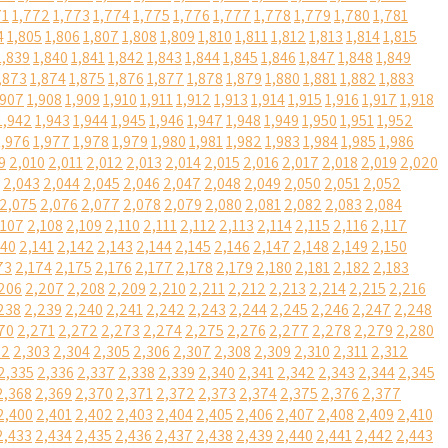
71
1,772
1,773
1,774
1,775
1,776
1,777
1,778
1,779
1,780
1,781
4
1,805
1,806
1,807
1,808
1,809
1,810
1,811
1,812
1,813
1,814
1,815
1,839
1,840
1,841
1,842
1,843
1,844
1,845
1,846
1,847
1,848
1,849
,873
1,874
1,875
1,876
1,877
1,878
1,879
1,880
1,881
1,882
1,883
,907
1,908
1,909
1,910
1,911
1,912
1,913
1,914
1,915
1,916
1,917
1,918
1,942
1,943
1,944
1,945
1,946
1,947
1,948
1,949
1,950
1,951
1,952
1,976
1,977
1,978
1,979
1,980
1,981
1,982
1,983
1,984
1,985
1,986
9
2,010
2,011
2,012
2,013
2,014
2,015
2,016
2,017
2,018
2,019
2,020
2,043
2,044
2,045
2,046
2,047
2,048
2,049
2,050
2,051
2,052
2,075
2,076
2,077
2,078
2,079
2,080
2,081
2,082
2,083
2,084
,107
2,108
2,109
2,110
2,111
2,112
2,113
2,114
2,115
2,116
2,117
140
2,141
2,142
2,143
2,144
2,145
2,146
2,147
2,148
2,149
2,150
73
2,174
2,175
2,176
2,177
2,178
2,179
2,180
2,181
2,182
2,183
206
2,207
2,208
2,209
2,210
2,211
2,212
2,213
2,214
2,215
2,216
238
2,239
2,240
2,241
2,242
2,243
2,244
2,245
2,246
2,247
2,248
70
2,271
2,272
2,273
2,274
2,275
2,276
2,277
2,278
2,279
2,280
02
2,303
2,304
2,305
2,306
2,307
2,308
2,309
2,310
2,311
2,312
2,335
2,336
2,337
2,338
2,339
2,340
2,341
2,342
2,343
2,344
2,345
2,368
2,369
2,370
2,371
2,372
2,373
2,374
2,375
2,376
2,377
2,400
2,401
2,402
2,403
2,404
2,405
2,406
2,407
2,408
2,409
2,410
2,433
2,434
2,435
2,436
2,437
2,438
2,439
2,440
2,441
2,442
2,443