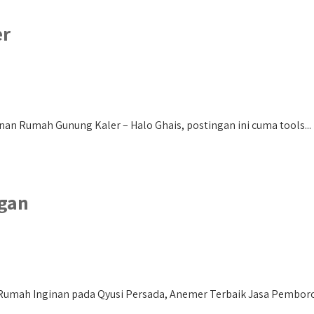
er
n Rumah Gunung Kaler – Halo Ghais, postingan ini cuma tools...
gan
mah Inginan pada Qyusi Persada, Anemer Terbaik Jasa Pemboro