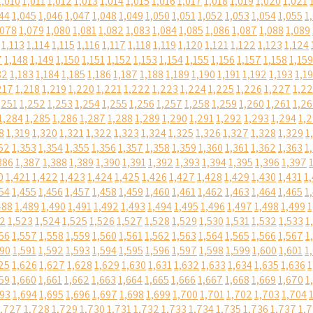
1,010
1,011
1,012
1,013
1,014
1,015
1,016
1,017
1,018
1,019
1,020
1,021
44
1,045
1,046
1,047
1,048
1,049
1,050
1,051
1,052
1,053
1,054
1,055
1
,078
1,079
1,080
1,081
1,082
1,083
1,084
1,085
1,086
1,087
1,088
1,089
1,113
1,114
1,115
1,116
1,117
1,118
1,119
1,120
1,121
1,122
1,123
1,124
7
1,148
1,149
1,150
1,151
1,152
1,153
1,154
1,155
1,156
1,157
1,158
1,159
82
1,183
1,184
1,185
1,186
1,187
1,188
1,189
1,190
1,191
1,192
1,193
1,1
217
1,218
1,219
1,220
1,221
1,222
1,223
1,224
1,225
1,226
1,227
1,2
,251
1,252
1,253
1,254
1,255
1,256
1,257
1,258
1,259
1,260
1,261
1,2
1,284
1,285
1,286
1,287
1,288
1,289
1,290
1,291
1,292
1,293
1,294
1,
8
1,319
1,320
1,321
1,322
1,323
1,324
1,325
1,326
1,327
1,328
1,329
1
52
1,353
1,354
1,355
1,356
1,357
1,358
1,359
1,360
1,361
1,362
1,363
1
386
1,387
1,388
1,389
1,390
1,391
1,392
1,393
1,394
1,395
1,396
1,397
0
1,421
1,422
1,423
1,424
1,425
1,426
1,427
1,428
1,429
1,430
1,431
1
54
1,455
1,456
1,457
1,458
1,459
1,460
1,461
1,462
1,463
1,464
1,465
1
488
1,489
1,490
1,491
1,492
1,493
1,494
1,495
1,496
1,497
1,498
1,499
1
22
1,523
1,524
1,525
1,526
1,527
1,528
1,529
1,530
1,531
1,532
1,533
1
56
1,557
1,558
1,559
1,560
1,561
1,562
1,563
1,564
1,565
1,566
1,567
1
590
1,591
1,592
1,593
1,594
1,595
1,596
1,597
1,598
1,599
1,600
1,601
1
25
1,626
1,627
1,628
1,629
1,630
1,631
1,632
1,633
1,634
1,635
1,636
1
59
1,660
1,661
1,662
1,663
1,664
1,665
1,666
1,667
1,668
1,669
1,670
1
693
1,694
1,695
1,696
1,697
1,698
1,699
1,700
1,701
1,702
1,703
1,704
1,727
1,728
1,729
1,730
1,731
1,732
1,733
1,734
1,735
1,736
1,737
1,